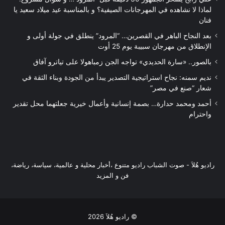
لماذا لا نشاهده في المهرجانات الصيفية؟ و بالمناسبة عيد ميلاد سعيد يا
فنان
بعد النجاح الباهر في القصرين… “المرود” ينطلق في جولة أولى و
الإنطلاق من مهرجان سبيبة يوم 25 أوت
بالصور.. «سارة الحديدي» تواجه الجن زمباهولا على تياترو آفاق
نديم سمنه: نجاح استراتيجية التصدير يبدأ من الجودة وبناء الثقة في
شعار “صنع في مصر”
أحمد ومحمد حدارة… بصمة إنسانية وأعمال خيرية جعلتهما محل تقدير
واحترام
راديو هُلاَ‎ - صوت الشباب راديو متنوع ،أخبار محلية و عالمية، سياسة، رياضة،
فن و المزيد
© راديو هُلاَ 2026