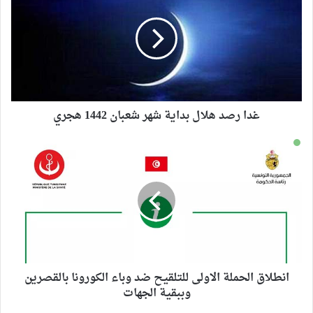
غدا رصد هلال بداية شهر شعبان 1442 هجري
انطلاق الحملة الاولى للتلقيح ضد وباء الكورونا بالقصرين
وببقية الجهات