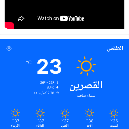
الطقس
23
℃
القصرين
36º - 23º
53%
2.78 كم/ساعة
سماء صافية
37
37
37
38
36
℃
℃
℃
℃
℃
السبت
الأحد
الأثنين
الثلاثاء
الأربعاء