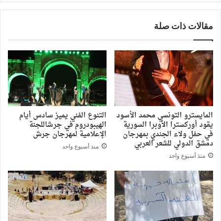
مقالات ذات صلة
المايسترو التونسي محمد الأسود
التنوع الفني يميز سادس أيام
يقود أوركسترا الأوبرا السورية
الهيبودروم في جرشاللجنة
في حفل ولاء الجندي بمهرجان
الإعلامية لمهرجان جرش
دمشق الدولي للشعر العربي
منذ أسبوع واحد
منذ أسبوع واحد