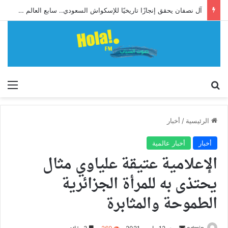
آل نصفان يحقق إنجازًا تاريخيًا للإسكواش السعودي.. سابع العالم وأول آسيوي يبلغ ربع نهائي بطولة العالم للشباب
إبحث
الق
الرئيسية
/
أخبار
أخبار
أخبار عالمية
الإعلامية عتيقة علياوي مثال
يحتذى به للمرأة الجزائرية
الطموحة والمثابرة
أرسل