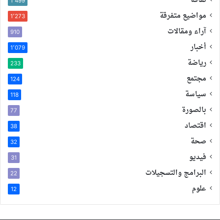
ثقافة
1٬499
مواضيع متفرقة
1٬273
آراء ومقالات
910
أخبار
1٬079
رياضة
233
مجتمع
124
سياسة
118
بالصورة
77
اقتصاد
38
صحة
32
فيديو
31
البرامج والتسجيلات
22
علوم
12