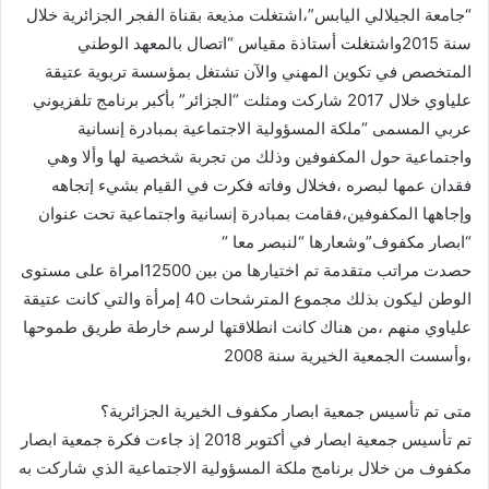
“جامعة الجيلالي اليابس”،اشتغلت مذيعة بقناة الفجر الجزائرية خلال
سنة 2015واشتغلت أستاذة مقياس “اتصال بالمعهد الوطني
المتخصص في تكوين المهني والآن تشتغل بمؤسسة تربوية عتيقة
علياوي خلال 2017 شاركت ومثلت “الجزائر” بأكبر برنامج تلفزيوني
عربي المسمى “ملكة المسؤولية الاجتماعية بمبادرة إنسانية
واجتماعية حول المكفوفين وذلك من تجربة شخصية لها وألا وهي
فقدان عمها لبصره ،فخلال وفاته فكرت في القيام بشيء إتجاهه
وإجاهها المكفوفين،فقامت بمبادرة إنسانية واجتماعية تحت عنوان
“ابصار مكفوف”وشعارها “لنبصر معا “
حصدت مراتب متقدمة تم اختيارها من بين 12500امراة على مستوى
الوطن ليكون بذلك مجموع المترشحات 40 إمرأة والتي كانت عتيقة
علياوي منهم ،من هناك كانت انطلاقتها لرسم خارطة طريق طموحها
،وأسست الجمعية الخيرية سنة 2008
متى تم تأسيس جمعية ابصار مكفوف الخيرية الجزائرية؟
تم تأسيس جمعية ابصار في أكتوبر 2018 إذ جاءت فكرة جمعية ابصار
مكفوف من خلال برنامج ملكة المسؤولية الاجتماعية الذي شاركت به