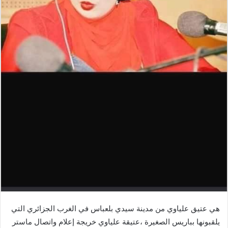
هي عتيق علياوي من مدينة سيدي بلعباس في الغرب الجزائري التي
يلقبونها بباريس الصغيرة ،عتيقة علياوي خريجة إعلام واتصال ماستر