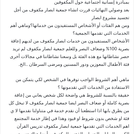
بمبادرة إنسانية اجتماعية حول المكفوفين
بعد وصولي النهائيات قررت انشاء جمعية ابصار مكفوف من أجل
تجسيد مشروع ابصار
ومن هم الفئات أو الأشخاص المستفيدون من خدماتها؟وماهي أهم
الخدمات التي تقدمها الجمعية؟
الأشخاص المستفيدون من خدمات ابصار مكفوف من لديهم إعاقة
بصرية 100% وضعاف البصر وللعلم جمعية ابصار مكفوف لم تريد
حصر نشاطاتها مع هذه الفئة بل وسعنا نشاطاتنا في مجالات أخرى
فئة الأطفال المعوزين ودور المسنين ومرضى السرطان ..الخ.
ماهي أهم الشروط الواجب توفرها في الشخص لكي يتمكن من
الاستفادة من الخدمات التي تقدمونها ؟
حقيقة بالنسبة للشروط هي واضحة لكل شخص يعاني من إعاقة
بصرية كاملة أو ضعاف البصر ايضا جمعية ابصار مكفوف لا تبخل كل
من يطرق بابها اذا استطعنا أن نقدم خدمة في متناولنا نقدمها لا ي
فئة او شخص بدون شروط او قيود وهذا في إطار خدمة المجتمع
اهم الخدمات التي تقدمها جمعية ابصار مكفوف تدريس القرآن
الكريم بالبرايل والحساب الذهني للمكفوفين أيضا هناك تنسيق بين