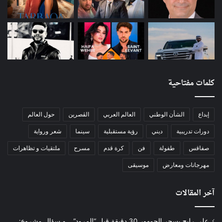
كلمات مفتاحية
إبداع
الشأن الوطني
العالم العربي
الڨصرين
حول العالم
دورات تدريبية
ديني
رؤية مستقبلية
سينما
شعر ورواية
صفاقس
طفولة
فن
كرة قدم
مسرح
ملتقيات و تظاهرات
مهرجانات ومعارض
موسيقى
آخر المقالات
علي رابح يسحر الجمهور 30 دقيقة قبل “المرود”… و سؤال مشروع: