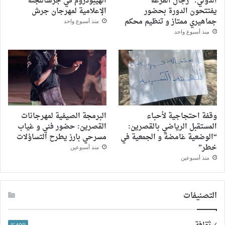
الدولي: “رجال الفزعة”
الهيبودروم في جرشاللجنة
يفتتحون الدورة بحضور
الإعلامية لمهرجان جرش
جماهيري ممتاز و تنظيم محكم
منذ أسبوع واحد
منذ أسبوع واحد
وقفة احتجاجية لأحباء
البرمجة الصيفية لمهرجانات
المستقبل الرياضي بالقصرين:
القصرين: حضور فني و غياب
“الوضعية غامضة و الجمعية في
مسرحي بارز يطرح التساؤلات
خطر”
منذ أسبوعين
منذ أسبوعين
التصنيفات