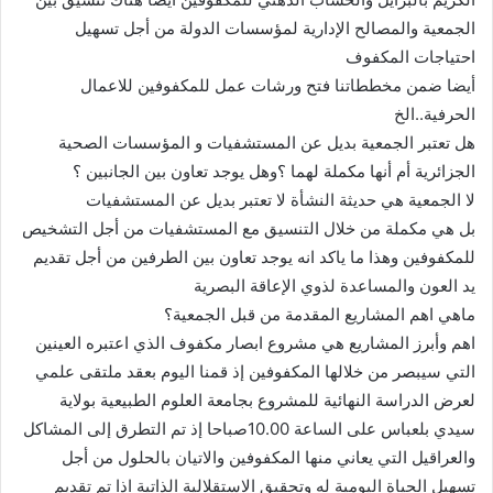
الجمعية والمصالح الإدارية لمؤسسات الدولة من أجل تسهيل
احتياجات المكفوف
أيضا ضمن مخططاتنا فتح ورشات عمل للمكفوفين للاعمال
الحرفية..الخ
هل تعتبر الجمعية بديل عن المستشفيات و المؤسسات الصحية
الجزائرية أم أنها مكملة لهما ؟وهل يوجد تعاون بين الجانبين ؟
لا الجمعية هي حديثة النشأة لا تعتبر بديل عن المستشفيات
بل هي مكملة من خلال التنسيق مع المستشفيات من أجل التشخيص
للمكفوفين وهذا ما ياكد انه يوجد تعاون بين الطرفين من أجل تقديم
يد العون والمساعدة لذوي الإعاقة البصرية
ماهي اهم المشاريع المقدمة من قبل الجمعية؟
اهم وأبرز المشاريع هي مشروع ابصار مكفوف الذي اعتبره العينين
التي سيبصر من خلالها المكفوفين إذ قمنا اليوم بعقد ملتقى علمي
لعرض الدراسة النهائية للمشروع بجامعة العلوم الطبيعية بولاية
سيدي بلعباس على الساعة 10.00صباحا إذ تم التطرق إلى المشاكل
والعراقيل التي يعاني منها المكفوفين والاتيان بالحلول من أجل
تسهيل الحياة اليومية له وتحقيق الاستقلالية الذاتية اذا تم تقديم