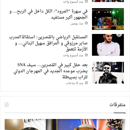
منذ أسبوع واحد
في سهرة “المرود”: الكل داخل في الربح… و
الجمهور أكبر مستفيد
منذ يومين
المستقبل الرياضي بالقصرين: استقالةالمدرب
صابر مرزوقي و المرافق سهيل البناني… و
الأزمة تتعمق
منذ أسبوع واحد
بعد حفل كبير في القصرين… سيف SNA
يضرب موعده الجديد في المهرجان الدولي
للراب بسبيطلة
منذ 6 ساعات
متفرقات
تهنئة
الق
: