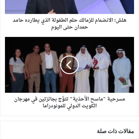
هلش: الانضمام للزمالك حلم الطفولة الذي يطارده حامد
حمدان حتى اليوم
مسرحية "ماسح الأحذية" تتوَّج بجائزتين في مهرجان
الكويت الدولي للمونودراما
مقالات ذات صلة