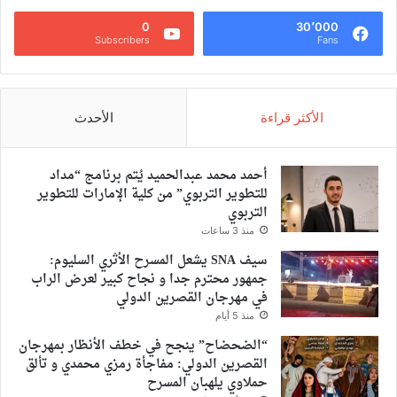
0
30٬000
Subscribers
Fans
الأكثر قراءة
الأحدث
أحمد محمد عبدالحميد يُتم برنامج “مداد
للتطوير التربوي” من كلية الإمارات للتطوير
التربوي
منذ 3 ساعات
سيف SNA يشعل المسرح الأثري السليوم:
جمهور محترم جدا و نجاح كبير لعرض الراب
في مهرجان القصرين الدولي
منذ 5 أيام
“الضحضاح” ينجح في خطف الأنظار بمهرجان
القصرين الدولي: مفاجأة رمزي محمدي و تألق
حملاوي يلهبان المسرح