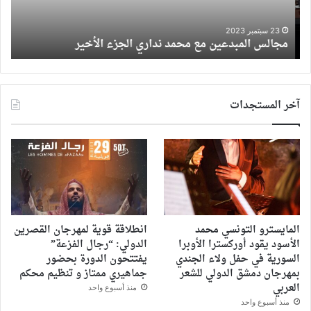
قائ
الأ
23 سبتمبر 2023
مجالس المبدعين مع محمد نداري الجزء الأخير
م
مشا
في
مو
رمض
آخر المستجدات
المايسترو التونسي محمد
انطلاقة قوية لمهرجان القصرين
الأسود يقود أوركسترا الأوبرا
الدولي: “رجال الفزعة”
السورية في حفل ولاء الجندي
يفتتحون الدورة بحضور
بمهرجان دمشق الدولي للشعر
جماهيري ممتاز و تنظيم محكم
العربي
منذ أسبوع واحد
منذ أسبوع واحد