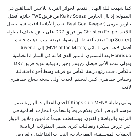
كما شهدت ليلة النهائي تقديم الجوائز الفردية للاعبين المتألقين في
البطولة؛ إذ نال الحارس Kaiky Souza من فريق FWZ جائزة أفضل
حارس مرمى (Best Goal Keeper) تقديراً لأدائه اللافت، فيما حصل
اللاعب Christian Felipe من فريق DR7 على جائزة هداف البطولة
(Top Scorer) بعد تألقه طوال مشوار فريقه، بينما ذهبت جائزة
أفضل لاعب في النهائي (MVP of the Match) إلى Juvenal
Henrique بعد المستوى المميز الذي قدّمه في المباراة الختامية.
وتولى سمو الأمير فيصل بن بندر وجيرارد بيكيه تتويج فريق DR7
بالكأس، حيث رفع دربحة الكأس مع فريقه وسط أجواء احتفالية
وحماس جماهيري كبير، ليختتم الحدث أولى نسخه بنجاح جماهيري
لافت.
وتأتي بطولة Kings Cup MENA كإحدى الفعاليات البارزة ضمن
موسم الرياض، الذي يقدّم مزيجاً واسعاً من التجارب العالمية في
الترفيه والرياضة والفنون، ويستقطب نجوماً عالميين وملايين الزوار
عبر عروض مبتكرة وفعاليات كبرى تشمل البطولات الرياضية،
الحفلات الموسيقية، المهرجانات، التجارب التفاعلية، والعروض