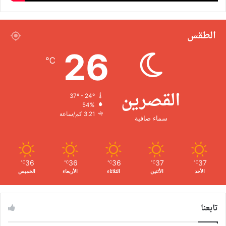
الطقس
26
℃
القصرين
37º - 24º
54%
3.21 كم/ساعة
سماء صافية
36
36
36
37
37
℃
℃
℃
℃
℃
الأحد
الأثنين
الثلاثاء
الأربعاء
الخميس
تابعنا