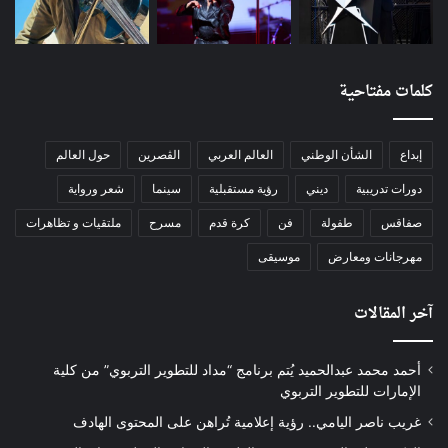
كلمات مفتاحية
إبداع
الشأن الوطني
العالم العربي
الڨصرين
حول العالم
دورات تدريبية
ديني
رؤية مستقبلية
سينما
شعر ورواية
صفاقس
طفولة
فن
كرة قدم
مسرح
ملتقيات و تظاهرات
مهرجانات ومعارض
موسيقى
آخر المقالات
أحمد محمد عبدالحميد يُتم برنامج “مداد للتطوير التربوي” من كلية
الإمارات للتطوير التربوي
غريب ناصر اليامي.. رؤية إعلامية تُراهن على المحتوى الهادف