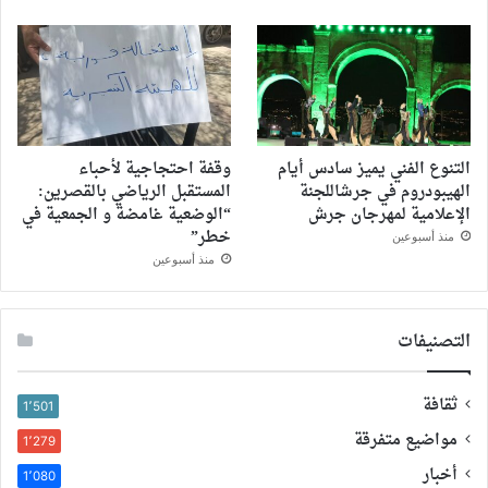
التنوع الفني يميز سادس أيام
وقفة احتجاجية لأحباء
الهيبودروم في جرشاللجنة
المستقبل الرياضي بالقصرين:
الإعلامية لمهرجان جرش
“الوضعية غامضة و الجمعية في
خطر”
منذ أسبوعين
منذ أسبوعين
التصنيفات
ثقافة
1٬501
مواضيع متفرقة
1٬279
أخبار
1٬080