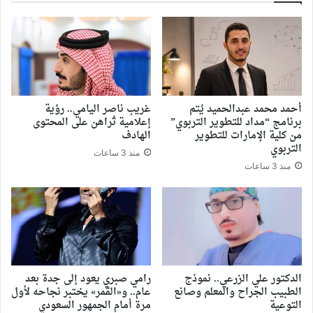
أحمد محمد عبدالحميد يُتم
غريب ناصر اليامي.. رؤية
برنامج “مداد للتطوير التربوي”
إعلامية تُراهن على المحتوى
من كلية الإمارات للتطوير
الهادف
التربوي
منذ 3 ساعات
منذ 3 ساعات
الدكتور علي الزرعي.. نموذج
رامي صبري يعود إلى جدة بعد
الطبيب الجراح والمعلم وصانع
عام.. و«القمر» يختبر نجاحه لأول
التوعية
مرة أمام الجمهور السعودي