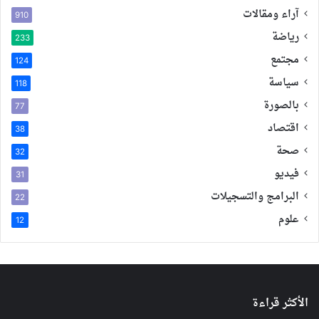
آراء ومقالات
910
رياضة
233
مجتمع
124
سياسة
118
بالصورة
77
اقتصاد
38
صحة
32
فيديو
31
البرامج والتسجيلات
22
علوم
12
الأكثر قراءة