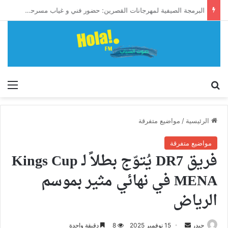
البرمجة الصيفية لمهرجانات القصرين: حضور فني و غياب مسرحي بارز يطرح التساؤلات
إبحث
الق
الرئيسية
/
مواضيع متفرقة
مواضيع متفرقة
فريق DR7 يُتوّج بطلاً لـ Kings Cup
MENA في نهائي مثير بموسم
الرياض
أرسل
حيدر
15 نوفمبر 2025
8
دقيقة واحدة