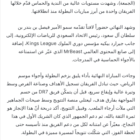
(الجمعة)، وشهدت مستويات عالية من الندية والحماس قدّم خلالها
الفريقان واحدة من أبرز مباريات البطولة منذ انطلاقتها.
وشهد النهائي حضوراً لافتاً تقدّمه سمو الأمير فيصل بن بندر بن
سلطان آل سعود، رئيس الاتحاد السعودي للرياضات الإلكترونية، إلى
جانب جيرارد بيكيه مؤسس دوري الملوك Kings League، إضافة
إلى صانع المحتوى العالمي MrBeast الذي عبّر عن استمتاعه
بالأجواء الحماسية في المدرجات.
وجاءت المباراة النهائية بأداء يليق بزخم البطولة وأجواء موسم
الرياض، حيث تبادل الفريقان تسجيل الأهداف وصناعة الفرص وسط
وتيرة عالية وإيقاع سريع، قبل أن يتمكّن فريق DR7 من حسم
المواجهة بفارق هدف، ليعتلي منصة التتويج وسط صيحات الجماهير
التي ملأت أرجاء الملعب. وقبيل التتويج، أكد دربحة أنّ هذا الإنجاز هو
ثمرة الثقة بالله، ثم دعم الجمهور الذي كان الشريك الأول في هذا
النجاح، معبّراً عن امتنانه لكل من دعم الفريق منذ تأسيسه حتى
لحظة الفوز، التي شكّلت تتويجاً لمسيرة مميزة في البطولة.