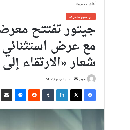
آفاق جديدة»
مواضيع متفرقة
جيتور تفتتح معرضه
شعار «الارتقاء إلى
أرسل
حيدر
18 يونيو 2026
بريدا
فيسبوك
X
لينكدإن
ماسنجر
نش
إلكترونيا