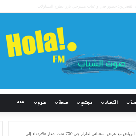
تاريخيًا للإسكواش السعودي.. سابع العالم وأول آسيوي يبلغ ربع نهائي بطولة العالم 
راديو هُلاَ‎
سة
اقتصاد
مجتمع
صحة
علوم
جيتور تفتتح معرضها الجديد في الرياض مع عرض استثنائي لطراز جي 700 تحت شعار «الارتقاء إلى