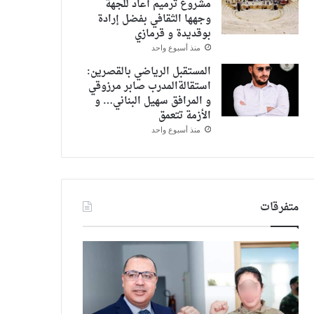
مشروع ترميم أعاد للجهة
وجهها الثقافي بفضل إرادة
بوقديدة و قرمازي
منذ أسبوع واحد
المستقبل الرياضي بالقصرين:
استقالةالمدرب صابر مرزوقي
و المرافق سهيل البناني… و
الأزمة تتعمق
منذ أسبوع واحد
متفرقات
الالاف
دعاء
من
عاشت
انصار
13
النهضة
عامًا
يخرجون
كفتاة