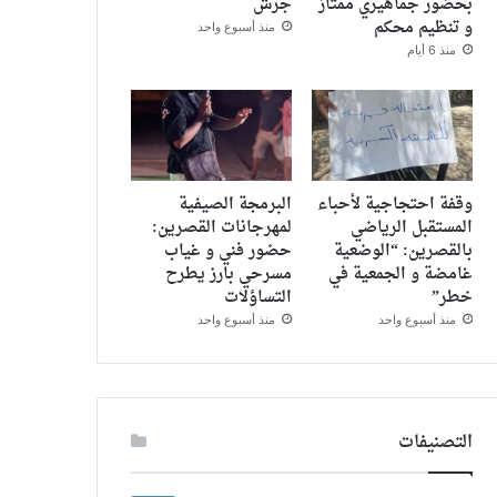
بحضور جماهيري ممتاز
جرش
و تنظيم محكم
منذ أسبوع واحد
منذ 6 أيام
وقفة احتجاجية لأحباء
البرمجة الصيفية
المستقبل الرياضي
لمهرجانات القصرين:
بالقصرين: “الوضعية
حضور فني و غياب
غامضة و الجمعية في
مسرحي بارز يطرح
خطر”
التساؤلات
منذ أسبوع واحد
منذ أسبوع واحد
التصنيفات