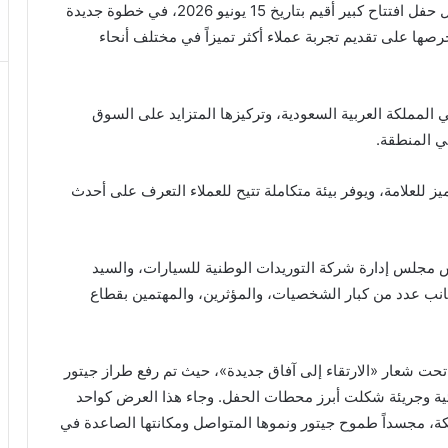
معرضها الجديد في مدينة الرياض حي الربيع، وذلك خلال حفل افتتاح كبير أقيم بتاريخ 15 يونيو 2026، في خطوة جديدة
ا على تقديم تجربة عملاء أكثر تميزاً في مختلف أنحاء
لمملكة العربية السعودية، وتركيزها المتزايد على السوق
في المنطقة.
ز للعلامة، ويوفر بيئة متكاملة تتيح للعملاء التعرف على أحدث
مجلس إدارة شركة التوريدات الوطنية للسيارات، والسيد
جانب عدد من كبار الشخصيات، والمؤثرين، والمهتمين بقطاع
 تحت شعار «الارتقاء إلى آفاق جديدة»، حيث تم رفع طراز جيتور
ائية وجريئة شكلت أبرز محطات الحفل. وجاء هذا العرض كواحد
كة، مجسداً طموح جيتور ونموها المتواصل ومكانتها الصاعدة في