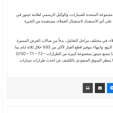
ت NMS، هي إحدى شركات مجموعة المتحدة للسيارات، والوكيل الرسمي لعلامة جيتور في
 على أتم الاستعداد لاستقبال العملاء، مستفيدة من الخبرة
ء، في مختلف مراحل التعامل، بدءاً من صالات العرض المميزة
التي تنتشر في المدن الرئيسية، ومروراً بخدمات ما بعد البيع، وانتهاء بتوفير قطع الغيار لأكثر من 93% خلال ثلاثة ايام بما
يحقق متطلبات العميل والحفاظ على ثقتهم الغالية، كما تتمتع جيتور بمجموعة كبيرة من الطرازات G700 – T1 – T2 –
X50 – Dashing – X70 Plus – X70 – X. كما ينتظر السوق السعودي بالكشف عن احدث طرازات سيارات
ماسنجر
نشر بالبريد الالكتروني
طباعة