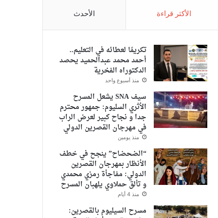
الأكثر قراءة
الأحدث
تكريمًا لعطائه في التعليم..
أحمد محمد عبدالحميد يحصد
الدكتوراه الفخرية
منذ أسبوع واحد
سيف SNA يشعل المسرح
الأثري السليوم: جمهور محترم
جدا و نجاح كبير لعرض الراب
في مهرجان القصرين الدولي
منذ يومين
“الضحضاح” ينجح في خطف
الأنظار بمهرجان القصرين
الدولي: مفاجأة رمزي محمدي
و تألق حملاوي يلهبان المسرح
منذ 4 أيام
مسرح السيليوم بالقصرين: