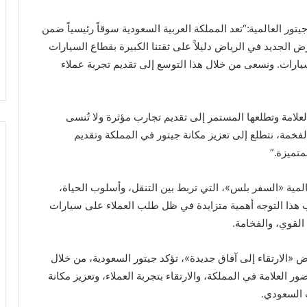
الوحدة
19 مايو 2021
المختصة
ء ووزراء يقدمون
رئيس الحكومة يقوم بتكريم عناصر
ور العالمية:“تعد المملكة العربية السعودية سوقاً رئيسياً ضمن
للحرس
ة بن لادن في وفاة
الوحدة المختصة للحرس الوطني
رض الجديد في الرياض دليلاً على ثقتنا الكبيرة بقطاع السيارات
الوطني
دن
المشاركة في عملية الشعانبي الاخيرة
يارات. ونسعى من خلال هذا التوسع إلى تقديم تجربة عملاء
المشاركة
في
عملية
الشعانبي
لامة وتطلعها المستمر إلى تقديم تجارب مؤثرة ولا تُنسى
الاخيرة
تنا المتنامية الفخمة، نتطلع إلى تعزيز مكانة جيتور في المملكة وتقديم
متميزة.”
عالمية «السفر بلس»، التي تربط بين التنقل، وأسلوب الحياة،
 هذا التوجه أهمية متزايدة في ظل طلب العملاء على سيارات
 القوي، والفخامة.
 «الارتقاء إلى آفاق جديدة»، تؤكد جيتور السعودية، من خلال
 العلامة في المملكة، والارتقاء بتجربة العملاء، وتعزيز مكانة
 السعودي.