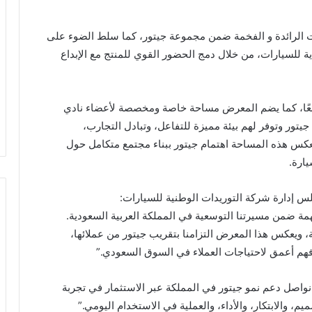
أحد أبرز الطرازات الرائدة و الفخمة ضمن مجموعة جيتور، كما سلط الضوء على
ية للسيارات، من خلال دمج الحضور القوي للمنتج مع الإبداع
 على مساحة إجمالية تبلغ ١،٨٥٧مترًا مربعًا، كما يضم المعرض مساحة خاصة ومخصصة لأعضاء نادي
ور وتوفر لهم بيئة مميزة للتفاعل، وتبادل التجارب،
تعكس هذه المساحة اهتمام جيتور ببناء مجتمع متكامل حول
يارة.
س إدارة شركة التوريدات الوطنية للسيارات:
ة ضمن مسيرتنا التوسعية في المملكة العربية السعودية.
ة، ويعكس هذا المعرض التزامنا بتقريب جيتور من عملائها،
رئيس
 فهم أعمق لاحتياجات العملاء في السوق السعودي.”
الحكومة
يقوم
واصل دعم نمو جيتور في المملكة عبر الاستثمار في تجربة
بتكريم
عناصر
م، والابتكار، والأداء، والعملية في الاستخدام اليومي.”