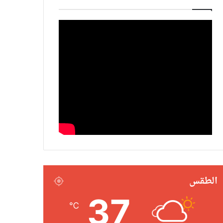
الطقس
37
℃