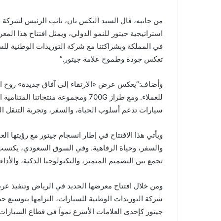
واجب
20 نوفمبر 2025
العزاء
محافظ جدة وأمرا
من جانبه، قال السيد أليكس تان، نائب الرئيس لشركة جيت
لأسرة
واجب العزاء لأسر
استراتيجية جيتور للنمو الدولي، ويمثل افتتاح هذا المع
بن
السيدة سحر بن لا
في المملكة وبشراكتنا مع شركة التوريدات الوطنية للس
لادن
في
تعكس جودة وطموح علامة جيتور.”
وفاة
السيدة
وأضاف:“يعكس عرض «الارتقاء إلى آفاق جديدة» روح الع
سحر
للعملاء. ومع طراز 700G ومجموعة منتجا
بن
لادن
سيارات تدعم أسلوب الحياة، والسفر، وتجربة التنقل ال
ويأتي هذا الافتتاح في إطار انسجام جيتور مع رؤيتها ال
والسفر، وحياة الرفاهية. وفي السوق السعودي، يكتسب
تجمع بين التصميم المتميز، والتكنولوجيا الذكية، والأداء
ومن خلال افتتاح معرضها الجديد في الرياض وتنفيذ عرض
شركة التوريدات الوطنية للسيارات، التزامها بتوسيع حضور
جيتور كإحدى العلامات الأسرع نمواً في قطاع السيارات