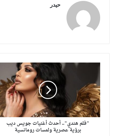
حيدر
"فلم هندي".. أحدث أغنيات جويس ديب
برؤية عصرية ولمسات رومانسية