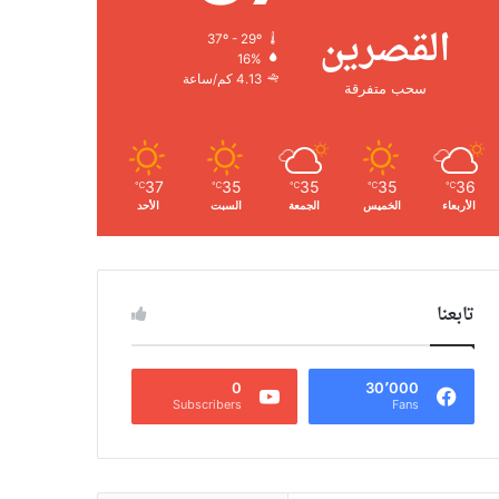
القصرين
37º - 29º
16%
4.13 كم/ساعة
سحب متفرقة
37
35
35
35
36
℃
℃
℃
℃
℃
الأربعاء
الخميس
الجمعة
السبت
الأحد
تابعنا
0
30٬000
Subscribers
Fans