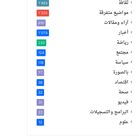
ثقافة
1٬493
مواضيع متفرقة
1٬255
آراء ومقالات
910
أخبار
1٬079
رياضة
233
مجتمع
124
سياسة
118
بالصورة
77
اقتصاد
38
صحة
32
فيديو
31
البرامج والتسجيلات
22
علوم
12