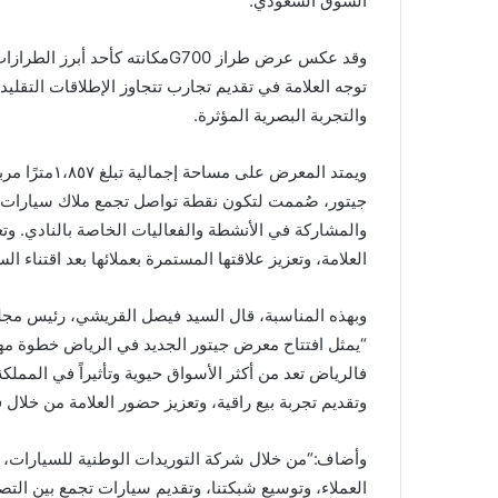
السوق السعودي.
وقد عكس عرض طراز G700مكانته ك
توجه العلامة في تقديم تجارب تتجاوز الإطلاقات التقليد
والتجربة البصرية المؤثرة.
ويمتد المعرض
جيتور، صُممت لتكون نقطة تواصل تجمع ملاك سيارات جيت
والمشاركة في الأنشطة والفعاليات الخاصة بالنادي. و
العلامة، وتعزيز علاقتها المستمرة بعملائها بعد اقتناء الس
وبهذه المناسبة، قال السيد فيصل القريشي، رئيس مجل
“يمثل افتتاح معرض جيتور الجديد في الرياض خطوة مهم
فالرياض تعد من أكثر الأسواق حيوية وتأثيراً في المملك
محافظ
وتقديم تجربة بيع راقية، وتعزيز حضور العلامة من خلال
جدة
وأمراء
وأضاف:“من خلال شركة التوريدات الوطنية للسيارات، ن
ووزراء
يقدمون
العملاء، وتوسيع شبكتنا، وتقديم سيارات تجمع بين التصمي