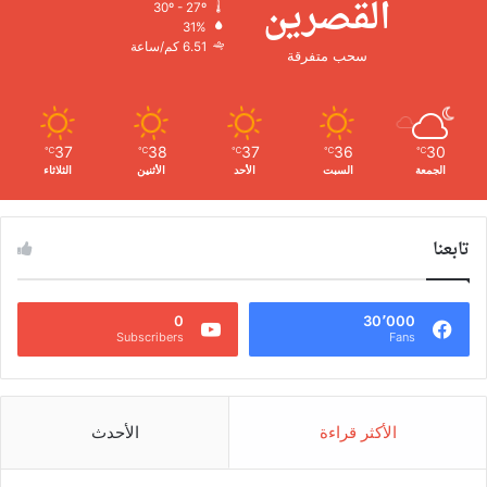
القصرين
30º - 27º
31%
6.51 كم/ساعة
سحب متفرقة
37
38
37
36
30
℃
℃
℃
℃
℃
الجمعة
السبت
الأحد
الأثنين
الثلاثاء
تابعنا
0
30٬000
Subscribers
Fans
الأكثر قراءة
الأحدث