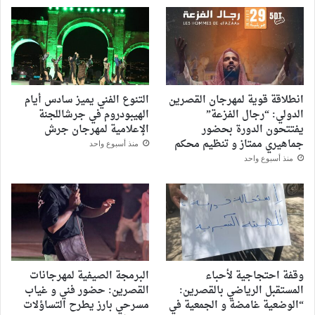
انطلاقة قوية لمهرجان القصرين
التنوع الفني يميز سادس أيام
الدولي: “رجال الفزعة”
الهيبودروم في جرشاللجنة
يفتتحون الدورة بحضور
الإعلامية لمهرجان جرش
جماهيري ممتاز و تنظيم محكم
منذ أسبوع واحد
منذ أسبوع واحد
وقفة احتجاجية لأحباء
البرمجة الصيفية لمهرجانات
المستقبل الرياضي بالقصرين:
القصرين: حضور فني و غياب
“الوضعية غامضة و الجمعية في
مسرحي بارز يطرح التساؤلات