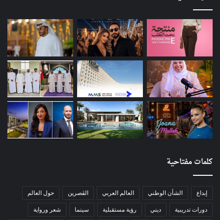
كلمات مفتاحية
إبداع
الشأن الوطني
العالم العربي
الڨصرين
حول العالم
دورات تدريبية
ديني
رؤية مستقبلية
سينما
شعر ورواية