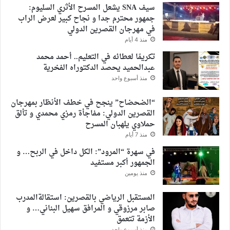
سيف SNA يشعل المسرح الأثري السليوم:
جمهور محترم جدا و نجاح كبير لعرض الراب
في مهرجان القصرين الدولي
منذ 4 أيام
تكريمًا لعطائه في التعليم.. أحمد محمد
عبدالحميد يحصد الدكتوراه الفخرية
منذ أسبوع واحد
“الضحضاح” ينجح في خطف الأنظار بمهرجان
القصرين الدولي: مفاجأة رمزي محمدي و تألق
حملاوي يلهبان المسرح
منذ 7 أيام
في سهرة “المرود”: الكل داخل في الربح… و
الجمهور أكبر مستفيد
منذ يومين
المستقبل الرياضي بالقصرين: استقالةالمدرب
صابر مرزوقي و المرافق سهيل البناني… و
الأزمة تتعمق
منذ أسبوع واحد