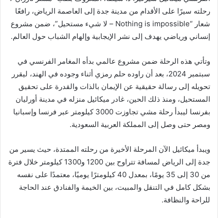
رحلته سيرًا على الأقدام من مدينة جدة إلى العاصمة الرياض، رافعًا
شعار “Nothing is impossible – لا شيء مستحيل”، ضمن مشروع
إنساني ورياضي يهدف إلى نشر الإيجابية وإلهام الشباب حول العالم.
وتأتي هذه الرحلة ضمن مشروع عالمي بدأه المغامر الفرنسي في
سبتمبر 2024، بعد أن راوده حلم رمزي أثناء وجوده في الهند، ليقرر
تحويله إلى رسالة حقيقية عن الإيمان بالذات والقدرة على تحقيق
المستحيل، ومنذ ذلك الحين، غادر ميكائيل منزله في مدينة أورليان
بفرنسا ليبدأ رحلة مشي تجاوزت 3000 كيلومتر عبر فرنسا وإسبانيا
ومصر حتى وصل إلى المملكة العربية السعودية.
ويبدأ ميكائيل الآن المرحلة الأخيرة من رحلته الممتدة، حيث يسير من
جدة إلى الرياض لمسافة تتراوح بين 1200 و1300 كيلومتر خلال فترة
من 30 إلى 35 يومًا، بمعدل 40 كيلومترًا يوميًا، معتمدًا على نفسه
بشكل كامل في التنقل والمبيت، بين الخيمة والفنادق عند الحاجة
للراحة والنظافة.