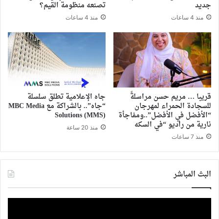
جديد
تصنعه منظومة القيم؟
منذ 4 ساعات
منذ 4 ساعات
قريبا … مريم حسن مراسلةً
جاه الإعلامية تطلق سلسلة
للسجادة الحمراء لمهرجان
“جاه”.. بالشراكة مع MBC Media
“الأفضل في الأفضل”..ومفاجأة
Solutions (MMS)
نارية من راديو “في السكه
منذ 20 ساعة
منذ 7 ساعات
البث المباشر