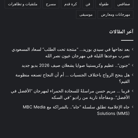
صفاقس
طفولة
فن
كرة قدم
مسرح
ملتقيات و تظاهرات
مهرجانات ومعارض
موسيقى
آخر المقالات
بعد نجاحها في سيدي بوزيد… “منتجة تحت الطلب” لسعاد المسعودي
تضرب موعدها الليلة في مهرجان عيون نصر الله
“جنون”.. عظيم وكريستينا صوايا يشعلان صيف 2026 بديو جديد
هل ينجح الزواج باختلاف الجنسيات … أم أن النجاح تصنعه منظومة
القيم؟
قريبا … مريم حسن مراسلةً للسجادة الحمراء لمهرجان “الأفضل في
الأفضل”..ومفاجأة نارية من راديو “في السكه
جاه الإعلامية تطلق سلسلة “جاه”.. بالشراكة مع MBC Media
Solutions (MMS)