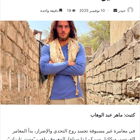
أرسل
حيدر
10 نوفمبر 2025
19
دقيقة واحدة
بريدا
إلكترونيا
كتبت: ماهر عبد الوهاب
في مغامرة غير مسبوقة تجسد روح التحدي والإصرار، بدأ المغامر
الفرنسي ميكائيل سيركيرا دا سيلفا، المعروف بلقب “مستر تارزان”،