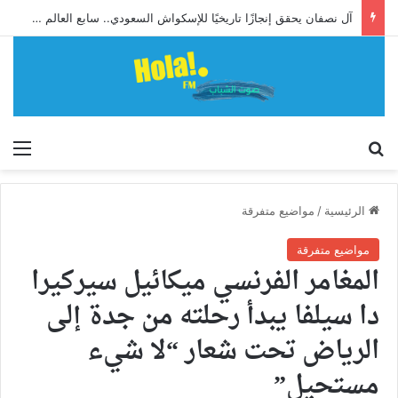
آل نصفان يحقق إنجازًا تاريخيًا للإسكواش السعودي.. سابع العالم وأول آسيوي يبلغ ربع نهائي بطولة العالم للشباب
إبحث
الق
الرئيسية
/
مواضيع متفرقة
مواضيع متفرقة
المغامر الفرنسي ميكائيل سيركيرا
دا سيلفا يبدأ رحلته من جدة إلى
الرياض تحت شعار “لا شيء
مستحيل”