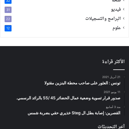
صحة
32
فيديو
31
البرامج والتسجيلات
22
علوم
12
الأكثر قراءة
21 أبريل 2021
تونس : العثور على صاحب محطة البنزين مقتولا
11 يونيو 2021
صدور قرار تسوية وضعية عمال الحضائر 45 /55 بالرائد الرسمي.
منذ 3 أسابيع
القصرين: إصابة بطل ال Steg خذيري حقي بضربة شمس
آخر التحديثات