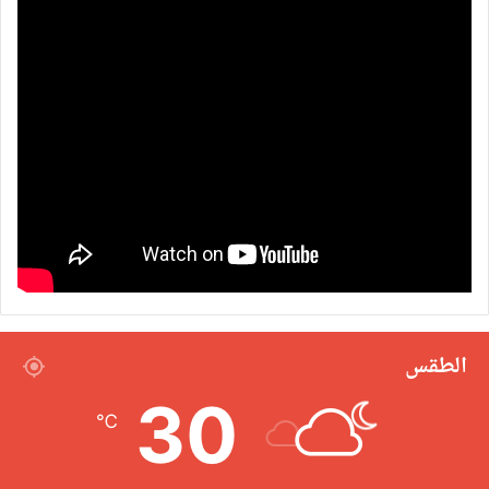
الطقس
30
℃