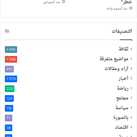
خطر”
منذ أسبوعين
منذ أسبوع واحد
التصنيفات
ثقافة
1٬495
مواضيع متفرقة
1٬268
آراء ومقالات
910
أخبار
1٬079
رياضة
233
مجتمع
124
سياسة
118
بالصورة
77
اقتصاد
38