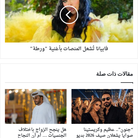
فابيانا تُشعل المنصات بأغنية "ورطة"
مقالات ذات صلة
“جنون”.. عظيم وكريستينا
هل ينجح الزواج باختلاف
صوايا يشعلان صيف 2026 بديو
الجنسيات … أم أن النجاح