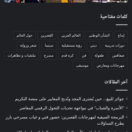
كلمات مفتاحية
إبداع
الشأن الوطني
العالم العربي
الڨصرين
حول العالم
دورات تدريبية
ديني
رؤية مستقبلية
سينما
شعر ورواية
صفاقس
طفولة
فن
كرة قدم
مسرح
ملتقيات و تظاهرات
مهرجانات ومعارض
موسيقى
آخر المقالات
جوائز للبيع… حين يُشترى المجد وتُذبح المعايير على منصة التكريم
“الأسرة والشباب” في مواجهة تحديات التحول الرقمي المعاصر
البرمجة الصيفية لمهرجانات القصرين: حضور فني و غياب مسرحي بارز
يطرح التساؤلات