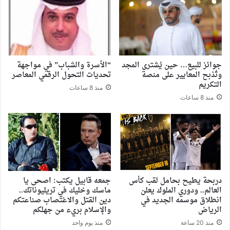
جوائز للبيع… حين يُشترى المجد
“الأسرة والشباب” في مواجهة
وتُذبح المعايير على منصة
تحديات التحول الرقمي المعاصر
التكريم
منذ 8 ساعات
منذ 8 ساعات
دربحة يطيح بحامل لقب كأس
جمعه قابيل يكتب: اصحى يا
العالم.. ودوري الملوك يعلن
ماسك وخليك في تريليوناتك..
انطلاق موسمه الجديد في
دين القتل والاغتصاب صناعتكم
الرياض
والإسلام بريء من جهلكم
منذ 20 ساعة
منذ يوم واحد