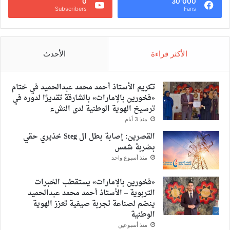
0
30٬000
Subscribers
Fans
الأكثر قراءة
الأحدث
تكريم الأستاذ أحمد محمد عبدالحميد في ختام
«فخورين بالإمارات» بالشارقة تقديرًا لدوره في
ترسيخ الهوية الوطنية لدى النشء
منذ 3 أيام
القصرين: إصابة بطل ال Steg خذيري حقي
بضربة شمس
منذ أسبوع واحد
«فخورين بالإمارات» يستقطب الخبرات
التربوية – الأستاذ أحمد محمد عبدالحميد
ينضم لصناعة تجربة صيفية تعزز الهوية
الوطنية
منذ أسبوعين