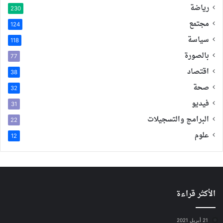
رياضة
230
مجتمع
124
سياسة
118
بالصورة
77
اقتصاد
38
صحة
32
فيديو
31
البرامج والتسجيلات
22
علوم
12
الأكثر قراءة
21 أبريل 2021