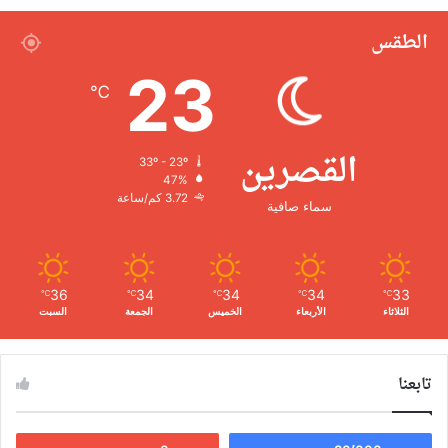
الطقس
23
℃
القصرين
33º - 23º
47%
3.72 كم/ساعة
سماء صافية
36
34
34
34
33
℃
℃
℃
℃
℃
الثلاثاء
الأربعاء
الخميس
الجمعة
السبت
تابعنا