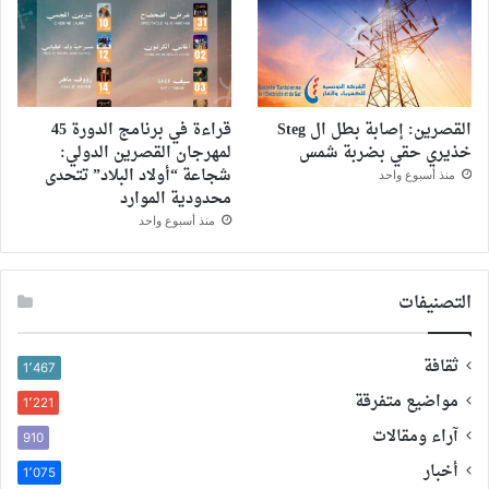
القصرين: إصابة بطل ال Steg
قراءة في برنامج الدورة 45
خذيري حقي بضربة شمس
لمهرجان القصرين الدولي:
شجاعة “أولاد البلاد” تتحدى
منذ أسبوع واحد
محدودية الموارد
منذ أسبوع واحد
التصنيفات
ثقافة
1٬467
مواضيع متفرقة
1٬221
آراء ومقالات
910
أخبار
1٬075