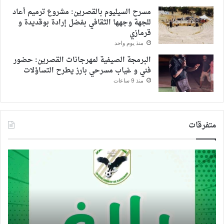
مسرح السيليوم بالقصرين: مشروع ترميم أعاد
للجهة وجهها الثقافي بفضل إرادة بوقديدة و
قرمازي
منذ يوم واحد
البرمجة الصيفية لمهرجانات القصرين: حضور
فني و غياب مسرحي بارز يطرح التساؤلات
منذ 9 ساعات
متفرقات
مستقبل
عبد
القصرين
عثم
يحتج
الت
و
صو
يصدر
جدي
البلاغة
في
التالي
عال