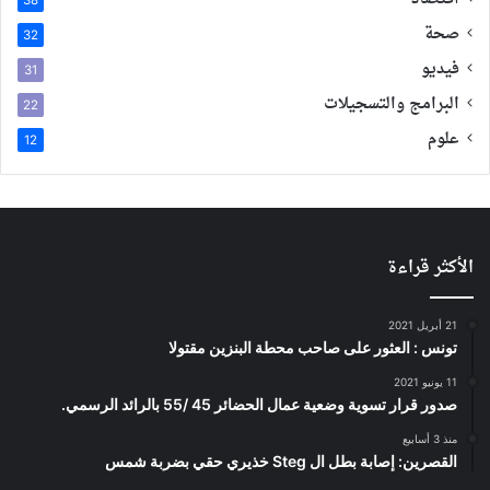
صحة
32
فيديو
31
البرامج والتسجيلات
22
علوم
12
الأكثر قراءة
21 أبريل 2021
تونس : العثور على صاحب محطة البنزين مقتولا
11 يونيو 2021
صدور قرار تسوية وضعية عمال الحضائر 45 /55 بالرائد الرسمي.
منذ 3 أسابيع
القصرين: إصابة بطل ال Steg خذيري حقي بضربة شمس