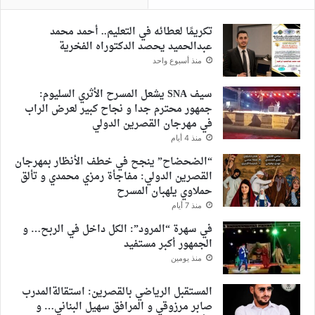
تكريمًا لعطائه في التعليم.. أحمد محمد
عبدالحميد يحصد الدكتوراه الفخرية
منذ أسبوع واحد
سيف SNA يشعل المسرح الأثري السليوم:
جمهور محترم جدا و نجاح كبير لعرض الراب
في مهرجان القصرين الدولي
منذ 4 أيام
“الضحضاح” ينجح في خطف الأنظار بمهرجان
القصرين الدولي: مفاجأة رمزي محمدي و تألق
حملاوي يلهبان المسرح
منذ 7 أيام
في سهرة “المرود”: الكل داخل في الربح… و
الجمهور أكبر مستفيد
منذ يومين
المستقبل الرياضي بالقصرين: استقالةالمدرب
صابر مرزوقي و المرافق سهيل البناني… و