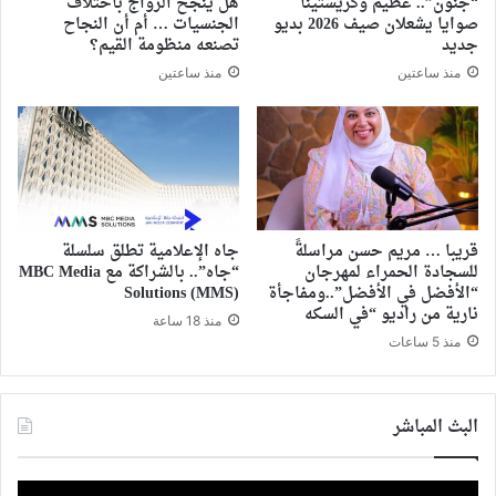
“جنون”.. عظيم وكريستينا
هل ينجح الزواج باختلاف
صوايا يشعلان صيف 2026 بديو
الجنسيات … أم أن النجاح
جديد
تصنعه منظومة القيم؟
منذ ساعتين
منذ ساعتين
قريبا … مريم حسن مراسلةً
جاه الإعلامية تطلق سلسلة
للسجادة الحمراء لمهرجان
“جاه”.. بالشراكة مع MBC Media
“الأفضل في الأفضل”..ومفاجأة
Solutions (MMS)
نارية من راديو “في السكه
منذ 18 ساعة
منذ 5 ساعات
البث المباشر