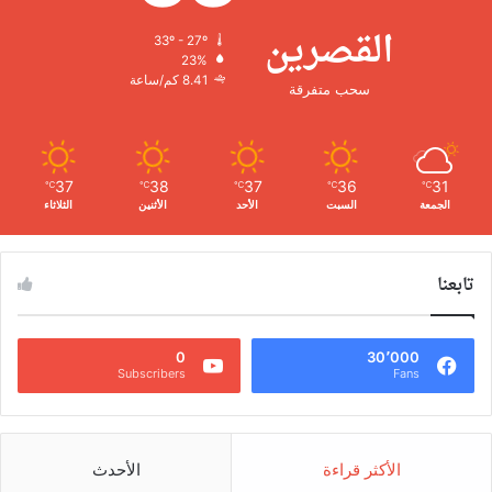
القصرين
33º - 27º
23%
8.41 كم/ساعة
سحب متفرقة
37
38
37
36
31
℃
℃
℃
℃
℃
الجمعة
السبت
الأحد
الأثنين
الثلاثاء
تابعنا
0
30٬000
Subscribers
Fans
الأكثر قراءة
الأحدث