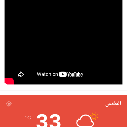
الطقس
33
℃