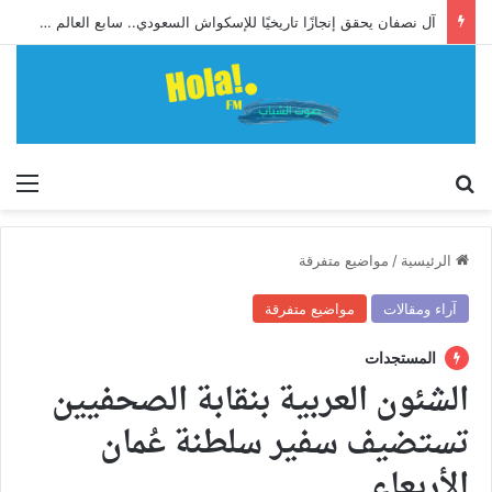
آل نصفان يحقق إنجازًا تاريخيًا للإسكواش السعودي.. سابع العالم وأول آسيوي يبلغ ربع نهائي بطولة العالم للشباب
إبحث
الق
الرئيسية
/
مواضيع متفرقة
آراء ومقالات
مواضيع متفرقة
المستجدات
الشئون العربية بنقابة الصحفيين
تستضيف سفير سلطنة عُمان
الأربعاء