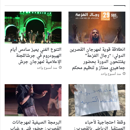
انطلاقة قوية لمهرجان القصرين
التنوع الفني يميز سادس أيام
الدولي: “رجال الفزعة”
الهيبودروم في جرشاللجنة
يفتتحون الدورة بحضور
الإعلامية لمهرجان جرش
جماهيري ممتاز و تنظيم محكم
منذ أسبوع واحد
منذ أسبوع واحد
وقفة احتجاجية لأحباء
البرمجة الصيفية لمهرجانات
المستقبل الرياضي بالقصرين:
القصرين: حضور فني و غياب