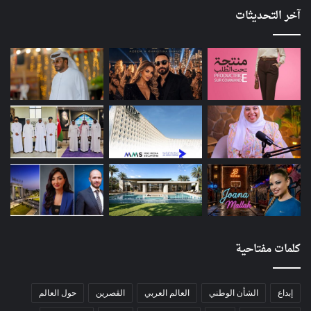
آخر التحديثات
كلمات مفتاحية
إبداع
الشأن الوطني
العالم العربي
الڨصرين
حول العالم