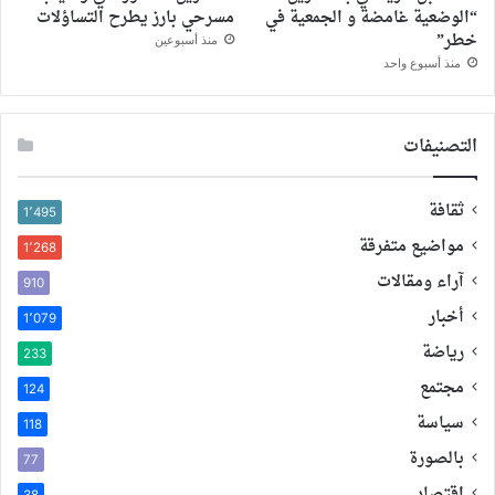
“الوضعية غامضة و الجمعية في
مسرحي بارز يطرح التساؤلات
خطر”
منذ أسبوعين
منذ أسبوع واحد
التصنيفات
ثقافة
1٬495
مواضيع متفرقة
1٬268
آراء ومقالات
910
أخبار
1٬079
رياضة
233
مجتمع
124
سياسة
118
بالصورة
77
اقتصاد
38