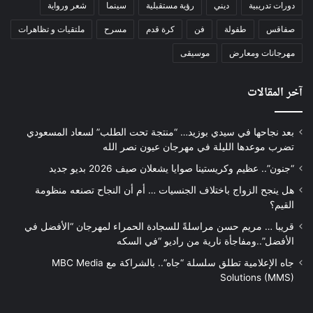
دورات تدريبية
ديني
رؤية مستقبلية
سينما
شعر ورواية
صفاقس
طفولة
فن
كرة قدم
مسرح
ملتقيات و تظاهرات
مهرجانات ومعارض
موسيقى
آخر المقالات
بعد نجاحها في سيدي بوزيد… “منتجة تحت الطلب” لسعاد المسعودي
تضرب موعدها الليلة في مهرجان عيون نصر الله
“جنون”.. عظيم وكريستينا صوايا يشعلان صيف 2026 بديو جديد
هل ينجح الزواج باختلاف الجنسيات … أم أن النجاح تصنعه منظومة
القيم؟
قريبا … مريم حسن مراسلةً للسجادة الحمراء لمهرجان “الأفضل في
الأفضل”..ومفاجأة نارية من راديو “في السكه
جاه الإعلامية تطلق سلسلة “جاه”.. بالشراكة مع MBC Media
Solutions (MMS)