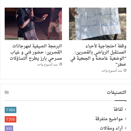
وقفة احتجاجية لأحباء
البرمجة الصيفية لمهرجانات
المستقبل الرياضي بالقصرين:
القصرين: حضور فني و غياب
“الوضعية غامضة و الجمعية في
مسرحي بارز يطرح التساؤلات
خطر”
منذ أسبوع واحد
منذ أسبوع واحد
التصنيفات
ثقافة
1٬494
مواضيع متفرقة
1٬255
آراء ومقالات
910