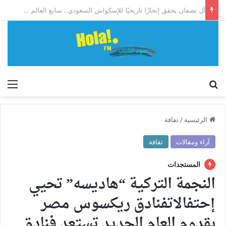
آل نصفان يحقق إنجازًا تاريخيًا للإسكواش السعودي.. سابع العالم وأول آسيوي يبلغ ربع نهائي بطولة العالم للشباب
إبحث
الق
الرئيسية
/
ثقافة
آراء ومقالات
ثقافة
المستجدات
النجمة التركية “هاديسه” تحيي
إحتفالاتفنادق ريكسوس مصر
بقدوم العام الجديد تستعد فنادق