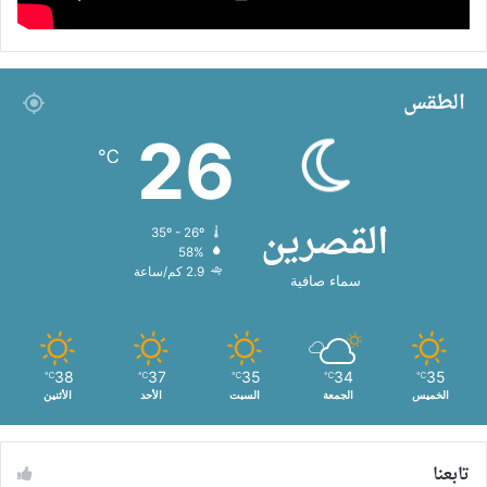
الطقس
26
℃
القصرين
35º - 26º
58%
2.9 كم/ساعة
سماء صافية
38
37
35
34
35
℃
℃
℃
℃
℃
الخميس
الجمعة
السبت
الأحد
الأثنين
تابعنا