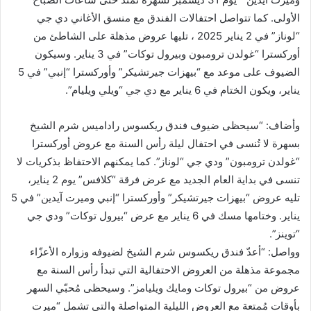
الأولى. كما تتواصل احتفالات الفندق مع منسق الأغاني دي جي
“لوناز” في 2 يناير 2025 ، تليها عروض مذهلة على الشاطئ من
أوركسترا “غولدن ترومبون وبيرول توكات” في 3 يناير. وسيكون
الضيوف على موعد مع “بيهزات جيرتشيكر” وأوركسترا “إنبي” في 5
يناير، ويكون الختام في 6 يناير مع دي جي “ويلي ويليام”.
وأضاف: “سيحظى ضيوف فندق ريكسوس راداميس شرم الشيخ
بسهرة لا تُنسى في احتفال ليلة رأس السنة مع عروض أوركسترا
“غولدن ترومبون” ودي جي “لوناز”. كما يمكنهم الاحتفاظ بذكريات لا
تنسى في بداية العام الجديد مع عرض فرقة “كلافس” يوم 2 يناير،
تليه عروض “بيهزات جيرتشيكر” وأوركسترا “إنبي وميرت آيدين” في 5
يناير. وختامها مسك في 6 يناير مع عرض “بيرول توكات” ودي جي
“توينز”.
وواصل: “أعدّ فندق ريكسوس شرم الشيخ لضيوفه وزواره الأعزّاء
مجموعة مذهلة من العروض الاحتفالية التي تبدأ رأس السنة مع
عروض من “بيرول توكات ومايك ويليامز”. وسيحظى مُحبّي السهر
بأوقات مُمتعة مع العروض الليلية المتواصلة والتي تشمل “ميرت