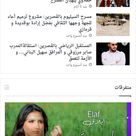
حملاوي يلهبان المسرح
منذ 5 أيام
مسرح السيليوم بالقصرين: مشروع ترميم أعاد
للجهة وجهها الثقافي بفضل إرادة بوقديدة و
قرمازي
منذ أسبوع واحد
المستقبل الرياضي بالقصرين: استقالةالمدرب
صابر مرزوقي و المرافق سهيل البناني… و
الأزمة تتعمق
منذ أسبوع واحد
متفرقات
إيلاف..
بعد
موهبة
أزم
شابة
ياس
تعيد
عبد
إحياء
العز