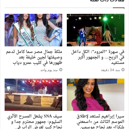
في سهرة “المرود”: الكل داخل
ملكة جمال مصر سما كامل تدعم
في الربح… و الجمهور أكبر
وصيفتها لجين خليفة بعد
مستفيد
ظهورها في كليب عمرو دياب
منذ 34 دقيقة
منذ يوم واحد
سيرا إبراهيم تستعد لإطلاق
سيف SNA يشعل المسرح الأثري
الموسم الثالث من «اسمعني
السليوم: جمهور محترم جدا و
شكرًا» بعد نجاح موسمين
نجاح كبير لعرض الراب في