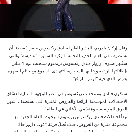
وقال إركان يلدريم، المدير العام لفنادق ريكسوس مصر “يُسعدنا أن
نستضيف في العام الجديد النجمة التركية الشهيرة “هاديسه” والتي
ستُبهر ضيوف وزوار فندق ريكسوس بريميوم سيجيت يوم 4 يناير
بإطلالتها الرائعة وأغانيها الساحرة، لتتهادى الجموع مع ختام السهرة
بعرض الدي جيه “لوناز” الرائع”.
ستكون فنادق ومنتجعات ريكسوس في مصر الوجهة المثالية لعشّاق
الاحتفالات الموسمية الرائعة والعروض المُثيرة التي تستضيف أشهر
الفرق الموسيقية ومُنسّقي الأغاني في العالم”.
تبدأ احتفالات فندق ريكسوس بريميوم سيجيت بالعام الجديد مع
مجموعة مثيرة من العروض، حيث تُطلّ فرقة “كوت دازور جالا
وميرت آيدين” يوم 31 ديسمبر لسهرة تمتدّ حتى ساعات الصباح