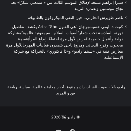
سيرا إبراهيم تستعد لإطلاق الموسم الثالث من «اسمعني شكرًا» بعد
نجاح موسمين وتصدره التريند
ناصر طويرش الحارثي.. حين التقى الميكروفون بالطابوقة
كتبت د. ايمي حسينمهرجان “هي الفنون Arts- “She يكشف تفاصيل
دورته السادسة تحت شعار”أصوات السلام.. سيمفونية عالمية”مشاركة
دولية وأعمال حصرية تُعرض لأول مرة احتفاءً بإبداع المرأةنسمة
محجوب وفرح الديباني ومروة ناجي يتصدرن فعاليات المهرجانلأول مرة
معارض فنية في «سينما راديو» و«ذا فاكتوري» بالشراكة مع شركة
الإسماعيلية
راديو هُلاَ‎ - صوت الشباب راديو متنوع ،أخبار محلية و عالمية، سياسة، رياضة،
فن و المزيد
© راديو هُلاَ 2026