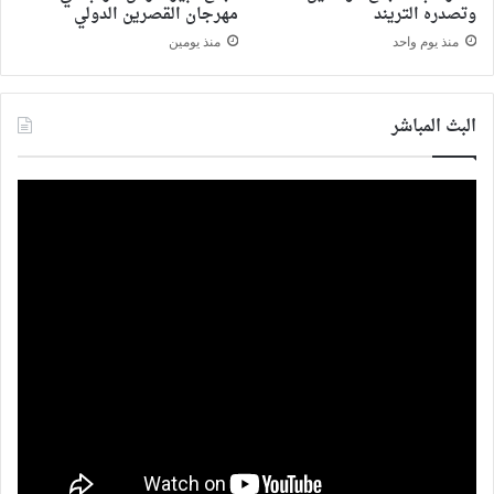
وتصدره التريند
مهرجان القصرين الدولي
منذ يوم واحد
منذ يومين
البث المباشر