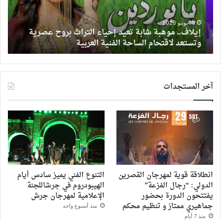
التراث
وعد
بروح
الب
ب
عصرية
ورود
18 يونيو 2026
ن
إيلاف.. موهبة شابة تعيد إحياء التراث بروح عصرية
ت
وتستعد
حاط
وتستعد لاقتحام الساحة الفنية العربية
و
لاقتحام
ترو
الساحة
لمق
الفنية
رم
العربية
الخ
آخر المستجدات
بكل
“عر
الغا
وس
جدل
واس
انطلاقة قوية لمهرجان القصرين
التنوع الفني يميز سادس أيام
الدولي: “رجال الفزعة”
الهيبودروم في جرشاللجنة
يفتتحون الدورة بحضور
الإعلامية لمهرجان جرش
جماهيري ممتاز و تنظيم محكم
منذ أسبوع واحد
منذ 7 أيام