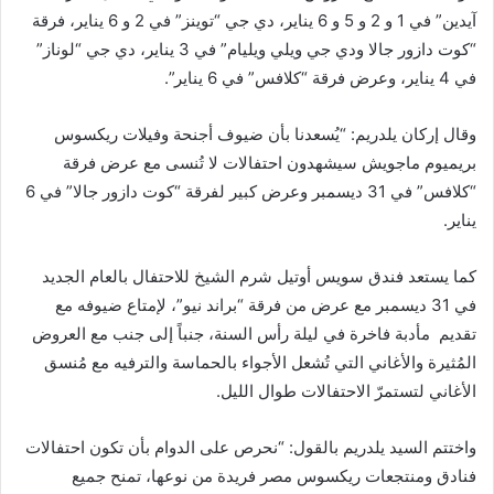
آيدين” في 1 و 2 و 5 و 6 يناير، دي جي “توينز” في 2 و 6 يناير، فرقة
“كوت دازور جالا ودي جي ويلي ويليام” في 3 يناير، دي جي “لوناز”
في 4 يناير، وعرض فرقة “كلافس” في 6 يناير”.
وقال إركان يلدريم: “يُسعدنا بأن ضيوف أجنحة وفيلات ريكسوس
بريميوم ماجويش سيشهدون احتفالات لا تُنسى مع عرض فرقة
“كلافس” في 31 ديسمبر وعرض كبير لفرقة “كوت دازور جالا” في 6
يناير.
كما يستعد فندق سويس أوتيل شرم الشيخ للاحتفال بالعام الجديد
في 31 ديسمبر مع عرض من فرقة “براند نيو”، لإمتاع ضيوفه مع
تقديم مأدبة فاخرة في ليلة رأس السنة، جنباً إلى جنب مع العروض
المُثيرة والأغاني التي تُشعل الأجواء بالحماسة والترفيه مع مُنسق
الأغاني لتستمرّ الاحتفالات طوال الليل.
واختتم السيد يلدريم بالقول: “نحرص على الدوام بأن تكون احتفالات
فنادق ومنتجعات ريكسوس مصر فريدة من نوعها، تمنح جميع