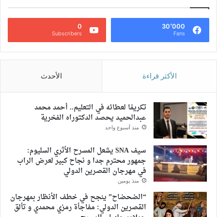
0
30٬000
Subscribers
Fans
الأكثر قراءة
الأحدث
تكريمًا لعطائه في التعليم.. أحمد محمد
عبدالحميد يحصد الدكتوراه الفخرية
منذ أسبوع واحد
سيف SNA يشعل المسرح الأثري السليوم:
جمهور محترم جدا و نجاح كبير لعرض الراب
في مهرجان القصرين الدولي
منذ يومين
“الضحضاح” ينجح في خطف الأنظار بمهرجان
القصرين الدولي: مفاجأة رمزي محمدي و تألق