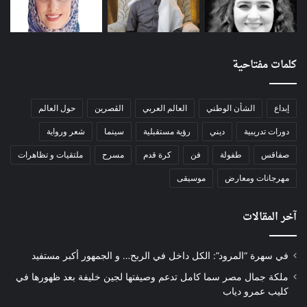
كلمات مفتاحية
إبداع
الشأن الوطني
العالم العربي
الڨصرين
حول العالم
دورات تدريبية
ديني
رؤية مستقبلية
سينما
شعر ورواية
صفاقس
طفولة
فن
كرة قدم
مسرح
ملتقيات و تظاهرات
مهرجانات ومعارض
موسيقى
آخر المقالات
في سهرة “المرود”: الكل داخل في الربح… و الجمهور أكبر مستفيد
ملكة جمال مصر سما كامل تدعم وصيفتها لجين خليفة بعد ظهورها في
كليب عمرو دياب