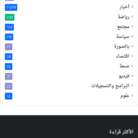
أخبار
1٬079
رياضة
233
مجتمع
124
سياسة
118
بالصورة
77
اقتصاد
38
صحة
32
فيديو
31
البرامج والتسجيلات
22
علوم
12
الأكثر قراءة