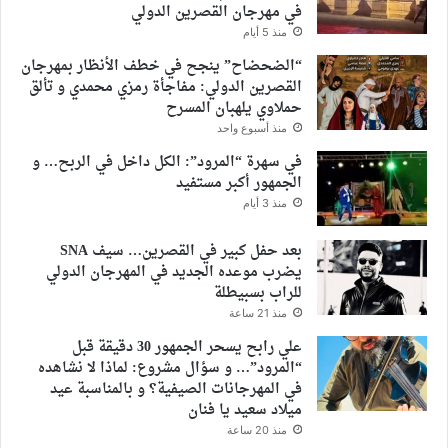
في مهرجان القصرين الدولي
منذ 5 أيام
“الضحضاح” ينجح في خطف الأنظار بمهرجان
القصرين الدولي: مفاجأة رمزي محمدي و تألق
حملاوي يلهبان المسرح
منذ أسبوع واحد
في سهرة “المرود”: الكل داخل في الربح… و
الجمهور أكبر مستفيد
منذ 3 أيام
بعد حفل كبير في القصرين… سيف SNA
يضرب موعده الجديد في المهرجان الدولي
للراب بسبيطلة
منذ 21 ساعة
علي رابح يسحر الجمهور 30 دقيقة قبل
“المرود”… و سؤال مشروع: لماذا لا نشاهده
في المهرجانات الصيفية؟ و بالمناسبة عيد
ميلاد سعيد يا فنان
منذ 20 ساعة