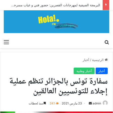
البرمجة الصيفية لمهرجانات القصرين: حضور فني و غياب مسرحي بارز يطرح التساؤلات
إبحث
الق
الرئيسية
/
أخبار
أخبار
أخبار وطنية
سفارة تونس بالجزائر تنظم عملية
إجلاء للتونسيين العالقين
أرسل
admin
23 مارس 2021
241
منذ لحظات
بريدا