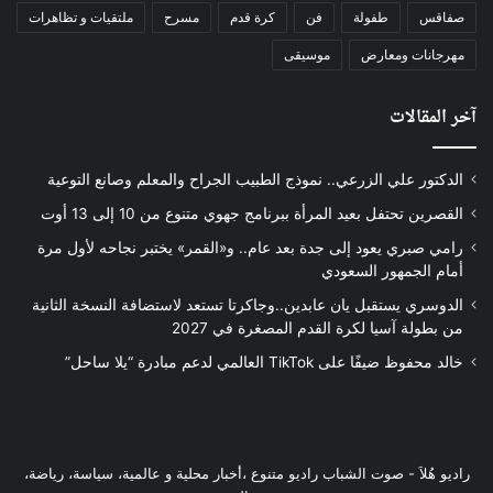
صفاقس
طفولة
فن
كرة قدم
مسرح
ملتقيات و تظاهرات
مهرجانات ومعارض
موسيقى
آخر المقالات
الدكتور علي الزرعي.. نموذج الطبيب الجراح والمعلم وصانع التوعية
القصرين تحتفل بعيد المرأة ببرنامج جهوي متنوع من 10 إلى 13 أوت
رامي صبري يعود إلى جدة بعد عام.. و«القمر» يختبر نجاحه لأول مرة
أمام الجمهور السعودي
الدوسري يستقبل يان عابدين..وجاكرتا تستعد لاستضافة النسخة الثانية
من بطولة آسيا لكرة القدم المصغرة في 2027
خالد محفوظ ضيفًا على TikTok العالمي لدعم مبادرة “يلا ساحل”
راديو هُلاَ‎ - صوت الشباب راديو متنوع ،أخبار محلية و عالمية، سياسة، رياضة،