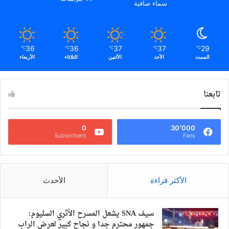
سماء صافية
36
36
37
37
29
℃
℃
℃
℃
℃
السبت
الأحد
الأثنين
الثلاثاء
الأربعاء
تابعنا
0
30٬000
Subscribers
Fans
الأكثر قراءة
الأحدث
سيف SNA يشعل المسرح الأثري السليوم:
جمهور محترم جدا و نجاح كبير لعرض الراب