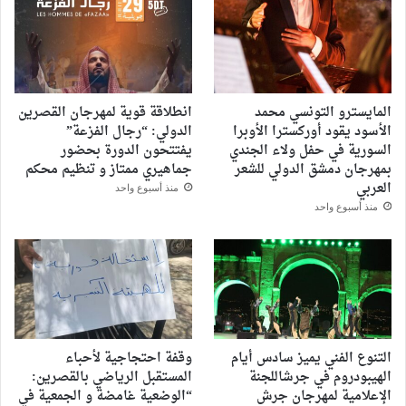
المايسترو التونسي محمد
انطلاقة قوية لمهرجان القصرين
الأسود يقود أوركسترا الأوبرا
الدولي: “رجال الفزعة”
السورية في حفل ولاء الجندي
يفتتحون الدورة بحضور
بمهرجان دمشق الدولي للشعر
جماهيري ممتاز و تنظيم محكم
العربي
منذ أسبوع واحد
منذ أسبوع واحد
التنوع الفني يميز سادس أيام
وقفة احتجاجية لأحباء
الهيبودروم في جرشاللجنة
المستقبل الرياضي بالقصرين:
الإعلامية لمهرجان جرش
“الوضعية غامضة و الجمعية في