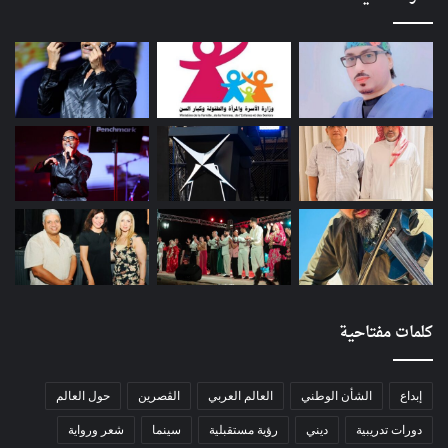
كلمات مفتاحية
إبداع
الشأن الوطني
العالم العربي
الڨصرين
حول العالم
دورات تدريبية
ديني
رؤية مستقبلية
سينما
شعر ورواية