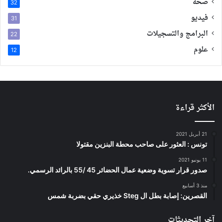
صحة
32
فيديو
31
البرامج والتسجيلات
22
علوم
12
الأكثر قراءة
21 أبريل 2021
تونس : العثور على صاحب محطة البنزين مقتولا
11 يونيو 2021
صدور قرار تسوية وضعية عمال الحضائر 45 /55 بالرائد الرسمي.
منذ 3 أسابيع
القصرين: إصابة بطل ال Steg خذيري حقي بضربة شمس
آخر التحديثات