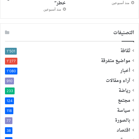
خطر”
منذ أسبوعين
منذ أسبوعين
التصنيفات
ثقافة
1٬501
مواضيع متفرقة
1٬277
أخبار
1٬080
آراء ومقالات
910
رياضة
233
مجتمع
124
سياسة
118
بالصورة
77
اقتصاد
38