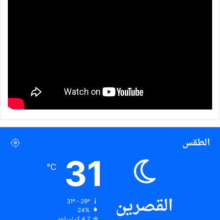
الطقس
31
℃
القصرين
31º - 29º
24%
4.7 كم/ساعة