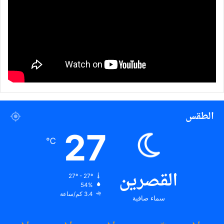
الطقس
27
℃
القصرين
27º - 27º
54%
3.4 كم/ساعة
سماء صافية