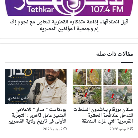
قبل انطلاقها.. إذاعة «تذكار» القطرية تتعاون مع نجوم إف
إم وجمعية المؤلفين المصرية
مقالات ذات صلة
سكان بوزقام يناشدون السلطات
بودكاست ” مدار ” للإعلامي
للتدخل لمكافحة الحشرة
المتميز عادل قاهري : التجربة
القرمزية التي غزت المنطقة
الأولى في تاريخ ولاية القصرين
2 يونيو 2026
2 يونيو 2026