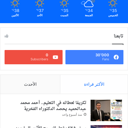
38
37
35
34
35
℃
℃
℃
℃
℃
الخميس
الجمعة
السبت
الأحد
الأثنين
تابعنا
0
30٬000
Subscribers
Fans
الأكثر قراءة
الأحدث
تكريمًا لعطائه في التعليم.. أحمد محمد
عبدالحميد يحصد الدكتوراه الفخرية
منذ أسبوع واحد