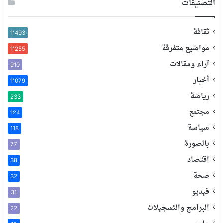
التصنيفات
ثقافة
1٬493
مواضيع متفرقة
1٬255
آراء ومقالات
910
أخبار
1٬079
رياضة
233
مجتمع
124
سياسة
118
بالصورة
77
اقتصاد
38
صحة
32
فيديو
31
البرامج والتسجيلات
22