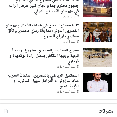
سيف SNA يشعل المسرح الأثري السليوم:
جمهور محترم جدا و نجاح كبير لعرض الراب
في مهرجان القصرين الدولي
منذ يومين
“الضحضاح” ينجح في خطف الأنظار بمهرجان
القصرين الدولي: مفاجأة رمزي محمدي و تألق
حملاوي يلهبان المسرح
منذ 5 أيام
مسرح السيليوم بالقصرين: مشروع ترميم أعاد
للجهة وجهها الثقافي بفضل إرادة بوقديدة و
قرمازي
منذ أسبوع واحد
المستقبل الرياضي بالقصرين: استقالةالمدرب
صابر مرزوقي و المرافق سهيل البناني… و
الأزمة تتعمق
منذ أسبوع واحد
متفرقات