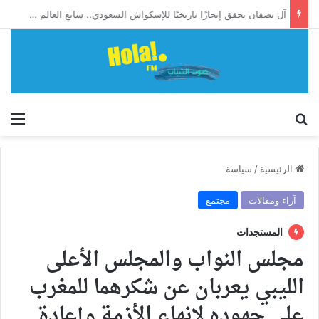
آل نصفان يحقق إنجازًا تاريخيًا للإسكواش السعودي.. سابع العالم وأول آسيوي يبلغ ربع نهائي بطولة العالم للشباب
إبحث
الق
الرئيسية
/
سياسة
آراء ومقالات
مجتمع
المستجدات
مجلس النواب والمجلس الأعلى
الليبي يعربان عن شكرهما للمغرب
على جهوده لإنهاء الأزمة وإعادة