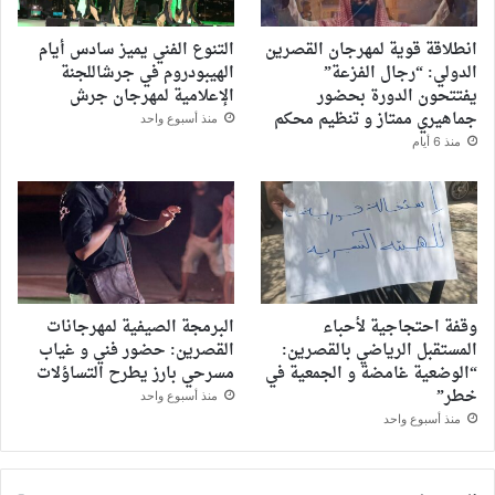
انطلاقة قوية لمهرجان القصرين
التنوع الفني يميز سادس أيام
الدولي: “رجال الفزعة”
الهيبودروم في جرشاللجنة
يفتتحون الدورة بحضور
الإعلامية لمهرجان جرش
جماهيري ممتاز و تنظيم محكم
منذ أسبوع واحد
منذ 6 أيام
وقفة احتجاجية لأحباء
البرمجة الصيفية لمهرجانات
المستقبل الرياضي بالقصرين:
القصرين: حضور فني و غياب
“الوضعية غامضة و الجمعية في
مسرحي بارز يطرح التساؤلات
خطر”
منذ أسبوع واحد
منذ أسبوع واحد