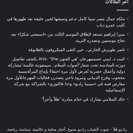
آخر المقالات
ملكة جمال مصر سما كامل تدعم وصيفتها لجين خليفة بعد ظهورها في
كليب عمرو دياب
سيرا إبراهيم تستعد لإطلاق الموسم الثالث من «اسمعني شكرًا» بعد
نجاح موسمين وتصدره التريند
ناصر طويرش الحارثي.. حين التقى الميكروفون بالطابوقة
كتبت د. ايمي حسينمهرجان “هي الفنون Arts- “She يكشف تفاصيل
دورته السادسة تحت شعار”أصوات السلام.. سيمفونية عالمية”مشاركة
دولية وأعمال حصرية تُعرض لأول مرة احتفاءً بإبداع المرأةنسمة
محجوب وفرح الديباني ومروة ناجي يتصدرن فعاليات المهرجانلأول مرة
معارض فنية في «سينما راديو» و«ذا فاكتوري» بالشراكة مع شركة
الإسماعيلية
خالد السلامي يشارك في ختام مبادرة “ظلاً وأجراً”
راديو هُلاَ‎ - صوت الشباب راديو متنوع ،أخبار محلية و عالمية، سياسة، رياضة،