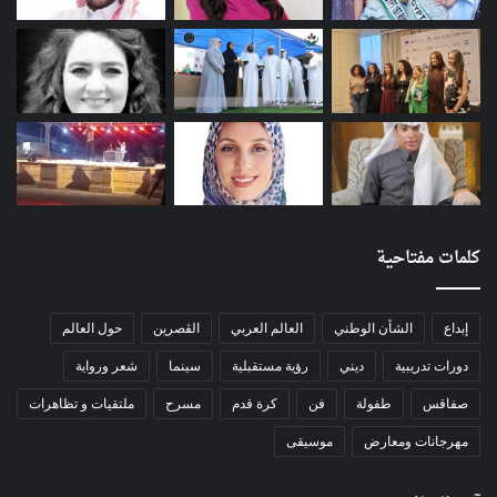
كلمات مفتاحية
إبداع
الشأن الوطني
العالم العربي
الڨصرين
حول العالم
دورات تدريبية
ديني
رؤية مستقبلية
سينما
شعر ورواية
صفاقس
طفولة
فن
كرة قدم
مسرح
ملتقيات و تظاهرات
مهرجانات ومعارض
موسيقى