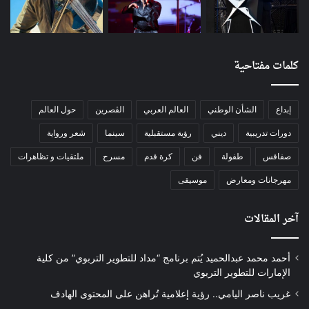
كلمات مفتاحية
إبداع
الشأن الوطني
العالم العربي
الڨصرين
حول العالم
دورات تدريبية
ديني
رؤية مستقبلية
سينما
شعر ورواية
صفاقس
طفولة
فن
كرة قدم
مسرح
ملتقيات و تظاهرات
مهرجانات ومعارض
موسيقى
آخر المقالات
أحمد محمد عبدالحميد يُتم برنامج “مداد للتطوير التربوي” من كلية
الإمارات للتطوير التربوي
غريب ناصر اليامي.. رؤية إعلامية تُراهن على المحتوى الهادف