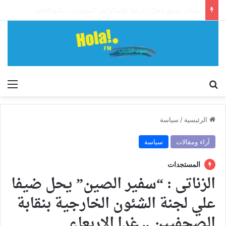
آل نصفان يحقق إنجازًا تاريخيًا للإسكواش السعودي.. سابع العالم وأول آسيوي يبلغ ربع نهائي بطولة العالم للشباب
إبحث
الق
الرئيسية
/
سياسة
آراء ومقالات
سياسة
المستجدات
الزناتى : “سفير الصين” يحل ضيفا
علي لجنة الشئون الخارجية بنقابة
الصحفيين .. غدا الاربعاء