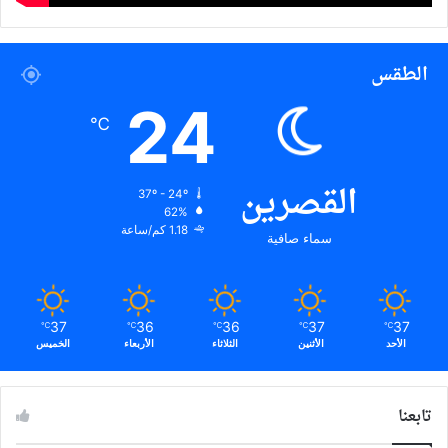
الطقس
24
℃
القصرين
37º - 24º
62%
1.18 كم/ساعة
سماء صافية
37
36
36
37
37
℃
℃
℃
℃
℃
الأحد
الأثنين
الثلاثاء
الأربعاء
الخميس
تابعنا