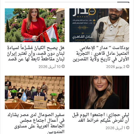
بودكاست ” مدار ” للإعلامي
هل يصبح الكيانُ مُشَـرِّعاً لسيادةِ
المتميز عادل قاهري : التجربة
لبنان دون قصد، وأن تعتبر إيرانُ
الأولى في تاريخ ولاية القصرين
لبنانَ مقاطعةً تابعةً لها عن قصد
2 يونيو 2026
10 أبريل 2026
ليلى حجازي: اجتمعوا اليوم قبل
سفير الصومال لدى مصر يشارك
أن تُفرض عليكم خرائط الغد
في أعمال اجتماع مجلس
الجامعة العربية على مستوى
1 أبريل 2026
المندوبين