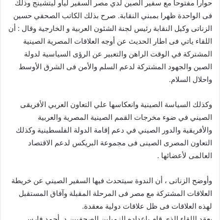
حوارا مفتوحا مع سفير الصين لدي مصر السفير لياو ليتشينج وذلك
فى الواحدة ظهرا بمبني النقابة. صرح بذلك الكاتب الصحفي حسين
الزناتى وكيل النقابة رئيس لجنة الشئون العربية و الخارجية وقال : أن
اللقاء ياتي فى اطار الحديث عن أوجه العلاقات المصرية الصينية
المشتركة في الوقت الراهن والتعبير عن الرؤى السياسية لدولة
الصين والجهود المشتركة لدعم السلم والأمن فى الشرق الأوسط
واحلال السلام.
وكذلك السياسة الصينية وانعكاسها علي التعاون العربي الأفريقى
الصيني في ضوء مخرجات القمم الصينية المصرية والعربية
والأفريقية والدور الصيني في دعم إقامة الدولة الفلسطينية وكذلك
التعاون المصرى الصينى فى مجموعة البريكس لدعم الاقتصاد
العالمى لأعضائها .
وأوضح الزناتى ، أن الندوة سيتحدث فيها السفير الصيني عن خريطة
العلاقات المشتركة مع مصر فى المرحلة المقبلة وآفاق المستقبل
لهذه العلاقات فى ظل علاقات دولية معقدة.
يعقد اللقاء الذي قام بإعداده الزميلين الصحفيين د. أحمد فارس