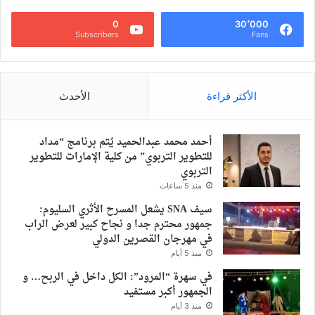
0
30٬000
Subscribers
Fans
الأكثر قراءة
الأحدث
أحمد محمد عبدالحميد يُتم برنامج “مداد
للتطوير التربوي” من كلية الإمارات للتطوير
التربوي
منذ 5 ساعات
سيف SNA يشعل المسرح الأثري السليوم:
جمهور محترم جدا و نجاح كبير لعرض الراب
في مهرجان القصرين الدولي
منذ 5 أيام
في سهرة “المرود”: الكل داخل في الربح… و
الجمهور أكبر مستفيد
منذ 3 أيام