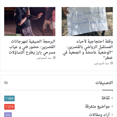
وقفة احتجاجية لأحباء
البرمجة الصيفية لمهرجانات
المستقبل الرياضي بالقصرين:
القصرين: حضور فني و غياب
“الوضعية غامضة و الجمعية في
مسرحي بارز يطرح التساؤلات
خطر”
منذ أسبوعين
منذ أسبوعين
التصنيفات
ثقافة
1٬499
مواضيع متفرقة
1٬279
آراء ومقالات
910