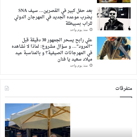
بعد حفل كبير في القصرين… سيف SNA
يضرب موعده الجديد في المهرجان الدولي
للراب بسبيطلة
منذ يوم واحد
علي رابح يسحر الجمهور 30 دقيقة قبل
“المرود”… و سؤال مشروع: لماذا لا نشاهده
في المهرجانات الصيفية؟ و بالمناسبة عيد
ميلاد سعيد يا فنان
منذ يوم واحد
متفرقات
المهندس
اقام
محمود
مرا
عثمان
مؤت
يدلي
“يو
بصوته
بحب