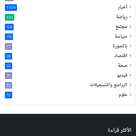
أخبار
1٬079
رياضة
233
مجتمع
124
سياسة
118
بالصورة
77
اقتصاد
38
صحة
32
فيديو
31
البرامج والتسجيلات
22
علوم
12
الأكثر قراءة