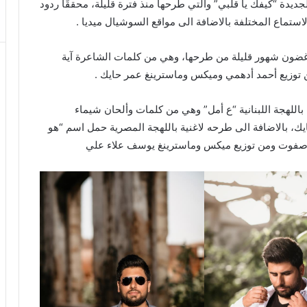
ديدة “كيفك يا قلبي” والتي طرحها منذ فترة قليلة، محققًا ردود
ستماع المختلفة بالاضافة الى مواقع السوشيال ميديا .
ضون شهور قليلة من طرحها، وهي من كلمات الشاعرة آية
 توزيع أحمد أدهمي وميكس وماسترينغ عمر حايك .
باللهجة اللبنانية “ع أمل” وهي من كلمات وألحان شيماء
، بالاضافة الى طرحه لاغنية باللهجة المصرية حمل اسم “هو
د صفوت ومن توزيع ميكس وماسترينغ يوسف علاء علي