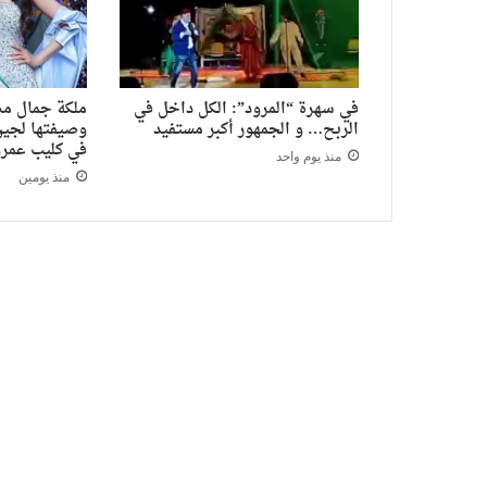
في سهرة “المرود”: الكل داخل في
ملكة جمال مص
الربح… و الجمهور أكبر مستفيد
وصيفتها لجين
في كليب عمرو
منذ يوم واحد
منذ يومين