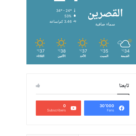
القصرين
34º - 24º
53%
3.46 كم/ساعة
سماء صافية
37
38
37
35
34
℃
℃
℃
℃
℃
الجمعة
السبت
الأحد
الأثنين
الثلاثاء
تابعنا
0
30٬000
Subscribers
Fans