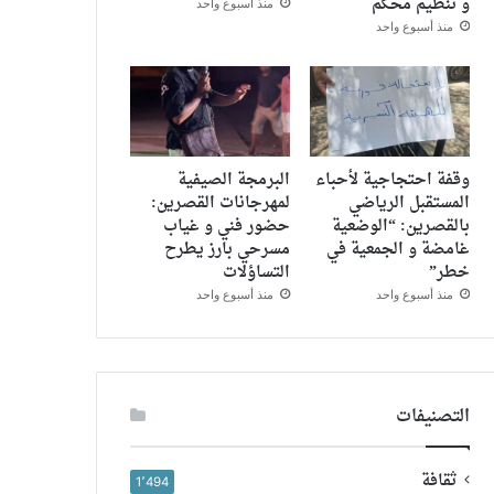
و تنظيم محكم
مصلحة
منذ أسبوع واحد
الإذاعة
منذ أسبوع واحد
وقفة احتجاجية لأحباء
البرمجة الصيفية
المستقبل الرياضي
لمهرجانات القصرين:
بالقصرين: “الوضعية
حضور فني و غياب
غامضة و الجمعية في
مسرحي بارز يطرح
خطر”
التساؤلات
منذ أسبوع واحد
منذ أسبوع واحد
التصنيفات
ثقافة
1٬494