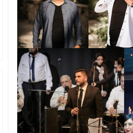
رمضان
المقبل
عماد
صفوت
يقف
أمام