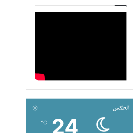
الطقس
24
℃