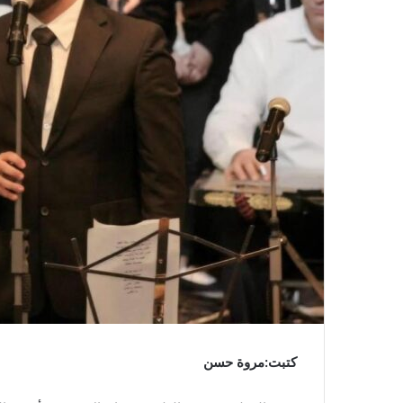
كتبت:مروة حسن