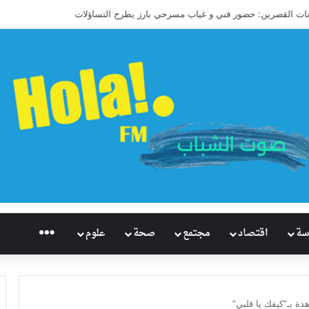
اريخيًا للإسكواش السعودي.. سابع العالم وأول آسيوي يبلغ ربع نهائي بطولة العالم ل
راديو هُلاَ‎
سة
اقتصاد
مجتمع
صحة
علوم
 بـ”كيفك يا قلبي”