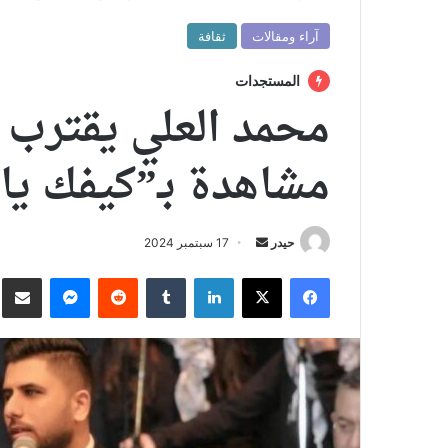
آراء ومقالات
ثقافة
المستجدات
محمد العلي يقترب
مشاهدة بـ”كيفك يا 
أرسل
حيدر
17 سبتمبر 2024
بريدا
فيسبوك
X
لينكدإن
ماسنجر
نش
إلكترونيا