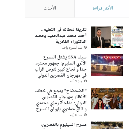
الأكثر قراءة
الأحدث
تكريمًا لعطائه في التعليم..
أحمد محمد عبدالحميد يحصد
الدكتوراه الفخرية
منذ أسبوع واحد
سيف SNA يشعل المسرح
الأثري السليوم: جمهور محترم
جدا و نجاح كبير لعرض الراب
في مهرجان القصرين الدولي
منذ 3 أيام
“الضحضاح” ينجح في خطف
الأنظار بمهرجان القصرين
الدولي: مفاجأة رمزي محمدي
و تألق حملاوي يلهبان المسرح
منذ 6 أيام
مسرح السيليوم بالقصرين: