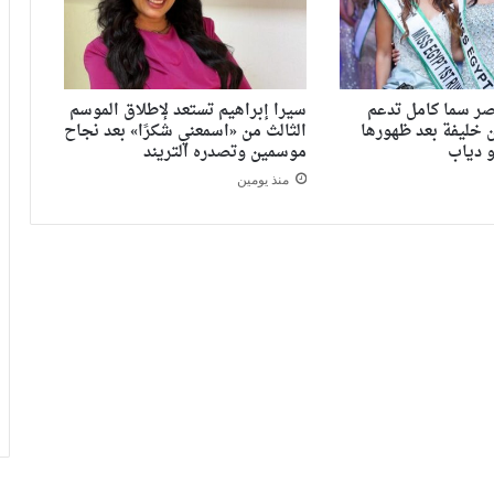
ر سما كامل تدعم
سيرا إبراهيم تستعد لإطلاق الموسم
 خليفة بعد ظهورها
الثالث من «اسمعني شكرًا» بعد نجاح
 دياب
موسمين وتصدره التريند
منذ يومين