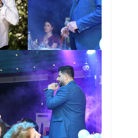
Honoring
Amir
Shaheen
at
the
56th