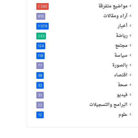
مواضيع متفرقة
1٬265
آراء ومقالات
910
أخبار
1٬079
رياضة
233
مجتمع
124
سياسة
118
بالصورة
77
اقتصاد
38
صحة
32
فيديو
31
البرامج والتسجيلات
22
علوم
12