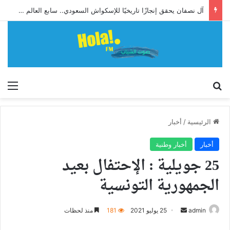
آل نصفان يحقق إنجازًا تاريخيًا للإسكواش السعودي.. سابع العالم وأول آسيوي يبلغ ربع نهائي بطولة العالم للشباب
إبحث
الق
الرئيسية
/
أخبار
أخبار
أخبار وطنية
25 جويلية : الإحتفال بعيد
الجمهورية التونسية
أرسل
admin
25 يوليو 2021
181
منذ لحظات
بريدا