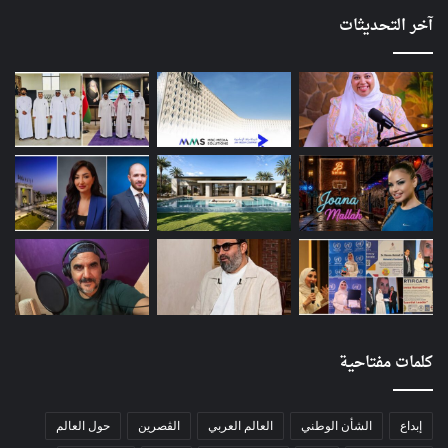
آخر التحديثات
كلمات مفتاحية
إبداع
الشأن الوطني
العالم العربي
الڨصرين
حول العالم