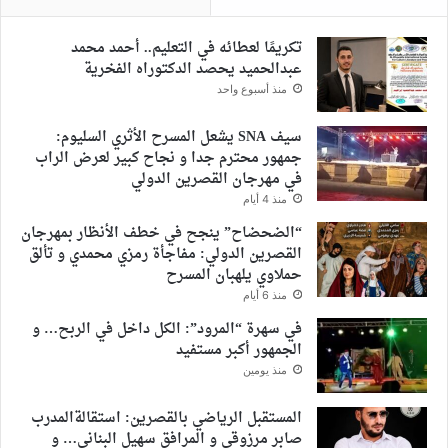
تكريمًا لعطائه في التعليم.. أحمد محمد
عبدالحميد يحصد الدكتوراه الفخرية
منذ أسبوع واحد
سيف SNA يشعل المسرح الأثري السليوم:
جمهور محترم جدا و نجاح كبير لعرض الراب
في مهرجان القصرين الدولي
منذ 4 أيام
“الضحضاح” ينجح في خطف الأنظار بمهرجان
القصرين الدولي: مفاجأة رمزي محمدي و تألق
حملاوي يلهبان المسرح
منذ 6 أيام
في سهرة “المرود”: الكل داخل في الربح… و
الجمهور أكبر مستفيد
منذ يومين
المستقبل الرياضي بالقصرين: استقالةالمدرب
صابر مرزوقي و المرافق سهيل البناني… و