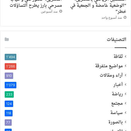
“الوضعية غامضة و الجمعية في
مسرحي بارز يطرح التساؤلات
خطر”
منذ أسبوعين
منذ أسبوع واحد
التصنيفات
ثقافة
1٬494
مواضيع متفرقة
1٬266
آراء ومقالات
910
أخبار
1٬079
رياضة
233
مجتمع
124
سياسة
118
بالصورة
77