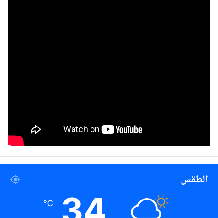
الطقس
34
℃