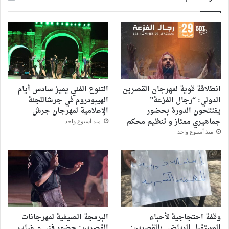
انطلاقة قوية لمهرجان القصرين
التنوع الفني يميز سادس أيام
الدولي: “رجال الفزعة”
الهيبودروم في جرشاللجنة
يفتتحون الدورة بحضور
الإعلامية لمهرجان جرش
جماهيري ممتاز و تنظيم محكم
منذ أسبوع واحد
منذ أسبوع واحد
وقفة احتجاجية لأحباء
البرمجة الصيفية لمهرجانات
المستقبل الرياضي بالقصرين:
القصرين: حضور فني و غياب