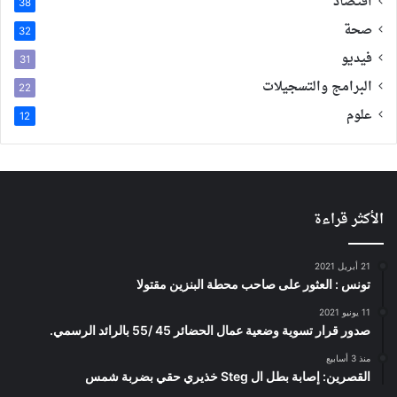
اقتصاد
38
صحة
32
فيديو
31
البرامج والتسجيلات
22
علوم
12
الأكثر قراءة
21 أبريل 2021
تونس : العثور على صاحب محطة البنزين مقتولا
11 يونيو 2021
صدور قرار تسوية وضعية عمال الحضائر 45 /55 بالرائد الرسمي.
منذ 3 أسابيع
القصرين: إصابة بطل ال Steg خذيري حقي بضربة شمس