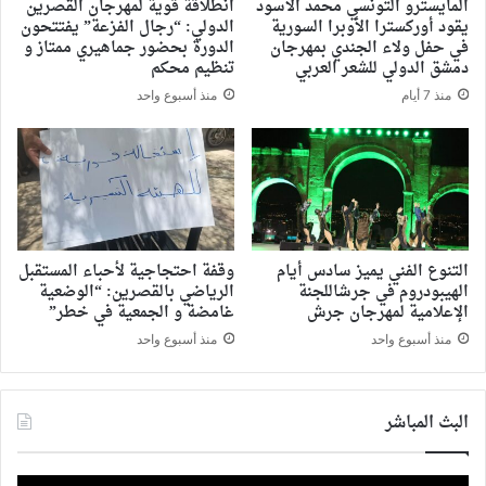
المايسترو التونسي محمد الأسود
انطلاقة قوية لمهرجان القصرين
يقود أوركسترا الأوبرا السورية
الدولي: “رجال الفزعة” يفتتحون
في حفل ولاء الجندي بمهرجان
الدورة بحضور جماهيري ممتاز و
دمشق الدولي للشعر العربي
تنظيم محكم
منذ 7 أيام
منذ أسبوع واحد
التنوع الفني يميز سادس أيام
وقفة احتجاجية لأحباء المستقبل
الهيبودروم في جرشاللجنة
الرياضي بالقصرين: “الوضعية
الإعلامية لمهرجان جرش
غامضة و الجمعية في خطر”
منذ أسبوع واحد
منذ أسبوع واحد
البث المباشر