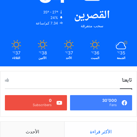
القصرين
35º - 27º
24%
7.34 كم/ساعة
سحب متفرقة
37
38
37
36
35
℃
℃
℃
℃
℃
الجمعة
السبت
الأحد
الأثنين
الثلاثاء
تابعنا
0
30٬000
Subscribers
Fans
الأكثر قراءة
الأحدث