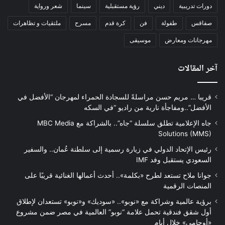
دورات تدريبية
ديني
رؤية مستقبلية
سينما
شعر ورواية
صفاقس
طفولة
فن
كرة قدم
مسرح
ملتقيات و تظاهرات
مهرجانات ومعارض
موسيقى
آخر المقالات
قريبا … مريم حسن مراسلةً للسجادة الحمراء لمهرجان “الأفضل في
الأفضل”..ومفاجأة نارية من راديو “في السكه
جاه الإعلامية تطلق سلسلة “جاه”.. بالشراكة مع MBC Media
Solutions (MMS)
رئيس الإتحاد الدولي في زيارة رسمية إلى سلطنة عُمان.. والسفير
السعودي يستقبل وفد IMF
جوانا ملاح تستعد لطرح «بكلمة».. أحدث أعمالها الغنائية قريبًا على
المنصات الرقمية
برؤية عالمية وشراكة مع «نوبو».. «سوديك» و«نوبو» تستعدان لإطلاق
أول شقق فندقية تحمل علامة “نوبو” العالمية في مصر ضمن مشروع
«أوجامي» خلال أيام