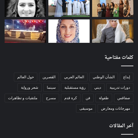
كلمات مفتاحية
إبداع
الشأن الوطني
العالم العربي
الڨصرين
حول العالم
دورات تدريبية
ديني
رؤية مستقبلية
سينما
شعر ورواية
صفاقس
طفولة
فن
كرة قدم
مسرح
ملتقيات و تظاهرات
مهرجانات ومعارض
موسيقى
آخر المقالات