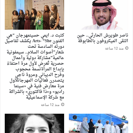
ناصر طويرش الحارثي.. حين
كتبت د. ايمي حسينمهرجان “هي
التقى الميكروفون بالطابوقة
الفنون Arts- “She يكشف تفاصيل
دورته السادسة تحت
منذ 12 ساعة
شعار”أصوات السلام.. سيمفونية
عالمية”مشاركة دولية وأعمال
حصرية تُعرض لأول مرة احتفاءً
بإبداع المرأةنسمة محجوب
وفرح الديباني ومروة ناجي
يتصدرن فعاليات المهرجانلأول
مرة معارض فنية في «سينما
راديو» و«ذا فاكتوري» بالشراكة
مع شركة الإسماعيلية
منذ 12 ساعة