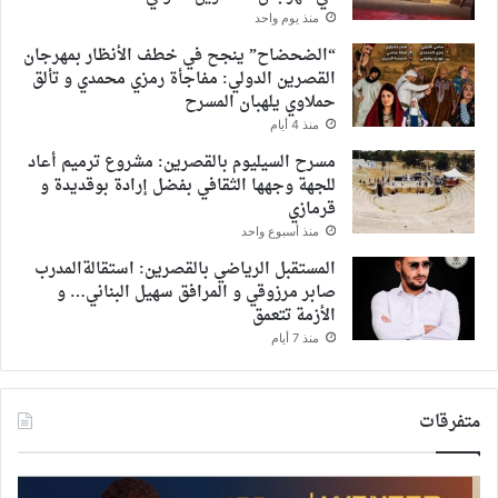
منذ يوم واحد
“الضحضاح” ينجح في خطف الأنظار بمهرجان
القصرين الدولي: مفاجأة رمزي محمدي و تألق
حملاوي يلهبان المسرح
منذ 4 أيام
مسرح السيليوم بالقصرين: مشروع ترميم أعاد
للجهة وجهها الثقافي بفضل إرادة بوقديدة و
قرمازي
منذ أسبوع واحد
المستقبل الرياضي بالقصرين: استقالةالمدرب
صابر مرزوقي و المرافق سهيل البناني… و
الأزمة تتعمق
منذ 7 أيام
متفرقات
5
غدا