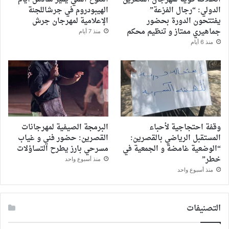
الدولي: “رجال الفزعة”
الهيبودروم في جرشاللجنة
يفتتحون الدورة بحضور
الإعلامية لمهرجان جرش
جماهيري ممتاز و تنظيم محكم
منذ 7 أيام
منذ 6 أيام
وقفة احتجاجية لأحباء
البرمجة الصيفية لمهرجانات
المستقبل الرياضي بالقصرين:
القصرين: حضور فني و غياب
“الوضعية غامضة و الجمعية في
مسرحي بارز يطرح التساؤلات
خطر”
منذ أسبوع واحد
منذ أسبوع واحد
التصنيفات