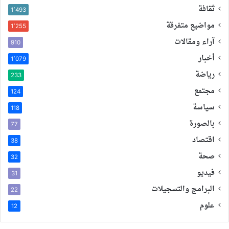
ثقافة
1٬493
مواضيع متفرقة
1٬255
آراء ومقالات
910
أخبار
1٬079
رياضة
233
مجتمع
124
سياسة
118
بالصورة
77
اقتصاد
38
صحة
32
فيديو
31
البرامج والتسجيلات
22
علوم
12