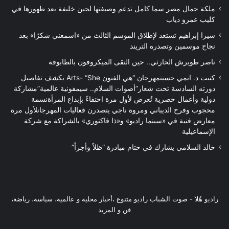
ملكة جمال مصر سما كامل تدعم وصيفتها لجين خليفة بعد ظهورها في
كليب عمرو دياب
سيرا إبراهيم تستعد لإطلاق الموسم الثالث من «اسمعني شكرًا» بعد
نجاح موسمين وتصدره التريند
ناصر طويرش الحارثي.. حين التقى الميكروفون بالطابوقة
كتبت د. ايمي حسينمهرجان “هي الفنون Arts- “She يكشف تفاصيل
دورته السادسة تحت شعار”أصوات السلام.. سيمفونية عالمية”مشاركة
دولية وأعمال حصرية تُعرض لأول مرة احتفاءً بإبداع المرأةنسمة
محجوب وفرح الديباني ومروة ناجي يتصدرن فعاليات المهرجانلأول مرة
معارض فنية في «سينما راديو» و«ذا فاكتوري» بالشراكة مع شركة
الإسماعيلية
خالد السلامي يشارك في ختام مبادرة “ظلاً وأجراً”
راديو هُلاَ‎ - صوت الشباب راديو متنوع ،أخبار محلية و عالمية، سياسة، رياضة،
فن و المزيد