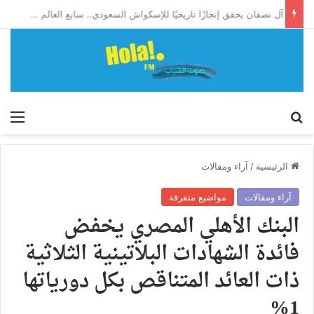
آل نصفان يحقق إنجازًا تاريخيًا للإسكواش السعودي.. سابع العالم وأول آسيوي يبلغ ربع نهائي بطولة العالم للشباب
إبحث
الق
الرئيسية
/
آراء ومقالات
آراء ومقالات
مواضيع متفرقة
البنك الأهلي المصري يخفض
فائدة الشهادات البلاتينية الثلاثية
ذات العائد المتناقص بكل دورياتها
1%