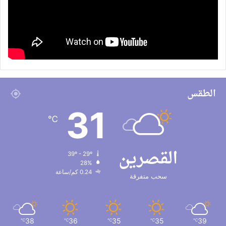
الطقس
31
℃
القصرين
39º - 29º
28%
0.24 كم/ساعة
سحب متفرقة
38
36
35
35
39
℃
℃
℃
℃
℃