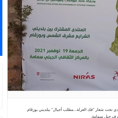
لتعاون البلدي تحت شعار “فك العزلة…مطلب أجيال” ببلديتي بوزڨام
حرف جبل سمامة.