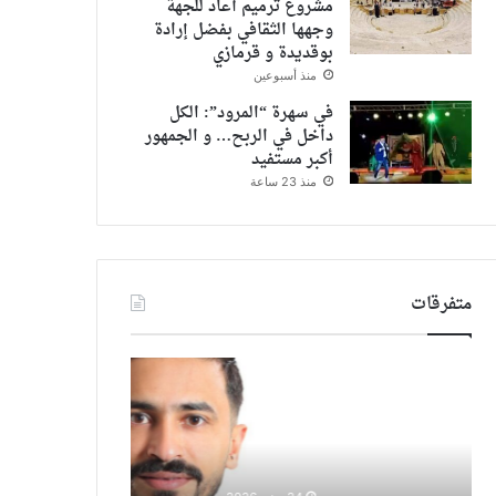
مشروع ترميم أعاد للجهة
وجهها الثقافي بفضل إرادة
بوقديدة و قرمازي
منذ أسبوعين
في سهرة “المرود”: الكل
داخل في الربح… و الجمهور
أكبر مستفيد
منذ 23 ساعة
متفرقات
تعيين
كتبت
مؤيد
د.
الغنانيم
ايمي
مديرًا
حسين
لمكتب
…
الرئيس
جائزة