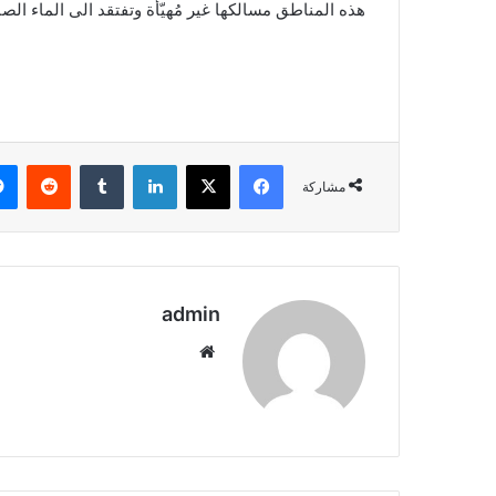
هذه المناطق مسالكها غير مُهيّأة وتفتقد الى الماء الص
فيسبوك
X
لينكدإن
مشاركة
admin
موقع
قصي
الويب
حاتم
يفاجئ
الجمهور
بجديده
من