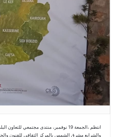
انتظم ،الجمعة 19 نوفمبر، منتدى مجتمعي ل
والشرايع مشرق الشمس بالمركز الثقافي للفنون وال