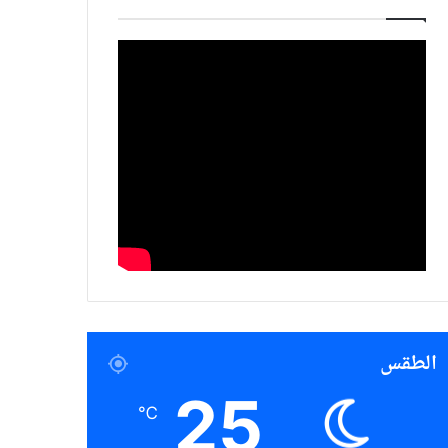
الطقس
25
℃