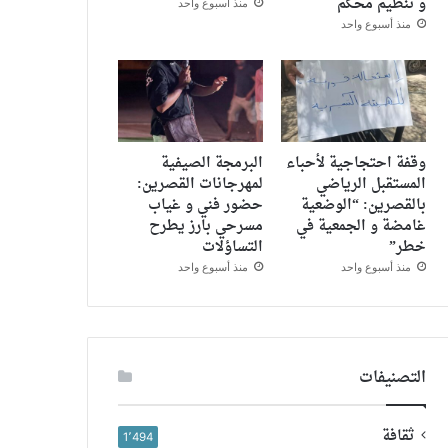
و تنظيم محكم
منذ أسبوع واحد
منذ أسبوع واحد
وقفة احتجاجية لأحباء
البرمجة الصيفية
المستقبل الرياضي
لمهرجانات القصرين:
بالقصرين: “الوضعية
حضور فني و غياب
غامضة و الجمعية في
مسرحي بارز يطرح
خطر”
التساؤلات
منذ أسبوع واحد
منذ أسبوع واحد
التصنيفات
ثقافة
1٬494