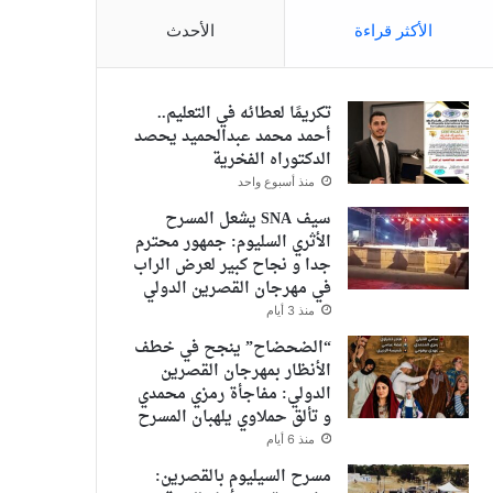
الأكثر قراءة
الأحدث
تكريمًا لعطائه في التعليم..
أحمد محمد عبدالحميد يحصد
الدكتوراه الفخرية
منذ أسبوع واحد
سيف SNA يشعل المسرح
الأثري السليوم: جمهور محترم
جدا و نجاح كبير لعرض الراب
في مهرجان القصرين الدولي
منذ 3 أيام
“الضحضاح” ينجح في خطف
الأنظار بمهرجان القصرين
الدولي: مفاجأة رمزي محمدي
و تألق حملاوي يلهبان المسرح
منذ 6 أيام
مسرح السيليوم بالقصرين: