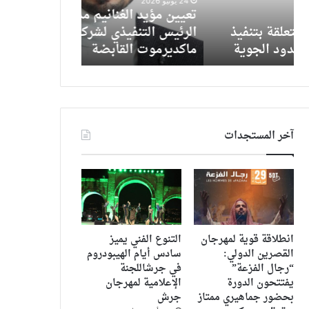
24 يونيو 2026
8 ديسمبر 2023
التنفيذي
جديدة
تعيين مؤيد الغنانيم مديرًا لمكتب
كتبت د. ايمي
لشركة
لكوثر
الرئيس التنفيذي لشركة دوغلاس
لكوثر بن هنية
دوغلاس
بن
ماكديرموت القابضة
لتونس الخضراء
ماكديرموت
هنية
القابضة
وهند
صبري
وتهنئه
لتونس
الخضراء
آخر المستجدات
.
انطلاقة قوية لمهرجان
التنوع الفني يميز
القصرين الدولي:
سادس أيام الهيبودروم
“رجال الفزعة”
في جرشاللجنة
يفتتحون الدورة
الإعلامية لمهرجان
بحضور جماهيري ممتاز
جرش