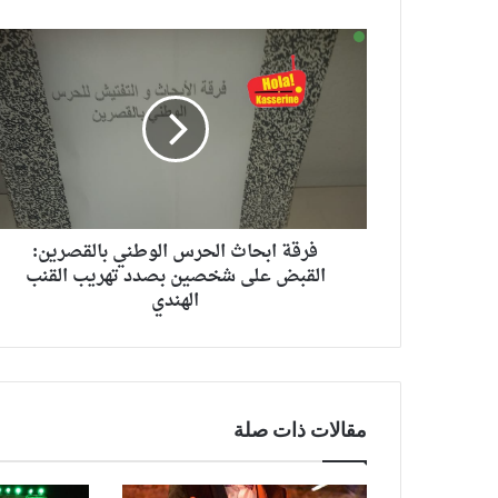
15 فبراير 2024
اللون
قصي حاتم يفاجئ 
الريفي
من اللون الريفي ا
العراقي
ورد
بأغنية
“چنك
ورد
فرقة ابحاث الحرس الوطني بالقصرين:
القبض على شخصين بصدد تهريب القنب
الهندي
مقالات ذات صلة