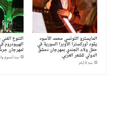
المايسترو التونسي محمد الأسود
التنوع الفني 
يقود أوركسترا الأوبرا السورية في
الهيبودروم في
حفل ولاء الجندي بمهرجان دمشق
لمهرجان جر
الدولي للشعر العربي
منذ أسبوع واح
منذ 6 أيام