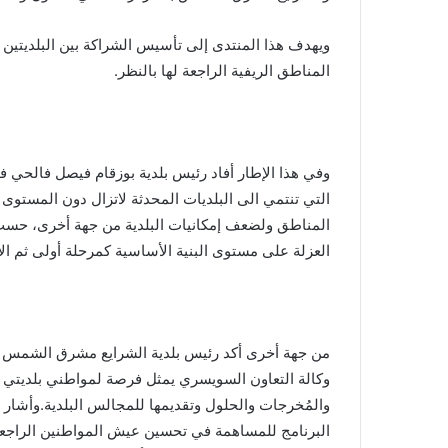
ويهدف هذا المنتدى إلى تأسيس الشراكة بين البلديتين م
المناطق الريفية الراجعة لها بالنظر.
وفي هذا الإطار أفاد رئيس بلدية بوزقام فيصل فالحي ف
التي تنتمي الى البلديات المحدثة لاتزال دون المستو
المناطق ولضعف إمكانيات البلدية من جهة أخرى، حسب تع
العزلة على مستوى البنية الأساسية كمرحلة أولى ثم الإ
من جهة أخرى أكد رئيس بلدية الشرايع مشرق الشمس الن
وكالة التعاون السويسري يمثل فرصة لمواطني بلديتي 
والمُخرجات والحلول وتقديمها للمجالس البلدية.وأشار ا
البرنامج للمساهمة في تحسين عيش المواطنين الراجع