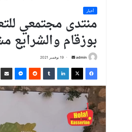
أخبار
منتدى مجتمعي للتع
بوزقام والشرايع 
أرسل
admin
19 نوفمبر 2021
بريدا
فيسبوك
X
لينكدإن
ماسنجر
نش
إلكترونيا