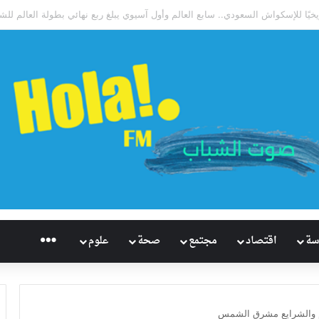
اريخيًا للإسكواش السعودي.. سابع العالم وأول آسيوي يبلغ ربع نهائي بطولة العالم ل
راديو هُلاَ‎
سة
اقتصاد
مجتمع
صحة
علوم
ام والشرايع مشرق الشمس