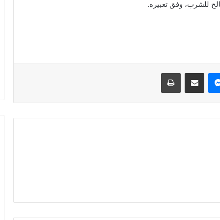
الح للشرب، وفق تعبيره.
ماسنجر
نشر بالبريد الالكتروني
طباعة
الجزائر
:
الترتيبات
المتعلقة
بتنفيذ
قرار