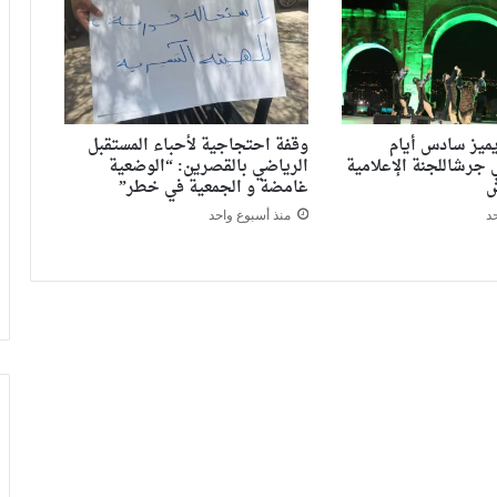
يميز سادس أيام
وقفة احتجاجية لأحباء المستقبل
 جرشاللجنة الإعلامية
الرياضي بالقصرين: “الوضعية
ش
غامضة و الجمعية في خطر”
د
منذ أسبوع واحد