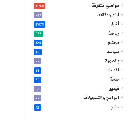
مواضيع متفرقة
1٬268
آراء ومقالات
910
أخبار
1٬079
رياضة
233
مجتمع
124
سياسة
118
بالصورة
77
اقتصاد
38
صحة
32
فيديو
31
البرامج والتسجيلات
22
علوم
12