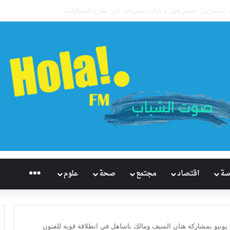
اريخيًا للإسكواش السعودي.. سابع العالم وأول آسيوي يبلغ ربع نهائي بطولة العالم ل
راديو هُلاَ‎
سة
اقتصاد
مجتمع
صحة
علوم
عودة PFL MENA إلى جدة 19 يونيو بمشاركة هتان السيف ومالك باساهل في انطلاقة قوية للفنون