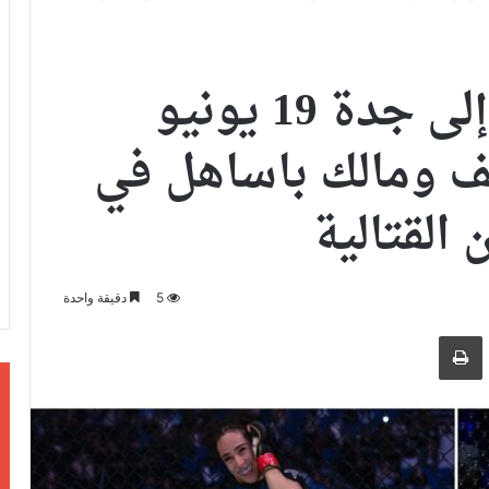
عودة PFL MENA إلى جدة 19 يونيو
ف ومالك باساهل في
 القتالية
5
دقيقة واحدة
ر بالبريد الالكتروني
طباعة