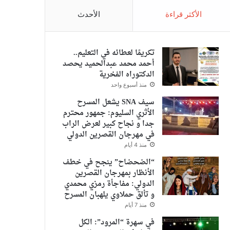
الأكثر قراءة
الأحدث
تكريمًا لعطائه في التعليم..
أحمد محمد عبدالحميد يحصد
الدكتوراه الفخرية
منذ أسبوع واحد
سيف SNA يشعل المسرح
الأثري السليوم: جمهور محترم
جدا و نجاح كبير لعرض الراب
في مهرجان القصرين الدولي
منذ 4 أيام
“الضحضاح” ينجح في خطف
الأنظار بمهرجان القصرين
الدولي: مفاجأة رمزي محمدي
و تألق حملاوي يلهبان المسرح
منذ 7 أيام
في سهرة “المرود”: الكل