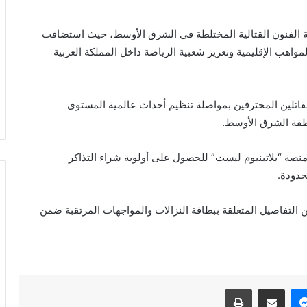
اضة الفنون القتالية المختلطة في الشرق الأوسط، حيث استضافت
ساهمت في إبراز المواهب الإقليمية وتعزيز شعبية الرياضة داخل المملكة العربية
مقاتلين المحترفين بمواصلة تنظيم أحداث عالمية المستوى
نطقة الشرق الأوسط.
نصة “بلاتينيوم ليست” للحصول على أولوية شراء التذاكر
من التفاصيل المتعلقة ببطاقة النزالات والمواجهات المرتقبة ضمن
ملتقى
التميز
والإبداع
يكرم
عماد
ماسنجر
نشر بالبريد الالكتروني
طباعة
صفوت