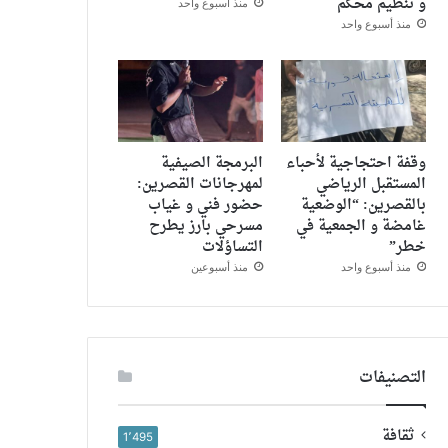
و تنظيم محكم
منذ أسبوع واحد
منذ أسبوع واحد
وقفة احتجاجية لأحباء
البرمجة الصيفية
المستقبل الرياضي
لمهرجانات القصرين:
بالقصرين: “الوضعية
حضور فني و غياب
غامضة و الجمعية في
مسرحي بارز يطرح
خطر”
التساؤلات
منذ أسبوع واحد
منذ أسبوعين
التصنيفات
ثقافة
1٬495