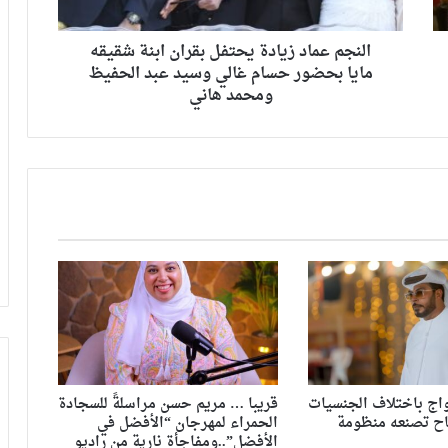
النجم عماد زيادة يحتفل بقران ابنة شقيقه
مايا بحضور حسام غالي وسيد عبد الحفيظ
ومحمد هاني
اج باختلاف الجنسيات
قريبا … مريم حسن مراسلةً للسجادة
اح تصنعه منظومة
الحمراء لمهرجان “الأفضل في
الأفضل”..ومفاجأة نارية من راديو