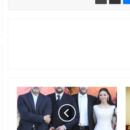
21 أغسطس 2024
عن
 يسلط الضوء علي
ملتقى التميز والإبداع يكرم عماد
دوره
وجيا المتقدمة علي
صفوت عن دوره في صيد العقارب 7
في
سبتمبر المقبل
صيد
العقارب
7
سبتمبر
المقبل