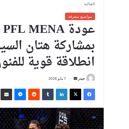
القتالية
مواضيع متفرقة
بمشاركة هتان السي
انطلاقة قوية للفنون
أرسل
حيدر
7 مايو 2026
بريدا
فيسبوك
X
لينكدإن
ماسنجر
نش
إلكترونيا