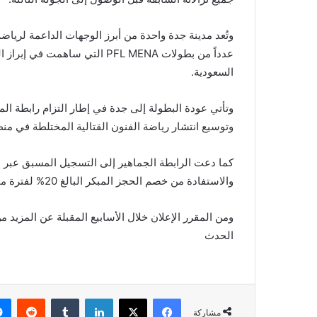
وتُعد مدينة جدة واحدة من أبرز الوجهات الداعمة لري
عدداً من بطولات PFL MENA التي 
السعودية.
وتأتي عودة البطولة إلى جدة في إطار التزام رابطة ال
وتوسيع انتشار رياضة الفنون القتالية المختلطة في م
كما دعت الرابطة الجماهير إلى التسجيل المسبق عبر م
والاستفادة من خصم الحجز المبكر البالغ 20% لفترة محدودة.
ومن المقرر الإعلان خلال الأسابيع المقبلة عن المزيد 
الحدث
”
خالد
السلامي
”
يسلط
فيسبوك
X
لينكدإن
الضوء
مشاركة