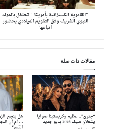
"القادرية الكسنزانية بأمريكا " تحتفل بالمولد
النبوي الشريف وفق التقويم الميلادي بحضور
اتباعها
مقالات ذات صلة
“جنون”.. عظيم وكريستينا صوايا
هل ينجح الزو
يشعلان صيف 2026 بديو جديد
… أم أن النج
القيم؟
منذ ساعتين