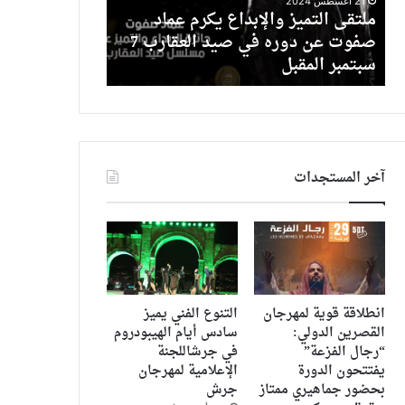
24 ديسمبر 2024
4 يونيو 2026
برابغ
طارق
جامعة الملك عبد العزيز كلية الأعمال
بعد هجومه علي
تختتم
نجارة
برابغ تختتم بطولة كرة القدم ” نجوم
طارق نجارة ي
بطولة
يرد
المستقبل”
بالنقابة ضد ل
كرة
بشكوى
القدم
رسمية
”
بالنقابة
نجوم
ضد
المستقبل”
ليجي
سي
آخر المستجدات
انطلاقة قوية لمهرجان
التنوع الفني يميز
القصرين الدولي:
سادس أيام الهيبودروم
“رجال الفزعة”
في جرشاللجنة
يفتتحون الدورة
الإعلامية لمهرجان
بحضور جماهيري ممتاز
جرش