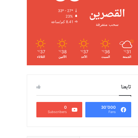
القصرين
33º - 27º
23%
8.41 كم/ساعة
سحب متفرقة
37
38
37
36
31
℃
℃
℃
℃
℃
الجمعة
السبت
الأحد
الأثنين
الثلاثاء
تابعنا
0
30٬000
Subscribers
Fans