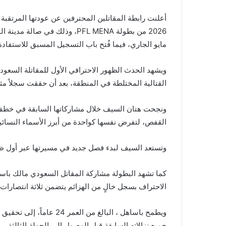
مايو الجاري، فيما فُتح باب التسجيل المسبق للاستفاد
ويشهد الحدث الظهور الاحترافي الأول للمقاتلة السعو
القتالية المختلطة في المنطقة، بعد أن حققت سجلاً مثالياً في مسيرتها لل
ونجحت هتان السيف خلال مشاركاتها السابقة في خطف ال
القفص، لتفرض نفسها كواحدة من أبرز الأسماء النسائ
وتستعد السيف لبدء فصل جديد في مسيرتها عبر أول ظهور اح
كما تشهد البطولة مشاركة المقاتل السعودي مالك باساه
الاحتراف بسجل خالٍ من الهزائم يتضمن ثلاثة انتصارات م
ويطمح باساهل ، البالغ من 
جميع نزالاته السابقة قبل الوصول إلى الجولة الثالثة.