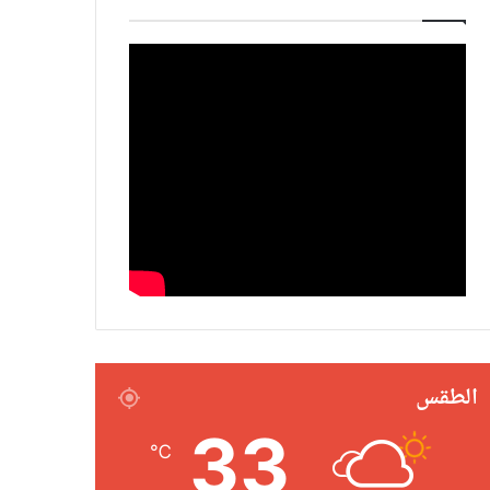
الطقس
33
℃