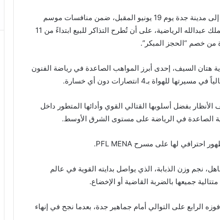
أعلنت رابطة المقاتلين المحترفين عن عودتها المرتقبة إلى مدينة جدة يوم 19 يونيو المقبل، ضمن منافسات موسم
2026 من بطولة PFL MENA، وذلك في صالة مدينة الملك عبدالله الرياضية، على أن تُطرح التذاكر للبيع ابتداءً من 11
ة من خصم “الحجز المبكر”.
دية هتان السيف، إحدى أبرز المواهب الصاعدة في رياضة الفنون
هواة بـ4 انتصارات دون أي خسارة.
أنظار بفضل أسلوبها القتالي القوي وأدائها المتطور داخل
ية الصاعدة في الرياضة على مستوى الشرق الأوسط.
ترافي لها على مسرح PFL MENA.
ل، نجم وزن الذبابة، الذي يواصل بدايته القوية في عالم
تتالية جميعها بالضربة القاضية أو الإخضاع.
العمر 24 عاماً، إلى تحقيق فوزه الرابع على التوالي أمام جماهير جدة، بعدما نجح في إنهاء