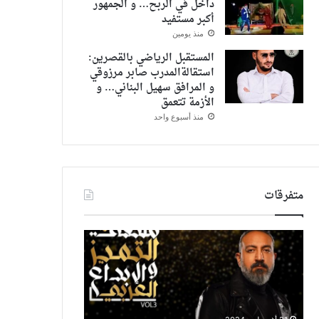
داخل في الربح… و الجمهور
أكبر مستفيد
منذ يومين
المستقبل الرياضي بالقصرين:
استقالةالمدرب صابر مرزوقي
و المرافق سهيل البناني… و
الأزمة تتعمق
منذ أسبوع واحد
متفرقات
جامعة
بعد
الملك
هجومه
عبد
عليه
العزيز
في
كلية
صاحبة
الأعمال
السعادة..