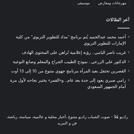
مهرجانات ومعارض
موسيقى
آخر المقالات
أحمد محمد عبدالحميد يُتم برنامج “مداد للتطوير التربوي” من كلية
الإمارات للتطوير التربوي
غريب ناصر اليامي.. رؤية إعلامية تُراهن على المحتوى الهادف
الدكتور علي الزرعي.. نموذج الطبيب الجراح والمعلم وصانع التوعية
القصرين تحتفل بعيد المرأة ببرنامج جهوي متنوع من 10 إلى 13 أوت
رامي صبري يعود إلى جدة بعد عام.. و«القمر» يختبر نجاحه لأول مرة
أمام الجمهور السعودي
راديو هُلاَ‎ - صوت الشباب راديو متنوع ،أخبار محلية و عالمية، سياسة، رياضة،
فن و المزيد