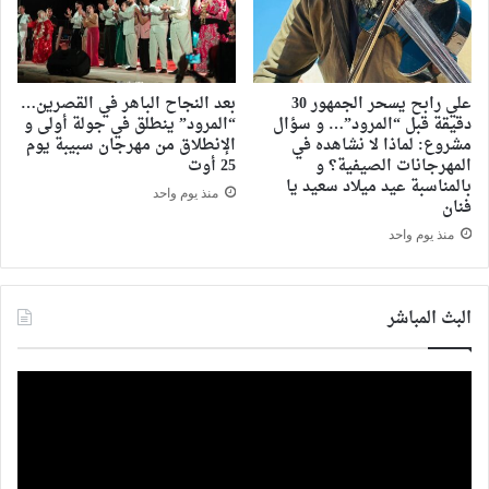
علي رابح يسحر الجمهور 30
بعد النجاح الباهر في القصرين…
دقيقة قبل “المرود”… و سؤال
“المرود” ينطلق في جولة أولى و
مشروع: لماذا لا نشاهده في
الإنطلاق من مهرجان سبيبة يوم
المهرجانات الصيفية؟ و
25 أوت
بالمناسبة عيد ميلاد سعيد يا
منذ يوم واحد
فنان
منذ يوم واحد
البث المباشر