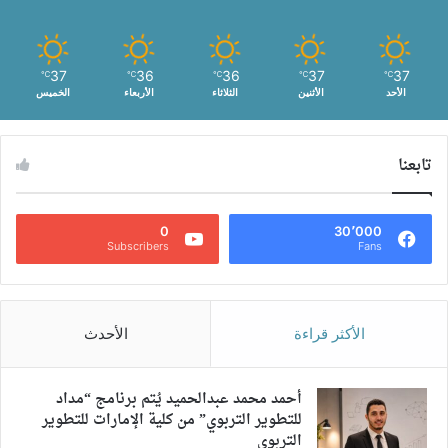
37
36
36
37
37
℃
℃
℃
℃
℃
الأحد
الأثنين
الثلاثاء
الأربعاء
الخميس
تابعنا
0
30٬000
Subscribers
Fans
الأكثر قراءة
الأحدث
أحمد محمد عبدالحميد يُتم برنامج “مداد
للتطوير التربوي” من كلية الإمارات للتطوير
التربوي