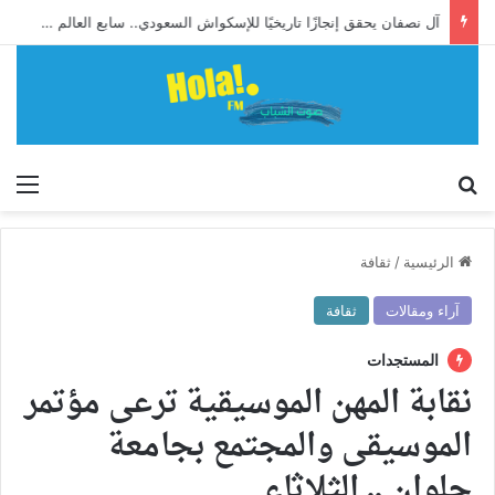
آل نصفان يحقق إنجازًا تاريخيًا للإسكواش السعودي.. سابع العالم وأول آسيوي يبلغ ربع نهائي بطولة العالم للشباب
إبحث
الق
الرئيسية
/
ثقافة
آراء ومقالات
ثقافة
المستجدات
نقابة المهن الموسيقية ترعى مؤتمر
الموسيقى والمجتمع بجامعة
حلوان .. الثلاثاء