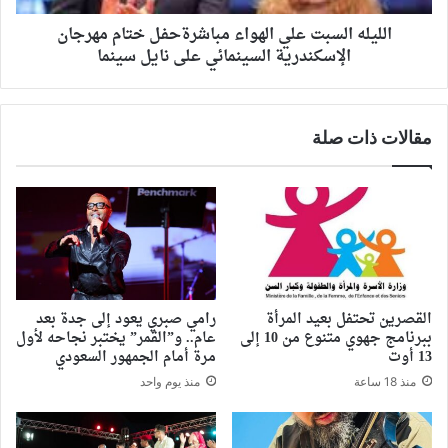
الليله السبت علي الهواء مباشرةحفل ختام مهرجان
الإسكندرية السينمائي على نايل سينما
مقالات ذات صلة
القصرين تحتفل بعيد المرأة
رامي صبري يعود إلى جدة بعد
ببرنامج جهوي متنوع من 10 إلى
عام.. و”القمر” يختبر نجاحه لأول
13 أوت
مرة أمام الجمهور السعودي
منذ 18 ساعة
منذ يوم واحد