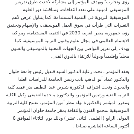
رؤى وتجارب” ويهدف المؤتمر إلى مشاركة لأحدث طرق تدريس
الموسيقى المبنية على تعدد الثقافات، ومناقشة دور العلوم
الموسيقية التربوية في التنمية المستدامة، كما يتناول عرض لأهم
التغيرات التي طرأت في سوق العمل الموسيقى، والإسهام وتحقيق
رؤية جمهورية مصر العربية 2030 في التنمية المستدامة، ومواكبة
الاهتمام العالمي في مجال علوم وفنون التربية الموسيقية، كما
يهدف إلى تعزيز التواصل بين الجهات المعنية بالموسيقى والفنون
محلياً وإقليمياً ودولياً للارتقاء بالذوق الفني.
يعقد المؤتمر ، تحت رعاية الدكتور السيد قنديل رئيس جامعة حلوان
والدكتور عماد أبو الدهب نائب رئيس الجامعة للدراسات العليا
والبحوث وتحت اشراف الدكتورة شيرين عبد اللطيف بدر عميد كلية
التربية الفنية ورئيس المؤتمر، والدكتورة ماجدة العفيفى وكيل الكلية
ومقرر المؤتمر والدكتورة نهله مطر أمين المؤتمر، تفتتح كلية التربية
الموسيقية بمجمع الفنون والثقافة بمقر جامعة حلوان المؤتمر
الدولى الرابع ( العلمى الثانى عشر ) وذلك يوم الثلاثاء الموافق 8
أكتوبر الساعه العاشرة صباحا .