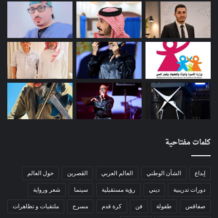
كلمات مفتاحية
إبداع
الشأن الوطني
العالم العربي
الڨصرين
حول العالم
دورات تدريبية
ديني
رؤية مستقبلية
سينما
شعر ورواية
صفاقس
طفولة
فن
كرة قدم
مسرح
ملتقيات و تظاهرات