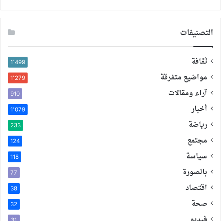
التصنيفات
ثقافة
1٬499
مواضيع متفرقة
1٬279
آراء ومقالات
910
أخبار
1٬079
رياضة
233
مجتمع
124
سياسة
118
بالصورة
77
اقتصاد
38
صحة
32
فيديو
31