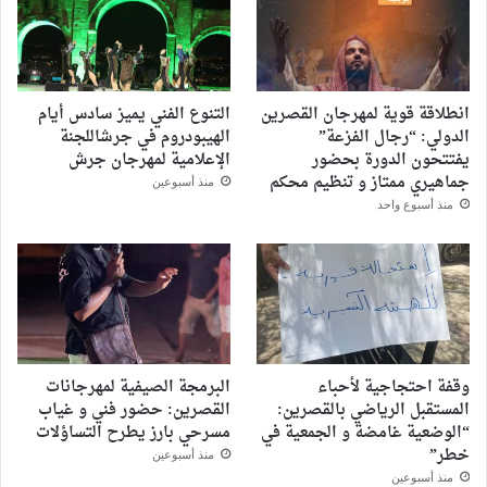
الأرقام
القياسية
انطلاقة قوية لمهرجان القصرين
التنوع الفني يميز سادس أيام
الدولي: “رجال الفزعة”
الهيبودروم في جرشاللجنة
يفتتحون الدورة بحضور
الإعلامية لمهرجان جرش
جماهيري ممتاز و تنظيم محكم
منذ أسبوعين
منذ أسبوع واحد
وقفة احتجاجية لأحباء
البرمجة الصيفية لمهرجانات
المستقبل الرياضي بالقصرين:
القصرين: حضور فني و غياب
“الوضعية غامضة و الجمعية في
مسرحي بارز يطرح التساؤلات
خطر”
منذ أسبوعين
منذ أسبوعين