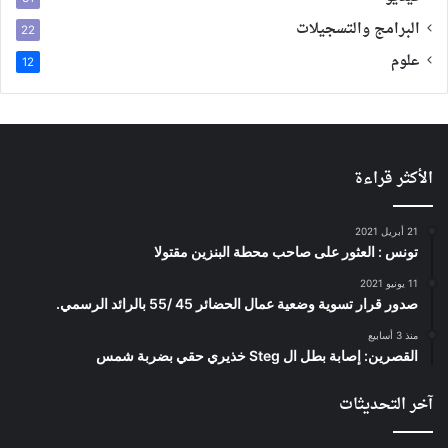
البرامج والتسجيلات
22
علوم
12
الأكثر قراءة
21 أبريل 2021
تونس : العثور على صاحب محطة البنزين مقتولا
11 يونيو 2021
صدور قرار تسوية وضعية عمال الحضائر 45 /55 بالرائد الرسمي.
منذ 3 أسابيع
القصرين: إصابة بطل ال Steg خذيري حقي بضربة شمس
آخر التحديثات