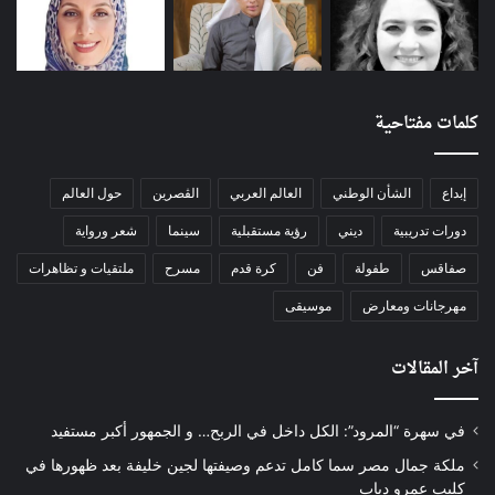
كلمات مفتاحية
إبداع
الشأن الوطني
العالم العربي
الڨصرين
حول العالم
دورات تدريبية
ديني
رؤية مستقبلية
سينما
شعر ورواية
صفاقس
طفولة
فن
كرة قدم
مسرح
ملتقيات و تظاهرات
مهرجانات ومعارض
موسيقى
آخر المقالات
في سهرة “المرود”: الكل داخل في الربح… و الجمهور أكبر مستفيد
ملكة جمال مصر سما كامل تدعم وصيفتها لجين خليفة بعد ظهورها في
كليب عمرو دياب