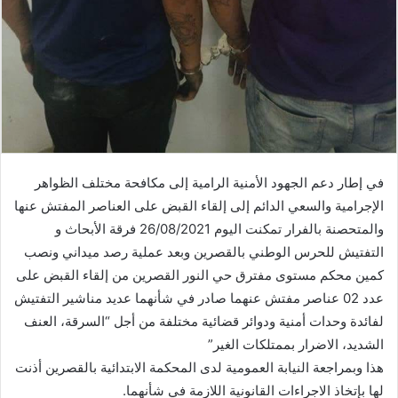
في إطار دعم الجهود الأمنية الرامية إلى مكافحة مختلف الظواهر
الإجرامية والسعي الدائم إلى إلقاء القبض على العناصر المفتش عنها
والمتحصنة بالفرار تمكنت اليوم 26/08/2021 فرقة الأبحاث و
التفتيش للحرس الوطني بالقصرين وبعد عملية رصد ميداني ونصب
كمين محكم مستوى مفترق حي النور القصرين من إلقاء القبض على
عدد 02 عناصر مفتش عنهما صادر في شأنهما عديد مناشير التفتيش
لفائدة وحدات أمنية ودوائر قضائية مختلفة من أجل “السرقة، العنف
الشديد، الاضرار بممتلكات الغير”
هذا وبمراجعة النيابة العمومية لدى المحكمة الابتدائية بالقصرين أذنت
لها بإتخاذ الاجراءات القانونية اللازمة في شأنهما.