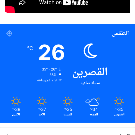
الطقس
26
℃
القصرين
35º - 26º
58%
2.9 كم/ساعة
سماء صافية
38
37
35
34
35
℃
℃
℃
℃
℃
الخميس
الجمعة
السبت
الأحد
الأثنين