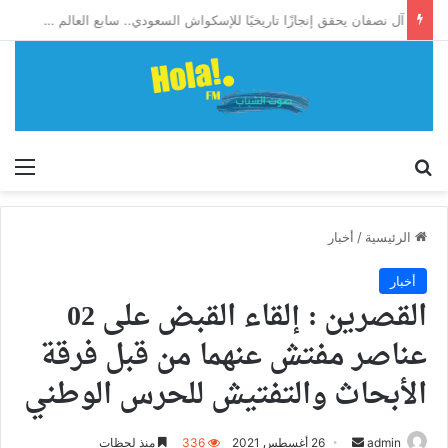
آل نصفان يحقق إنجازًا تاريخيًا للإسكواش السعودي.. سابع العالم وأول آسيوي يبلغ ربع نهائي بطولة العالم للشباب
إبحث
الق
الرئيسية
/
أخبار
أخبار
القصرين : إلقاء القبض على 02
عناصر مفتش عنهما من قبل فرقة
الأبحاث والتفتيش للحرس الوطني
أرسل
admin
26 أغسطس 2021
336
منذ لحظات