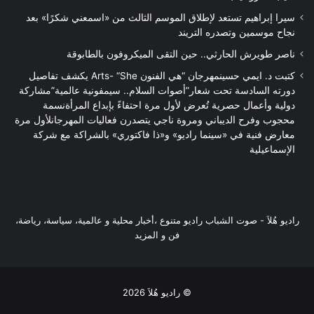
سيرا إبراهيم تستعد لإطلاق الموسم الثالث من «اسمعني شكرًا» بعد
نجاح موسمين وتصدره التريند
ناصر طويرش الحارثي.. حين التقى الميكروفون بالطابوقة
كتبت د. ايمي حسينمهرجان “هي الفنون Arts- “She يكشف تفاصيل
دورته السادسة تحت شعار”أصوات السلام.. سيمفونية عالمية”مشاركة
دولية وأعمال حصرية تُعرض لأول مرة احتفاءً بإبداع المرأةنسمة
محجوب وفرح الديباني ومروة ناجي يتصدرن فعاليات المهرجانلأول مرة
معارض فنية في «سينما راديو» و«ذا فاكتوري» بالشراكة مع شركة
الإسماعيلية
راديو هُلاَ‎ - صوت الشباب راديو متنوع ،أخبار محلية و عالمية، سياسة، رياضة،
فن و المزيد
© راديو هُلاَ 2026