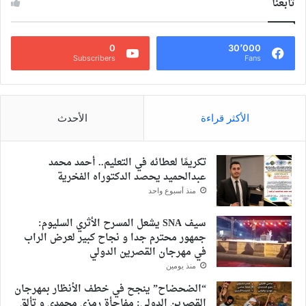
تابعنا
0
30٬000
Subscribers
Fans
الأكثر قراءة
الأحدث
تكريمًا لعطائه في التعليم.. أحمد محمد
عبدالحميد يحصد الدكتوراه الفخرية
منذ أسبوع واحد
سيف SNA يشعل المسرح الأثري السليوم:
جمهور محترم جدا و نجاح كبير لعرض الراب
في مهرجان القصرين الدولي
منذ يومين
“الضحضاح” ينجح في خطف الأنظار بمهرجان
القصرين الدولي: مفاجأة رمزي محمدي و تألق