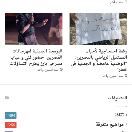
منذ 7 أيام
وقفة احتجاجية لأحباء
البرمجة الصيفية لمهرجانات
المستقبل الرياضي بالقصرين:
القصرين: حضور فني و غياب
“الوضعية غامضة و الجمعية في
مسرحي بارز يطرح التساؤلات
خطر”
منذ أسبوع واحد
منذ أسبوع واحد
التصنيفات
ثقافة
1٬494
مواضيع متفرقة
1٬255