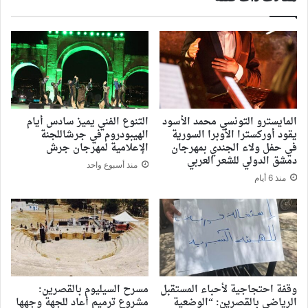
المايسترو التونسي محمد الأسود
التنوع الفني يميز سادس أيام
يقود أوركسترا الأوبرا السورية
الهيبودروم في جرشاللجنة
في حفل ولاء الجندي بمهرجان
الإعلامية لمهرجان جرش
دمشق الدولي للشعر العربي
منذ أسبوع واحد
منذ 6 أيام
وقفة احتجاجية لأحباء المستقبل
مسرح السيليوم بالقصرين:
الرياضي بالقصرين: “الوضعية
مشروع ترميم أعاد للجهة وجهها