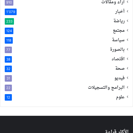
آراء ومقالات
910
أخبار
1٬079
رياضة
233
مجتمع
124
سياسة
118
بالصورة
77
اقتصاد
38
صحة
32
فيديو
31
البرامج والتسجيلات
22
علوم
12
الأكثر قراءة