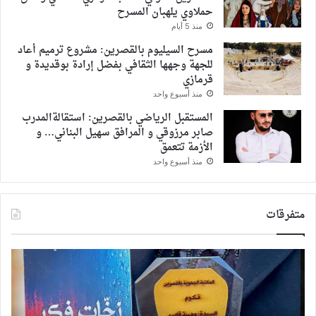
حملاوي يلهبان المسرح
منذ 5 أيام
مسرح السيليوم بالقصرين: مشروع ترميم أعاد
للجهة وجهها الثقافي بفضل إرادة بوقديدة و
قرمازي
منذ أسبوع واحد
المستقبل الرياضي بالقصرين: استقالةالمدرب
صابر مرزوقي و المرافق سهيل البناني… و
الأزمة تتعمق
منذ أسبوع واحد
متفرقات
«زخّات
3
فِكر»..
ديس
حين
الم
تهطل
بهاء
القصيدة
سلط