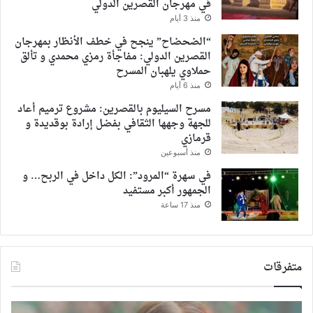
في مهرجان القصرين الدولي
منذ 3 أيام
“الضحضاح” ينجح في خطف الأنظار بمهرجان
القصرين الدولي: مفاجأة رمزي محمدي و تألق
حملاوي يلهبان المسرح
منذ 6 أيام
مسرح السيليوم بالقصرين: مشروع ترميم أعاد
للجهة وجهها الثقافي بفضل إرادة بوقديدة و
قرمازي
منذ أسبوعين
في سهرة “المرود”: الكل داخل في الربح… و
الجمهور أكبر مستفيد
منذ 17 ساعة
متفرقات
“تطورات
تهنئ