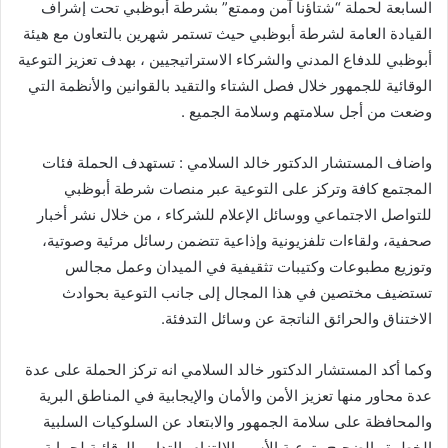
السابعة لحملة “شتاؤنا آمن وممتع” بشرطة أبوظبي تحت إشراف
القيادة العامة لشرطة أبوظبي حيث تستمر شهرين بالتعاون مع هيئة
أبوظبي للدفاع المدني والشركاء الاستراتيجيين ، بهدف تعزيز التوعية
الوقائية للجمهور خلال فصل الشتاء والتقيد بالقوانين والأنظمة التي
وضعت من أجل سلامتهم وسلامة الجميع .
واضاف المستشار الدكتور خالد السلامي : تستهدف الحملة فئات
المجتمع كافة وتركز على التوعية عبر منصات شرطة أبوظبي
للتواصل الاجتماعي ووسائل الإعلام للشركاء ، من خلال نشر أخبار
صحفية، ولقاءات تلفزيونية وإذاعية تتضمن رسائل مرئية وصوتية،
وتوزيع مطبوعات وكتيبات تثقيفية في الميدان وعمل مجالس
تستضيف مختصين في هذا المجال إلى جانب التوعية بحوادث
الاختناق والحرائق الناتجة عن وسائل التدفئة.
وكما أكد المستشار الدكتور خالد السلامي انه تركز الحملة على عدة
عدة محاور منها تعزيز الأمن والأمان والإيجابية في المناطق البرية
والمحافظة على سلامة الجمهور والابتعاد عن السلوكيات السلبية
الخطرة والضجيج وتوعية الأسر بالالتزام بالتدابير الوقائية لحماية