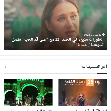
مثيرة
في
الحلقة
22
من
“على
قد
12 مارس 2026
ن
“تطورات مثيرة في الحلقة 22 من “على قد الحب” تشعل
الحب”
السوشيال ميديا”
ت
تشعل
السوشيال
ميديا”
آخر المستجدات