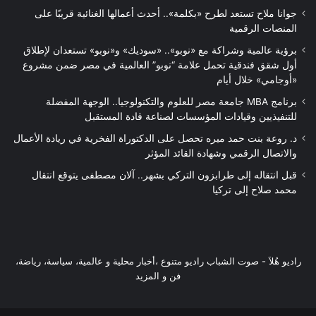
جوانا ملاح تستعد لطرح «بكلمة».. أحدث أعمالها الغنائية قريبًا على
المنصات الرقمية
برؤية عالمية وشراكة مع «نوبو».. «سوديك» و«نوبو» تستعدان لإطلاق
أول شقق فندقية تحمل علامة “نوبو” العالمية في مصر ضمن مشروع
«أوجامي» خلال أيام
برنامج MBA جامعة مصر للعلوم والتكنولوجيا.. الوجهة المفضلة
للتنفيذيين وقيادات المؤسسات لصناعة قادة المستقبل
د. روعة بنت حمد ميره تحصل على الدكتوراة الفخرية في ريادة الأعمال
والاتصال الرقمي وشهادة القائد المؤثر
قبل انتقاله إلى طرابزون التركي بشهر.. آلان مصطفى يتوقع انتقال
محمد صلاح إلى تركيا
راديو هُلاَ‎ - صوت الشباب راديو متنوع ،أخبار محلية و عالمية، سياسة، رياضة،
فن و المزيد