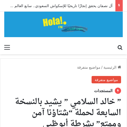
آل نصفان يحقق إنجازًا تاريخيًا للإسكواش السعودي.. سابع العالم وأول آسيوي يبلغ ربع نهائي بطولة العالم للشباب
إبحث
الق
الرئيسية
/
مواضيع متفرقة
مواضيع متفرقة
المستجدات
” خالد السلامي ” يشيد بالنسخة
السابعة لحملة “شتاؤنا آمن
وممتع” بشرطة أبوظبي