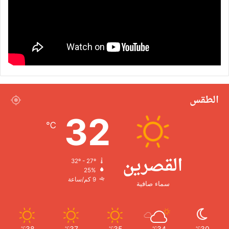
الطقس
32
℃
القصرين
32º - 27º
25%
9 كم/ساعة
سماء صافية
38
37
35
34
30
℃
℃
℃
℃
℃