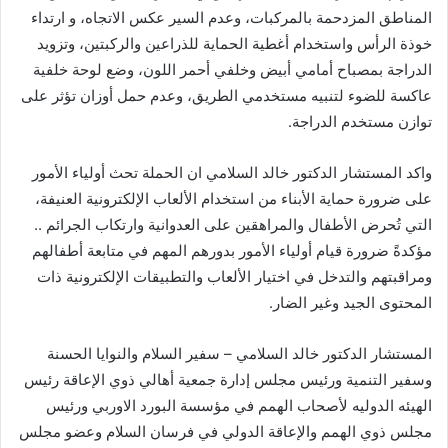
المناطق المزدحمة بالمركبات، وعدم السير عكس الاتجاه، و ارتداء
خوذة الرأس واستخدام أغطية الحماية للذراعين والركبتين، وتزويد
الدراجة بمصباح أمامي أبيض وخلفي أحمر اللون، وضع لوحة خلفية
عاكسة للضوء لتنبيه مستخدمي الطريق، وعدم حمل أوزان تؤثر على
توازن مستخدم الدراجة.
واكد المستشار الدكتور خالد السلامي ان الحملة تحث أولياء الأمور
على ضرورة حماية الأبناء من استخدام الألعاب الإلكترونية العنيفة،
التي تُحرض الأطفال والمراهقين على العدوانية وارتكاب الجرائم ..
مؤكدةً ضرورة قيام أولياء الأمور بدورهم المهم في متابعة أطفالهم
ومراقبتهم والتدخل في اختيار الألعاب والتطبيقات الإلكترونية ذات
المحتوى الجيد وغير الضار.
المستشار الدكتور خالد السلامي – سفير السلام والنوايا الحسنة
وسفير التنمية ورئيس مجلس إدارة جمعية أهالي ذوي الإعاقة رئيس
الهيئه الدوليه لأصحاب الهمم في مؤسسة البورد الاوربي ورئيس
مجلس ذوي الهمم والإعاقة الدولي في فرسان السلام وعضو مجلس