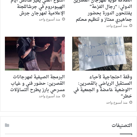
انطلاقة قوية لمهرجان القصرين
التنوع الفني يميز سادس أيام
الدولي: “رجال الفزعة”
الهيبودروم في جرشاللجنة
يفتتحون الدورة بحضور
الإعلامية لمهرجان جرش
جماهيري ممتاز و تنظيم محكم
منذ أسبوع واحد
منذ أسبوع واحد
وقفة احتجاجية لأحباء
البرمجة الصيفية لمهرجانات
المستقبل الرياضي بالقصرين:
القصرين: حضور فني و غياب
“الوضعية غامضة و الجمعية في
مسرحي بارز يطرح التساؤلات
خطر”
منذ أسبوع واحد
منذ أسبوع واحد
التصنيفات