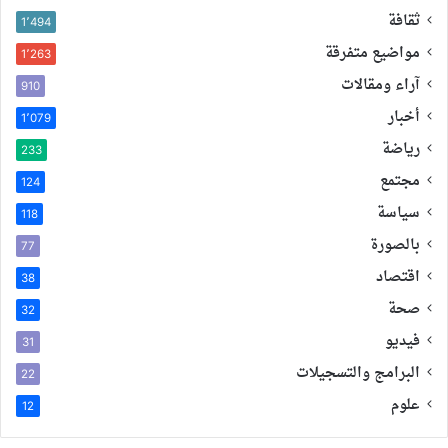
ثقافة
1٬494
مواضيع متفرقة
1٬263
آراء ومقالات
910
أخبار
1٬079
رياضة
233
مجتمع
124
سياسة
118
بالصورة
77
اقتصاد
38
صحة
32
فيديو
31
البرامج والتسجيلات
22
علوم
12