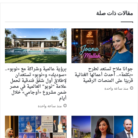
مقالات ذات صلة
جوانا ملاح تستعد لطرح
برؤية عالمية وشراكة مع «نوبو»..
«بكلمة».. أحدث أعمالها الغنائية
«سوديك» و«نوبو» تستعدان
قريبًا على المنصات الرقمية
لإطلاق أول شقق فندقية تحمل
علامة “نوبو” العالمية في مصر
منذ ساعة واحدة
ضمن مشروع «أوجامي» خلال
أيام
منذ ساعة واحدة