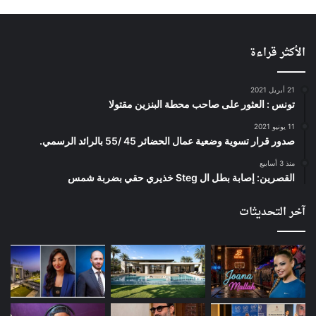
الأكثر قراءة
21 أبريل 2021
تونس : العثور على صاحب محطة البنزين مقتولا
11 يونيو 2021
صدور قرار تسوية وضعية عمال الحضائر 45 /55 بالرائد الرسمي.
منذ 3 أسابيع
القصرين: إصابة بطل ال Steg خذيري حقي بضربة شمس
آخر التحديثات