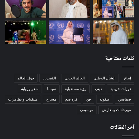
كلمات مفتاحية
إبداع
الشأن الوطني
العالم العربي
الڨصرين
حول العالم
دورات تدريبية
ديني
رؤية مستقبلية
سينما
شعر ورواية
صفاقس
طفولة
فن
كرة قدم
مسرح
ملتقيات و تظاهرات
مهرجانات ومعارض
موسيقى
آخر المقالات