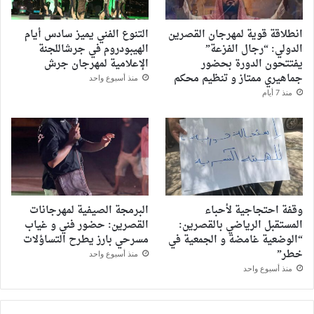
انطلاقة قوية لمهرجان القصرين
التنوع الفني يميز سادس أيام
الدولي: “رجال الفزعة”
الهيبودروم في جرشاللجنة
يفتتحون الدورة بحضور
الإعلامية لمهرجان جرش
جماهيري ممتاز و تنظيم محكم
منذ أسبوع واحد
منذ 7 أيام
وقفة احتجاجية لأحباء
البرمجة الصيفية لمهرجانات
المستقبل الرياضي بالقصرين:
القصرين: حضور فني و غياب
“الوضعية غامضة و الجمعية في
مسرحي بارز يطرح التساؤلات
خطر”
منذ أسبوع واحد
منذ أسبوع واحد