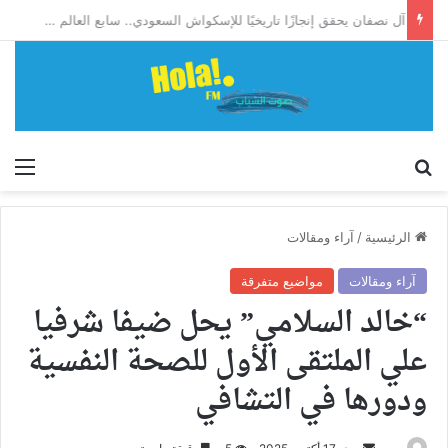
آل نصفان يحقق إنجازًا تاريخيًا للإسكواش السعودي.. سابع العالم وأول آسيوي يبلغ ربع نهائي بطولة العالم للشباب
إبحث
الق
الرئيسية
/
آراء ومقالات
آراء ومقالات
مواضيع متفرقة
“خالد السلامي” يحل ضيفا شرفيا
علي الملتقى الأول للصحة النفسية
ودورها في التشافي
أرسل