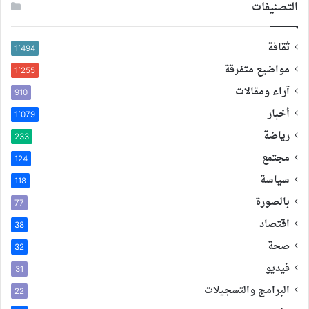
التصنيفات
ثقافة
1٬494
مواضيع متفرقة
1٬255
آراء ومقالات
910
أخبار
1٬079
رياضة
233
مجتمع
124
سياسة
118
بالصورة
77
اقتصاد
38
صحة
32
فيديو
31
البرامج والتسجيلات
22