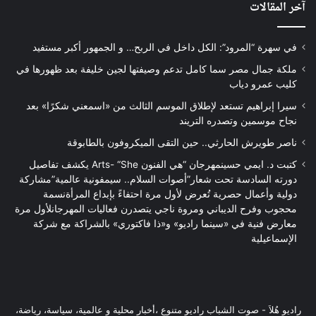
آخر المقالات
في سهرة “المرود”: الكل داخل في الربح… و الجمهور أكبر مستفيد
ملكة جمال مصر سما كامل تدعم وصيفتها لجين خليفة بعد ظهورها في
كليب عمرو دياب
سيرا إبراهيم تستعد لإطلاق الموسم الثالث من «اسمعني شكرًا» بعد
نجاح موسمين وتصدره التريند
ناصر طويرش الحارثي.. حين التقى الميكروفون بالطابوقة
كتبت د. ايمي حسينمهرجان “هي الفنون Arts- “She يكشف تفاصيل
دورته السادسة تحت شعار”أصوات السلام.. سيمفونية عالمية”مشاركة
دولية وأعمال حصرية تُعرض لأول مرة احتفاءً بإبداع المرأةنسمة
محجوب وفرح الديباني ومروة ناجي يتصدرن فعاليات المهرجانلأول مرة
معارض فنية في «سينما راديو» و«ذا فاكتوري» بالشراكة مع شركة
الإسماعيلية
راديو هُلاَ‎ - صوت الشباب راديو متنوع ،أخبار محلية و عالمية، سياسة، رياضة،