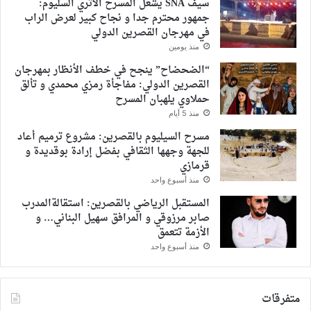
سيف SNA يشعل المسرح الأثري السليوم:
جمهور محترم جدا و نجاح كبير لعرض الراب
في مهرجان القصرين الدولي
منذ يومين
“الضحضاح” ينجح في خطف الأنظار بمهرجان
القصرين الدولي: مفاجأة رمزي محمدي و تألق
حملاوي يلهبان المسرح
منذ 5 أيام
مسرح السيليوم بالقصرين: مشروع ترميم أعاد
للجهة وجهها الثقافي بفضل إرادة بوقديدة و
قرمازي
منذ أسبوع واحد
المستقبل الرياضي بالقصرين: استقالةالمدرب
صابر مرزوقي و المرافق سهيل البناني… و
الأزمة تتعمق
منذ أسبوع واحد
متفرقات