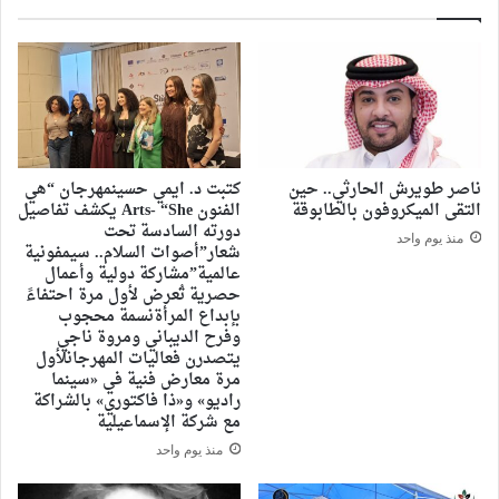
ناصر طويرش الحارثي.. حين
كتبت د. ايمي حسينمهرجان “هي
التقى الميكروفون بالطابوقة
الفنون Arts- “She يكشف تفاصيل
دورته السادسة تحت
منذ يوم واحد
شعار”أصوات السلام.. سيمفونية
عالمية”مشاركة دولية وأعمال
حصرية تُعرض لأول مرة احتفاءً
بإبداع المرأةنسمة محجوب
وفرح الديباني ومروة ناجي
يتصدرن فعاليات المهرجانلأول
مرة معارض فنية في «سينما
راديو» و«ذا فاكتوري» بالشراكة
مع شركة الإسماعيلية
منذ يوم واحد