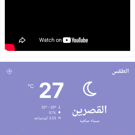
الطقس
27
℃
القصرين
35º - 26º
57%
3.53 كم/ساعة
سماء صافية