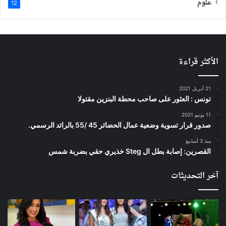
علوم
12
الأكثر قراءة
21 أبريل 2021
تونس : العثور على صاحب محطة البنزين مقتولا
11 يونيو 2021
صدور قرار تسوية وضعية عمال الحضائر 45 /55 بالرائد الرسمي.
منذ 3 أسابيع
القصرين: إصابة بطل ال Steg خذيري حقي بضربة شمس
آخر التحديثات