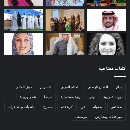
كلمات مفتاحية
إبداع
الشأن الوطني
العالم العربي
الڨصرين
حول العالم
دورات تدريبية
ديني
رؤية مستقبلية
سينما
شعر ورواية
صفاقس
طفولة
فن
كرة قدم
مسرح
ملتقيات و تظاهرات
مهرجانات ومعارض
موسيقى