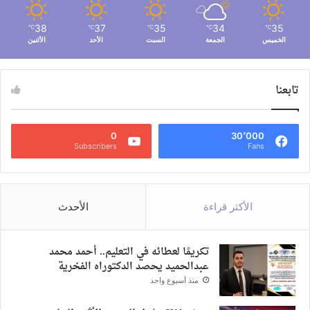
38
37
35
34
35
℃
℃
℃
℃
℃
الخميس
الجمعة
السبت
الأحد
الأثنين
تابعنا
0
30٬000
Subscribers
Fans
الأكثر قراءة
الأحدث
تكريمًا لعطائه في التعليم.. أحمد محمد
عبدالحميد يحصد الدكتوراه الفخرية
منذ أسبوع واحد