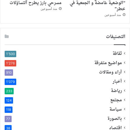
“الوضعية غامضة و الجمعية في
مسرحي بارز يطرح التساؤلات
خطر”
منذ أسبوعين
منذ أسبوعين
التصنيفات
ثقافة
1٬500
مواضيع متفرقة
1٬276
آراء ومقالات
910
أخبار
1٬079
رياضة
233
مجتمع
124
سياسة
118
بالصورة
77
اقتصاد
38