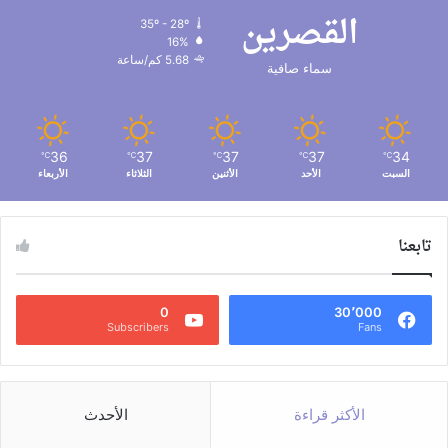
القصرين
35º - 28º
16%
5.68 كم/ساعة
سماء صافية
36
37
37
37
34
℃
℃
℃
℃
℃
السبت
الأحد
الأثنين
الثلاثاء
الأربعاء
تابعنا
0
30٬000
Subscribers
Fans
الأكثر قراءة
الأحدث