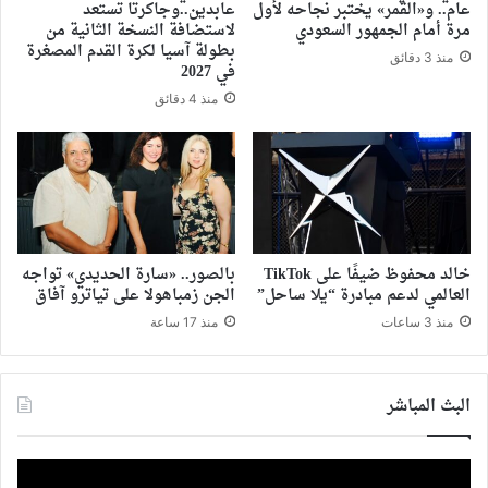
عام.. و«القمر» يختبر نجاحه لأول
عابدين..وجاكرتا تستعد
مرة أمام الجمهور السعودي
لاستضافة النسخة الثانية من
بطولة آسيا لكرة القدم المصغرة
منذ 3 دقائق
في 2027
منذ 4 دقائق
خالد محفوظ ضيفًا على TikTok
بالصور.. «سارة الحديدي» تواجه
العالمي لدعم مبادرة “يلا ساحل”
الجن زمباهولا على تياترو آفاق
منذ 3 ساعات
منذ 17 ساعة
البث المباشر