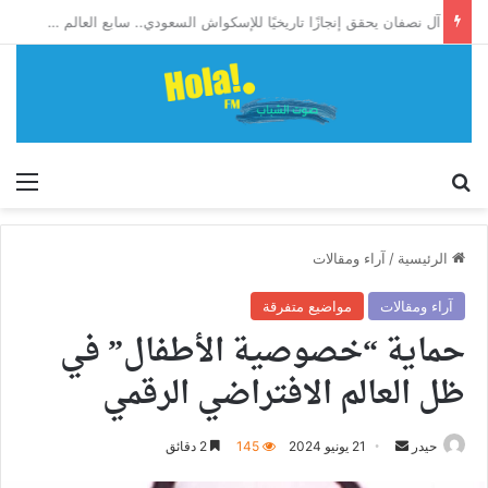
آل نصفان يحقق إنجازًا تاريخيًا للإسكواش السعودي.. سابع العالم وأول آسيوي يبلغ ربع نهائي بطولة العالم للشباب
إبحث
الق
الرئيسية
/
آراء ومقالات
آراء ومقالات
مواضيع متفرقة
حماية “خصوصية الأطفال” في
ظل العالم الافتراضي الرقمي
أرسل
حيدر
21 يونيو 2024
145
2 دقائق
بريدا