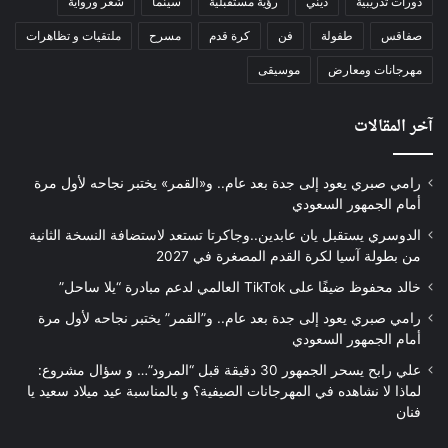
دورات تدريبية
ديني
رؤية مستقبلية
سينما
شعر ورواية
صفاقس
طفولة
فن
كرة قدم
مسرح
ملتقيات و تظاهرات
مهرجانات ومعارض
موسيقى
آخر المقالات
رامي صبري يعود إلى جدة بعد عام.. و«القمر» يختبر نجاحه لأول مرة
أمام الجمهور السعودي
الدوسري يستقبل يان عابدين..وجاكرتا تستعد لاستضافة النسخة الثانية
من بطولة آسيا لكرة القدم المصغرة في 2027
خالد محفوظ ضيفًا على TikTok العالمي لدعم مبادرة “يلا ساحل”
رامي صبري يعود إلى جدة بعد عام.. و”القمر” يختبر نجاحه لأول مرة
أمام الجمهور السعودي
علي رابح يسحر الجمهور 30 دقيقة قبل “المرود”… و سؤال مشروع:
لماذا لا نشاهده في المهرجانات الصيفية؟ و بالمناسبة عيد ميلاد سعيد يا
فنان