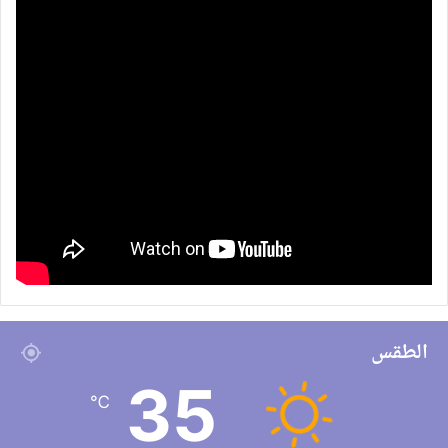
الطقس
35
℃