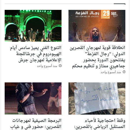
انطلاقة قوية لمهرجان القصرين
التنوع الفني يميز سادس أيام
الدولي: “رجال الفزعة”
الهيبودروم في جرشاللجنة
يفتتحون الدورة بحضور
الإعلامية لمهرجان جرش
جماهيري ممتاز و تنظيم محكم
منذ أسبوع واحد
منذ أسبوع واحد
وقفة احتجاجية لأحباء
البرمجة الصيفية لمهرجانات
المستقبل الرياضي بالقصرين:
القصرين: حضور فني و غياب