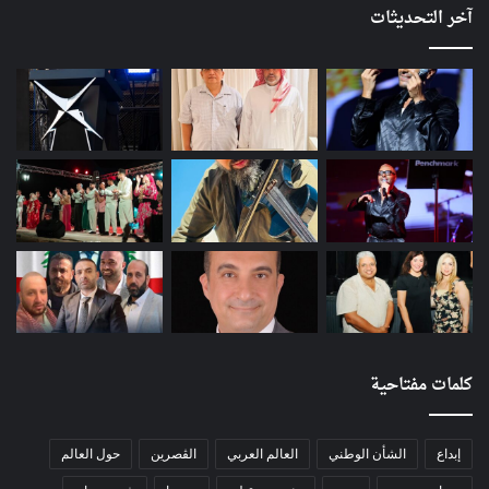
آخر التحديثات
كلمات مفتاحية
إبداع
الشأن الوطني
العالم العربي
الڨصرين
حول العالم