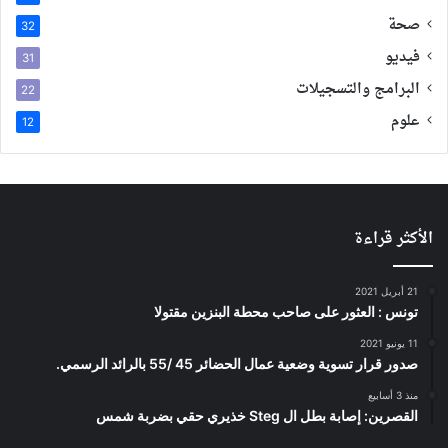
صحة
32
فيديو
31
البرامج والتسجيلات
22
علوم
12
الأكثر قراءة
21 أبريل 2021
تونس : العثور على صاحب محطة البنزين مقتولا
11 يونيو 2021
صدور قرار تسوية وضعية عمال الحضائر 45 /55 بالرائد الرسمي.
منذ 3 أسابيع
القصرين: إصابة بطل ال Steg خذيري حقي بضربة شمس