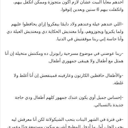
أخدهم معايا البيت عشان لازم أكون متجوزة وممكن أتكفل بيهم،
واتكفلت بيهم 6 سنين وبعدين إتوفوا.
-اللي عندهم عيلة وعندهم ولاد دايمًا بيفكروا إزاي يحافظوا عليهم
ولما يكبروا ويجوزوهم، وأنا معنديش الحكاية دي ومعنديش العيلة دي
وأنا حاسة إني ربنا موفقنيش في الدنيا.
-ربنا عوضني في موضوع مسرحية رابونزل ده ومكنتش متخيلة إن أنا
همثل مع أطفال ولا هيبقى جمهوري أطفال.
-والأطفال حافظين الكارتون وعارفينه فمينفعش إن أنا أغلط ولا
غلطة.
-إحساس جميل أوي يكون عندك جمهور كلهم أطفال ودي حاجة
جديدة بالنسبالي.
-في فترة في الشهر البنات بتحب الشيكولاتة لكن أنا معرفش ليه
بحب الخل، أول ما أدخل المطبخ أشربه وبكون مستمعة جدًا وعمري