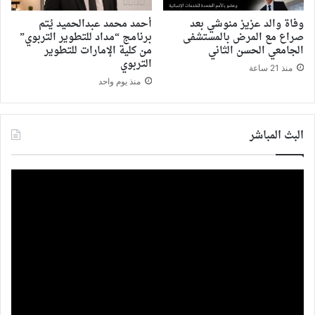
وفاة والد عزيز منوشي بعد
أحمد محمد عبدالحميد يُتم
صراع مع المرض بالمستشفى
برنامج “مداد للتطوير التربوي”
الجامعي الحسن الثاني
من كلية الإمارات للتطوير
التربوي
منذ 21 ساعة
منذ يوم واحد
البث المباشر