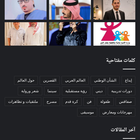
كلمات مفتاحية
إبداع
الشأن الوطني
العالم العربي
الڨصرين
حول العالم
دورات تدريبية
ديني
رؤية مستقبلية
سينما
شعر ورواية
صفاقس
طفولة
فن
كرة قدم
مسرح
ملتقيات و تظاهرات
مهرجانات ومعارض
موسيقى
آخر المقالات