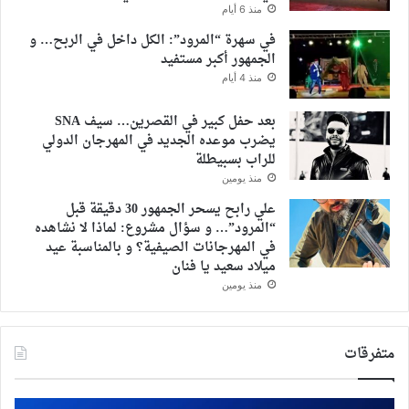
منذ 6 أيام
في سهرة “المرود”: الكل داخل في الربح… و
الجمهور أكبر مستفيد
منذ 4 أيام
بعد حفل كبير في القصرين… سيف SNA
يضرب موعده الجديد في المهرجان الدولي
للراب بسبيطلة
منذ يومين
علي رابح يسحر الجمهور 30 دقيقة قبل
“المرود”… و سؤال مشروع: لماذا لا نشاهده
في المهرجانات الصيفية؟ و بالمناسبة عيد
ميلاد سعيد يا فنان
منذ يومين
متفرقات
المنتدى
“قر