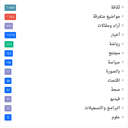
ثقافة
1٬499
مواضيع متفرقة
1٬282
آراء ومقالات
910
أخبار
1٬079
رياضة
233
مجتمع
124
سياسة
118
بالصورة
77
اقتصاد
38
صحة
32
فيديو
31
البرامج والتسجيلات
22
علوم
12