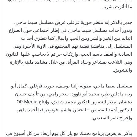
ما أتأثرت بشربه.
جدير بالذكر إنه تنتظر حورية فرغلي عرض مسلسل سيما ماجي،
وتدور أحداث مسلسل سيما ماجي، في إطار اجتماعي حول الصراع
الدائم بين الخير والشر وبين الحب والمال كما تتطرق أحداث
المسلسل إلى مناقشة قضية تهم المجتمع في الآونة الأخيرة وهي
السادية والعنف باسم الحب، وارتكاب جرائم لا يحاسب عليها القانون
وهي التلاعب بمشاعر وحياة المرأة، من خلال مشاهد مليئة بالإثارة
والتشويق.
مسلسل سيما ماجي، بطولة رانيا يوسف، حورية فرغلي، كمال أبو
رية، مادلين طبر، محمد أبو داوود، سحر رامي، من تأليف حسان
دهشان، مدير التصوير الدكتور محمد شفيق، وإنتاج OP Media
الدكتور أحمد القصاص – الحسن هاشم، فوتوغرافيا أحمد ماهر،
وإخراج تامر السعدني.
يذكر إنه يعرض برنامج نجمك مع يارا كل يوم أربعاء من كل أسبوع في