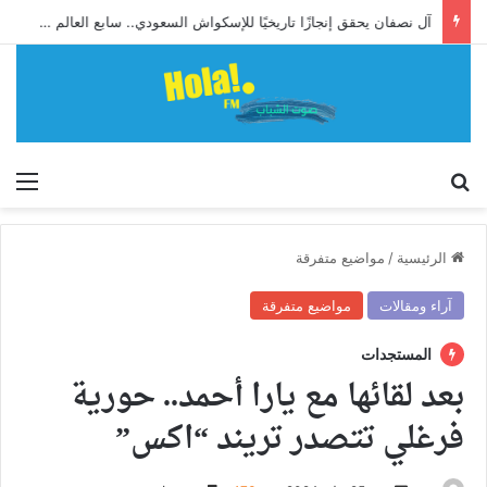
آل نصفان يحقق إنجازًا تاريخيًا للإسكواش السعودي.. سابع العالم وأول آسيوي يبلغ ربع نهائي بطولة العالم للشباب
إبحث
الق
الرئيسية
/
مواضيع متفرقة
آراء ومقالات
مواضيع متفرقة
المستجدات
بعد لقائها مع يارا أحمد.. حورية
فرغلي تتصدر تريند “اكس”