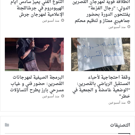
انطلاقة قوية لمهرجان القصرين
التنوع الفني يميز سادس أيام
الدولي: “رجال الفزعة”
الهيبودروم في جرشاللجنة
يفتتحون الدورة بحضور
الإعلامية لمهرجان جرش
جماهيري ممتاز و تنظيم محكم
منذ أسبوعين
منذ أسبوعين
وقفة احتجاجية لأحباء
البرمجة الصيفية لمهرجانات
المستقبل الرياضي بالقصرين:
القصرين: حضور فني و غياب
“الوضعية غامضة و الجمعية في
مسرحي بارز يطرح التساؤلات
خطر”
منذ أسبوعين
منذ أسبوعين
التصنيفات