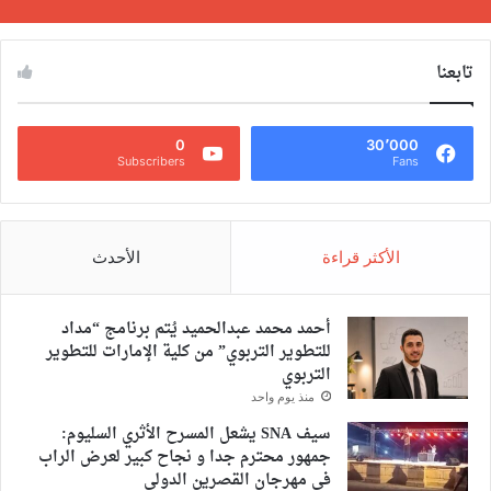
تابعنا
0
30٬000
Subscribers
Fans
الأكثر قراءة
الأحدث
أحمد محمد عبدالحميد يُتم برنامج “مداد
للتطوير التربوي” من كلية الإمارات للتطوير
التربوي
منذ يوم واحد
سيف SNA يشعل المسرح الأثري السليوم:
جمهور محترم جدا و نجاح كبير لعرض الراب
في مهرجان القصرين الدولي