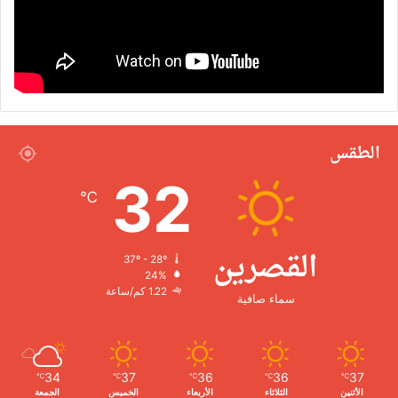
الطقس
32
℃
القصرين
37º - 28º
24%
1.22 كم/ساعة
سماء صافية
34
37
36
36
37
℃
℃
℃
℃
℃
الأثنين
الثلاثاء
الأربعاء
الخميس
الجمعة