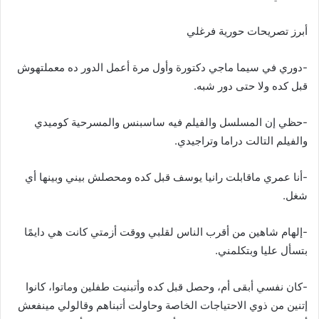
أبرز تصريحات حورية فرغلي
-دوري في سيما ماجي دكتورة وأول مرة أعمل الدور ده معملتهوش
قبل كده ولا حتى دور شبه.
-حظي إن المسلسل والفيلم فيه ساسبنس والمسرحية كوميدي
والفيلم التالت دراما وتراجيدي.
-أنا عمري ماقابلت رانيا يوسف قبل كده ومحصلش بيني وبينها أي
شغل.
-إلهام شاهين من أقرب الناس لقلبي ووقت أزمتي كانت هي دايمًا
بتسأل عليا وبتكلمني.
-كان نفسي أبقى أم، وحصل قبل كده وأتبنيت طفلين وماتوا، كانوا
إتنين من ذوي الاحتياجات الخاصة وحاولت أتبناهم وقالولي مينفعش