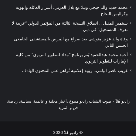
محمد حديد والد جيجي وبيلا مع بلال العربي: أسرار العائلة والهوية
وكواليس النجاح
سبتمبر المقبل .. انطلاق النسخة الثالثة من المؤتمر الدولي “عربية لا
تعرف المستحيل” في دبي
وفاة والد عزيز منوشي بعد صراع مع المرض بالمستشفى الجامعي
الحسن الثاني
أحمد محمد عبدالحميد يُتم برنامج “مداد للتطوير التربوي” من كلية
الإمارات للتطوير التربوي
غريب ناصر اليامي.. رؤية إعلامية تُراهن على المحتوى الهادف
راديو هُلاَ‎ - صوت الشباب راديو متنوع ،أخبار محلية و عالمية، سياسة، رياضة،
فن و المزيد
© راديو هُلاَ 2026