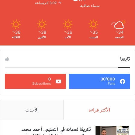
3.02 كم/ساعة
سماء صافية
36
38
36
35
34
℃
℃
℃
℃
℃
الجمعة
السبت
الأحد
الأثنين
الثلاثاء
تابعنا
0
30٬000
Subscribers
Fans
الأكثر قراءة
الأحدث
تكريمًا لعطائه في التعليم.. أحمد محمد