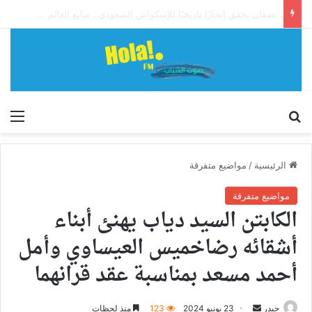
آل نصفان يحقق إنجازًا تاريخيًا للإسكواش السعودي.. سابع العالم وأول آسيوي يبلغ ربع نهائي بطولة العالم للشباب
إبحث
الق
الرئيسية
/
مواضيع متفرقة
مواضيع متفرقة
الكابتن السيد دياب يهنئ أبناء
أشقائه رضاخميس العيساوي وأمل
أحمد مسعد بمناسبة عقد قرانهما
أرسل
حيدر
23 يونيو 2024
123
منذ لحظات