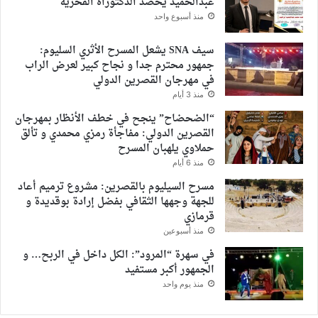
عبدالحميد يحصد الدكتوراه الفخرية
منذ أسبوع واحد
سيف SNA يشعل المسرح الأثري السليوم:
جمهور محترم جدا و نجاح كبير لعرض الراب
في مهرجان القصرين الدولي
منذ 3 أيام
“الضحضاح” ينجح في خطف الأنظار بمهرجان
القصرين الدولي: مفاجأة رمزي محمدي و تألق
حملاوي يلهبان المسرح
منذ 6 أيام
مسرح السيليوم بالقصرين: مشروع ترميم أعاد
للجهة وجهها الثقافي بفضل إرادة بوقديدة و
قرمازي
منذ أسبوعين
في سهرة “المرود”: الكل داخل في الربح… و
الجمهور أكبر مستفيد
منذ يوم واحد