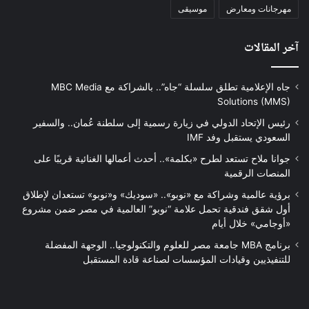
مهرجانات ومعارض
موسيقى
آخر المقالات
جاه الإعلامية تطلق سلسلة “جاه”.. بالشراكة مع MBC Media
Solutions (MMS)
رئيس الإتحاد الدولي في زيارة رسمية إلى سلطنة عُمان.. والسفير
السعودي يستقبل وفد IMF
جوانا ملاح تستعد لطرح «بكلمة».. أحدث أعمالها الغنائية قريبًا على
المنصات الرقمية
برؤية عالمية وشراكة مع «نوبو».. «سوديك» و«نوبو» تستعدان لإطلاق
أول شقق فندقية تحمل علامة “نوبو” العالمية في مصر ضمن مشروع
«أوجامي» خلال أيام
برنامج MBA جامعة مصر للعلوم والتكنولوجيا.. الوجهة المفضلة
للتنفيذيين وقيادات المؤسسات لصناعة قادة المستقبل