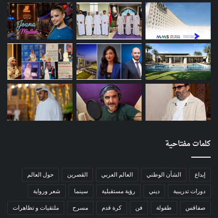
كلمات مفتاحية
إبداع
الشأن الوطني
العالم العربي
الڨصرين
حول العالم
دورات تدريبية
ديني
رؤية مستقبلية
سينما
شعر ورواية
صفاقس
طفولة
فن
كرة قدم
مسرح
ملتقيات و تظاهرات