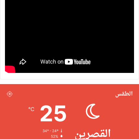
الطقس
25
℃
القصرين
34º - 24º
52%