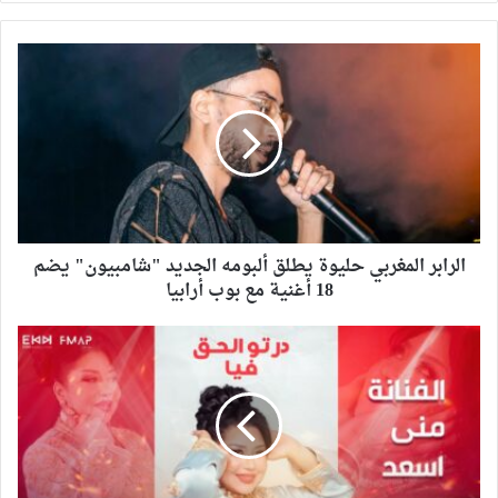
الرابر المغربي حليوة يطلق ألبومه الجديد "شامبيون" يضم
18 أغنية مع بوب أرابيا