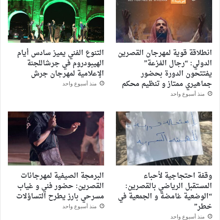
انطلاقة قوية لمهرجان القصرين
التنوع الفني يميز سادس أيام
الدولي: “رجال الفزعة”
الهيبودروم في جرشاللجنة
يفتتحون الدورة بحضور
الإعلامية لمهرجان جرش
جماهيري ممتاز و تنظيم محكم
منذ أسبوع واحد
منذ أسبوع واحد
وقفة احتجاجية لأحباء
البرمجة الصيفية لمهرجانات
المستقبل الرياضي بالقصرين:
القصرين: حضور فني و غياب
“الوضعية غامضة و الجمعية في
مسرحي بارز يطرح التساؤلات
خطر”
منذ أسبوع واحد
منذ أسبوع واحد