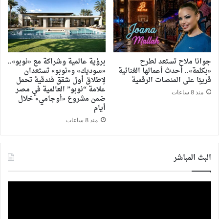
جوانا ملاح تستعد لطرح
برؤية عالمية وشراكة مع «نوبو»..
«بكلمة».. أحدث أعمالها الغنائية
«سوديك» و«نوبو» تستعدان
قريبًا على المنصات الرقمية
لإطلاق أول شقق فندقية تحمل
علامة “نوبو” العالمية في مصر
منذ 8 ساعات
ضمن مشروع «أوجامي» خلال
أيام
منذ 8 ساعات
البث المباشر