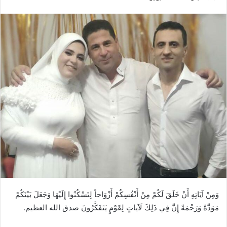
بريدا
إلكترونيا
وَمِنْ آيَاتِهِ أَنْ خَلَقَ لَكُمْ مِنْ أَنْفُسِكُمْ أَزْوَاجاً لِتَسْكُنُوا إِلَيْهَا وَجَعَلَ بَيْنَكُمْ
مَوَدَّةً وَرَحْمَةً إِنَّ فِي ذَلِكَ لَآياتٍ لِقَوْمٍ يَتَفَكَّرُونَ صدق الله العظيم.