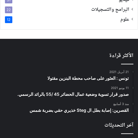
فيديو
31
البرامج والتسجيلات
22
علوم
12
الأكثر قراءة
21 أبريل 2021
تونس : العثور على صاحب محطة البنزين مقتولا
11 يونيو 2021
صدور قرار تسوية وضعية عمال الحضائر 45 /55 بالرائد الرسمي.
منذ 3 أسابيع
القصرين: إصابة بطل ال Steg خذيري حقي بضربة شمس
آخر التحديثات