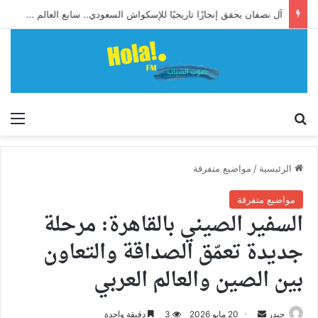
آل نصفان يحقق إنجازًا تاريخيًا للإسكواش السعودي.. سابع العالم وأول آسيوي يبلغ ربع نهائي بطولة العالم للشباب
إبحث
الق
الرئيسية
/
مواضيع متفرقة
مواضيع متفرقة
السفير الصيني بالقاهرة: مرحلة
جديدة تعمّق الصداقة والتعاون
بين الصين والعالم العربي
أرسل
حيدر
20 مايو 2026
3
دقيقة واحدة