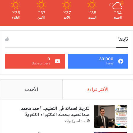
36
37
37
35
34
℃
℃
℃
℃
℃
الجمعة
السبت
الأحد
الأثنين
الثلاثاء
تابعنا
0
30٬000
Subscribers
Fans
الأكثر قراءة
الأحدث
تكريمًا لعطائه في التعليم.. أحمد محمد
عبدالحميد يحصد الدكتوراه الفخرية
منذ أسبوع واحد