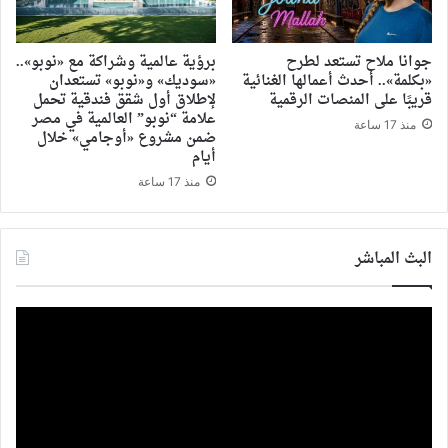
جوانا ملاح تستعد لطرح
برؤية عالمية وشراكة مع «نوبو»..
«بكلمة».. أحدث أعمالها الغنائية
«سوديك» و«نوبو» تستعدان
قريبًا على المنصات الرقمية
لإطلاق أول شقق فندقية تحمل
علامة “نوبو” العالمية في مصر
منذ 17 ساعة
ضمن مشروع «أوجامي» خلال
أيام
منذ 17 ساعة
البث المباشر