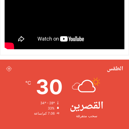
الطقس
30
℃
القصرين
34º - 28º
33%
7.06 كم/ساعة
سحب متفرقة