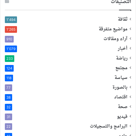
التصنيفات
ثقافة
1٬494
مواضيع متفرقة
1٬265
آراء ومقالات
910
أخبار
1٬079
رياضة
233
مجتمع
124
سياسة
118
بالصورة
77
اقتصاد
38
صحة
32
فيديو
31
البرامج والتسجيلات
22