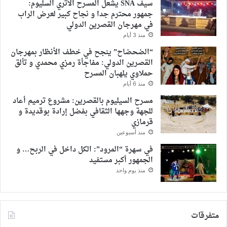
سيف SNA يشعل المسرح الأثري السليوم:
جمهور محترم جدا و نجاح كبير لعرض الراب
في مهرجان القصرين الدولي
منذ 3 أيام
“الضحضاح” ينجح في خطف الأنظار بمهرجان
القصرين الدولي: مفاجأة رمزي محمدي و تألق
حملاوي يلهبان المسرح
منذ 6 أيام
مسرح السيليوم بالقصرين: مشروع ترميم أعاد
للجهة وجهها الثقافي بفضل إرادة بوقديدة و
قرمازي
منذ أسبوعين
في سهرة “المرود”: الكل داخل في الربح… و
الجمهور أكبر مستفيد
منذ يوم واحد
متفرقات