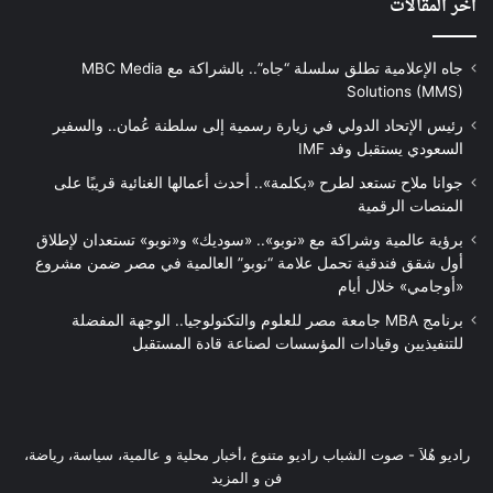
آخر المقالات
جاه الإعلامية تطلق سلسلة “جاه”.. بالشراكة مع MBC Media
Solutions (MMS)
رئيس الإتحاد الدولي في زيارة رسمية إلى سلطنة عُمان.. والسفير
السعودي يستقبل وفد IMF
جوانا ملاح تستعد لطرح «بكلمة».. أحدث أعمالها الغنائية قريبًا على
المنصات الرقمية
برؤية عالمية وشراكة مع «نوبو».. «سوديك» و«نوبو» تستعدان لإطلاق
أول شقق فندقية تحمل علامة “نوبو” العالمية في مصر ضمن مشروع
«أوجامي» خلال أيام
برنامج MBA جامعة مصر للعلوم والتكنولوجيا.. الوجهة المفضلة
للتنفيذيين وقيادات المؤسسات لصناعة قادة المستقبل
راديو هُلاَ‎ - صوت الشباب راديو متنوع ،أخبار محلية و عالمية، سياسة، رياضة،
فن و المزيد