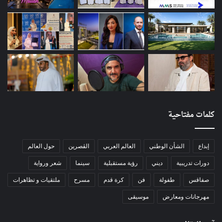
كلمات مفتاحية
إبداع
الشأن الوطني
العالم العربي
الڨصرين
حول العالم
دورات تدريبية
ديني
رؤية مستقبلية
سينما
شعر ورواية
صفاقس
طفولة
فن
كرة قدم
مسرح
ملتقيات و تظاهرات
مهرجانات ومعارض
موسيقى