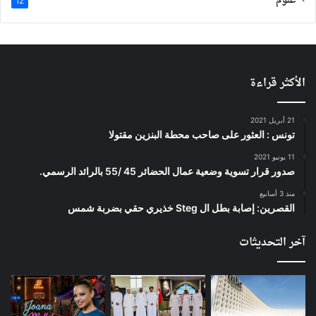
علوم
12
الأكثر قراءة
21 أبريل 2021
تونس : العثور على صاحب محطة البنزين مقتولا
11 يونيو 2021
صدور قرار تسوية وضعية عمال الحضائر 45 /55 بالرائد الرسمي.
منذ 3 أسابيع
القصرين: إصابة بطل ال Steg خذيري حقي بضربة شمس
آخر التحديثات