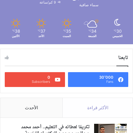
9 كم/ساعة
سماء صافية
38
37
35
34
30
℃
℃
℃
℃
℃
الخميس
الجمعة
السبت
الأحد
الأثنين
تابعنا
0
30٬000
Subscribers
Fans
الأكثر قراءة
الأحدث
تكريمًا لعطائه في التعليم.. أحمد محمد