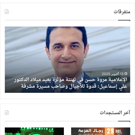
متفرقات
الإعلامية
عبل
مروة
اله
حسن
تفج
في
مفا
تهنئة
على
مؤثرة
الهو
بعيد
لم
ميلاد
أطا
13 أكتوبر 2025
الإعلامية مروة حسن في تهنئة مؤثرة بعيد ميلاد الدكتور
ع
الدكتور
برف
علي إسماعيل: قدوة للأجيال وصاحب مسيرة مشرفة
ا
علي
سن
إسماعيل:
الح
قدوة
وسأ
للأجيال
مرو
آخر المستجدات
وصاحب
الش
مسيرة
مشرفة