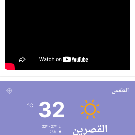
الطقس
32
℃
القصرين
32º - 27º
25%