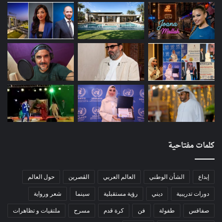
كلمات مفتاحية
إبداع
الشأن الوطني
العالم العربي
الڨصرين
حول العالم
دورات تدريبية
ديني
رؤية مستقبلية
سينما
شعر ورواية
صفاقس
طفولة
فن
كرة قدم
مسرح
ملتقيات و تظاهرات