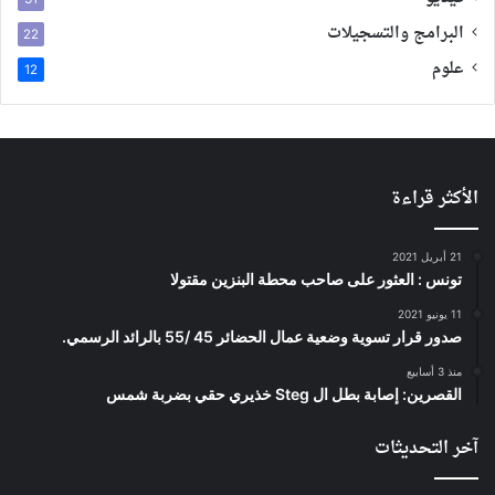
البرامج والتسجيلات
22
علوم
12
الأكثر قراءة
21 أبريل 2021
تونس : العثور على صاحب محطة البنزين مقتولا
11 يونيو 2021
صدور قرار تسوية وضعية عمال الحضائر 45 /55 بالرائد الرسمي.
منذ 3 أسابيع
القصرين: إصابة بطل ال Steg خذيري حقي بضربة شمس
آخر التحديثات