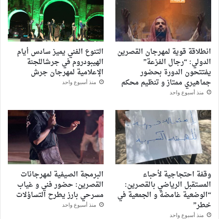
انطلاقة قوية لمهرجان القصرين
التنوع الفني يميز سادس أيام
الدولي: “رجال الفزعة”
الهيبودروم في جرشاللجنة
يفتتحون الدورة بحضور
الإعلامية لمهرجان جرش
جماهيري ممتاز و تنظيم محكم
منذ أسبوع واحد
منذ أسبوع واحد
وقفة احتجاجية لأحباء
البرمجة الصيفية لمهرجانات
المستقبل الرياضي بالقصرين:
القصرين: حضور فني و غياب
“الوضعية غامضة و الجمعية في
مسرحي بارز يطرح التساؤلات
خطر”
منذ أسبوع واحد
منذ أسبوع واحد