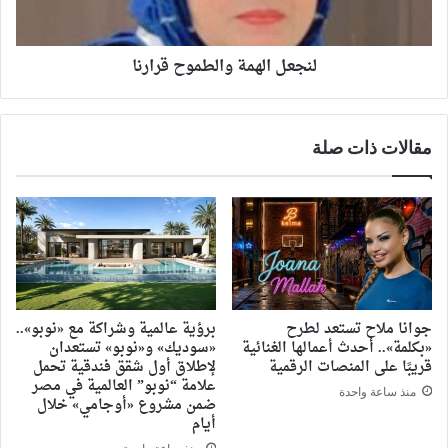
لنجعل الهمة والطموح قرارنا
مقالات ذات صلة
جوانا ملاح تستعد لطرح
برؤية عالمية وشراكة مع «نوبو»..
«بكلمة».. أحدث أعمالها الغنائية
«سوديك» و«نوبو» تستعدان
قريبًا على المنصات الرقمية
لإطلاق أول شقق فندقية تحمل
علامة “نوبو” العالمية في مصر
منذ ساعة واحدة
ضمن مشروع «أوجامي» خلال
أيام