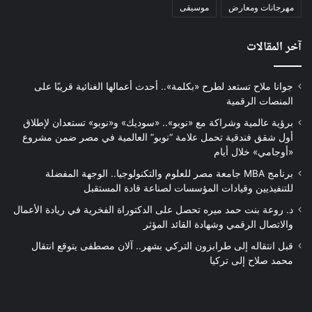
مهرجانات ومعارض
موسيقى
آخر المقالات
جوانا ملاح تستعد لطرح «بكلمة».. أحدث أعمالها الغنائية قريبًا على
المنصات الرقمية
برؤية عالمية وشراكة مع «نوبو».. «سوديك» و«نوبو» تستعدان لإطلاق
أول شقق فندقية تحمل علامة “نوبو” العالمية في مصر ضمن مشروع
«أوجامي» خلال أيام
برنامج MBA جامعة مصر للعلوم والتكنولوجيا.. الوجهة المفضلة
للتنفيذيين وقيادات المؤسسات لصناعة قادة المستقبل
د. روعة بنت حمد ميره تحصل على الدكتوراة الفخرية في ريادة الأعمال
والاتصال الرقمي وشهادة القائد المؤثر
قبل انتقاله إلى طرابزون التركي بشهر.. آلان مصطفى يتوقع انتقال
محمد صلاح إلى تركيا