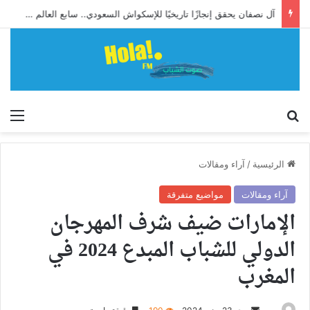
آل نصفان يحقق إنجازًا تاريخيًا للإسكواش السعودي.. سابع العالم وأول آسيوي يبلغ ربع نهائي بطولة العالم للشباب
إبحث
الق
الرئيسية
/
آراء ومقالات
آراء ومقالات
مواضيع متفرقة
الإمارات ضيف شرف المهرجان
الدولي للشباب المبدع 2024 في
المغرب
أرسل