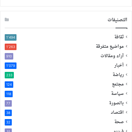
التصنيفات
ثقافة
1٬494
مواضيع متفرقة
1٬263
آراء ومقالات
910
أخبار
1٬079
رياضة
233
مجتمع
124
سياسة
118
بالصورة
77
اقتصاد
38
صحة
32
فيديو
31