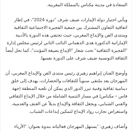
السعادة في مدينة مكناس بالمملكة المغربية.
ويأتي اختيار دولة الإمارات ضيف شرف “دورة 2024″، في إطار
اتفاقية التعاون المشترك بين جمعية الفجيرة الاجتماعية الثقافية
ومنتدى الفن والإبداع المغربي، حيث تحتفي هذه الدورة بالأديبة
الإماراتية الدكتورة هدى الدهماني النائب الثاني لرئيس مجلس إدارة
“الفجيرة الثقافية” تحت شعار “الإبداع بصيغة المؤنث”، كما تحل أيضاً
الثقافة التونسية ضيف شرف على الدورة نفسها.
وأوضح الفنان إبراهيم زهيري رئيس منتدى الفن والإبداع المغربي، أن
المهرجان يعد ملتقى سنوياً للثقافات والحضارات، يهدف إلى خلق
دينامية ثقافية وفنية تبرز الدور الذي يمكن أن تلعبه المنطقة (جهة
فاس – مكناس) في مسار التنمية الشاملة من خلال الإبداع الثقافي
والفني الشبابي، وبجعل الثقافة والإبداع بديلاً عن العنف والعدمية،
واستعراض تجارب رواد الإبداع لتمكين إبداعات الشباب.
وأضاف زهيري: “يستهل المهرجان فعالياته بندوة بعنوان: “الأزياء