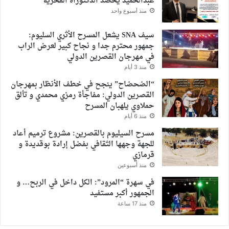
عبدالحميد يحصد الدكتوراه الفخرية
منذ أسبوع واحد
سيف SNA يشعل المسرح الأثري السليوم:
جمهور محترم جدا و نجاح كبير لعرض الراب
في مهرجان القصرين الدولي
منذ 3 أيام
“الضحضاح” ينجح في خطف الأنظار بمهرجان
القصرين الدولي: مفاجأة رمزي محمدي و تألق
حملاوي يلهبان المسرح
منذ 6 أيام
مسرح السيليوم بالقصرين: مشروع ترميم أعاد
للجهة وجهها الثقافي بفضل إرادة بوقديدة و
قرمازي
منذ أسبوعين
في سهرة “المرود”: الكل داخل في الربح… و
الجمهور أكبر مستفيد
منذ 17 ساعة