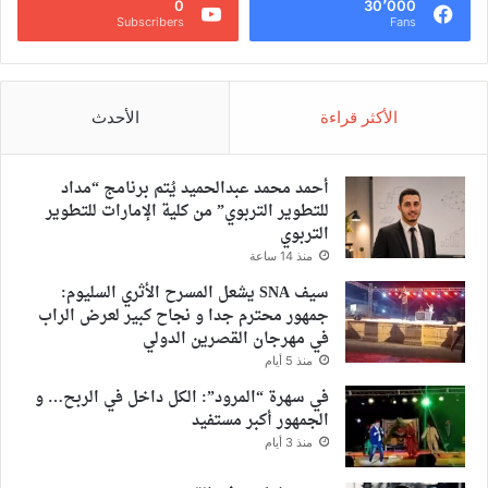
0
30٬000
Subscribers
Fans
الأكثر قراءة
الأحدث
أحمد محمد عبدالحميد يُتم برنامج “مداد
للتطوير التربوي” من كلية الإمارات للتطوير
التربوي
منذ 14 ساعة
سيف SNA يشعل المسرح الأثري السليوم:
جمهور محترم جدا و نجاح كبير لعرض الراب
في مهرجان القصرين الدولي
منذ 5 أيام
في سهرة “المرود”: الكل داخل في الربح… و
الجمهور أكبر مستفيد
منذ 3 أيام