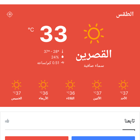
الطقس
33
℃
القصرين
37º - 28º
24%
0.51 كم/ساعة
سماء صافية
37
36
36
37
37
℃
℃
℃
℃
℃
الأحد
الأثنين
الثلاثاء
الأربعاء
الخميس
تابعنا