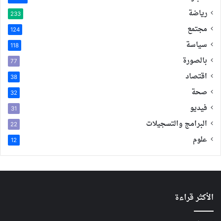
رياضة
233
مجتمع
124
سياسة
118
بالصورة
77
اقتصاد
38
صحة
32
فيديو
31
البرامج والتسجيلات
22
علوم
12
الأكثر قراءة