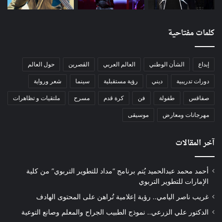
كلمات مفتاحية
إبداع
الشأن الوطني
العالم العربي
الڨصرين
حول العالم
دورات تدريبية
ديني
رؤية مستقبلية
سينما
شعر ورواية
صفاقس
طفولة
فن
كرة قدم
مسرح
ملتقيات و تظاهرات
مهرجانات ومعارض
موسيقى
آخر المقالات
أحمد محمد عبدالحميد يُتم برنامج “مداد للتطوير التربوي” من كلية
الإمارات للتطوير التربوي
غريب ناصر اليامي.. رؤية إعلامية تُراهن على المحتوى الهادف
الدكتور علي الزرعي.. نموذج الطبيب الجراح والمعلم وصانع التوعية