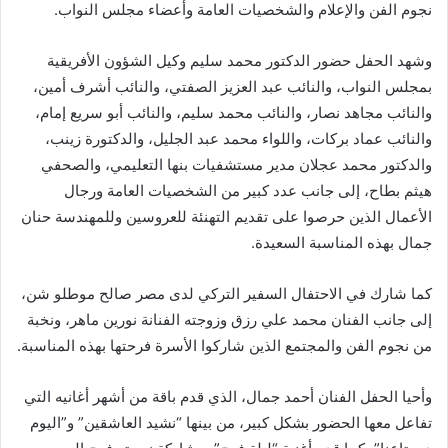
نجوم الفن والإعلام والشخصيات العامة وأعضاء مجلس النواب.
وشهد الحفل حضور الدكتور محمد سليم وكيل الشؤون الأفريقية
بمجلس النواب، والنائب عبد العزيز الصفتي، والنائب أشرف أمين،
والنائب مجاهد نصار، والنائب محمد سليم، والنائب أبو سريع إمام،
والنائب عماد بركات، واللواء محمد عبد الجليل، والدكتورة زينب،
والدكتور محمد عجلان مدير مستشفيات بنها التعليمي، والصحفي
هيثم بطاح، إلى جانب عدد كبير من الشخصيات العامة ورجال
الأعمال الذين حرصوا على تقديم التهنئة للعروسين وللمهندسة حنان
جمال بهذه المناسبة السعيدة.
كما شارك في الاحتفال السفير التركي لدى مصر صالح موطلو شن،
إلى جانب الفنان محمد علي رزق وزوجته الفنانة نورين ماهر، ونخبة
من نجوم الفن والمجتمع الذين شاركوا الأسرة فرحتها بهذه المناسبة.
وأحيا الحفل الفنان أحمد جمال، الذي قدم باقة من أشهر أغانيه التي
تفاعل معها الحضور بشكل كبير، من بينها “نشيد العاشقين” و”اليوم