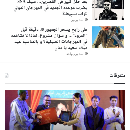
بعد حفل كبير في القصرين… سيف SNA
يضرب موعده الجديد في المهرجان الدولي
للراب بسبيطلة
منذ يومين
علي رابح يسحر الجمهور 30 دقيقة قبل
“المرود”… و سؤال مشروع: لماذا لا نشاهده
في المهرجانات الصيفية؟ و بالمناسبة عيد
ميلاد سعيد يا فنان
منذ يوم واحد
متفرقات
تكريم
الإع
النجمة
مرو
كلوديا
حس
حنا
تهن
في
مص
ملتقى
هل
نغم
بعيد