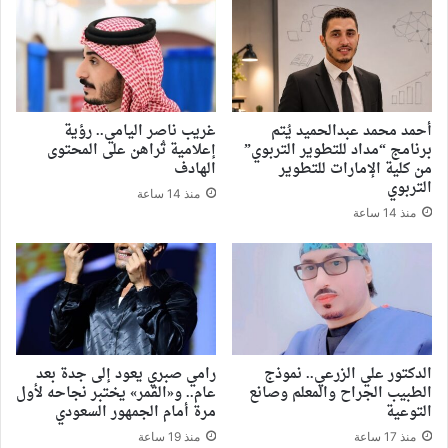
أحمد محمد عبدالحميد يُتم
غريب ناصر اليامي.. رؤية
برنامج “مداد للتطوير التربوي”
إعلامية تُراهن على المحتوى
من كلية الإمارات للتطوير
الهادف
التربوي
منذ 14 ساعة
منذ 14 ساعة
الدكتور علي الزرعي.. نموذج
رامي صبري يعود إلى جدة بعد
الطبيب الجراح والمعلم وصانع
عام.. و«القمر» يختبر نجاحه لأول
التوعية
مرة أمام الجمهور السعودي
منذ 17 ساعة
منذ 19 ساعة