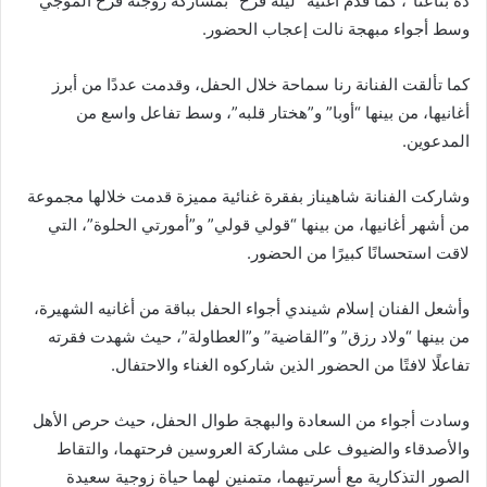
ده بتاعنا”، كما قدم أغنية “ليلة فرح” بمشاركة زوجته فرح الموجي
وسط أجواء مبهجة نالت إعجاب الحضور.
كما تألقت الفنانة رنا سماحة خلال الحفل، وقدمت عددًا من أبرز
أغانيها، من بينها “أوبا” و”هختار قلبه”، وسط تفاعل واسع من
المدعوين.
وشاركت الفنانة شاهيناز بفقرة غنائية مميزة قدمت خلالها مجموعة
من أشهر أغانيها، من بينها “قولي قولي” و”أمورتي الحلوة”، التي
لاقت استحسانًا كبيرًا من الحضور.
وأشعل الفنان إسلام شيندي أجواء الحفل بباقة من أغانيه الشهيرة،
من بينها “ولاد رزق” و”القاضية” و”العطاولة”، حيث شهدت فقرته
تفاعلًا لافتًا من الحضور الذين شاركوه الغناء والاحتفال.
وسادت أجواء من السعادة والبهجة طوال الحفل، حيث حرص الأهل
والأصدقاء والضيوف على مشاركة العروسين فرحتهما، والتقاط
الصور التذكارية مع أسرتيهما، متمنين لهما حياة زوجية سعيدة