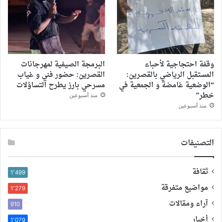
وقفة احتجاجية لأحباء
البرمجة الصيفية لمهرجانات
المستقبل الرياضي بالقصرين:
القصرين: حضور فني و غياب
“الوضعية غامضة و الجمعية في
مسرحي بارز يطرح التساؤلات
خطر”
منذ أسبوعين
منذ أسبوعين
التصنيفات
ثقافة
1٬499
مواضيع متفرقة
1٬279
آراء ومقالات
910
أخبار
1٬079