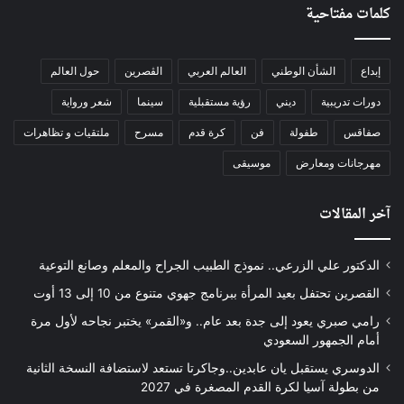
كلمات مفتاحية
إبداع
الشأن الوطني
العالم العربي
الڨصرين
حول العالم
دورات تدريبية
ديني
رؤية مستقبلية
سينما
شعر ورواية
صفاقس
طفولة
فن
كرة قدم
مسرح
ملتقيات و تظاهرات
مهرجانات ومعارض
موسيقى
آخر المقالات
الدكتور علي الزرعي.. نموذج الطبيب الجراح والمعلم وصانع التوعية
القصرين تحتفل بعيد المرأة ببرنامج جهوي متنوع من 10 إلى 13 أوت
رامي صبري يعود إلى جدة بعد عام.. و«القمر» يختبر نجاحه لأول مرة
أمام الجمهور السعودي
الدوسري يستقبل يان عابدين..وجاكرتا تستعد لاستضافة النسخة الثانية
من بطولة آسيا لكرة القدم المصغرة في 2027