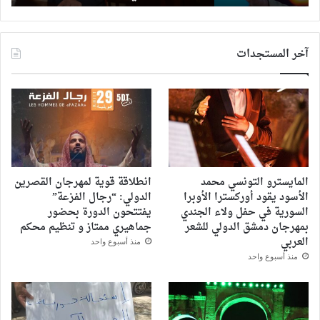
التركي
هاكان
فيدان
آخر المستجدات
القاهرة
المايسترو التونسي محمد
انطلاقة قوية لمهرجان القصرين
الأسود يقود أوركسترا الأوبرا
الدولي: “رجال الفزعة”
السورية في حفل ولاء الجندي
يفتتحون الدورة بحضور
بمهرجان دمشق الدولي للشعر
جماهيري ممتاز و تنظيم محكم
العربي
منذ أسبوع واحد
منذ أسبوع واحد