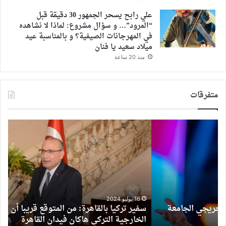
علي رابح يسحر الجمهور 30 دقيقة قبل
“المرود”… و سؤال مشروع: لماذا لا نشاهده
في المهرجانات الصيفية؟ و بالمناسبة عيد
ميلاد سعيد يا فنان
منذ 20 ساعة
متفرقات
سفير
د
تركيا
“ال
بالقاهرة:
الرا
من
على
المتوقع
شاش
قريبا
دجل
أن
يزور
16 يوليو 2024
سفير تركيا بالقاهرة: من المتوقع قريبا أن يزور وزير
وزير
الخارجية التركي هاكان فيدان القاهرة
د
الخارجية