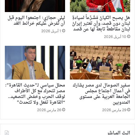
هل يصبح الكيانُ مُشَـرِّعاً لسيادةِ
ليلى حجازي: اجتمعوا اليوم قبل
لبنان دون قصد، وأن تعتبر إيرانُ
أن تُفرض عليكم خرائط الغد
لبنانَ مقاطعةً تابعةً لها عن قصد
1 أبريل 2026
10 أبريل 2026
سفير الصومال لدى مصر يشارك
محلل سياسي لـ”حديث القاهرة”:
في أعمال اجتماع مجلس
مصر تتحرك مع كل الأطراف
الجامعة العربية على مستوى
لوقف الحرب وخفض التصعيد..
المندوبين
“القاهرة تفعل ولا تتحدث”
29 مارس 2026
26 مارس 2026
البث المباشر