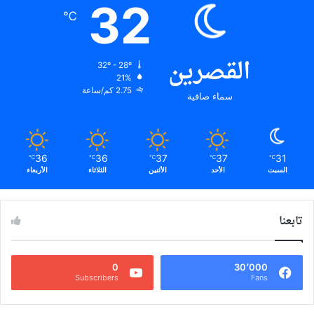
32
℃
القصرين
32º - 28º
21%
2.75 كم/ساعة
سماء صافية
36
36
37
37
31
℃
℃
℃
℃
℃
السبت
الأحد
الأثنين
الثلاثاء
الأربعاء
تابعنا
0
30٬000
Subscribers
Fans