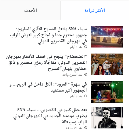
الأكثر قراءة
الأحدث
سيف SNA يشعل المسرح الأثري السليوم:
جمهور محترم جدا و نجاح كبير لعرض الراب
في مهرجان القصرين الدولي
منذ 5 أيام
“الضحضاح” ينجح في خطف الأنظار بمهرجان
القصرين الدولي: مفاجأة رمزي محمدي و تألق
حملاوي يلهبان المسرح
منذ أسبوع واحد
في سهرة “المرود”: الكل داخل في الربح… و
الجمهور أكبر مستفيد
منذ 3 أيام
بعد حفل كبير في القصرين… سيف SNA
يضرب موعده الجديد في المهرجان الدولي
للراب بسبيطلة
منذ 21 ساعة