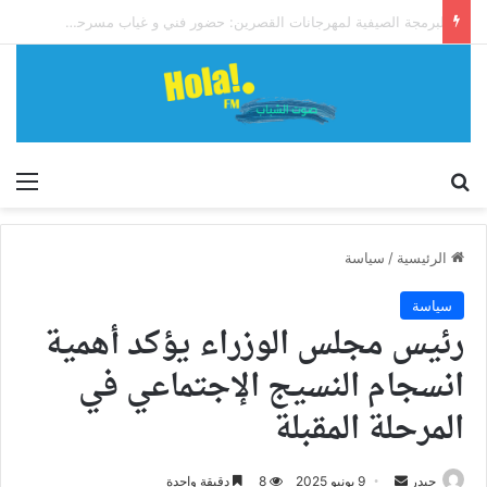
البرمجة الصيفية لمهرجانات القصرين: حضور فني و غياب مسرحي بارز يطرح التساؤلات
إبحث
الق
الرئيسية
/
سياسة
سياسة
رئيس مجلس الوزراء يؤكد أهمية
انسجام النسيج الإجتماعي في
المرحلة المقبلة
أرسل
حيدر
9 يونيو 2025
8
دقيقة واحدة