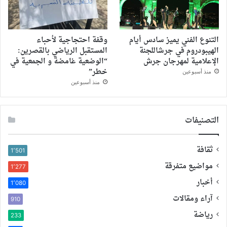
التنوع الفني يميز سادس أيام
وقفة احتجاجية لأحباء
الهيبودروم في جرشاللجنة
المستقبل الرياضي بالقصرين:
الإعلامية لمهرجان جرش
“الوضعية غامضة و الجمعية في
خطر”
منذ أسبوعين
منذ أسبوعين
التصنيفات
ثقافة
1٬501
مواضيع متفرقة
1٬277
أخبار
1٬080
آراء ومقالات
910
رياضة
233