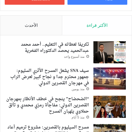
الأكثر قراءة
الأحدث
تكريمًا لعطائه في التعليم.. أحمد محمد
عبدالحميد يحصد الدكتوراه الفخرية
منذ أسبوع واحد
سيف SNA يشعل المسرح الأثري السليوم:
جمهور محترم جدا و نجاح كبير لعرض الراب
في مهرجان القصرين الدولي
منذ يومين
“الضحضاح” ينجح في خطف الأنظار بمهرجان
القصرين الدولي: مفاجأة رمزي محمدي و تألق
حملاوي يلهبان المسرح
منذ 5 أيام
مسرح السيليوم بالقصرين: مشروع ترميم أعاد