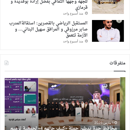
للجهة وجهها الثقافي بفضل إرادة بوقديدة و
قرمازي
منذ أسبوع واحد
المستقبل الرياضي بالقصرين: استقالةالمدرب
صابر مرزوقي و المرافق سهيل البناني… و
الأزمة تتعمق
منذ أسبوع واحد
متفرقات
محافظ
نقاب
جدة
الم
يدشن
توا
حملة
على
«كيف
منح
حالهم
تول
4»
تصري
لجمعية
سنوي
1 مارس 2026
محافظ جدة يدشن حملة «كيف حالهم 4» لجمعية ترميم
ن
ترميم
بعد