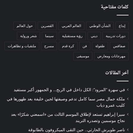
كلمات مفتاحية
إبداع
الشأن الوطني
العالم العربي
الڨصرين
حول العالم
دورات تدريبية
ديني
رؤية مستقبلية
سينما
شعر ورواية
صفاقس
طفولة
فن
كرة قدم
مسرح
ملتقيات و تظاهرات
مهرجانات ومعارض
موسيقى
آخر المقالات
في سهرة “المرود”: الكل داخل في الربح… و الجمهور أكبر مستفيد
ملكة جمال مصر سما كامل تدعم وصيفتها لجين خليفة بعد ظهورها في
كليب عمرو دياب
سيرا إبراهيم تستعد لإطلاق الموسم الثالث من «اسمعني شكرًا» بعد
نجاح موسمين وتصدره التريند
ناصر طويرش الحارثي.. حين التقى الميكروفون بالطابوقة