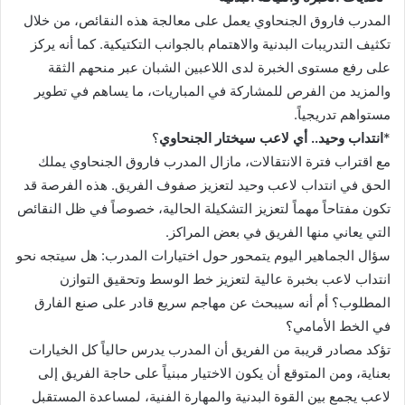
المدرب فاروق الجنحاوي يعمل على معالجة هذه النقائص، من خلال
تكثيف التدريبات البدنية والاهتمام بالجوانب التكتيكية. كما أنه يركز
على رفع مستوى الخبرة لدى اللاعبين الشبان عبر منحهم الثقة
والمزيد من الفرص للمشاركة في المباريات، ما يساهم في تطوير
مستواهم تدريجياً.
*
انتداب وحيد.. أي لاعب سيختار الجنحاوي
؟
مع اقتراب فترة الانتقالات، مازال المدرب فاروق الجنحاوي يملك
الحق في انتداب لاعب وحيد لتعزيز صفوف الفريق. هذه الفرصة قد
تكون مفتاحاً مهماً لتعزيز التشكيلة الحالية، خصوصاً في ظل النقائص
التي يعاني منها الفريق في بعض المراكز.
سؤال الجماهير اليوم يتمحور حول اختيارات المدرب: هل سيتجه نحو
انتداب لاعب بخبرة عالية لتعزيز خط الوسط وتحقيق التوازن
المطلوب؟ أم أنه سيبحث عن مهاجم سريع قادر على صنع الفارق
في الخط الأمامي؟
تؤكد مصادر قريبة من الفريق أن المدرب يدرس حالياً كل الخيارات
بعناية، ومن المتوقع أن يكون الاختيار مبنياً على حاجة الفريق إلى
لاعب يجمع بين القوة البدنية والمهارة الفنية، لمساعدة المستقبل