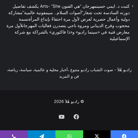
كتبت د. ايمي حسينمهرجان “هي الفنون Arts- “She يكشف تفاصيل
دورته السادسة تحت شعار”أصوات السلام.. سيمفونية عالمية”مشاركة
دولية وأعمال حصرية تُعرض لأول مرة احتفاءً بإبداع المرأةنسمة
محجوب وفرح الديباني ومروة ناجي يتصدرن فعاليات المهرجانلأول مرة
معارض فنية في «سينما راديو» و«ذا فاكتوري» بالشراكة مع شركة
الإسماعيلية
راديو هُلاَ‎ - صوت الشباب راديو متنوع ،أخبار محلية و عالمية، سياسة، رياضة،
فن و المزيد
© راديو هُلاَ 2026
فيسبوك
يوتيوب