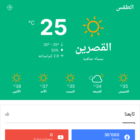
الطقس
25
℃
القصرين
35º - 25º
50%
2.8 كم/ساعة
سماء صافية
38
37
35
34
35
℃
℃
℃
℃
℃
الخميس
الجمعة
السبت
الأحد
الأثنين
تابعنا
0
30٬000
Subscribers
Fans