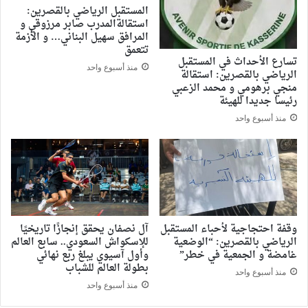
المستقبل الرياضي بالقصرين:
استقالةالمدرب صابر مرزوقي و
المرافق سهيل البناني… و الأزمة
تتعمق
تسارع الأحداث في المستقبل
منذ أسبوع واحد
الرياضي بالقصرين: استقالة
منجي برهومي و محمد الزعبي
رئيسا جديدا للهيئة
منذ أسبوع واحد
وقفة احتجاجية لأحباء المستقبل
آل نصفان يحقق إنجازًا تاريخيًا
الرياضي بالقصرين: “الوضعية
للإسكواش السعودي.. سابع العالم
غامضة و الجمعية في خطر”
وأول آسيوي يبلغ ربع نهائي
بطولة العالم للشباب
منذ أسبوع واحد
منذ أسبوع واحد