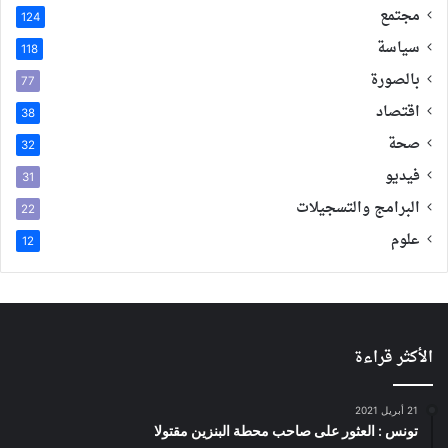
مجتمع
124
سياسة
118
بالصورة
77
اقتصاد
38
صحة
32
فيديو
31
البرامج والتسجيلات
22
علوم
12
الأكثر قراءة
21 أبريل 2021
تونس : العثور على صاحب محطة البنزين مقتولا