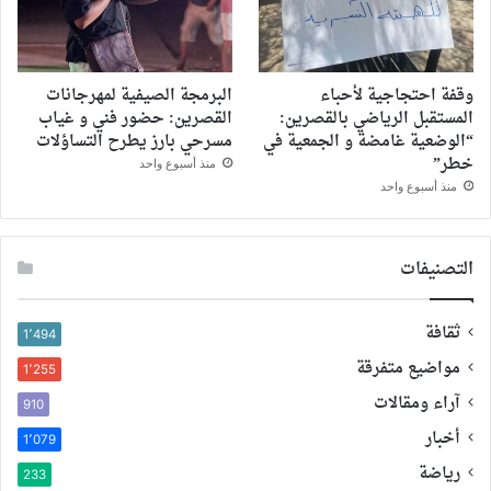
وقفة احتجاجية لأحباء
البرمجة الصيفية لمهرجانات
المستقبل الرياضي بالقصرين:
القصرين: حضور فني و غياب
“الوضعية غامضة و الجمعية في
مسرحي بارز يطرح التساؤلات
خطر”
منذ أسبوع واحد
منذ أسبوع واحد
التصنيفات
ثقافة
1٬494
مواضيع متفرقة
1٬255
آراء ومقالات
910
أخبار
1٬079
رياضة
233