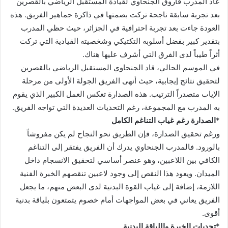
عاد المدرب فاروق الجنحاوي لقيادة المستقبل الرياضي بالقصرين
بعد تجربة سابقة ناجحة تركت بصمتها في ذاكرة جماهير الفريق. هذه
العودة جاءت بعد تجربة احترافية في الجزائر، حيث حظي المدرب
بتقدير كبير بفضل أسلوبه التكتيكي وشخصيته القيادية التي تركت
أثراً طيباً لدى الفرق التي أشرف عليها هناك.
في الموسم الحالي، قاد الجنحاوي المستقبل الرياضي بالقصرين
لتحقيق نتائج إيجابية، حيث أنهى الفريق الجولة الأولى من مرحلة
الإياب متصدراً الترتيب. هذه الصدارة تعكس العمل الكبير الذي يقوم
به المدرب مع المجموعة، رغم التحديات العديدة التي تواجه الفريق.
*
الصدارة رغم غياب التناغم الكامل
ورغم تحقيق الصدارة، فإن الطريق نحو النجاح لم يكن مفروشاً
بالورود. فالمدرب الجنحاوي يدرك أن الفريق يفتقر إلى التناغم
الكافي بين اللاعبين، وهو عنصر أساسي لتحقيق الانسجام داخل
الميدان. ويعود هذا النقص إلى وجود لاعبين تنقصهم الخبرة الفنية
اللازمة، إضافة إلى غياب القوة البدنية لدى البعض منهم، ما يجعل
الفريق يعاني في بعض المواجهات أمام خصوم يتمتعون بلياقة بدنية
أقوى.
*
تحديات الخبرة واللياقة البدنية