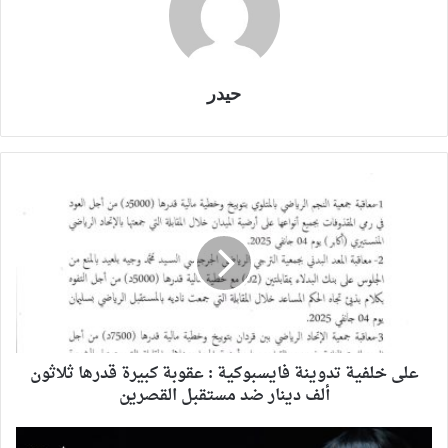
حيدر
على خلفية تدوينة فايسبوكية : عقوبة كبيرة قدرها ثلاثون
ألف دينار ضد مستقبل القصرين