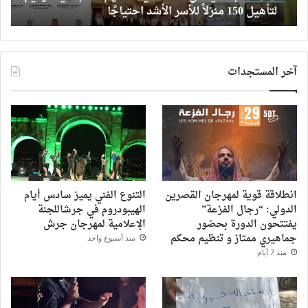
لتأهيل 150 منزلاً للأسر الأشد احتياجًا
ب
لتأهيل
است
150
الش
منزلاً
للأسر
آخر المستجدات
الأشد
احتياجًا
انطلاقة قوية لمهرجان القصرين
التنوع الفني يميز سادس أيام
الدولي: “رجال الفزعة”
الهيبودروم في جرشاللجنة
يفتتحون الدورة بحضور
الإعلامية لمهرجان جرش
جماهيري ممتاز و تنظيم محكم
منذ أسبوع واحد
منذ 7 أيام