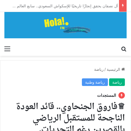
آل نصفان يحقق إنجازًا تاريخيًا للإسكواش السعودي.. سابع العالم وأول آسيوي يبلغ ربع نهائي بطولة العالم للشباب
إبحث
الق
الرئيسية
/
رياضة
رياضة
رياضة وطنية
المستجدات
♕فاروق الجنحاوي.. قائد العودة
الناجحة للمستقبل الرياضي
بالقصرين رغم التحديات.