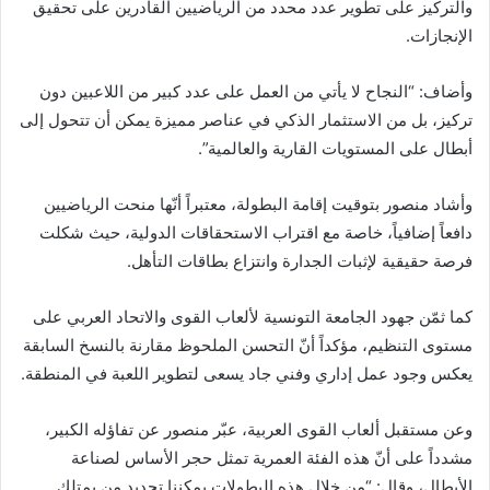
والتركيز على تطوير عدد محدد من الرياضيين القادرين على تحقيق
الإنجازات.
وأضاف: “النجاح لا يأتي من العمل على عدد كبير من اللاعبين دون
تركيز، بل من الاستثمار الذكي في عناصر مميزة يمكن أن تتحول إلى
أبطال على المستويات القارية والعالمية”.
وأشاد منصور بتوقيت إقامة البطولة، معتبراً أنّها منحت الرياضيين
دافعاً إضافياً، خاصة مع اقتراب الاستحقاقات الدولية، حيث شكلت
فرصة حقيقية لإثبات الجدارة وانتزاع بطاقات التأهل.
كما ثمّن جهود الجامعة التونسية لألعاب القوى والاتحاد العربي على
مستوى التنظيم، مؤكداً أنّ التحسن الملحوظ مقارنة بالنسخ السابقة
يعكس وجود عمل إداري وفني جاد يسعى لتطوير اللعبة في المنطقة.
وعن مستقبل ألعاب القوى العربية، عبّر منصور عن تفاؤله الكبير،
مشدداً على أنّ هذه الفئة العمرية تمثل حجر الأساس لصناعة
الأبطال، وقال: “من خلال هذه البطولات يمكننا تحديد من يمتلك