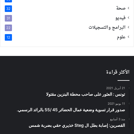
صحة
32
فيديو
31
البرامج والتسجيلات
22
علوم
12
الأكثر قراءة
21 أبريل 2021
تونس : العثور على صاحب محطة البنزين مقتولا
11 يونيو 2021
صدور قرار تسوية وضعية عمال الحضائر 45 /55 بالرائد الرسمي.
منذ 3 أسابيع
القصرين: إصابة بطل ال Steg خذيري حقي بضربة شمس