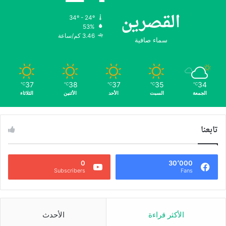
القصرين
34º - 24º
53%
3.46 كم/ساعة
سماء صافية
37
38
37
35
34
℃
℃
℃
℃
℃
الجمعة
السبت
الأحد
الأثنين
الثلاثاء
تابعنا
0
30٬000
Subscribers
Fans
الأكثر قراءة
الأحدث