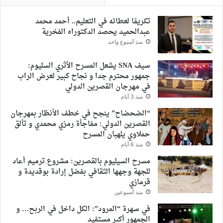
تكريمًا لعطائه في التعليم.. أحمد محمد
عبدالحميد يحصد الدكتوراه الفخرية
منذ أسبوع واحد
سيف SNA يشعل المسرح الأثري السليوم:
جمهور محترم جدا و نجاح كبير لعرض الراب
في مهرجان القصرين الدولي
منذ 3 أيام
“الضحضاح” ينجح في خطف الأنظار بمهرجان
القصرين الدولي: مفاجأة رمزي محمدي و تألق
حملاوي يلهبان المسرح
منذ 6 أيام
مسرح السيليوم بالقصرين: مشروع ترميم أعاد
للجهة وجهها الثقافي بفضل إرادة بوقديدة و
قرمازي
منذ أسبوعين
في سهرة “المرود”: الكل داخل في الربح… و
الجمهور أكبر مستفيد