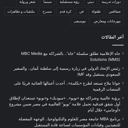
دورات تدريبية
ديني
رؤية مستقبلية
سينما
شعر ورواية
صفاقس
طفولة
فن
كرة قدم
مسرح
ملتقيات و تظاهرات
مهرجانات ومعارض
موسيقى
آخر المقالات
جاه الإعلامية تطلق سلسلة “جاه”.. بالشراكة مع MBC Media
Solutions (MMS)
رئيس الإتحاد الدولي في زيارة رسمية إلى سلطنة عُمان.. والسفير
السعودي يستقبل وفد IMF
جوانا ملاح تستعد لطرح «بكلمة».. أحدث أعمالها الغنائية قريبًا على
المنصات الرقمية
برؤية عالمية وشراكة مع «نوبو».. «سوديك» و«نوبو» تستعدان لإطلاق
أول شقق فندقية تحمل علامة “نوبو” العالمية في مصر ضمن مشروع
«أوجامي» خلال أيام
برنامج MBA جامعة مصر للعلوم والتكنولوجيا.. الوجهة المفضلة
للتنفيذيين وقيادات المؤسسات لصناعة قادة المستقبل