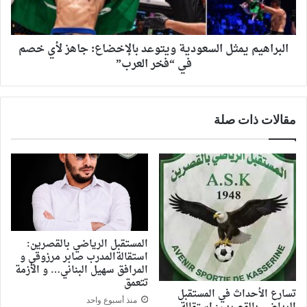
البراهيم يمثل السعودية ويتوعد بالإخضاع: جاهز لأي خصم
في “فخر العرب”
مقالات ذات صلة
المستقبل الرياضي بالقصرين:
استقالةالمدرب صابر مرزوقي و
المرافق سهيل البناني… و الأزمة
تتعمق
تسارع الأحداث في المستقبل
منذ أسبوع واحد