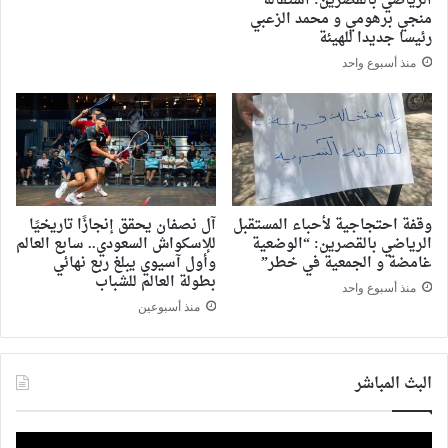
الرياضي بالقصرين: استقالة
منجي برهومي و محمد الزعبي
رئيسا جديدا للهيئة
منذ أسبوع واحد
وقفة احتجاجية لأحباء المستقبل
آل نصفان يحقق إنجازًا تاريخيًا
الرياضي بالقصرين: “الوضعية
للإسكواش السعودي.. سابع العالم
غامضة و الجمعية في خطر”
وأول آسيوي يبلغ ربع نهائي
بطولة العالم للشباب
منذ أسبوع واحد
منذ أسبوعين
البث المباشر