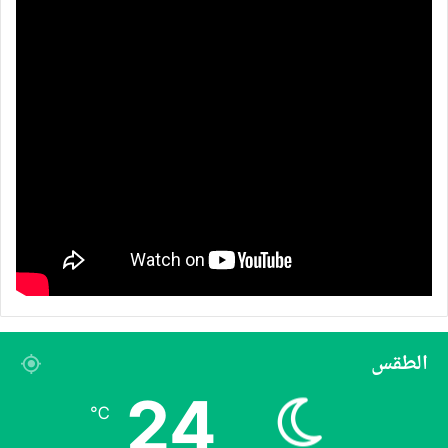
الطقس
24
℃