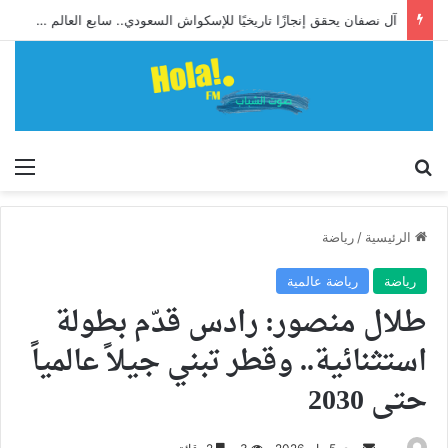
آل نصفان يحقق إنجازًا تاريخيًا للإسكواش السعودي.. سابع العالم وأول آسيوي يبلغ ربع نهائي بطولة العالم للشباب
إبحث
الق
الرئيسية
/
رياضة
رياضة
رياضة عالمية
طلال منصور: رادس قدّم بطولة
استثنائية.. وقطر تبني جيلاً عالمياً
حتى 2030
أرسل