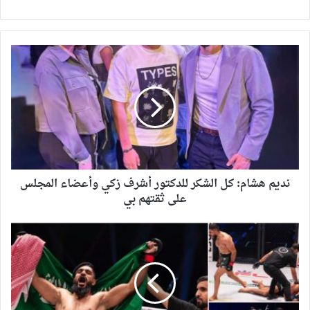
نديم هشام: كل الشكر للدكتور أشرف زكي وأعضاء المجلس
على ثقتهم بي