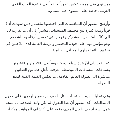
بمستوى فني مميز، عكس تطوراً واضحاً في قاعدة ألعاب القوى
العربية، خاصة على مستوى فئة الشباب.
وأوضح منصور أنّ المنافسات التي احتضنها ملعب رادس شهدت أداءً
قوياً وندية كبيرة بين مختلف المنتخبات، مشيراً إلى أن ما يقارب 80
إلى 90 بالمئة من المشاركين نجحوا في تحسين أرقامهم الشخصية،
وهو مؤشر مهم على جودة التحضير والرغبة العالية لدى اللاعبين في
تحقيق نتائج تؤهلهم للمحافل العالمية.
كما لفت إلى أنّ عدة سباقات، خصوصاً في 200 متر و400 متر
وسباقات المسافات المتوسطة، عرفت تأهل عدد من العدائين
مباشرة إلى بطولة العالم القادمة، ما يعكس القيمة الفنية لهذه
البطولة.
وفي تحليله لهيمنة منتخبات مثل المغرب ومصر والبحرين على جدول
الميداليات، أكد منصور أنّ هذا التفوق لم يكن وليد الصدفة، بل نتيجة
عمل استراتيجي طويل المدى، يقوم على اكتشاف المواهب مبكراً،