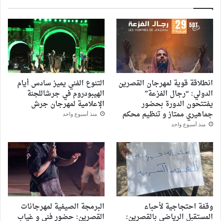
الم
انطلاقة قوية لمهرجان القصرين
التنوع الفني يميز سادس أيام
الدولي: “رجال الفزعة”
الهيبودروم في جرشاللجنة
يفتتحون الدورة بحضور
الإعلامية لمهرجان جرش
جماهيري ممتاز و تنظيم محكم
منذ أسبوع واحد
منذ أسبوع واحد
وقفة احتجاجية لأحباء
البرمجة الصيفية لمهرجانات
المستقبل الرياضي بالقصرين:
القصرين: حضور فني و غياب