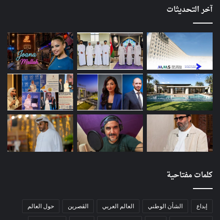
آخر التحديثات
كلمات مفتاحية
إبداع
الشأن الوطني
العالم العربي
الڨصرين
حول العالم