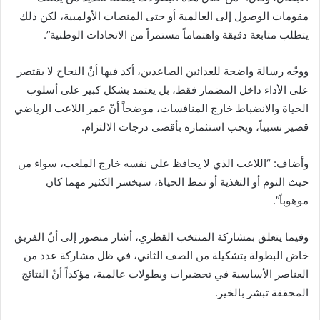
مقومات الوصول إلى العالمية أو حتى المنصات الأولمبية، لكن ذلك
يتطلب متابعة دقيقة واهتماماً مستمراً من الاتحادات الوطنية”.
ووجّه رسالة واضحة للعدائين الصاعدين، أكد فيها أنّ النجاح لا يقتصر
على الأداء داخل المضمار فقط، بل يعتمد بشكل كبير على أسلوب
الحياة والانضباط خارج المنافسات، موضحاً أنّ عمر اللاعب الرياضي
قصير نسبياً، ويجب استثماره بأقصى درجات الالتزام.
وأضاف: “اللاعب الذي لا يحافظ على نفسه خارج الملعب، سواء من
حيث النوم أو التغذية أو نمط الحياة، سيخسر الكثير مهما كان
موهوباً”.
وفيما يتعلق بمشاركة المنتخب القطري، أشار منصور إلى أنّ الفريق
خاض البطولة بتشكيلة من الصف الثاني، في ظل مشاركة عدد من
العناصر الأساسية في تحضيرات وبطولات عالمية، مؤكداً أنّ النتائج
المحققة تبشر بالخير.