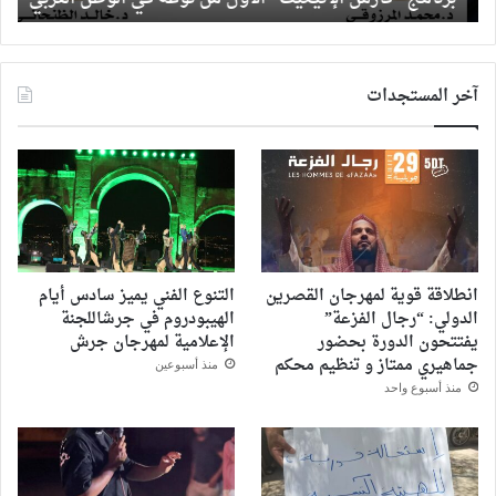
للج
بصف
آخر المستجدات
انطلاقة قوية لمهرجان القصرين
التنوع الفني يميز سادس أيام
الدولي: “رجال الفزعة”
الهيبودروم في جرشاللجنة
يفتتحون الدورة بحضور
الإعلامية لمهرجان جرش
جماهيري ممتاز و تنظيم محكم
منذ أسبوعين
منذ أسبوع واحد