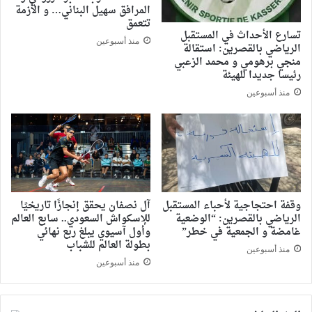
المرافق سهيل البناني… و الأزمة
تتعمق
تسارع الأحداث في المستقبل
منذ أسبوعين
الرياضي بالقصرين: استقالة
منجي برهومي و محمد الزعبي
رئيسا جديدا للهيئة
منذ أسبوعين
وقفة احتجاجية لأحباء المستقبل
آل نصفان يحقق إنجازًا تاريخيًا
الرياضي بالقصرين: “الوضعية
للإسكواش السعودي.. سابع العالم
غامضة و الجمعية في خطر”
وأول آسيوي يبلغ ربع نهائي
بطولة العالم للشباب
منذ أسبوعين
منذ أسبوعين