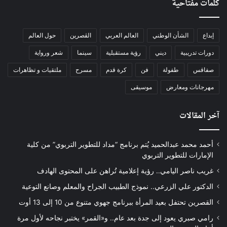
كلمات مفتاحية
إبداع
الشأن الوطني
العالم العربي
الڨصرين
حول العالم
دورات تدريبية
ديني
رؤية مستقبلية
سينما
شعر ورواية
صفاقس
طفولة
فن
كرة قدم
مسرح
ملتقيات و تظاهرات
مهرجانات ومعارض
موسيقى
آخر المقالات
أحمد محمد عبدالحميد يُتم برنامج “مداد للتطوير التربوي” من كلية
الإمارات للتطوير التربوي
غريب ناصر اليامي.. رؤية إعلامية تُراهن على المحتوى الهادف
الدكتور علي الزرعي.. نموذج الطبيب الجراح والمعلم وصانع التوعية
القصرين تحتفل بعيد المرأة ببرنامج جهوي متنوع من 10 إلى 13 أوت
رامي صبري يعود إلى جدة بعد عام.. و«القمر» يختبر نجاحه لأول مرة