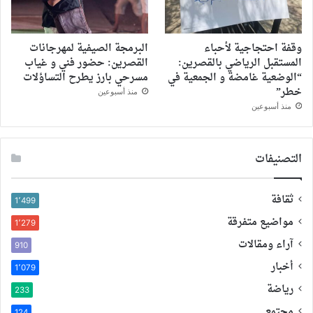
وقفة احتجاجية لأحباء
البرمجة الصيفية لمهرجانات
المستقبل الرياضي بالقصرين:
القصرين: حضور فني و غياب
“الوضعية غامضة و الجمعية في
مسرحي بارز يطرح التساؤلات
خطر”
منذ أسبوعين
منذ أسبوعين
التصنيفات
ثقافة
1٬499
مواضيع متفرقة
1٬279
آراء ومقالات
910
أخبار
1٬079
رياضة
233
مجتمع
124