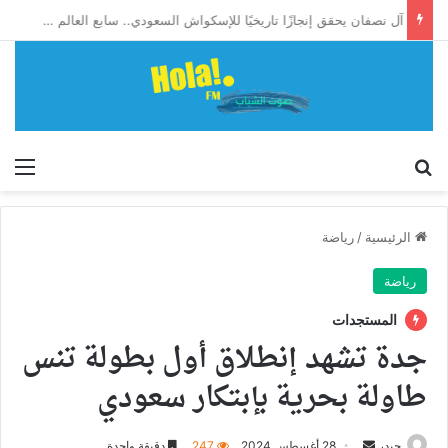
آل نصفان يحقق إنجازًا تاريخيًا للإسكواش السعودي.. سابع العالم وأول آسيوي يبلغ ربع نهائي بطولة العالم للشباب
إبحث
الق
الرئيسية
/
رياضة
رياضة
المستجدات
جدة تشهد إنطلاق أول بطولة تنس
طاولة بحرية بإبتكار سعودي
أرسل
حيدر
28 أغسطس 2024
247
دقيقة واحدة