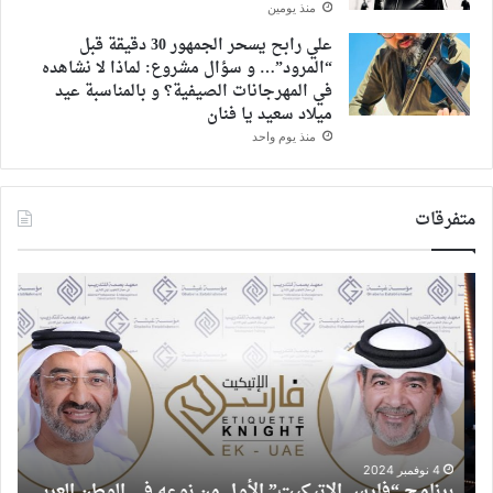
منذ يومين
علي رابح يسحر الجمهور 30 دقيقة قبل
“المرود”… و سؤال مشروع: لماذا لا نشاهده
في المهرجانات الصيفية؟ و بالمناسبة عيد
ميلاد سعيد يا فنان
منذ يوم واحد
متفرقات
برنامج
ابن
“فارس
الق
الإتيكيت”
المل
الأول
فار
من
الر
نوعه
يتأ
في
لنص
الوطن
نها
ا
العربي
الب
4 نوفمبر 2024
برنامج “فارس الإتيكيت” الأول من نوعه في الوطن العربي
ا
الج