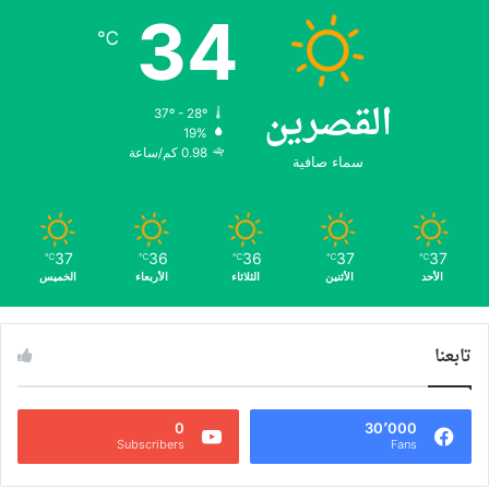
34
℃
القصرين
37º - 28º
19%
0.98 كم/ساعة
سماء صافية
37
36
36
37
37
℃
℃
℃
℃
℃
الأحد
الأثنين
الثلاثاء
الأربعاء
الخميس
تابعنا
0
30٬000
Subscribers
Fans