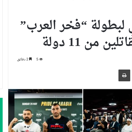
ي لبطولة “فخر العرب”
 من 11 دولة
5
2 دقائق
ر بالبريد الالكتروني
طباعة