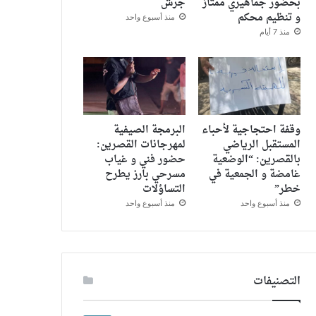
بحضور جماهيري ممتاز
جرش
و تنظيم محكم
منذ أسبوع واحد
منذ 7 أيام
وقفة احتجاجية لأحباء
البرمجة الصيفية
المستقبل الرياضي
لمهرجانات القصرين:
بالقصرين: “الوضعية
حضور فني و غياب
غامضة و الجمعية في
مسرحي بارز يطرح
خطر”
التساؤلات
منذ أسبوع واحد
منذ أسبوع واحد
التصنيفات