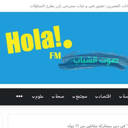
 تاريخيًا للإسكواش السعودي.. سابع العالم وأول آسيوي يبلغ ربع نهائي بطولة العالم
راديو هُلاَ‎
سة
اقتصاد
مجتمع
صحة
علوم
ي دبي بمشاركة مقاتلين من 11 دولة