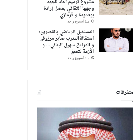
مشروع ترميم أعاد للجهة
وجهها الثقافي بفضل إرادة
بوقديدة و قرمازي
منذ أسبوع واحد
المستقبل الرياضي بالقصرين:
استقالةالمدرب صابر مرزوقي
و المرافق سهيل البناني… و
الأزمة تتعمق
منذ أسبوع واحد
متفرقات
جائزة
لبنان
السعودية
يطلق
الكبرى
المؤتمر
Formula1
الوطني
stc
تحت
11 نوفمبر 2025