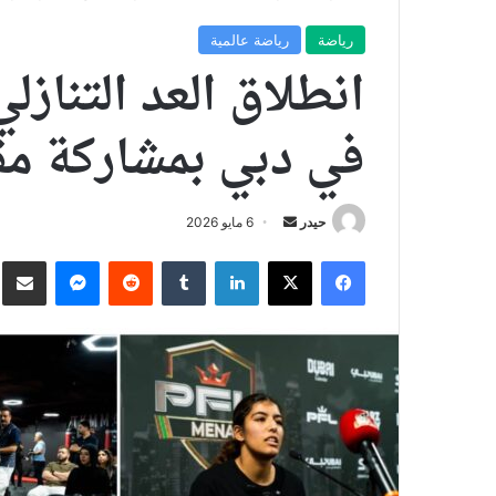
رياضة
رياضة عالمية
انطلاق العد التنازل
في دبي بمشاركة مقاتلين
أرسل
حيدر
6 مايو 2026
بريدا
فيسبوك
X
لينكدإن
ماسنجر
نش
إلكترونيا