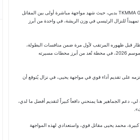
وجاء ذلك خلال اليوم الإعلامي الذي أُقيم في صالة TKMMA Gym بدبي، حيث شهد مواجهة مباشرة أولى بين المقاتل
هيداً للنزال الرئيسي في وزن الريشة، في واحدة من أبرز
ظار قبل ظهوره المرتقب لأول مرة ضمن منافسات البطولة،
حيث يستعد لخوض نزال مهم أمام جماهيره في افتتاح موسم 2026، في محطة تُعد من أبرز محطات مسيرته
مه على تقديم أداء قوي في مواجهة يحيى، في نزال يُتوقع أن
لي، دعم الجماهير هنا يمنحني دافعاً كبيراً لتقديم أفضل ما لدي،
».
 كبيرة، محمد يحيى مقاتل قوي، واستعدادي لهذه المواجهة