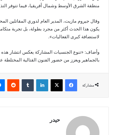
الاطفال
منطقة الشرق الأوسط وشمال أفريقيا، فيما تتوفر التذاكر 
في
15 مارس 2021
نزاع
مسابقة في إطار 
وقال جيروم مازيت، المدير العام لدوري المقاتلين ا
مع
الاطفال في نزاع م
القانون
يكون هذا الحدث أكثر من مجرد بطولة، بل تجربة متكامل
لاستضافة كبرى الفعاليات».
وأضاف: «تنوع الجنسيات المشاركة يعكس انتشار هذه ال
بالجماهير ويعزز من حضور الفنون القتالية المختلطة عل
فيسبوك
X
لينكدإن
مشاركة
حيدر