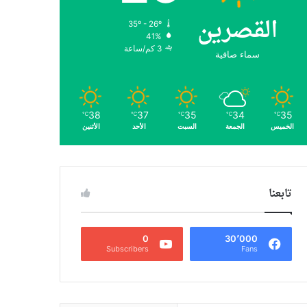
القصرين
35º - 26º
41%
3 كم/ساعة
سماء صافية
38
37
35
34
35
℃
℃
℃
℃
℃
الخميس
الجمعة
السبت
الأحد
الأثنين
تابعنا
0
30٬000
Subscribers
Fans