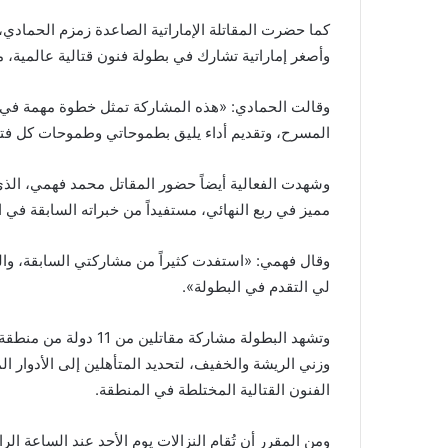
كما حضرت المقاتلة الإماراتية الصاعدة زمزم الحمادي،
وأصغر إماراتية تشارك في بطولة فنون قتالية عالمية، مؤ
وقالت الحمادي: «هذه المشاركة تمثل خطوة مهمة في مس
المسرح، وتقديم أداء يليق بطموحاتي وطموحات كل فت
وشهدت الفعالية أيضاً حضور المقاتل محمد فهمي، ا
مميز في ربع النهائي، مستفيداً من خبراته السابقة في ا
وقال فهمي: «استفدت كثيراً من مشاركتي السابقة، والي
لي التقدم في البطولة».
وتشهد البطولة مشاركة 
مسابقة
في
الفنون القتالية المختلطة في المنطقة.
إطار
مشروع
حول
ومن المقرر أن تُقام النزالات يوم الأحد عند الساعة ال