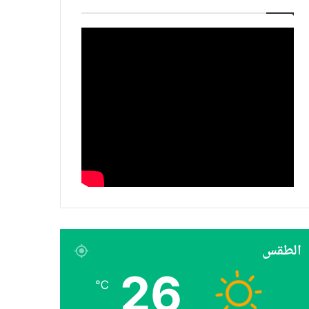
الطقس
26
℃