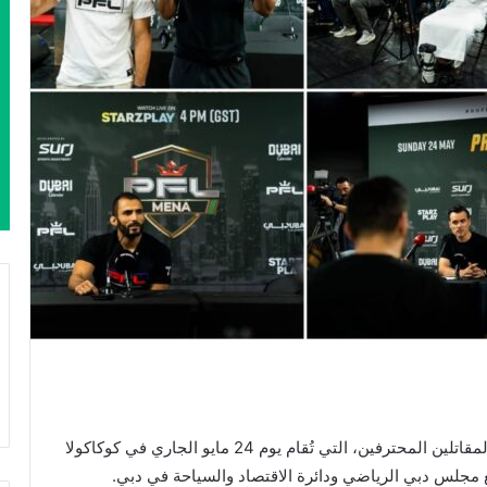
انطلق العدّ التنازلي للنسخة التاسعة من بطولة دوري المقاتلين المحترفين، التي تُقام يوم 24 مايو الجاري في كوكاكولا
ع مجلس دبي الرياضي ودائرة الاقتصاد والسياحة في دبي.