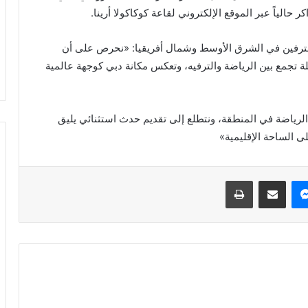
الجميح..
حالياً عبر الموقع الإلكتروني لقاعة كوكاكولا أرينا.
17 مارس 2026
مسيرة
رحيل الشيخ حمد بن عبدالعزيز
عطاء
مشروع حول
الجميح.. مسيرة عطاء تُختتم بعد
لمحترفين في الشرق الأوسط وشمال أفريقيا: «نحرص على أن
تُختتم
ع القانون
عامًا من الإنجاز والعمل الخيري
بعد
ة تجمع بين الرياضة والترفيه، وتعكس مكانة دبي كوجهة عالمية
97
عامًا
من
رياضة في المنطقة، ونتطلع إلى تقديم حدث استثنائي يليق
الإنجاز
ى الساحة الإقليمية»
والعمل
الخيري
ماسنجر
نشر بالبريد الالكتروني
طباعة