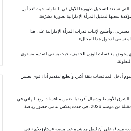
 التي تستعد لتسجيل ظهورها الأول في البطولة، حيث تُعد أول
كدة سعيها لتمثيل المرأة الإماراتية بصورة مشرّفة.
يرتي، وأطمح لإثبات قدرات المرأة الإماراتية على هذا
اة تسعى لدخول هذا المجال».
لذي يخوض منافسات الوزن الخفيف، حيث يسعى لتقديم مستوى
لبطولة.
وم أدخل المنافسات بثقة أكبر، وأتطلع لتقديم أداء قوي يضمن
مقاتلين من 11 دولة من منطقة الشرق الأوسط وشمال أفريقيا، ضمن منافسات ربع النهائي في
رحيل
وزني الريشة والخفيف، لتحديد المتأهلين إلى الأدوار المقبلة من موسم 2026، في حدث يعكس تنامي حضور رياضة
الشيخ
حمد
بن
عبدالعزيز
رابعة مساءً، على أن تُنقل مباشرة عبر منصة «ستارزبلاي» في