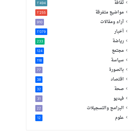
ثقافة
1٬494
مواضيع متفرقة
1٬255
آراء ومقالات
910
أخبار
1٬079
رياضة
233
مجتمع
124
سياسة
118
بالصورة
77
اقتصاد
38
صحة
32
فيديو
31
البرامج والتسجيلات
22
علوم
12