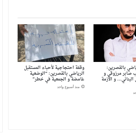
ياضي بالقصرين:
وقفة احتجاجية لأحباء المستقبل
ب صابر مرزوقي و
الرياضي بالقصرين: “الوضعية
البناني… و الأزمة
غامضة و الجمعية في خطر”
منذ أسبوع واحد
د