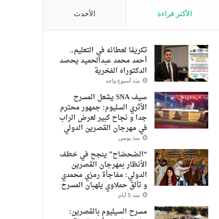
الأكثر قراءة
الأحدث
تكريمًا لعطائه في التعليم..
أحمد محمد عبدالحميد يحصد
الدكتوراه الفخرية
منذ أسبوع واحد
سيف SNA يشعل المسرح
الأثري السليوم: جمهور محترم
جدا و نجاح كبير لعرض الراب
في مهرجان القصرين الدولي
منذ يومين
“الضحضاح” ينجح في خطف
الأنظار بمهرجان القصرين
الدولي: مفاجأة رمزي محمدي
و تألق حملاوي يلهبان المسرح
منذ 5 أيام
مسرح السيليوم بالقصرين: