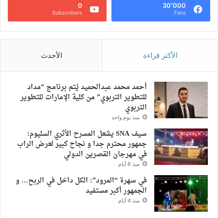
0
30٬000
Subscribers
Fans
الأكثر قراءة
الأحدث
أحمد محمد عبدالحميد يُتم برنامج “مداد
للتطوير التربوي” من كلية الإمارات للتطوير
التربوي
منذ يوم واحد
سيف SNA يشعل المسرح الأثري السليوم:
جمهور محترم جدا و نجاح كبير لعرض الراب
في مهرجان القصرين الدولي
منذ 6 أيام
في سهرة “المرود”: الكل داخل في الربح… و
الجمهور أكبر مستفيد
منذ 4 أيام