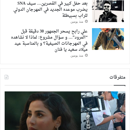
بعد حفل كبير في القصرين… سيف SNA
يضرب موعده الجديد في المهرجان الدولي
للراب بسبيطلة
منذ يومين
علي رابح يسحر الجمهور 30 دقيقة قبل
“المرود”… و سؤال مشروع: لماذا لا نشاهده
في المهرجانات الصيفية؟ و بالمناسبة عيد
ميلاد سعيد يا فنان
منذ يومين
متفرقات
أداء
هبة
جبار..
طو
تفاعل
نجم
كبير
حفل
مع
افتت
مشاهد
مهر