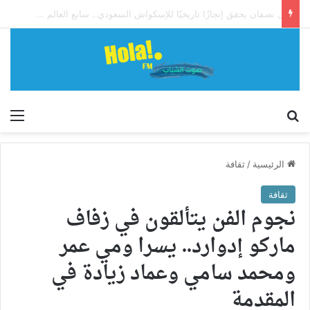
آل نصفان يحقق إنجازًا تاريخيًا للإسكواش السعودي.. سابع العالم وأول آسيوي يبلغ ربع نهائي بطولة العالم للشباب
إبحث
الق
الرئيسية
/
ثقافة
ثقافة
نجوم الفن يتألقون في زفاف
ماركو إدوارد.. يسرا ومي عمر
ومحمد سامي وعماد زيادة في
المقدمة