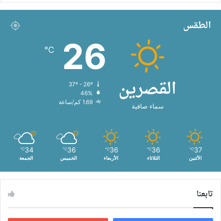
الطقس
26
℃
القصرين
37º - 26º
46%
1.69 كم/ساعة
سماء صافية
34
36
36
36
37
℃
℃
℃
℃
℃
الأثنين
الثلاثاء
الأربعاء
الخميس
الجمعة
تابعنا