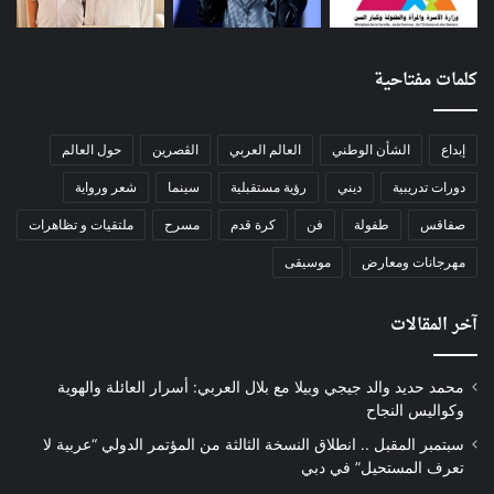
كلمات مفتاحية
إبداع
الشأن الوطني
العالم العربي
الڨصرين
حول العالم
دورات تدريبية
ديني
رؤية مستقبلية
سينما
شعر ورواية
صفاقس
طفولة
فن
كرة قدم
مسرح
ملتقيات و تظاهرات
مهرجانات ومعارض
موسيقى
آخر المقالات
محمد حديد والد جيجي وبيلا مع بلال العربي: أسرار العائلة والهوية
وكواليس النجاح
سبتمبر المقبل .. انطلاق النسخة الثالثة من المؤتمر الدولي “عربية لا
تعرف المستحيل” في دبي