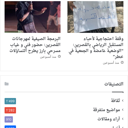
وقفة احتجاجية لأحباء
البرمجة الصيفية لمهرجانات
المستقبل الرياضي بالقصرين:
القصرين: حضور فني و غياب
“الوضعية غامضة و الجمعية في
مسرحي بارز يطرح التساؤلات
خطر”
منذ أسبوعين
منذ أسبوعين
التصنيفات
ثقافة
1٬499
مواضيع متفرقة
1٬282
آراء ومقالات
910