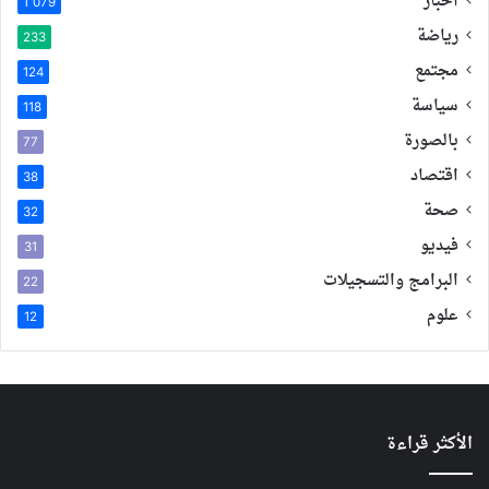
أخبار
1٬079
رياضة
233
مجتمع
124
سياسة
118
بالصورة
77
اقتصاد
38
صحة
32
فيديو
31
البرامج والتسجيلات
22
علوم
12
الأكثر قراءة