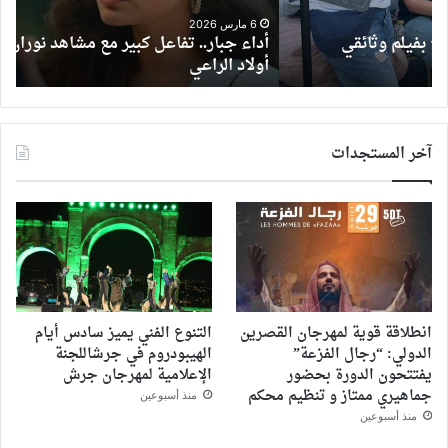
نوران
موا
ماجد
الم
6 مارس 2026
أداء جبار.. تفاعل كبير مع مشاهد نوران ماجد في مسلسل
ه
في
في
أولاد الراعي
ف
مسلسل
الم
أولاد
الراعي
آخر المستجدات
انطلاقة قوية لمهرجان القصرين
التنوع الفني يميز سادس أيام
الدولي: “رجال الفزعة”
الهيبودروم في جرشاللجنة
يفتتحون الدورة بحضور
الإعلامية لمهرجان جرش
جماهيري ممتاز و تنظيم محكم
منذ أسبوعين
منذ أسبوعين