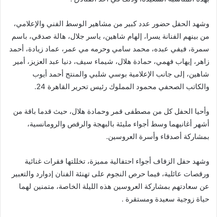
وشهد الحفل حضور عدد كبير من مشاهير الوسط الفني والإعلامي،
من بينهم الفنانة يسرا، إلهام شاهين، ياسر جلال، هالة صدقي، باسم
سمرة، فيفي عبده، محمد سامي وحرمه مي عمر، عماد زيادة، أحمد
زاهر، إيهاب فهمي، حمادة هلال، شيماء سيف، دنيا عبد العزيز، أمير
شاهين، إلى جانب الإعلامية بوسي شلبي والمنتج أحمد أيوب
والكاتب الصحفي محمود المملوك رئيس تحرير القاهرة 24.
وأحيا الحفل كل من مصطفى قمر وحمادة هلال، حيث قدما باقة من
أشهر أغانيهما وسط أجواء مليئة بالبهجة والرقص والرومانسية،
بمشاركة أصدقاء وأسرة العروسين.
وشهد حفل الزفاف أجواء احتفالية مميزة، تخللتها فقرات غنائية
ورقصات عائلية، فيما حرص النجوم على تهنئة الفنان إدوارد والتعبير
عن سعادتهم بمشاركة العروسين هذه الليلة الخاصة، متمنين لهما
حياة زوجية سعيدة ومستقرة .