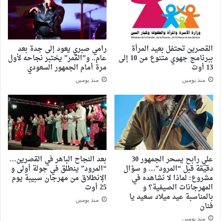
القصرين تحتفل بعيد المرأة
رامي صبري يعود إلى جدة بعد
ببرنامج جهوي متنوع من 10 إلى
عام.. و”القمر” يختبر نجاحه لأول
13 أوت
مرة أمام الجمهور السعودي
منذ يومين
منذ يومين
علي رابح يسحر الجمهور 30
بعد النجاح الباهر في القصرين…
دقيقة قبل “المرود”… و سؤال
“المرود” ينطلق في جولة أولى و
مشروع: لماذا لا نشاهده في
الإنطلاق من مهرجان سبيبة يوم
المهرجانات الصيفية؟ و
25 أوت
بالمناسبة عيد ميلاد سعيد يا
منذ يومين
فنان
منذ يومين