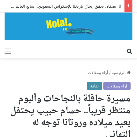
آل نصفان يحقق إنجازًا تاريخيًا للإسكواش السعودي.. سابع العالم وأول آسيوي يبلغ ربع نهائي بطولة العالم للشباب
إبحث
الق
الرئيسية
/
آراء ومقالات
آراء ومقالات
ثقافة
مسيرة حافلة بالنجاحات وألبوم
منتظر قريباً.. حسام حبيب يحتفل
بعيد ميلاده وروتانا توجه له
التهاني