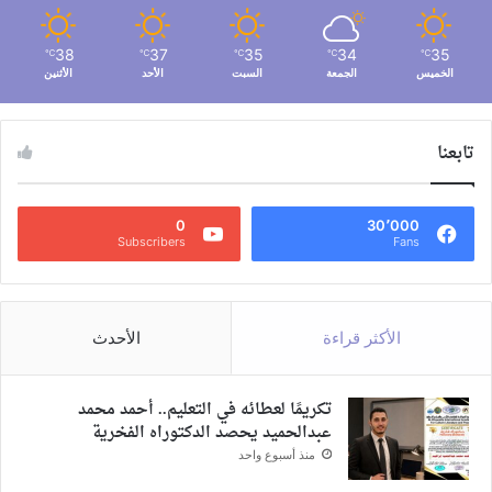
38
37
35
34
35
℃
℃
℃
℃
℃
الخميس
الجمعة
السبت
الأحد
الأثنين
تابعنا
0
30٬000
Subscribers
Fans
الأكثر قراءة
الأحدث
تكريمًا لعطائه في التعليم.. أحمد محمد
عبدالحميد يحصد الدكتوراه الفخرية
منذ أسبوع واحد