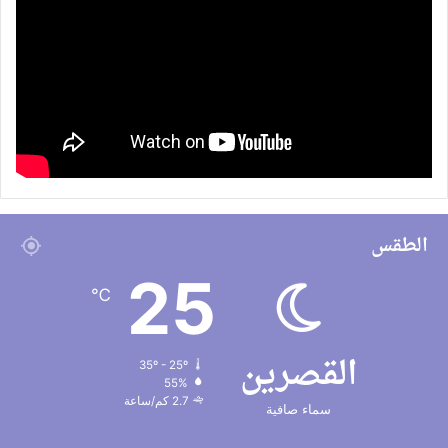
الطقس
25
℃
القصرين
35º - 25º
55%
2.7 كم/ساعة
سماء صافية