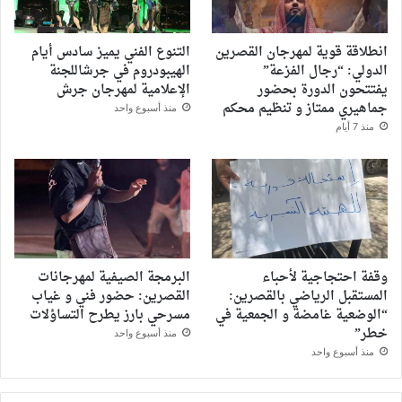
انطلاقة قوية لمهرجان القصرين
التنوع الفني يميز سادس أيام
الدولي: “رجال الفزعة”
الهيبودروم في جرشاللجنة
يفتتحون الدورة بحضور
الإعلامية لمهرجان جرش
جماهيري ممتاز و تنظيم محكم
منذ أسبوع واحد
منذ 7 أيام
وقفة احتجاجية لأحباء
البرمجة الصيفية لمهرجانات
المستقبل الرياضي بالقصرين:
القصرين: حضور فني و غياب
“الوضعية غامضة و الجمعية في
مسرحي بارز يطرح التساؤلات
خطر”
منذ أسبوع واحد
منذ أسبوع واحد