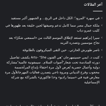
آخر المقالات
في سهرة “المرود”: الكل داخل في الربح… و الجمهور أكبر مستفيد
ملكة جمال مصر سما كامل تدعم وصيفتها لجين خليفة بعد ظهورها في
كليب عمرو دياب
سيرا إبراهيم تستعد لإطلاق الموسم الثالث من «اسمعني شكرًا» بعد
نجاح موسمين وتصدره التريند
ناصر طويرش الحارثي.. حين التقى الميكروفون بالطابوقة
كتبت د. ايمي حسينمهرجان “هي الفنون Arts- “She يكشف تفاصيل
دورته السادسة تحت شعار”أصوات السلام.. سيمفونية عالمية”مشاركة
دولية وأعمال حصرية تُعرض لأول مرة احتفاءً بإبداع المرأةنسمة
محجوب وفرح الديباني ومروة ناجي يتصدرن فعاليات المهرجانلأول مرة
معارض فنية في «سينما راديو» و«ذا فاكتوري» بالشراكة مع شركة
الإسماعيلية