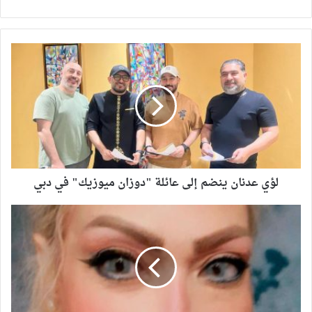
لؤي عدنان ينضم إلى عائلة "دوزان ميوزيك" في دبي