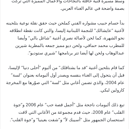
وسط مسيرة فنية حافلة بالنجاحات والأعمال المميزة التي تركت
بصمة واضحة في عالم الغناء العربي.
بدأ حسام حبيب مشواره الفني كملحن حيث حقق نقلة نوعية بتلحينه
لأغنية “عايشالك” للنجمة اللبنانية إليسا، والتي كانت نقطة انطلاقه
نحو الشهرة، كما لحن لأصالة نصري أغنية “شاغل بالي” وأيضا
للمطرب محمد حماقي، ولحن ديو مميز جمعه بالمطربة شيرين
عبدالوهاب ولحن لها أيضا تتر برنامجها “شيري ستوديو”.
كما قام بتلحين أغنية “قد ما بشتاقلك” من ألبوم “أحلى دنيا” لإليسا،
قبل أن يتحول إلى الغناء بنفسه ويصدر أول ألبوماته بعنوان “لسة”
عام 2004، والذي تضمن أغاني مثل “لسة” التي صوّرها مع المخرجة
كارولين لبكي.
تبع ذلك ألبومات ناجحة مثل “أجمل قصة حب” عام 2006 و”جوة
القلب” عام 2008، حيث قدم مجموعة من الأغاني التي لاقت
استحسان الجمهور مثل “أسيبك لأ” و”شفت بعينيا” و”جوة القلب”.