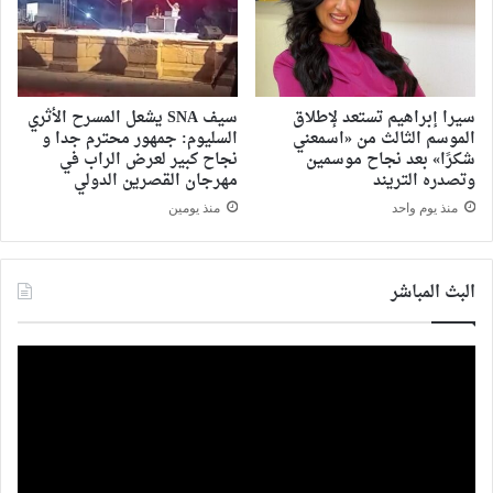
سيرا إبراهيم تستعد لإطلاق
سيف SNA يشعل المسرح الأثري
الموسم الثالث من «اسمعني
السليوم: جمهور محترم جدا و
شكرًا» بعد نجاح موسمين
نجاح كبير لعرض الراب في
وتصدره التريند
مهرجان القصرين الدولي
منذ يوم واحد
منذ يومين
البث المباشر