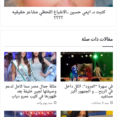
كتبت د. ايمي حسين ..الاشباع اللحظي مشاعر حقيقيه
؟؟؟؟
مقالات ذات صلة
في سهرة “المرود”: الكل داخل
ملكة جمال مصر سما كامل تدعم
في الربح… و الجمهور أكبر
وصيفتها لجين خليفة بعد
مستفيد
ظهورها في كليب عمرو دياب
منذ 3 ساعات
منذ يوم واحد