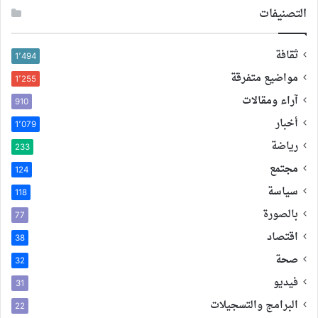
التصنيفات
ثقافة
1٬494
مواضيع متفرقة
1٬255
آراء ومقالات
910
أخبار
1٬079
رياضة
233
مجتمع
124
سياسة
118
بالصورة
77
اقتصاد
38
صحة
32
فيديو
31
البرامج والتسجيلات
22