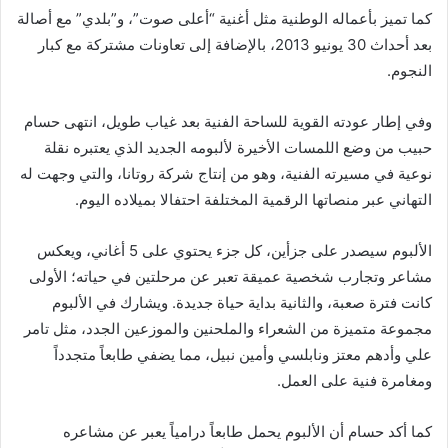
كما تميز بأعماله الوطنية مثل أغنية “أعلى صوت”، و”بلدي” مع أصالة
بعد أحداث 30 يونيو 2013، بالإضافة إلى تعاونات مشتركة مع كبار
النجوم.
وفي إطار عودته القوية للساحة الفنية بعد غياب طويل، انتهى حسام
حبيب من وضع اللمسات الأخيرة لألبومه الجديد الذي يعتبره نقلة
نوعية في مسيرته الفنية، وهو من إنتاج شركة روتانا، والتي وجهت له
التهاني عبر منصاتها الرقمية المختلفة احتفالا بميلاده اليوم.
الألبوم سيصدر على جزأين، كل جزء يحتوي على 5 أغاني، ويعكس
مشاعر وتجارب شخصية عميقة تعبر عن مرحلتين في حياته؛ الأولى
كانت فترة صعبة، والثانية بداية حياة جديدة. ويشارك في الألبوم
مجموعة متميزة من الشعراء والملحنين والموزعين الجدد، مثل تامر
علي وأدهم معتز ونابلسي وأمين نبيل، مما يضفي طابعاً متجدداً
ومغامرة فنية على العمل.
كما أكد حسام أن الألبوم يحمل طابعاً درامياً يعبر عن مشاعره