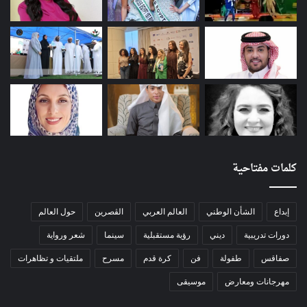
كلمات مفتاحية
إبداع
الشأن الوطني
العالم العربي
الڨصرين
حول العالم
دورات تدريبية
ديني
رؤية مستقبلية
سينما
شعر ورواية
صفاقس
طفولة
فن
كرة قدم
مسرح
ملتقيات و تظاهرات
مهرجانات ومعارض
موسيقى