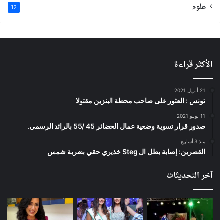
علوم
12
الأكثر قراءة
21 أبريل 2021
تونس : العثور على صاحب محطة البنزين مقتولا
11 يونيو 2021
صدور قرار تسوية وضعية عمال الحضائر 45 /55 بالرائد الرسمي.
منذ 3 أسابيع
القصرين: إصابة بطل ال Steg خذيري حقي بضربة شمس
آخر التحديثات