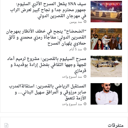
سيف SNA يشعل المسرح الأثري السليوم:
جمهور محترم جدا و نجاح كبير لعرض الراب
في مهرجان القصرين الدولي
منذ يومين
“الضحضاح” ينجح في خطف الأنظار بمهرجان
القصرين الدولي: مفاجأة رمزي محمدي و تألق
حملاوي يلهبان المسرح
منذ 5 أيام
مسرح السيليوم بالقصرين: مشروع ترميم أعاد
للجهة وجهها الثقافي بفضل إرادة بوقديدة و
قرمازي
منذ أسبوع واحد
المستقبل الرياضي بالقصرين: استقالةالمدرب
صابر مرزوقي و المرافق سهيل البناني… و
الأزمة تتعمق
منذ أسبوع واحد
متفرقات