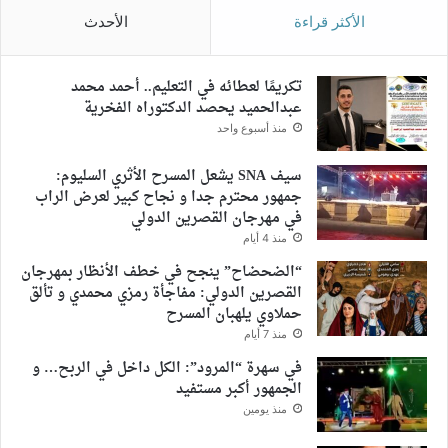
الأكثر قراءة
الأحدث
تكريمًا لعطائه في التعليم.. أحمد محمد
عبدالحميد يحصد الدكتوراه الفخرية
منذ أسبوع واحد
سيف SNA يشعل المسرح الأثري السليوم:
جمهور محترم جدا و نجاح كبير لعرض الراب
في مهرجان القصرين الدولي
منذ 4 أيام
“الضحضاح” ينجح في خطف الأنظار بمهرجان
القصرين الدولي: مفاجأة رمزي محمدي و تألق
حملاوي يلهبان المسرح
منذ 7 أيام
في سهرة “المرود”: الكل داخل في الربح… و
الجمهور أكبر مستفيد
منذ يومين