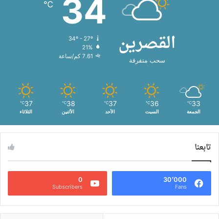
34
℃
القصرين
34º - 27º
21%
7.61 كم/ساعة
سحب متفرقة
37
38
37
36
33
℃
℃
℃
℃
℃
الجمعة
السبت
الأحد
الأثنين
الثلاثاء
تابعنا
0
30٬000
Subscribers
Fans