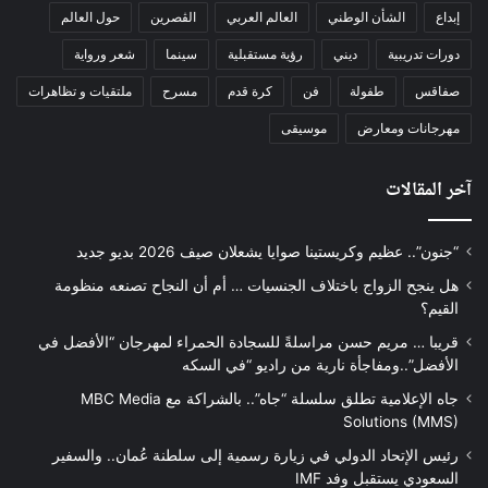
إبداع
الشأن الوطني
العالم العربي
الڨصرين
حول العالم
دورات تدريبية
ديني
رؤية مستقبلية
سينما
شعر ورواية
صفاقس
طفولة
فن
كرة قدم
مسرح
ملتقيات و تظاهرات
مهرجانات ومعارض
موسيقى
آخر المقالات
“جنون”.. عظيم وكريستينا صوايا يشعلان صيف 2026 بديو جديد
هل ينجح الزواج باختلاف الجنسيات … أم أن النجاح تصنعه منظومة
القيم؟
قريبا … مريم حسن مراسلةً للسجادة الحمراء لمهرجان “الأفضل في
الأفضل”..ومفاجأة نارية من راديو “في السكه
جاه الإعلامية تطلق سلسلة “جاه”.. بالشراكة مع MBC Media
Solutions (MMS)
رئيس الإتحاد الدولي في زيارة رسمية إلى سلطنة عُمان.. والسفير
السعودي يستقبل وفد IMF