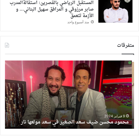
المستقبل الرياضي بالقصرين: استقالةالمدرب
صابر مرزوقي و المرافق سهيل البناني… و
الأزمة تتعمق
منذ أسبوع واحد
متفرقات
محمود
انفر
محسن
|
ضيف
مياد
سعد
الح
الصغير
تفت
في
صند
سعد
أسر
ا
مولعها
لأول
و
نار
مرة
9 فبراير 2024
محمود محسن ضيف سعد الصغير في سعد مولعها نار
خ
وتس
لكتا
سير