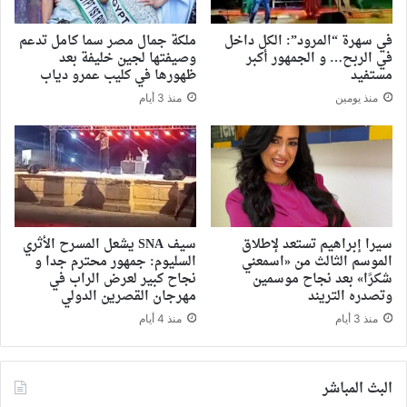
في سهرة “المرود”: الكل داخل
ملكة جمال مصر سما كامل تدعم
في الربح… و الجمهور أكبر
وصيفتها لجين خليفة بعد
مستفيد
ظهورها في كليب عمرو دياب
منذ يومين
منذ 3 أيام
سيرا إبراهيم تستعد لإطلاق
سيف SNA يشعل المسرح الأثري
الموسم الثالث من «اسمعني
السليوم: جمهور محترم جدا و
شكرًا» بعد نجاح موسمين
نجاح كبير لعرض الراب في
وتصدره التريند
مهرجان القصرين الدولي
منذ 3 أيام
منذ 4 أيام
البث المباشر