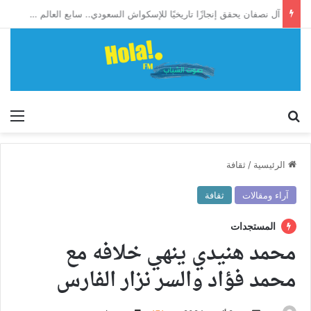
آل نصفان يحقق إنجازًا تاريخيًا للإسكواش السعودي.. سابع العالم وأول آسيوي يبلغ ربع نهائي بطولة العالم للشباب
إبحث
الق
الرئيسية
/
ثقافة
آراء ومقالات
ثقافة
المستجدات
محمد هنيدي ينهي خلافه مع
محمد فؤاد والسر نزار الفارس