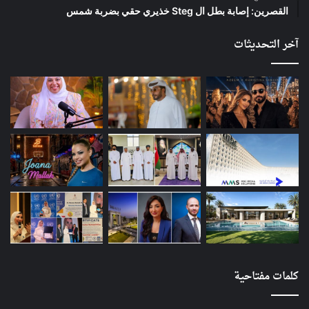
القصرين: إصابة بطل ال Steg خذيري حقي بضربة شمس
آخر التحديثات
كلمات مفتاحية