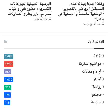
وقفة احتجاجية لأحباء
البرمجة الصيفية لمهرجانات
المستقبل الرياضي بالقصرين:
القصرين: حضور فني و غياب
“الوضعية غامضة و الجمعية في
مسرحي بارز يطرح التساؤلات
خطر”
منذ أسبوعين
منذ أسبوع واحد
التصنيفات
ثقافة
1٬494
مواضيع متفرقة
1٬268
آراء ومقالات
910
أخبار
1٬079
رياضة
233
مجتمع
124
سياسة
118