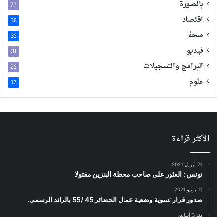
بالصورة
77
اقتصاد
38
صحة
32
فيديو
31
البرامج والتسجيلات
22
علوم
12
الأكثر قراءة
21 أبريل 2021
تونس : العثور على صاحب محطة البنزين مقتولا
11 يونيو 2021
صدور قرار تسوية وضعية عمال الحضائر 45 /55 بالرائد الرسمي.
منذ 3 أسابيع