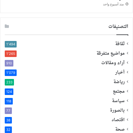
منذ أسبوع واحد
التصنيفات
ثقافة
1٬494
مواضيع متفرقة
1٬265
آراء ومقالات
910
أخبار
1٬079
رياضة
233
مجتمع
124
سياسة
118
بالصورة
77
اقتصاد
38
صحة
32