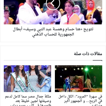
تتويج «هنا حسام وهمسة عبد النبي وسيف» أبطال
الجمهورية للحساب الذهني
مقالات ذات صلة
في سهرة “المرود”: الكل داخل
ملكة جمال مصر سما كامل تدعم
في الربح… و الجمهور أكبر
وصيفتها لجين خليفة بعد
مستفيد
ظهورها في كليب عمرو دياب