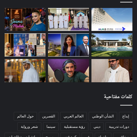
كلمات مفتاحية
إبداع
الشأن الوطني
العالم العربي
الڨصرين
حول العالم
دورات تدريبية
ديني
رؤية مستقبلية
سينما
شعر ورواية
صفاقس
طفولة
فن
كرة قدم
مسرح
ملتقيات و تظاهرات