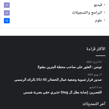
فيديو
31
البرامج والتسجيلات
22
علوم
12
الأكثر قراءة
21 أبريل 2021
تونس : العثور على صاحب محطة البنزين مقتولا
11 يونيو 2021
صدور قرار تسوية وضعية عمال الحضائر 45 /55 بالرائد الرسمي.
منذ 3 أسابيع
القصرين: إصابة بطل ال Steg خذيري حقي بضربة شمس
آخر التحديثات