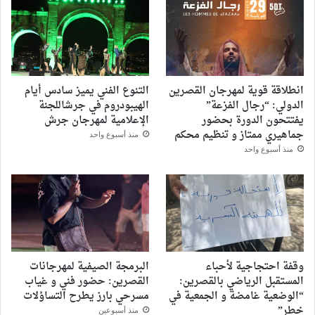
انطلاقة قوية لمهرجان القصرين
التنوع الفني يميز سادس أيام
الدولي: “رجال الفزعة”
الهيبودروم في جرشاللجنة
يفتتحون الدورة بحضور
الإعلامية لمهرجان جرش
جماهيري ممتاز و تنظيم محكم
منذ أسبوع واحد
منذ أسبوع واحد
وقفة احتجاجية لأحباء
البرمجة الصيفية لمهرجانات
المستقبل الرياضي بالقصرين:
القصرين: حضور فني و غياب
“الوضعية غامضة و الجمعية في
مسرحي بارز يطرح التساؤلات
خطر”
منذ أسبوعين