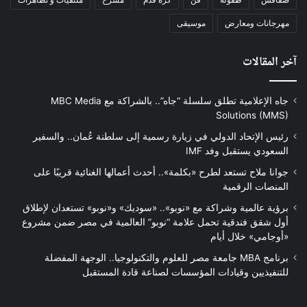
مهرجانات ومعارض
موسيقى
آخر المقالات
جاه الإعلامية تطلق سلسلة “جاه”.. بالشراكة مع MBC Media
Solutions (MMS)
رئيس الإتحاد الدولي في زيارة رسمية إلى سلطنة عُمان.. والسفير
السعودي يستقبل وفد IMF
جوانا ملاح تستعد لطرح «بكلمة».. أحدث أعمالها الغنائية قريبًا على
المنصات الرقمية
برؤية عالمية وشراكة مع «نوبو».. «سوديك» و«نوبو» تستعدان لإطلاق
أول شقق فندقية تحمل علامة “نوبو” العالمية في مصر ضمن مشروع
«أوجامي» خلال أيام
برنامج MBA جامعة مصر للعلوم والتكنولوجيا.. الوجهة المفضلة
للتنفيذيين وقيادات المؤسسات لصناعة قادة المستقبل