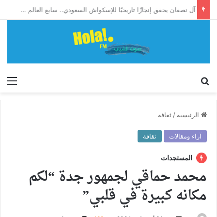
آل نصفان يحقق إنجازًا تاريخيًا للإسكواش السعودي.. سابع العالم وأول آسيوي يبلغ ربع نهائي بطولة العالم للشباب
إبحث
الق
الرئيسية
/
ثقافة
آراء ومقالات
ثقافة
المستجدات
محمد حماقي لجمهور جدة “لكم
مكانه كبيرة في قلبي”