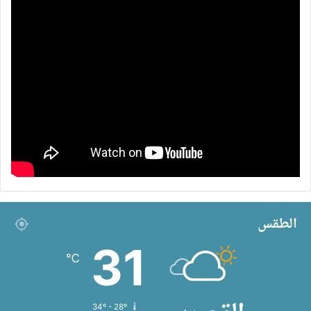
الطقس
31
℃
34º - 28º