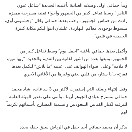
وبدأ حماقي اولى وصلاته الغنائية بأغنيته الجديدة “شاغل عيون
الناس” وسط تفاعل كبير من الجمهور وأجواء تقنية مسرحية مميزة
زادت من حماس الجمهور ، رحب بعدها حماقي وقال “وحشتوني أوي،
مبسوط بوجودي معاكم النهاردة، علشان انتوا ليكم مكانة كبيرة
الحقيقة في قلبي”.
وأكمل بعدها حماقي بأغنية “اجمل يوم” وسط تفاعل كبير من
الجمهور، وتبعها بعدد من اشهر اغانية بين القديم والجديد، “زيها مين،
لا ملامه” وعلى اضواء الهواتف غنى اغنيته “ما بلاش” ليكمل بعدها
فقرته بـ”يا ستار، من قلبي بغني وغيرها من الأغاني الآخري.
وقبل إنتهاء وصلته التي إستمرت لأكثر من 3 ساعات، اشاد محمد
حماقي بمسرح عبادي الجوهر أرينا ، وأثنى على تقدير الهيئة العامة
للترفيه لكبار الفنانين السعوديين و تسمية المسارح بأسمائهم تكريماً
لهم .
يذكر أن محمد حماقي أحيا حفل في الرياض سبق حفله بجدة