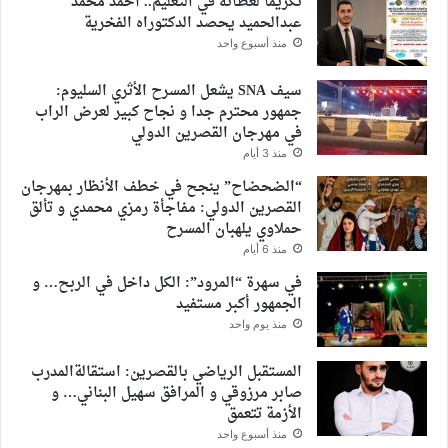
تكريمًا لعطائه في التعليم.. أحمد محمد
عبدالحميد يحصد الدكتوراه الفخرية
منذ أسبوع واحد
سيف SNA يشعل المسرح الأثري السليوم:
جمهور محترم جدا و نجاح كبير لعرض الراب
في مهرجان القصرين الدولي
منذ 3 أيام
“الضحضاح” ينجح في خطف الأنظار بمهرجان
القصرين الدولي: مفاجأة رمزي محمدي و تألق
حملاوي يلهبان المسرح
منذ 6 أيام
في سهرة “المرود”: الكل داخل في الربح… و
الجمهور أكبر مستفيد
منذ يوم واحد
المستقبل الرياضي بالقصرين: استقالةالمدرب
صابر مرزوقي و المرافق سهيل البناني… و
الأزمة تتعمق
منذ أسبوع واحد