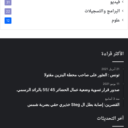
فيديو
31
البرامج والتسجيلات
22
علوم
12
الأكثر قراءة
21 أبريل 2021
تونس : العثور على صاحب محطة البنزين مقتولا
11 يونيو 2021
صدور قرار تسوية وضعية عمال الحضائر 45 /55 بالرائد الرسمي.
منذ 3 أسابيع
القصرين: إصابة بطل ال Steg خذيري حقي بضربة شمس
آخر التحديثات