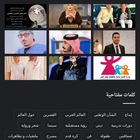
كلمات مفتاحية
إبداع
الشأن الوطني
العالم العربي
الڨصرين
حول العالم
دورات تدريبية
ديني
رؤية مستقبلية
سينما
شعر ورواية
صفاقس
طفولة
فن
كرة قدم
مسرح
ملتقيات و تظاهرات