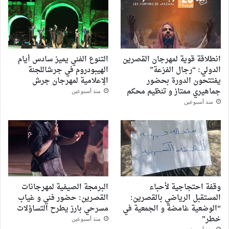
انطلاقة قوية لمهرجان القصرين
التنوع الفني يميز سادس أيام
الدولي: “رجال الفزعة”
الهيبودروم في جرشاللجنة
يفتتحون الدورة بحضور
الإعلامية لمهرجان جرش
جماهيري ممتاز و تنظيم محكم
منذ أسبوعين
منذ أسبوعين
وقفة احتجاجية لأحباء
البرمجة الصيفية لمهرجانات
المستقبل الرياضي بالقصرين:
القصرين: حضور فني و غياب
“الوضعية غامضة و الجمعية في
مسرحي بارز يطرح التساؤلات
خطر”
منذ أسبوعين