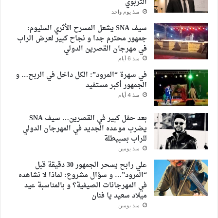
التربوي
منذ يوم واحد
سيف SNA يشعل المسرح الأثري السليوم:
جمهور محترم جدا و نجاح كبير لعرض الراب
في مهرجان القصرين الدولي
منذ 6 أيام
في سهرة “المرود”: الكل داخل في الربح… و
الجمهور أكبر مستفيد
منذ 4 أيام
بعد حفل كبير في القصرين… سيف SNA
يضرب موعده الجديد في المهرجان الدولي
للراب بسبيطلة
منذ يومين
علي رابح يسحر الجمهور 30 دقيقة قبل
“المرود”… و سؤال مشروع: لماذا لا نشاهده
في المهرجانات الصيفية؟ و بالمناسبة عيد
ميلاد سعيد يا فنان
منذ يومين