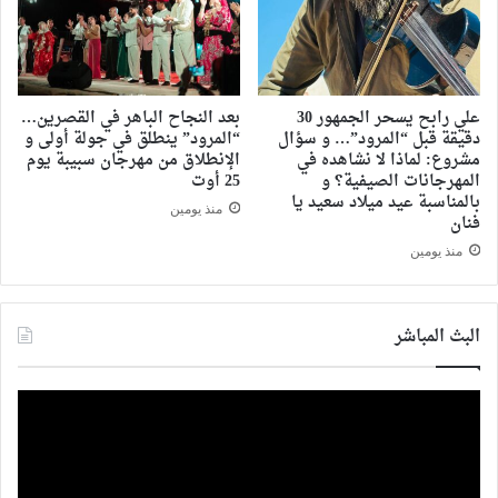
علي رابح يسحر الجمهور 30
بعد النجاح الباهر في القصرين…
دقيقة قبل “المرود”… و سؤال
“المرود” ينطلق في جولة أولى و
مشروع: لماذا لا نشاهده في
الإنطلاق من مهرجان سبيبة يوم
المهرجانات الصيفية؟ و
25 أوت
بالمناسبة عيد ميلاد سعيد يا
منذ يومين
فنان
منذ يومين
البث المباشر