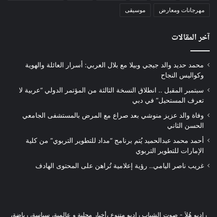
مهرجانات ومعارض
موسيقى
آخر المقالات
محمد حديد والد جيجي وبيلا مع بلال العربي: أسرار العائلة والهوية
وكواليس النجاح
سبتمبر المقبل .. انطلاق النسخة الثالثة من المؤتمر الدولي “عربية لا
تعرف المستحيل” في دبي
وفاة والد عزيز منوشي بعد صراع مع المرض بالمستشفى الجامعي
الحسن الثاني
أحمد محمد عبدالحميد يُتم برنامج “مداد للتطوير التربوي” من كلية
الإمارات للتطوير التربوي
غريب ناصر اليامي.. رؤية إعلامية تُراهن على المحتوى الهادف
راديو هُلاَ‎ - صوت الشباب راديو متنوع ،أخبار محلية و عالمية، سياسة، رياضة،