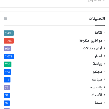
منذ أسبوعين
التصنيفات
ثقافة
1٬499
مواضيع متفرقة
1٬282
آراء ومقالات
910
أخبار
1٬079
رياضة
233
مجتمع
124
سياسة
118
بالصورة
77
اقتصاد
38
صحة
32