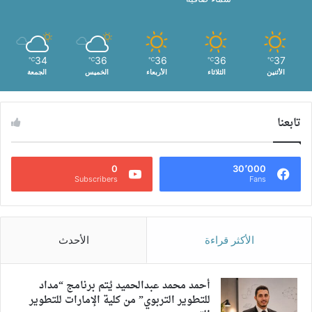
34
36
36
36
37
℃
℃
℃
℃
℃
الأثنين
الثلاثاء
الأربعاء
الخميس
الجمعة
تابعنا
0
30٬000
Subscribers
Fans
الأكثر قراءة
الأحدث
أحمد محمد عبدالحميد يُتم برنامج “مداد
للتطوير التربوي” من كلية الإمارات للتطوير