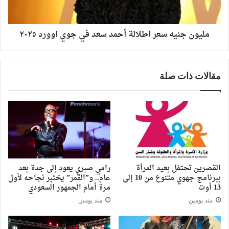
مليون جنيه سعر اطلالة أحمد سعد في جوي اوورد ٢٠٢٥
مقالات ذات صلة
القصرين تحتفل بعيد المرأة
رامي صبري يعود إلى جدة بعد
ببرنامج جهوي متنوع من 10 إلى
عام.. و”القمر” يختبر نجاحه لأول
13 أوت
مرة أمام الجمهور السعودي
منذ يومين
منذ يومين