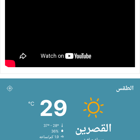
الطقس
29
℃
القصرين
37º - 28º
36%
1.9 كم/ساعة
سماء صافية