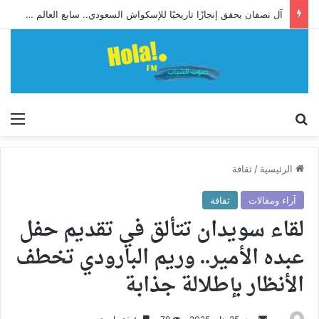
آل نصفان يحقق إنجازًا تاريخيًا للإسكواش السعودي.. سابع العالم وأول آسيوي يبلغ ربع نهائي بطولة العالم للشباب
إبحث
الق
الرئيسية
/
ثقافة
آراء ومقالات
ثقافة
لقاء سويدان تتألق في تقديم حفل
عبده الأمير.. وريم البارودي تخطف
الأنظار بإطلالة جذابة
أرسل