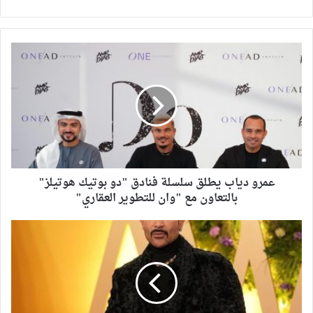
عمرو دياب يطلق سلسلة فنادق "دو بوتيك هوتيلز"
بالتعاون مع "وان للتطوير العقاري"