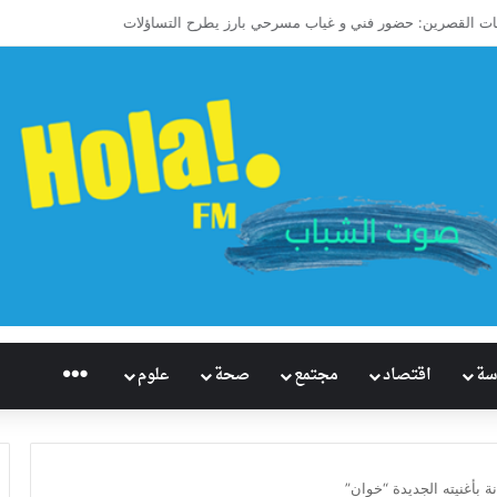
اريخيًا للإسكواش السعودي.. سابع العالم وأول آسيوي يبلغ ربع نهائي بطولة العالم ل
راديو هُلاَ‎
سة
اقتصاد
مجتمع
صحة
علوم
 بأغنيته الجديدة “خوان”