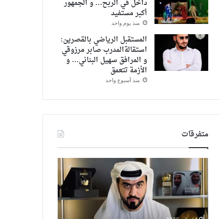
داخل في الربح… و الجمهور
أكبر مستفيد
منذ يوم واحد
المستقبل الرياضي بالقصرين:
استقالةالمدرب صابر مرزوقي
و المرافق سهيل البناني… و
الأزمة تتعمق
منذ أسبوع واحد
متفرقات
الجزائر
مؤتمر
:
ومعرض
تسجيل
الحج..
246حالة
إطلاق
جديدة
توسعات
و20وفاة
استراتيجية