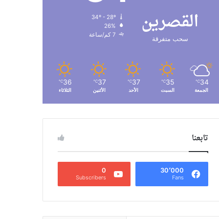
القصرين
34º - 28º
26%
7 كم/ساعة
سحب متفرقة
36
37
37
35
34
℃
℃
℃
℃
℃
الجمعة
السبت
الأحد
الأثنين
الثلاثاء
تابعنا
0
30٬000
Subscribers
Fans