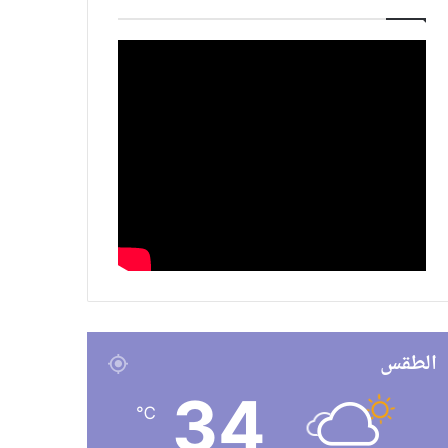
الطقس
34
℃