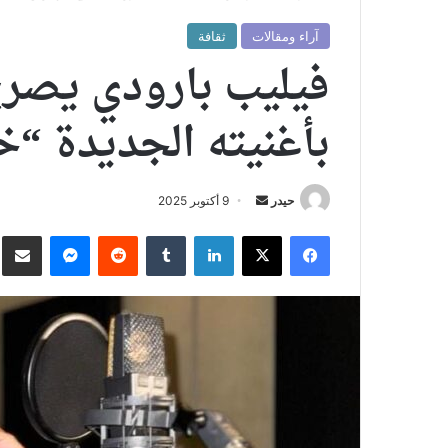
آراء ومقالات
ثقافة
فيليب بارودي يصرخ
بأغنيته الجديدة “
أرسل
حيدر
9 أكتوبر 2025
بريدا
فيسبوك
X
لينكدإن
ماسنجر
نش
إلكترونيا