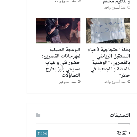
و تنظيم محكم
منذ أسبوع واحد
منذ أسبوع واحد
وقفة احتجاجية لأحباء
البرمجة الصيفية
المستقبل الرياضي
لمهرجانات القصرين:
بالقصرين: “الوضعية
حضور فني و غياب
غامضة و الجمعية في
مسرحي بارز يطرح
خطر”
التساؤلات
منذ أسبوع واحد
منذ أسبوعين
التصنيفات
ثقافة
1٬494