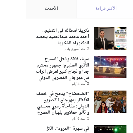
الأكثر قراءة
الأحدث
تكريمًا لعطائه في التعليم..
أحمد محمد عبدالحميد يحصد
الدكتوراه الفخرية
منذ أسبوع واحد
سيف SNA يشعل المسرح
الأثري السليوم: جمهور محترم
جدا و نجاح كبير لعرض الراب
في مهرجان القصرين الدولي
منذ 4 أيام
“الضحضاح” ينجح في خطف
الأنظار بمهرجان القصرين
الدولي: مفاجأة رمزي محمدي
و تألق حملاوي يلهبان المسرح
منذ 6 أيام
في سهرة “المرود”: الكل