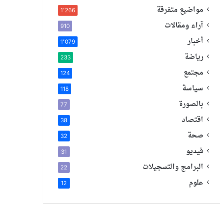
مواضيع متفرقة
1٬266
آراء ومقالات
910
أخبار
1٬079
رياضة
233
مجتمع
124
سياسة
118
بالصورة
77
اقتصاد
38
صحة
32
فيديو
31
البرامج والتسجيلات
22
علوم
12