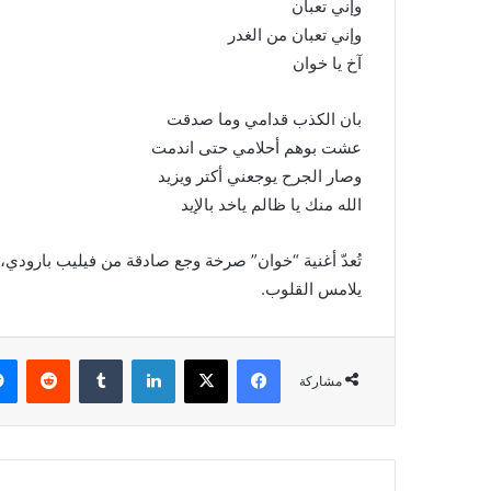
وإني تعبان
وإني تعبان من الغدر
آخ يا خوان
بان الكذب قدامي وما صدقت
عشت بوهم أحلامي حتى اندمت
وصار الجرح يوجعني أكتر ويزيد
الله منك يا ظالم ياخد بالإيد
تُعدّ أغنية “خوان” صرخة وجع صادقة من فيليب بارودي، 
يلامس القلوب.
فيسبوك
X
لينكدإن
ندا
مشاركة
زيدان
تطلق
“من
غير
فلتر”..