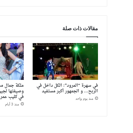
مقالات ذات صلة
في سهرة “المرود”: الكل داخل في
ملكة جمال مص
الربح… و الجمهور أكبر مستفيد
وصيفتها لجين
في كليب عمرو
منذ يوم واحد
منذ 3 أيام