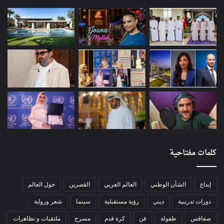
كلمات مفتاحية
إبداع
الشأن الوطني
العالم العربي
الڨصرين
حول العالم
دورات تدريبية
ديني
رؤية مستقبلية
سينما
شعر ورواية
صفاقس
طفولة
فن
كرة قدم
مسرح
ملتقيات و تظاهرات