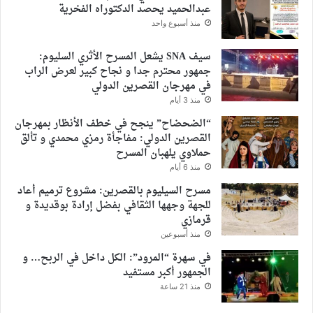
عبدالحميد يحصد الدكتوراه الفخرية
منذ أسبوع واحد
سيف SNA يشعل المسرح الأثري السليوم:
جمهور محترم جدا و نجاح كبير لعرض الراب
في مهرجان القصرين الدولي
منذ 3 أيام
“الضحضاح” ينجح في خطف الأنظار بمهرجان
القصرين الدولي: مفاجأة رمزي محمدي و تألق
حملاوي يلهبان المسرح
منذ 6 أيام
مسرح السيليوم بالقصرين: مشروع ترميم أعاد
للجهة وجهها الثقافي بفضل إرادة بوقديدة و
قرمازي
منذ أسبوعين
في سهرة “المرود”: الكل داخل في الربح… و
الجمهور أكبر مستفيد
منذ 21 ساعة