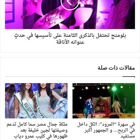
بلومنج تحتفل بالذكرى الثامنة على تأسيسها في حدثٍ
عنوانه الأناقة
مقالات ذات صلة
في سهرة “المرود”: الكل داخل
ملكة جمال مصر سما كامل تدعم
في الربح… و الجمهور أكبر
وصيفتها لجين خليفة بعد
مستفيد
ظهورها في كليب عمرو دياب