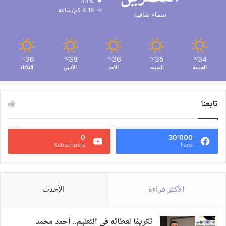
44%
4.19 كم/ساعة
سماء صافية
36
38
36
35
34
℃
℃
℃
℃
℃
الجمعة
السبت
الأحد
الأثنين
الثلاثاء
تابعنا
0
30٬000
Subscribers
Fans
الأكثر قراءة
الأحدث
تكريمًا لعطائه في التعليم.. أحمد محمد