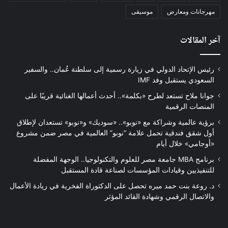
مهرجانات ومعارض
موسيقى
آخر المقالات
رئيس الإتحاد الدولي في زيارة رسمية إلى سلطنة عُمان.. والسفير
السعودي يستقبل وفد IMF
جوانا ملاح تستعد لطرح «بكلمة».. أحدث أعمالها الغنائية قريبًا على
المنصات الرقمية
برؤية عالمية وشراكة مع «نوبو».. «سوديك» و«نوبو» تستعدان لإطلاق
أول شقق فندقية تحمل علامة “نوبو” العالمية في مصر ضمن مشروع
«أوجامي» خلال أيام
برنامج MBA جامعة مصر للعلوم والتكنولوجيا.. الوجهة المفضلة
للتنفيذيين وقيادات المؤسسات لصناعة قادة المستقبل
د. روعة بنت حمد ميره تحصل على الدكتوراة الفخرية في ريادة الأعمال
والاتصال الرقمي وشهادة القائد المؤثر