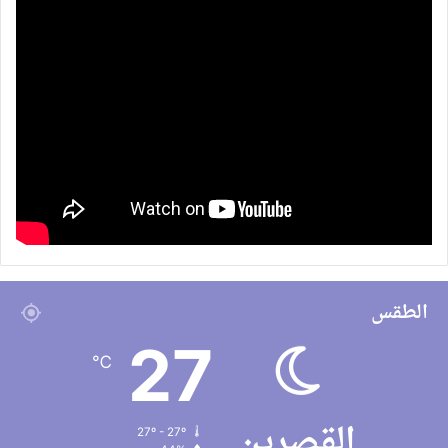
الطقس
27
℃
القصرين
27º - 27º