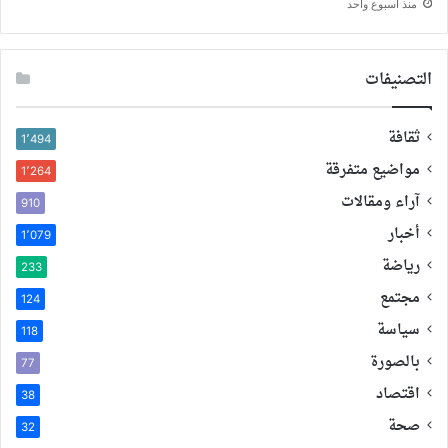
منذ أسبوع واحد
التصنيفات
ثقافة
1٬494
مواضيع متفرقة
1٬264
آراء ومقالات
910
أخبار
1٬079
رياضة
233
مجتمع
124
سياسة
118
بالصورة
77
اقتصاد
38
صحة
32