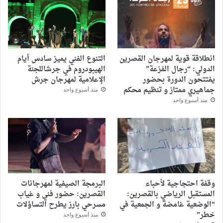
انطلاقة قوية لمهرجان القصرين
التنوع الفني يميز سادس أيام
الدولي: “رجال الفزعة”
الهيبودروم في جرشاللجنة
يفتتحون الدورة بحضور
الإعلامية لمهرجان جرش
جماهيري ممتاز و تنظيم محكم
منذ أسبوع واحد
منذ أسبوع واحد
وقفة احتجاجية لأحباء
البرمجة الصيفية لمهرجانات
المستقبل الرياضي بالقصرين:
القصرين: حضور فني و غياب
“الوضعية غامضة و الجمعية في
مسرحي بارز يطرح التساؤلات
خطر”
منذ أسبوع واحد