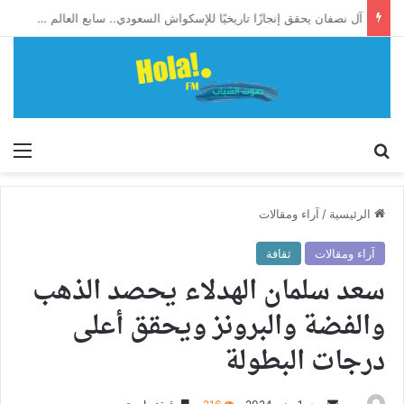
آل نصفان يحقق إنجازًا تاريخيًا للإسكواش السعودي.. سابع العالم وأول آسيوي يبلغ ربع نهائي بطولة العالم للشباب
إبحث
الق
الرئيسية
/
آراء ومقالات
آراء ومقالات
ثقافة
سعد سلمان الهدلاء يحصد الذهب
والفضة والبرونز ويحقق أعلى
درجات البطولة
أرسل