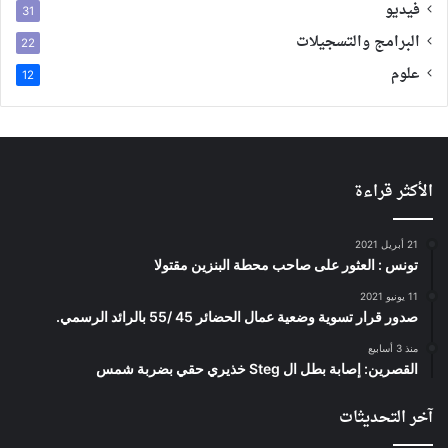
فيديو
31
البرامج والتسجيلات
22
علوم
12
الأكثر قراءة
21 أبريل 2021
تونس : العثور على صاحب محطة البنزين مقتولا
11 يونيو 2021
صدور قرار تسوية وضعية عمال الحضائر 45 /55 بالرائد الرسمي.
منذ 3 أسابيع
القصرين: إصابة بطل ال Steg خذيري حقي بضربة شمس
آخر التحديثات