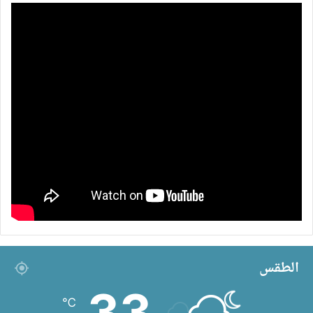
الطقس
33
℃