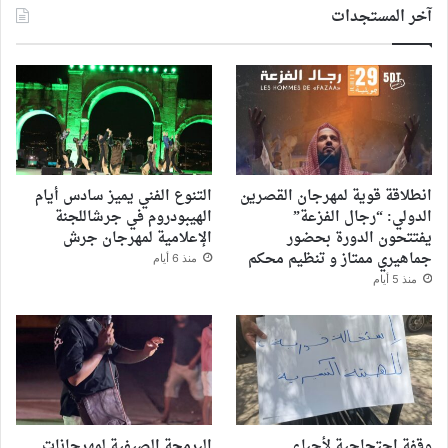
آخر المستجدات
انطلاقة قوية لمهرجان القصرين
التنوع الفني يميز سادس أيام
الدولي: “رجال الفزعة”
الهيبودروم في جرشاللجنة
يفتتحون الدورة بحضور
الإعلامية لمهرجان جرش
جماهيري ممتاز و تنظيم محكم
منذ 6 أيام
منذ 5 أيام
وقفة احتجاجية لأحباء
البرمجة الصيفية لمهرجانات