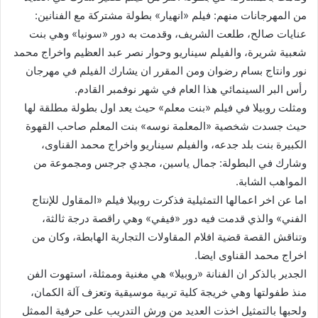
من المهرجانات منهم: فيلم «انهيار» بطولة مشتركة مع الفنانين:
عنايات صالح، طلعت الشريف، وقدمت به دور «سونيا» وهي بنت
شعبية شريرة، والفيلم سيناريو وحوار نصر عبد العظيم واخراج محمد
نور وانتاج بسام رضوان ومن المقرر ان يشارك الفيلم في مهرجان
رأس البر السينمائي هذا العام في شهر نوفمبر القادم.
ومثلت روبيلا في فيلم «بنت معلم» حيث يعد اول بطولة مطلقة لها
حيث جسدت شخصية «المعلمة نوسه» بنت المعلم صاحب القهوة
الكبيرة بنت بلد جدعه، والفيلم سيناريو واخراج محمد القناوى،
وشارك في البطولة: جمال ياسين، مجدي جرجس ومجموعة من
المواهب الشابة.
اما عن اخر اعمالها التمثيلية فذكرت روبيلا فيلم «المقاول للإنتاج
الفني» والذي قدمت فيه دور «فيفي» وهي راقصة درجة ثالثة،
وتناقش القصة قضية افلام المقاولات التجارية الهابطة، وكان من
اخراج محمد القناوى ايضا.
الجدير بالذكر ان الفنانة «روبيلا» هي مغنية وممثلة، استهوت الفن
منذ طفولتها وهي خريجة كلية تربية موسيقية وتعزف آلة الكمان،
ولحبها بالتمثيل اخذت العديد من ورش التدريب على حرفية الممثل