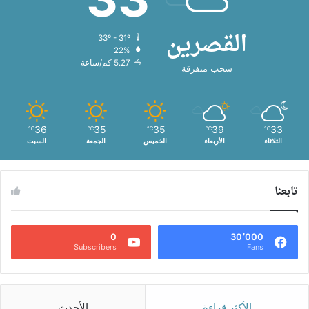
القصرين
33º - 31º
22%
5.27 كم/ساعة
سحب متفرقة
36
35
35
39
33
℃
℃
℃
℃
℃
الثلاثاء
الأربعاء
الخميس
الجمعة
السبت
تابعنا
0
30٬000
Subscribers
Fans
الأكثر قراءة
الأحدث