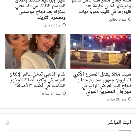
ملكة جمال مصر سما كامل تدعم
سيرا إبراهيم تستعد لإطلاق
وصيفتها لجين خليفة بعد
الموسم الثالث من «اسمعني
ظهورها في كليب عمرو دياب
شكرًا» بعد نجاح موسمين
وتصدره التريند
منذ 6 دقائق
منذ 7 دقائق
سيف SNA يشعل المسرح الأثري
شام الذهبي تدخل عالم الإنتاج
السليوم: جمهور محترم جدا و
الموسيقي وتُعيد أصالة للجذور
نجاح كبير لعرض الراب في
الشامية في أغنية “الأصالة”
مهرجان القصرين الدولي
منذ 24 ساعة
منذ 20 ساعة
البث المباشر