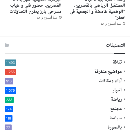
المستقبل الرياضي بالقصرين:
القصرين: حضور فني و غياب
“الوضعية غامضة و الجمعية في
مسرحي بارز يطرح التساؤلات
خطر”
منذ أسبوع واحد
منذ أسبوع واحد
التصنيفات
ثقافة
1٬493
مواضيع متفرقة
1٬255
آراء ومقالات
910
أخبار
1٬079
رياضة
233
مجتمع
124
سياسة
118
بالصورة
77