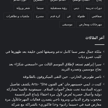
دورات تدريبية
ديني
رؤية مستقبلية
سينما
شعر ورواية
صفاقس
طفولة
فن
كرة قدم
مسرح
ملتقيات و تظاهرات
مهرجانات ومعارض
موسيقى
آخر المقالات
ملكة جمال مصر سما كامل تدعم وصيفتها لجين خليفة بعد ظهورها في
كليب عمرو دياب
سيرا إبراهيم تستعد لإطلاق الموسم الثالث من «اسمعني شكرًا» بعد
نجاح موسمين وتصدره التريند
ناصر طويرش الحارثي.. حين التقى الميكروفون بالطابوقة
كتبت د. ايمي حسينمهرجان “هي الفنون Arts- “She يكشف تفاصيل
دورته السادسة تحت شعار”أصوات السلام.. سيمفونية عالمية”مشاركة
دولية وأعمال حصرية تُعرض لأول مرة احتفاءً بإبداع المرأةنسمة
محجوب وفرح الديباني ومروة ناجي يتصدرن فعاليات المهرجانلأول مرة
معارض فنية في «سينما راديو» و«ذا فاكتوري» بالشراكة مع شركة