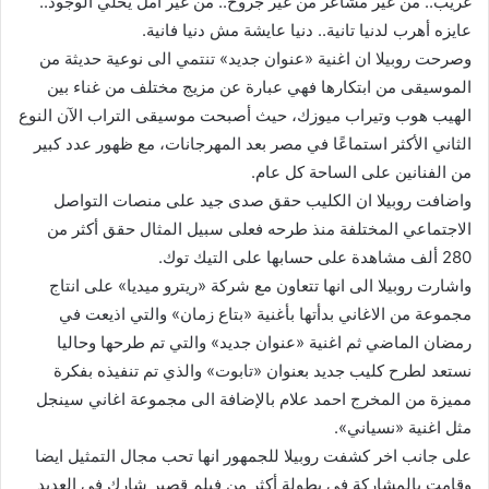
غريب.. من غير مشاعر من غير جروح.. من غير أمل يحلي الوجود..
عايزه أهرب لدنيا تانية.. دنيا عايشة مش دنيا فانية.
وصرحت روبيلا ان اغنية «عنوان جديد» تنتمي الى نوعية حديثة من
الموسيقى من ابتكارها فهي عبارة عن مزيج مختلف من غناء بين
الهيب هوب وتيراب ميوزك، حيث أصبحت موسيقى التراب الآن النوع
الثاني الأكثر استماعًا في مصر بعد المهرجانات، مع ظهور عدد كبير
من الفنانين على الساحة كل عام.
واضافت روبيلا ان الكليب حقق صدى جيد على منصات التواصل
الاجتماعي المختلفة منذ طرحه فعلى سبيل المثال حقق أكثر من
280 ألف مشاهدة على حسابها على التيك توك.
واشارت روبيلا الى انها تتعاون مع شركة «ريترو ميديا» على انتاج
مجموعة من الاغاني بدأتها بأغنية «بتاع زمان» والتي اذيعت في
رمضان الماضي ثم اغنية «عنوان جديد» والتي تم طرحها وحاليا
نستعد لطرح كليب جديد بعنوان «تابوت» والذي تم تنفيذه بفكرة
مميزة من المخرج احمد علام بالإضافة الى مجموعة اغاني سينجل
مثل اغنية «نسياني».
على جانب اخر كشفت روبيلا للجمهور انها تحب مجال التمثيل ايضا
وقامت بالمشاركة في بطولة أكثر من فيلم قصير شارك في العديد