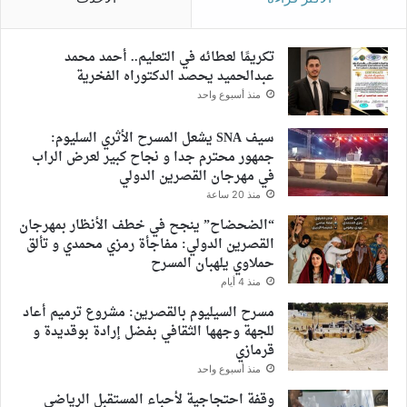
تكريمًا لعطائه في التعليم.. أحمد محمد
عبدالحميد يحصد الدكتوراه الفخرية
منذ أسبوع واحد
سيف SNA يشعل المسرح الأثري السليوم:
جمهور محترم جدا و نجاح كبير لعرض الراب
في مهرجان القصرين الدولي
منذ 20 ساعة
“الضحضاح” ينجح في خطف الأنظار بمهرجان
القصرين الدولي: مفاجأة رمزي محمدي و تألق
حملاوي يلهبان المسرح
منذ 4 أيام
مسرح السيليوم بالقصرين: مشروع ترميم أعاد
للجهة وجهها الثقافي بفضل إرادة بوقديدة و
قرمازي
منذ أسبوع واحد
وقفة احتجاجية لأحباء المستقبل الرياضي