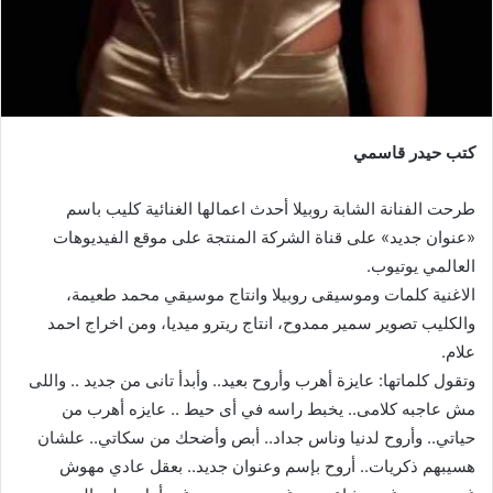
كتب حيدر قاسمي
طرحت الفنانة الشابة روبيلا أحدث اعمالها الغنائية كليب باسم
«عنوان جديد» على قناة الشركة المنتجة على موقع الفيديوهات
العالمي يوتيوب.
الاغنية كلمات وموسيقى روبيلا وانتاج موسيقي محمد طعيمة،
والكليب تصوير سمير ممدوح، انتاج ريترو ميديا، ومن اخراج احمد
علام.
وتقول كلماتها: عايزة أهرب وأروح بعيد.. وأبدأ تانى من جديد .. واللى
مش عاجبه كلامى.. يخبط راسه في أى حيط .. عايزه أهرب من
حياتي.. وأروح لدنيا وناس جداد.. أبص وأضحك من سكاتي.. علشان
هسيبهم ذكريات.. أروح بإسم وعنوان جديد.. بعقل عادي مهوش