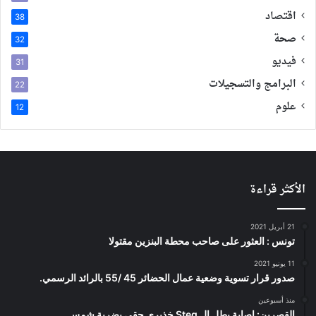
اقتصاد
38
صحة
32
فيديو
31
البرامج والتسجيلات
22
علوم
12
الأكثر قراءة
21 أبريل 2021
تونس : العثور على صاحب محطة البنزين مقتولا
11 يونيو 2021
صدور قرار تسوية وضعية عمال الحضائر 45 /55 بالرائد الرسمي.
منذ أسبوعين
القصرين: إصابة بطل ال Steg خذيري حقي بضربة شمس