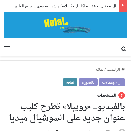
آل نصفان يحقق إنجازًا تاريخيًا للإسكواش السعودي.. سابع العالم وأول آسيوي يبلغ ربع نهائي بطولة العالم للشباب
إبحث
الق
الرئيسية
/
ثقافة
آراء ومقالات
بالصورة
ثقافة
المستجدات
بالفيديو.. «روبيلا» تطرح كليب
عنوان جديد على السوشيال ميديا