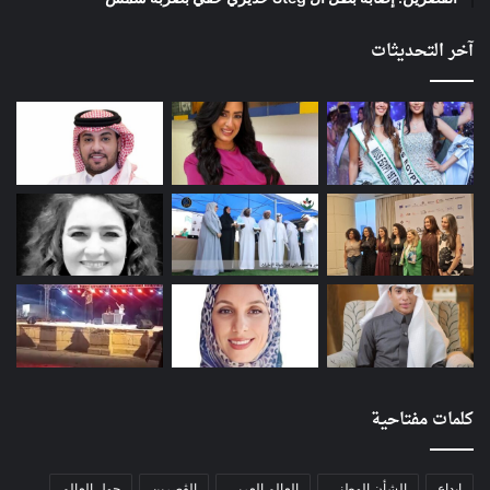
آخر التحديثات
كلمات مفتاحية
إبداع
الشأن الوطني
العالم العربي
الڨصرين
حول العالم