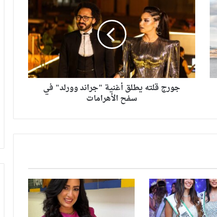
جورج قلته يطلق أغنية "جراند وورلد" في
سفح الأهرامات