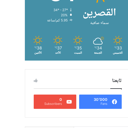
القصرين
34º - 27º
20%
5.95 كم/ساعة
سماء صافية
38
37
35
34
33
℃
℃
℃
℃
℃
الخميس
الجمعة
السبت
الأحد
الأثنين
تابعنا
0
30٬000
Subscribers
Fans