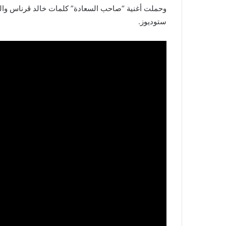
وحملت أغنية “صاحب السعادة” كلمات خالد ڤرناس والحان
ستوديوز.
بالصور
من
القصرين
:
حملة
مساندة