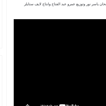
 ياسر نور وتوزيع عمرو عبد الفتاح وانتاج لايف ستايلز
في
حدث
كبير
أقيم
في
21 مايو 2025
في حدث كبير أقيم في دبي حفل
دبي