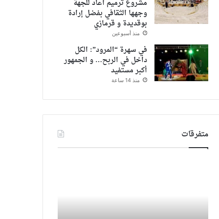
مشروع ترميم أعاد للجهة
وجهها الثقافي بفضل إرادة
بوقديدة و قرمازي
منذ أسبوعين
في سهرة “المرود”: الكل
داخل في الربح… و الجمهور
أكبر مستفيد
منذ 14 ساعة
متفرقات
وفاة
سوسن
أربعة
بدر
أشخاص
لـ
بعد
يارا
تناولهم
أحمد:
لمادة
أسماء