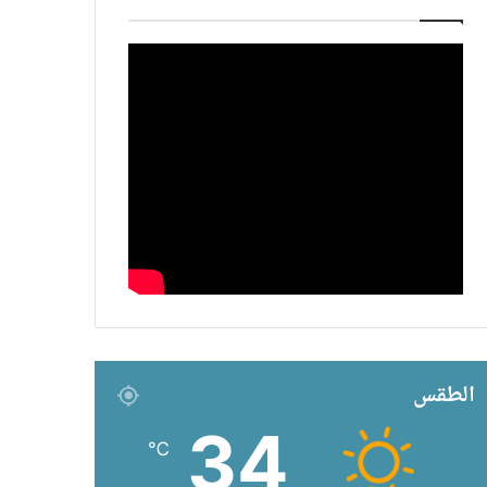
الطقس
34
℃