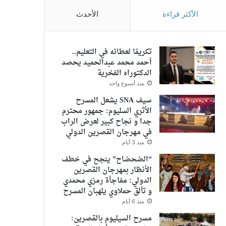
الأكثر قراءة
الأحدث
تكريمًا لعطائه في التعليم..
أحمد محمد عبدالحميد يحصد
الدكتوراه الفخرية
منذ أسبوع واحد
سيف SNA يشعل المسرح
الأثري السليوم: جمهور محترم
جدا و نجاح كبير لعرض الراب
في مهرجان القصرين الدولي
منذ 3 أيام
“الضحضاح” ينجح في خطف
الأنظار بمهرجان القصرين
الدولي: مفاجأة رمزي محمدي
و تألق حملاوي يلهبان المسرح
منذ 6 أيام
مسرح السيليوم بالقصرين: