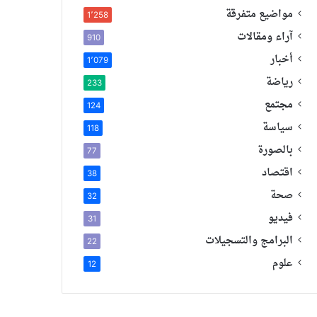
مواضيع متفرقة
1٬258
آراء ومقالات
910
أخبار
1٬079
رياضة
233
مجتمع
124
سياسة
118
بالصورة
77
اقتصاد
38
صحة
32
فيديو
31
البرامج والتسجيلات
22
علوم
12