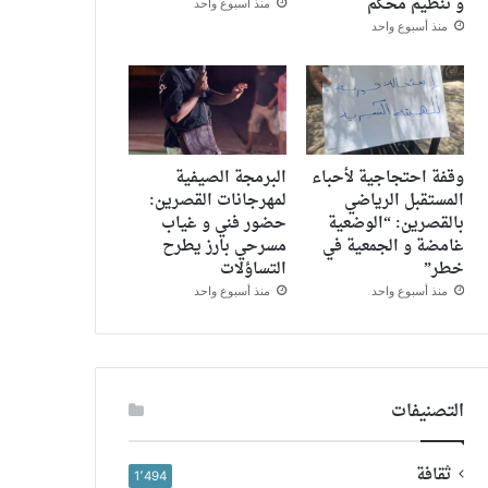
و تنظيم محكم
منذ أسبوع واحد
منذ أسبوع واحد
وقفة احتجاجية لأحباء
البرمجة الصيفية
المستقبل الرياضي
لمهرجانات القصرين:
بالقصرين: “الوضعية
حضور فني و غياب
غامضة و الجمعية في
مسرحي بارز يطرح
خطر”
التساؤلات
منذ أسبوع واحد
منذ أسبوع واحد
التصنيفات
ثقافة
1٬494