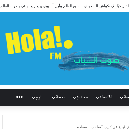
 تاريخيًا للإسكواش السعودي.. سابع العالم وأول آسيوي يبلغ ربع نهائي بطولة العالم
راديو هُلاَ‎
سة
اقتصاد
مجتمع
صحة
علوم
ري تُبدع في كليب “صاحب السعادة”