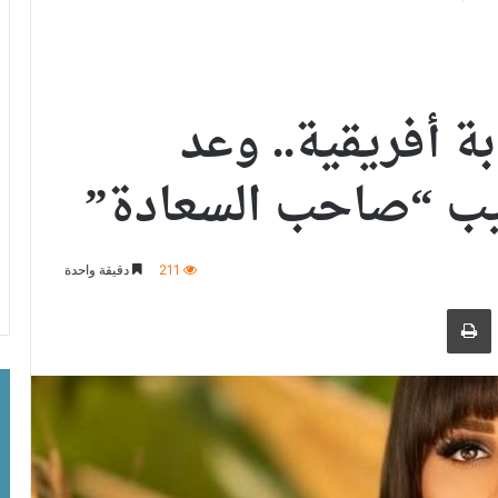
ة أفريقية.. وعد
ليب “صاحب السعادة”
211
دقيقة واحدة
ر بالبريد الالكتروني
طباعة