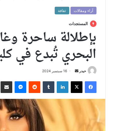
آراء ومقالات
ثقافة
المستجدات
بإطلالة ساحرة وغاب
البحري تُبدع في ك
أرسل
حيدر
16 سبتمبر 2024
بريدا
فيسبوك
X
لينكدإن
ماسنجر
نش
إلكترونيا