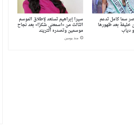
ر سما كامل تدعم
سيرا إبراهيم تستعد لإطلاق الموسم
 خليفة بعد ظهورها
الثالث من «اسمعني شكرًا» بعد نجاح
 دياب
موسمين وتصدره التريند
منذ يومين