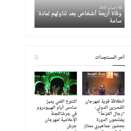
5 يناير 2026
سامة
جلال
سوسن بدر لـ يا
7 فبراير 2021
موهوبة
وفاة أربعة أشخاص بعد تناولهم لمادة
موهوبة وحضور
وحضورها
سامة
سر نجاحها المو
قوي
وريهام
حجاج
سر
نجاحها
الموهبة
آخر المستجدات
والإبداع
انطلاقة قوية لمهرجان
التنوع الفني يميز
القصرين الدولي:
سادس أيام الهيبودروم
“رجال الفزعة”
في جرشاللجنة
يفتتحون الدورة
الإعلامية لمهرجان
بحضور جماهيري ممتاز
جرش