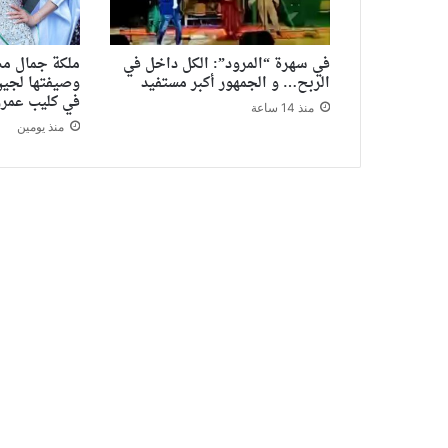
في سهرة “المرود”: الكل داخل في
ملكة جمال مص
الربح… و الجمهور أكبر مستفيد
وصيفتها لجين
في كليب عمرو
منذ 14 ساعة
منذ يومين