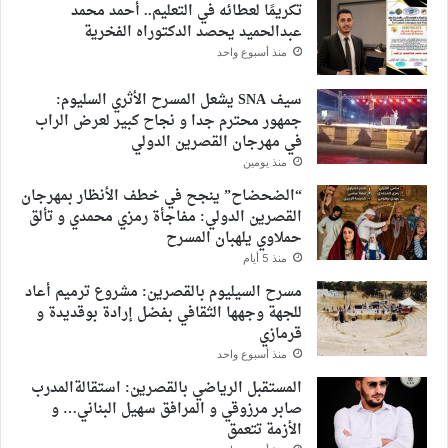
تكريمًا لعطائه في التعليم.. أحمد محمد
عبدالحميد يحصد الدكتوراه الفخرية
منذ أسبوع واحد
سيف SNA يشعل المسرح الأثري السليوم:
جمهور محترم جدا و نجاح كبير لعرض الراب
في مهرجان القصرين الدولي
منذ يومين
“الضحضاح” ينجح في خطف الأنظار بمهرجان
القصرين الدولي: مفاجأة رمزي محمدي و تألق
حملاوي يلهبان المسرح
منذ 5 أيام
مسرح السيليوم بالقصرين: مشروع ترميم أعاد
للجهة وجهها الثقافي بفضل إرادة بوقديدة و
قرمازي
منذ أسبوع واحد
المستقبل الرياضي بالقصرين: استقالةالمدرب
صابر مرزوقي و المرافق سهيل البناني… و
الأزمة تتعمق