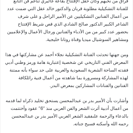
فراق من نحبهم وكان حفل الإفتتاح بقاعة غاليري تناغم فن التابع
للفنانة التشكيلية مطلوبة قربان والدكتور خالد عقل التي ضمت عدد
من أعمال الفنانين التشكيليين عن الأمير الراحل و على شرف
الشاعر الكبير الدكتور صالح الشادي الذي قص شريط الإفتتاح
بحضور عدد كبير من من الأدباء والفنانين ورجال الأعمال والإعلاميين
ومشاهير السوشيال ميديا وقناة روتانا خليجية.
ومن جهتها تحدثت الفنانة التشكيلية نجلاء أحمد عن مشاركتها في هذا
المعرض الفني التاريخي عن شخصية إعتبارية هامة ورمز وطني أدبي
فقدته الساحة الشعرية السعودية والعربية على حد سواء بأنه ممتنة
لهذه المشاركة ومسرورة بما شاهدته من أعمال فنية رائلكافة
الفنانين والفنانات المشاركين بمعرض البدر.
وأشارت بأن الأمير بدر بن عبدالمحسن يستحق تخليد ذكراه لما قدمه
من أعمال أدبية أثرت الشعر والفن العربي منذ “6” عقود وأختتمت
بالدعاء والرحمة علىفقيد الشعر العربي الأمير بدر بن عبدالمحسن
رحمه الله وأسكنه فسيح جناته.