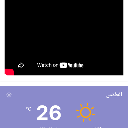
الطقس
26
℃