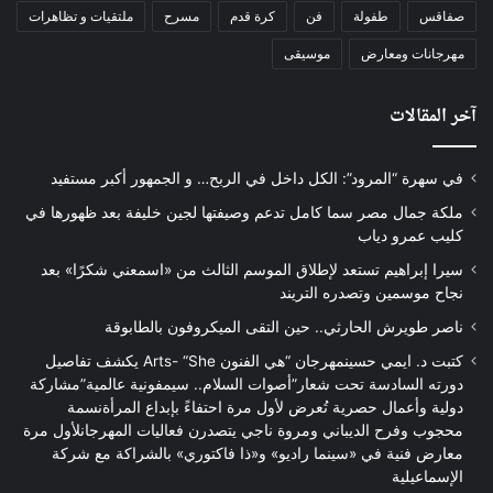
صفاقس
طفولة
فن
كرة قدم
مسرح
ملتقيات و تظاهرات
مهرجانات ومعارض
موسيقى
آخر المقالات
في سهرة “المرود”: الكل داخل في الربح… و الجمهور أكبر مستفيد
ملكة جمال مصر سما كامل تدعم وصيفتها لجين خليفة بعد ظهورها في
كليب عمرو دياب
سيرا إبراهيم تستعد لإطلاق الموسم الثالث من «اسمعني شكرًا» بعد
نجاح موسمين وتصدره التريند
ناصر طويرش الحارثي.. حين التقى الميكروفون بالطابوقة
كتبت د. ايمي حسينمهرجان “هي الفنون Arts- “She يكشف تفاصيل
دورته السادسة تحت شعار”أصوات السلام.. سيمفونية عالمية”مشاركة
دولية وأعمال حصرية تُعرض لأول مرة احتفاءً بإبداع المرأةنسمة
محجوب وفرح الديباني ومروة ناجي يتصدرن فعاليات المهرجانلأول مرة
معارض فنية في «سينما راديو» و«ذا فاكتوري» بالشراكة مع شركة
الإسماعيلية