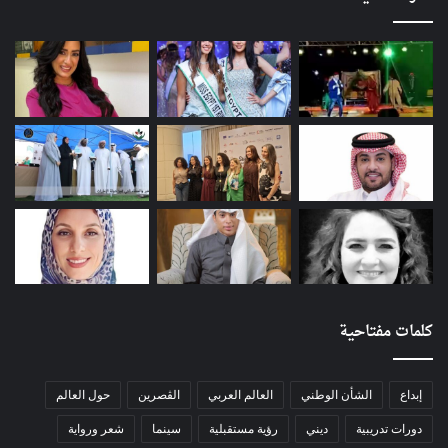
كلمات مفتاحية
إبداع
الشأن الوطني
العالم العربي
الڨصرين
حول العالم
دورات تدريبية
ديني
رؤية مستقبلية
سينما
شعر ورواية