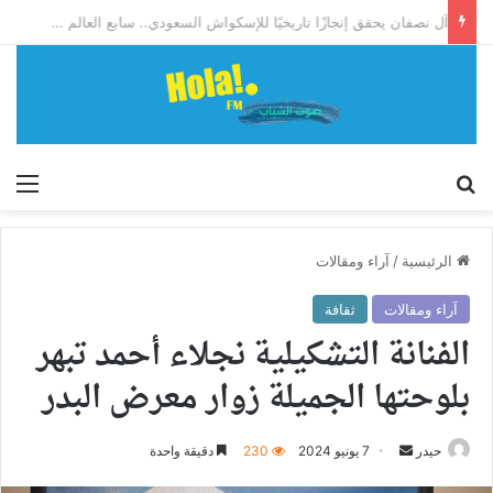
آل نصفان يحقق إنجازًا تاريخيًا للإسكواش السعودي.. سابع العالم وأول آسيوي يبلغ ربع نهائي بطولة العالم للشباب
إبحث
الق
الرئيسية
/
آراء ومقالات
آراء ومقالات
ثقافة
الفنانة التشكيلية نجلاء أحمد تبهر
بلوحتها الجميلة زوار معرض البدر
أرسل
حيدر
7 يونيو 2024
230
دقيقة واحدة
بريدا