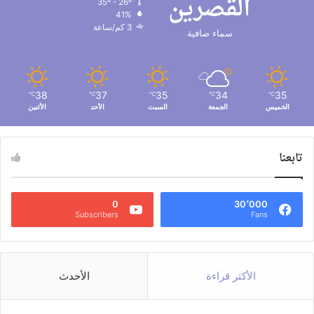
القصرين
35º - 26º
41%
3 كم/ساعة
سماء صافية
38
37
35
34
35
℃
℃
℃
℃
℃
الخميس
الجمعة
السبت
الأحد
الأثنين
تابعنا
0
30٬000
Subscribers
Fans
الأكثر قراءة
الأحدث