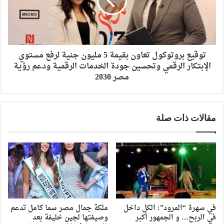
توقيع بروتوكول تعاون بقيمة 5 مليون جنية لرفع مستوي
الإبتكار الرقمي وتحسين جودة الخدمات الرقمية ودعم رؤية
مصر 2030
مقالات ذات صلة
في سهرة “المرود”: الكل داخل
ملكة جمال مصر سما كامل تدعم
في الربح… و الجمهور أكبر
وصيفتها لجين خليفة بعد