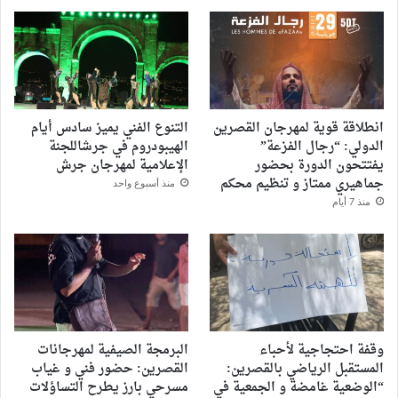
انطلاقة قوية لمهرجان القصرين
التنوع الفني يميز سادس أيام
الدولي: “رجال الفزعة”
الهيبودروم في جرشاللجنة
يفتتحون الدورة بحضور
الإعلامية لمهرجان جرش
جماهيري ممتاز و تنظيم محكم
منذ أسبوع واحد
منذ 7 أيام
وقفة احتجاجية لأحباء
البرمجة الصيفية لمهرجانات
المستقبل الرياضي بالقصرين:
القصرين: حضور فني و غياب
“الوضعية غامضة و الجمعية في
مسرحي بارز يطرح التساؤلات