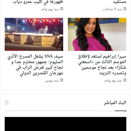
مستفيد
ظهورها في كليب عمرو دياب
منذ 5 ساعات
منذ يوم واحد
سيرا إبراهيم تستعد لإطلاق
سيف SNA يشعل المسرح الأثري
الموسم الثالث من «اسمعني
السليوم: جمهور محترم جدا و
شكرًا» بعد نجاح موسمين
نجاح كبير لعرض الراب في
وتصدره التريند
مهرجان القصرين الدولي
منذ يوم واحد
منذ يومين
البث المباشر