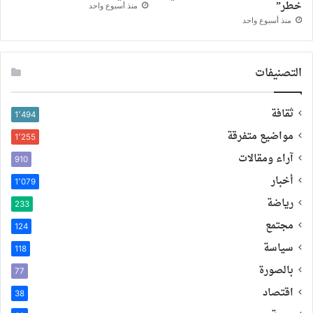
خطر”
منذ أسبوع واحد
منذ أسبوع واحد
التصنيفات
ثقافة
1٬494
مواضيع متفرقة
1٬255
آراء ومقالات
910
أخبار
1٬079
رياضة
233
مجتمع
124
سياسة
118
بالصورة
77
اقتصاد
38