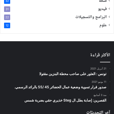
صحة
32
فيديو
31
البرامج والتسجيلات
22
علوم
12
الأكثر قراءة
21 أبريل 2021
تونس : العثور على صاحب محطة البنزين مقتولا
11 يونيو 2021
صدور قرار تسوية وضعية عمال الحضائر 45 /55 بالرائد الرسمي.
منذ 3 أسابيع
القصرين: إصابة بطل ال Steg خذيري حقي بضربة شمس
آخر التحديثات