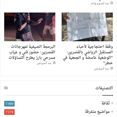
منذ أسبوع واحد
وقفة احتجاجية لأحباء
البرمجة الصيفية لمهرجانات
المستقبل الرياضي بالقصرين:
القصرين: حضور فني و غياب
“الوضعية غامضة و الجمعية في
مسرحي بارز يطرح التساؤلات
خطر”
منذ أسبوعين
منذ أسبوعين
التصنيفات
ثقافة
1٬499
مواضيع متفرقة
1٬279