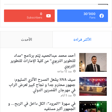
0
30٬000
Subscribers
Fans
الأكثر قراءة
الأحدث
أحمد محمد عبدالحميد يُتم برنامج “مداد
للتطوير التربوي” من كلية الإمارات للتطوير
التربوي
منذ 12 ساعة
سيف SNA يشعل المسرح الأثري السليوم:
جمهور محترم جدا و نجاح كبير لعرض الراب
في مهرجان القصرين الدولي
منذ 5 أيام
في سهرة “المرود”: الكل داخل في الربح… و
الجمهور أكبر مستفيد