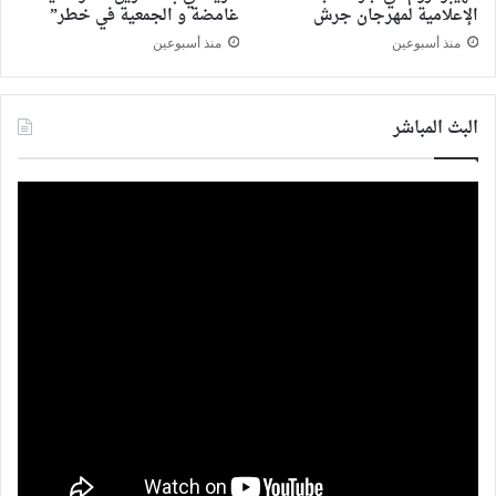
الإعلامية لمهرجان جرش
غامضة و الجمعية في خطر”
منذ أسبوعين
منذ أسبوعين
البث المباشر