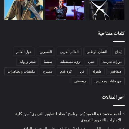
كلمات مفتاحية
إبداع
الشأن الوطني
العالم العربي
الڨصرين
حول العالم
دورات تدريبية
ديني
رؤية مستقبلية
سينما
شعر ورواية
صفاقس
طفولة
فن
كرة قدم
مسرح
ملتقيات و تظاهرات
مهرجانات ومعارض
موسيقى
آخر المقالات
أحمد محمد عبدالحميد يُتم برنامج “مداد للتطوير التربوي” من كلية
الإمارات للتطوير التربوي
غريب ناصر اليامي.. رؤية إعلامية تُراهن على المحتوى الهادف