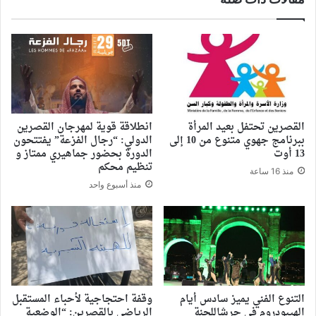
القصرين تحتفل بعيد المرأة
انطلاقة قوية لمهرجان القصرين
ببرنامج جهوي متنوع من 10 إلى
الدولي: “رجال الفزعة” يفتتحون
13 أوت
الدورة بحضور جماهيري ممتاز و
تنظيم محكم
منذ 16 ساعة
منذ أسبوع واحد
التنوع الفني يميز سادس أيام
وقفة احتجاجية لأحباء المستقبل
الهيبودروم في جرشاللجنة
الرياضي بالقصرين: “الوضعية