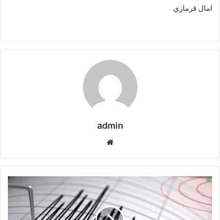
امال قرمازي
admin
موقع
الويب