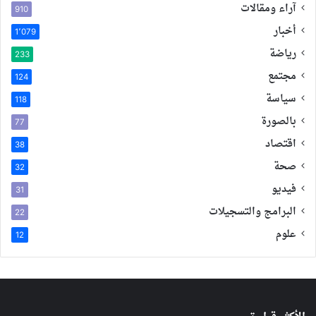
آراء ومقالات
910
أخبار
1٬079
رياضة
233
مجتمع
124
سياسة
118
بالصورة
77
اقتصاد
38
صحة
32
فيديو
31
البرامج والتسجيلات
22
علوم
12