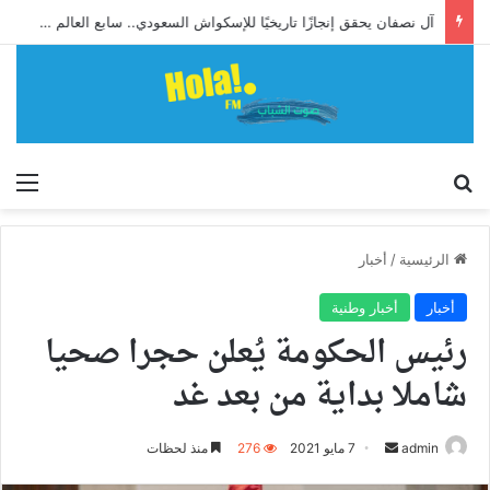
آل نصفان يحقق إنجازًا تاريخيًا للإسكواش السعودي.. سابع العالم وأول آسيوي يبلغ ربع نهائي بطولة العالم للشباب
إبحث
الق
الرئيسية
/
أخبار
أخبار
أخبار وطنية
رئيس الحكومة يُعلن حجرا صحيا
شاملا بداية من بعد غد
أرسل
admin
7 مايو 2021
276
منذ لحظات
بريدا