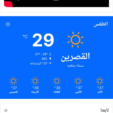
الطقس
29
℃
القصرين
37º - 28º
38%
1.37 كم/ساعة
سماء صافية
37
36
36
37
37
℃
℃
℃
℃
℃
الأحد
الأثنين
الثلاثاء
الأربعاء
الخميس
تابعنا