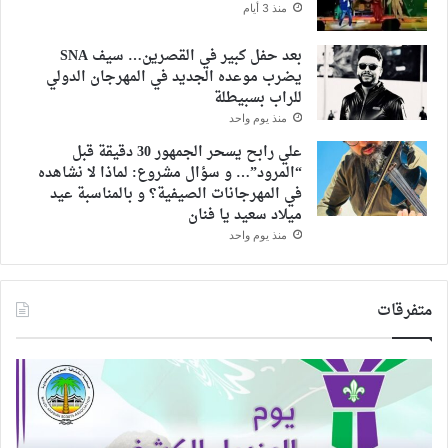
منذ 3 أيام
بعد حفل كبير في القصرين… سيف SNA
يضرب موعده الجديد في المهرجان الدولي
للراب بسبيطلة
منذ يوم واحد
علي رابح يسحر الجمهور 30 دقيقة قبل
“المرود”… و سؤال مشروع: لماذا لا نشاهده
في المهرجانات الصيفية؟ و بالمناسبة عيد
ميلاد سعيد يا فنان
منذ يوم واحد
متفرقات
كشافة
“احت
السعودية
مع
يشاركون
حبك
كشافي