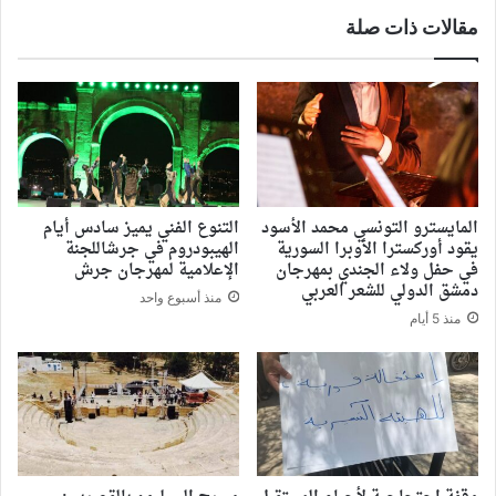
مقالات ذات صلة
المايسترو التونسي محمد الأسود
التنوع الفني يميز سادس أيام
يقود أوركسترا الأوبرا السورية
الهيبودروم في جرشاللجنة
في حفل ولاء الجندي بمهرجان
الإعلامية لمهرجان جرش
دمشق الدولي للشعر العربي
منذ أسبوع واحد
منذ 5 أيام