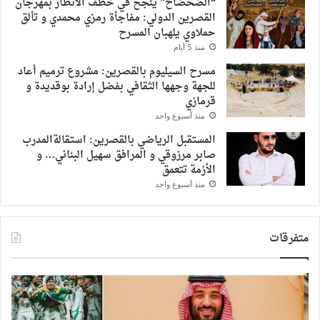
“الضحضاح” ينجح في خطف الأنظار بمهرجان
القصرين الدولي: مفاجأة رمزي محمدي و تألق
حملاوي يلهبان المسرح
منذ 5 أيام
مسرح السيليوم بالقصرين: مشروع ترميم أعاد
للجهة وجهها الثقافي بفضل إرادة بوقديدة و
قرمازي
منذ أسبوع واحد
المستقبل الرياضي بالقصرين: استقالةالمدرب
صابر مرزوقي و المرافق سهيل البناني… و
الأزمة تتعمق
منذ أسبوع واحد
متفرقات
السعودية
محم
:
عبد
الأهلي
يعو