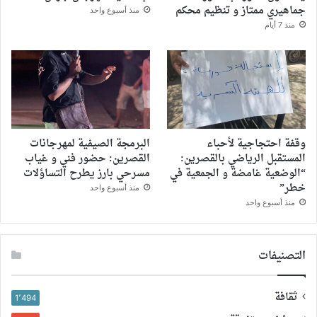
جماهيري ممتاز و تنظيم محكم
منذ أسبوع واحد
منذ 7 أيام
وقفة احتجاجية لأحباء
البرمجة الصيفية لمهرجانات
المستقبل الرياضي بالقصرين:
القصرين: حضور فني و غياب
“الوضعية غامضة و الجمعية في
مسرحي بارز يطرح التساؤلات
خطر”
منذ أسبوع واحد
منذ أسبوع واحد
التصنيفات
ثقافة
1٬494