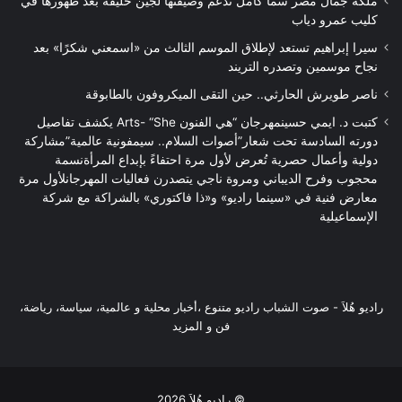
ملكة جمال مصر سما كامل تدعم وصيفتها لجين خليفة بعد ظهورها في
كليب عمرو دياب
سيرا إبراهيم تستعد لإطلاق الموسم الثالث من «اسمعني شكرًا» بعد
نجاح موسمين وتصدره التريند
ناصر طويرش الحارثي.. حين التقى الميكروفون بالطابوقة
كتبت د. ايمي حسينمهرجان “هي الفنون Arts- “She يكشف تفاصيل
دورته السادسة تحت شعار”أصوات السلام.. سيمفونية عالمية”مشاركة
دولية وأعمال حصرية تُعرض لأول مرة احتفاءً بإبداع المرأةنسمة
محجوب وفرح الديباني ومروة ناجي يتصدرن فعاليات المهرجانلأول مرة
معارض فنية في «سينما راديو» و«ذا فاكتوري» بالشراكة مع شركة
الإسماعيلية
راديو هُلاَ‎ - صوت الشباب راديو متنوع ،أخبار محلية و عالمية، سياسة، رياضة،
فن و المزيد
© راديو هُلاَ 2026