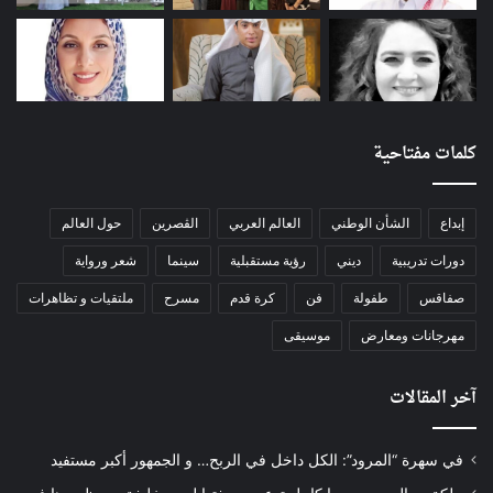
كلمات مفتاحية
إبداع
الشأن الوطني
العالم العربي
الڨصرين
حول العالم
دورات تدريبية
ديني
رؤية مستقبلية
سينما
شعر ورواية
صفاقس
طفولة
فن
كرة قدم
مسرح
ملتقيات و تظاهرات
مهرجانات ومعارض
موسيقى
آخر المقالات
في سهرة “المرود”: الكل داخل في الربح… و الجمهور أكبر مستفيد