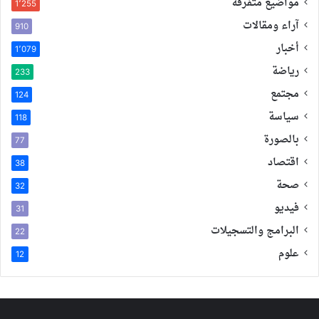
مواضيع متفرقة
1٬255
آراء ومقالات
910
أخبار
1٬079
رياضة
233
مجتمع
124
سياسة
118
بالصورة
77
اقتصاد
38
صحة
32
فيديو
31
البرامج والتسجيلات
22
علوم
12