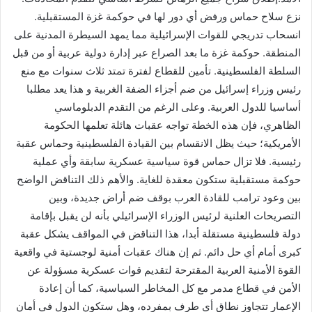
نزع سلاح حماس ورفض أي دور لها في حوكمة غزة المستقبلية.
انسحاب تدريجي للقوات الإسرائيلية مما يمهد السيطرة المدنية على
المنطقة. حوكمة غزة ما بعد الصراع عبر إدارة دولية عربية أو من قبل
السلطة الفلسطينية. تأمين للقطاع لفترة تمتد ثلاث سنوات مع منع
رئيس وزراء إسرائيل من ضم أجزاء الضفة الغربية و هذا يعد مطلبا
أساسيا للدول العربية. وعلى الرغم من التقدم الدبلوماسي
الظاهري، فإن هذه الخطة تواجه عقبات هائلة تعلمها الحكومة
الأمريكية؛ حيث يظل الانقسام بين القيادة الفلسطينية وحماس عقبة
رئيسية. فلا تزال حماس قوة سياسية عسكرية سابقة وأي عملية
حوكمة مستقبلية ستكون معقدة للغاية. والأهم ذلك التناقض الواضح
بين وعود ترامب للقادة العرب بوقف ضم أراض جديدة، وبين
التصريحات العلنية لرئيس الوزراء الإسرائيلي بأنه لن يقبل بإقامة
دولة فلسطينية مستقلة أبدا، هذا التناقض في المواقف يشكل عقبة
كبرى أمام أي حل دائم. ثم إن هناك عقبات أمنية لوجستية في واقعية
القوة الأمنية العربية المقترحة لتقديم قوات عسكرية مسؤولة عن
الأمن في قطاع مدمر مع كل المخاطر السياسية، كما أن إعادة
الإعمار تتجاوز نطاق أي طرف بمفرده، وهل ستكون الدول في أمان