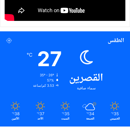
الطقس
27
℃
القصرين
35º - 26º
57%
3.53 كم/ساعة
سماء صافية
38
37
35
34
35
℃
℃
℃
℃
℃
الخميس
الجمعة
السبت
الأحد
الأثنين