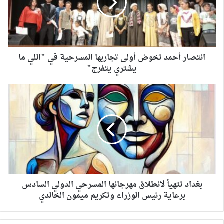
انتصار أحمد تخوض أولى تجاربها المسرحية في "اللي ما
يشتري يتفرج"
بغداد تتهيأ لانطلاق مهرجانها المسرحي الدولي السادس
برعاية رئيس الوزراء وتكريم ميمون الخالدي