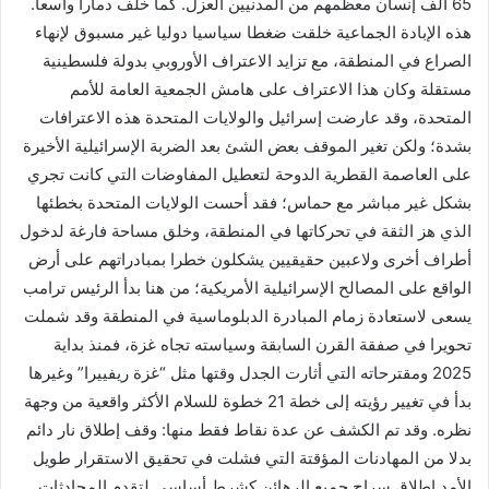
65 ألف إنسان معظمهم من المدنيين العزل. كما خلف دمارا واسعا.
هذه الإبادة الجماعية خلقت ضغطا سياسيا دوليا غير مسبوق لإنهاء
الصراع في المنطقة، مع تزايد الاعتراف الأوروبي بدولة فلسطينية
مستقلة وكان هذا الاعتراف على هامش الجمعية العامة للأمم
المتحدة، وقد عارضت إسرائيل والولايات المتحدة هذه الاعترافات
بشدة؛ ولكن تغير الموقف بعض الشئ بعد الضربة الإسرائيلية الأخيرة
على العاصمة القطرية الدوحة لتعطيل المفاوضات التي كانت تجري
بشكل غير مباشر مع حماس؛ فقد أحست الولايات المتحدة بخطئها
الذي هز الثقة في تحركاتها في المنطقة، وخلق مساحة فارغة لدخول
أطراف أخرى ولاعبين حقيقيين يشكلون خطرا بمبادراتهم على أرض
الواقع على المصالح الإسرائيلية الأمريكية؛ من هنا بدأ الرئيس ترامب
يسعى لاستعادة زمام المبادرة الدبلوماسية في المنطقة وقد شملت
تحويرا في صفقة القرن السابقة وسياسته تجاه غزة، فمنذ بداية
2025 ومقترحاته التي أثارت الجدل وقتها مثل “غزة ريفييرا” وغيرها
بدأ في تغيير رؤيته إلى خطة 21 خطوة للسلام الأكثر واقعية من وجهة
نظره. وقد تم الكشف عن عدة نقاط فقط منها: وقف إطلاق نار دائم
بدلا من المهادنات المؤقتة التي فشلت في تحقيق الاستقرار طويل
الأمد.إطلاق سراح جميع الرهائن كشرط أساسي لتقدم المحادثات.