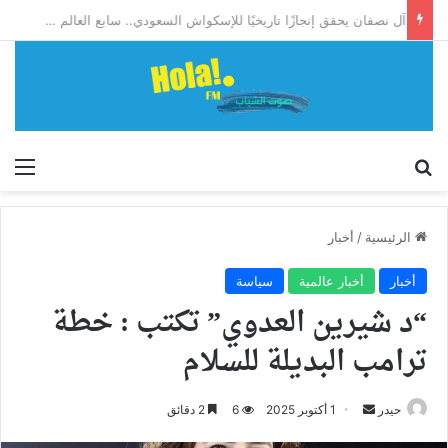
آل نصفان يحقق إنجازًا تاريخيًا للإسكواش السعودي.. سابع العالم وأول آسيوي يبلغ ربع نهائي بطولة العالم للشباب
إبحث
الق
الرئيسية
/
أخبار
أخبار
أخبار عالمية
سياسة
“د شيرين العدوي” تكتب : خطة
ترامب البديلة للسلام
أرسل
حيدر
1 أكتوبر 2025
6
2 دقائق
بريدا