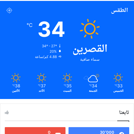
الطقس
34
℃
القصرين
34º - 27º
20%
4.88 كم/ساعة
سماء صافية
38
37
35
34
33
℃
℃
℃
℃
℃
الخميس
الجمعة
السبت
الأحد
الأثنين
تابعنا
0
30٬000