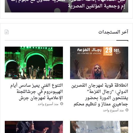
إم وجمعية المؤلفين المصرية
ا
إم
وجمعية
المؤلفين
المصرية
آخر المستجدات
انطلاقة قوية لمهرجان القصرين
التنوع الفني يميز سادس أيام
الدولي: “رجال الفزعة”
الهيبودروم في جرشاللجنة
يفتتحون الدورة بحضور
الإعلامية لمهرجان جرش
جماهيري ممتاز و تنظيم محكم
منذ أسبوع واحد
منذ أسبوع واحد