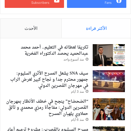
Subscribers
Fans
الأكثر قراءة
الأحدث
تكريمًا لعطائه في التعليم.. أحمد محمد
عبدالحميد يحصد الدكتوراه الفخرية
منذ أسبوع واحد
سيف SNA يشعل المسرح الأثري السليوم:
جمهور محترم جدا و نجاح كبير لعرض الراب
في مهرجان القصرين الدولي
منذ 3 أيام
“الضحضاح” ينجح في خطف الأنظار بمهرجان
القصرين الدولي: مفاجأة رمزي محمدي و تألق
حملاوي يلهبان المسرح
منذ 6 أيام
مسرح السيليوم بالقصرين: مشروع ترميم أعاد