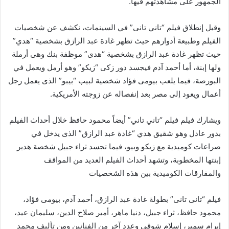
الجمهور على مشاهدتهم فيها.
وقبل إنطلاق فيلم “تاني تانى” في السينمات، نكشف عن شخصيات
الفيلم وطبيعة أدوارهم حيث تظهر غادة عبد الرازق بشخصية “هدي”
حيث تظهر غادة عبد الرازق بشخصية “هدى” موظفة بنك وهى أرملة
ولها إبنة، أما أحمد آدم فيجسد دور زكى “زيكو” وهو أرمل ويعمل في
البورصة، فيما يلعب بيومى فؤاد شخصية لبيب “بيبو” الذى يعمل رجل
أعمال ويعود إلى مصر بعد إنفصاله عن زوجته الأمريكية.
ويشارك فيلم فيلم “تاني تاني” أيضاً محمود حافظ خلال أحداث الفيلم
بدور عادل وهو شقيق هدي “غادة عبد الرازق” الذى يدخل في
صراعات كوميدية مع زيكو وبيو، فيما تجسد ثراء جبيل شخصة هدير
إبنتها المخطوبة، وتشهد أحداث الفيلم العديد من المواقف
والمقارقات الكوميدية بين هذه الشخصيات
فيلم “تانى تانى” بطولة غادة عبد الرازق، أحمد آدم، بيومى فؤاد،
محمود حافظ، ثراء جبيل، دنيا ماهر، أمير صلاح الدين، سليمان عيد،
إبرام سمير، إسلام شوقي وعدد آخر من الفنانين ومن تأليف محمد