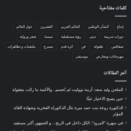
كلمات مفتاحية
إبداع
الشأن الوطني
العالم العربي
الڨصرين
حول العالم
دورات تدريبية
ديني
رؤية مستقبلية
سينما
شعر ورواية
صفاقس
طفولة
فن
كرة قدم
مسرح
ملتقيات و تظاهرات
مهرجانات ومعارض
موسيقى
آخر المقالات
الملحن وليد سعد: أزمة تووليت لم تُحسم.. والأغنية ما زالت مقفولة
حين يصبح الاختيار عبئًا
الدكتورة روعة بنت حمد ميرة تنال الدكتوراه الفخرية وشهادة القائد
المؤثر
في سهرة “المرود”: الكل داخل في الربح… و الجمهور أكبر مستفيد