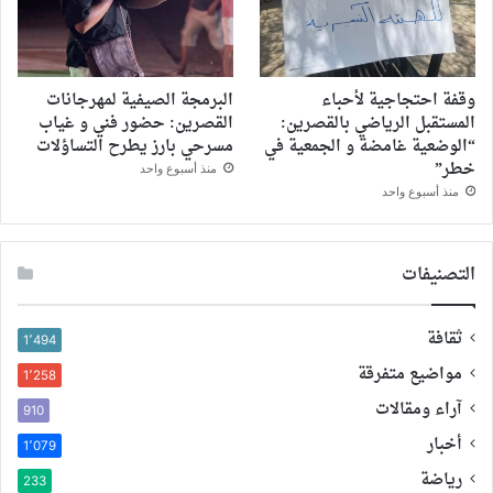
وقفة احتجاجية لأحباء
البرمجة الصيفية لمهرجانات
المستقبل الرياضي بالقصرين:
القصرين: حضور فني و غياب
“الوضعية غامضة و الجمعية في
مسرحي بارز يطرح التساؤلات
خطر”
منذ أسبوع واحد
منذ أسبوع واحد
التصنيفات
ثقافة
1٬494
مواضيع متفرقة
1٬258
آراء ومقالات
910
أخبار
1٬079
رياضة
233