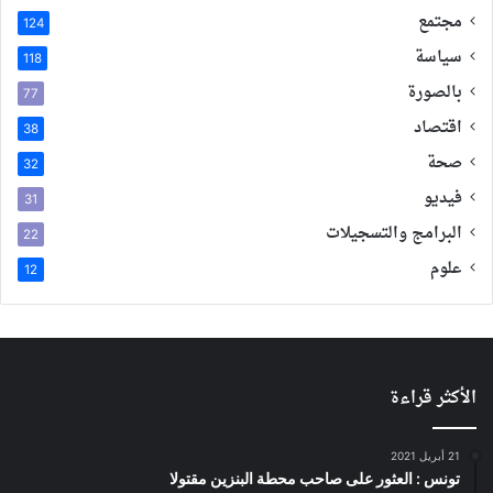
مجتمع
124
سياسة
118
بالصورة
77
اقتصاد
38
صحة
32
فيديو
31
البرامج والتسجيلات
22
علوم
12
الأكثر قراءة
21 أبريل 2021
تونس : العثور على صاحب محطة البنزين مقتولا