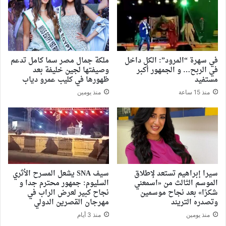
في سهرة “المرود”: الكل داخل
ملكة جمال مصر سما كامل تدعم
في الربح… و الجمهور أكبر
وصيفتها لجين خليفة بعد
مستفيد
ظهورها في كليب عمرو دياب
منذ 15 ساعة
منذ يومين
سيرا إبراهيم تستعد لإطلاق
سيف SNA يشعل المسرح الأثري
الموسم الثالث من «اسمعني
السليوم: جمهور محترم جدا و
شكرًا» بعد نجاح موسمين
نجاح كبير لعرض الراب في
وتصدره التريند
مهرجان القصرين الدولي
منذ يومين
منذ 3 أيام