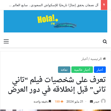
آل نصفان يحقق إنجازًا تاريخيًا للإسكواش السعودي.. سابع العالم وأول آسيوي يبلغ ربع نهائي بطولة العالم للشباب
إبحث
الق
الرئيسية
/
أخبار
أخبار
أخبار عالمية
ثقافة
تعرف على شخصيات فيلم “تاني
تانى” قبل إنطلاقه في دور العرض
أرسل
حيدر
21 مايو 2024
199
دقيقة واحدة
بريدا