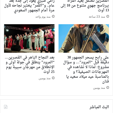
القصرين تحتفل بعيد المرأة
رامي صبري يعود إلى جدة بعد
ببرنامج جهوي متنوع من 10 إلى
عام.. و”القمر” يختبر نجاحه لأول
13 أوت
مرة أمام الجمهور السعودي
منذ 23 ساعة
منذ يوم واحد
علي رابح يسحر الجمهور 30
بعد النجاح الباهر في القصرين…
دقيقة قبل “المرود”… و سؤال
“المرود” ينطلق في جولة أولى و
مشروع: لماذا لا نشاهده في
الإنطلاق من مهرجان سبيبة يوم
المهرجانات الصيفية؟ و
25 أوت
بالمناسبة عيد ميلاد سعيد يا
منذ يومين
فنان
منذ يومين
البث المباشر