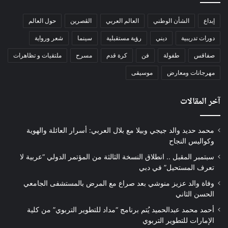
إبداع
الشأن الوطني
العالم العربي
الڨصرين
حول العالم
دورات تدريبية
ديني
رؤية مستقبلية
سينما
شعر ورواية
صفاقس
طفولة
فن
كرة قدم
مسرح
ملتقيات و تظاهرات
مهرجانات ومعارض
موسيقى
آخر المقالات
محمد حديد والد جيجي وبيلا مع بلال العربي: أسرار العائلة والهوية
وكواليس النجاح
سبتمبر المقبل .. انطلاق النسخة الثالثة من المؤتمر الدولي “عربية لا
تعرف المستحيل” في دبي
وفاة والد عزيز منوشي بعد صراع مع المرض بالمستشفى الجامعي
الحسن الثاني
أحمد محمد عبدالحميد يُتم برنامج “مداد للتطوير التربوي” من كلية
الإمارات للتطوير التربوي