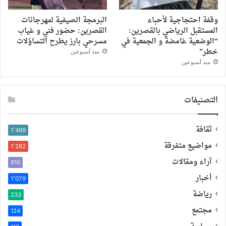
وقفة احتجاجية لأحباء
البرمجة الصيفية لمهرجانات
المستقبل الرياضي بالقصرين:
القصرين: حضور فني و غياب
“الوضعية غامضة و الجمعية في
مسرحي بارز يطرح التساؤلات
خطر”
منذ أسبوعين
منذ أسبوعين
التصنيفات
ثقافة
1٬499
مواضيع متفرقة
1٬282
آراء ومقالات
910
أخبار
1٬079
رياضة
233
مجتمع
124