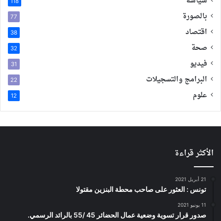
سياسة
118
بالصورة
77
اقتصاد
38
صحة
32
فيديو
31
البرامج والتسجيلات
22
علوم
12
الأكثر قراءة
21 أبريل 2021
تونس : العثور على صاحب محطة البنزين مقتولا
11 يونيو 2021
صدور قرار تسوية وضعية عمال الحضائر 45 /55 بالرائد الرسمي.