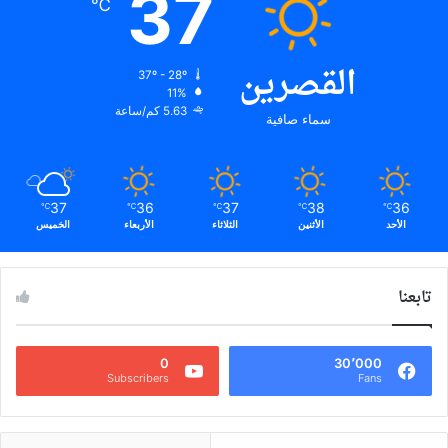
37
℃
القصرين
37º - 28º
11%
5.63 كم/ساعة
سماء صافية
37
36
37
38
36
℃
℃
℃
℃
℃
الأحد
الأثنين
الثلاثاء
الأربعاء
الخميس
تابعنا
0
30٬000
Subscribers
Fans