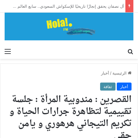
آل نصفان يحقق إنجازًا تاريخيًا للإسكواش السعودي.. سابع العالم وأول آسيوي يبلغ ربع نهائي بطولة العالم للشباب
إبحث
الق
الرئيسية
/
أخبار
أخبار
ثقافة
القصرين : مندوبية المرأة : جلسة
تقييمية لتظاهرة جرارات الحياة و
تكريم التيجاني هرهوري و يامن
حقي