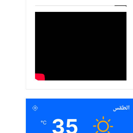
الطقس
35
℃