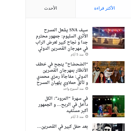
الأكثر قراءة
الأحدث
سيف SNA يشعل المسرح
الأثري السليوم: جمهور محترم
جدا و نجاح كبير لعرض الراب
في مهرجان القصرين الدولي
منذ 5 أيام
“الضحضاح” ينجح في خطف
الأنظار بمهرجان القصرين
الدولي: مفاجأة رمزي محمدي
و تألق حملاوي يلهبان المسرح
منذ أسبوع واحد
في سهرة “المرود”: الكل
داخل في الربح… و الجمهور
أكبر مستفيد
منذ 3 أيام
بعد حفل كبير في القصرين…