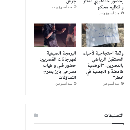
بحضور جماهيري ممتاز
جرش
و تنظيم محكم
منذ أسبوع واحد
منذ أسبوع واحد
وقفة احتجاجية لأحباء
البرمجة الصيفية
المستقبل الرياضي
لمهرجانات القصرين:
بالقصرين: “الوضعية
حضور فني و غياب
غامضة و الجمعية في
مسرحي بارز يطرح
خطر”
التساؤلات
منذ أسبوعين
منذ أسبوعين
التصنيفات