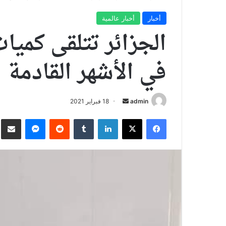
أخبار
أخبار عالمية
الجزائر تتلقى كميات
في الأشهر القادمة
أرسل
admin
18 فبراير 2021
بريدا
فيسبوك
X
لينكدإن
ماسنجر
نش
إلكترونيا