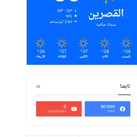
القصرين
36º - 28º
16%
3.84 كم/ساعة
سماء صافية
36
37
37
38
36
℃
℃
℃
℃
℃
السبت
الأحد
الأثنين
الثلاثاء
الأربعاء
تابعنا
0
30٬000
Subscribers
Fans