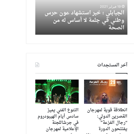
الضهر”
تشارك
بحضور
في
1 فبراير 2026
17 يوليو 2024
المخرج
مهرجان
احتفاء امريكي بفيلم “في عز الضهر”
سوبر ستار الع
مرقس
جرش
بحضور المخرج مرقس عادل
في مهرجان جرش
عادل
38
آخر المستجدات
انطلاقة قوية لمهرجان
التنوع الفني يميز
القصرين الدولي:
سادس أيام الهيبودروم
“رجال الفزعة”
في جرشاللجنة
يفتتحون الدورة
الإعلامية لمهرجان