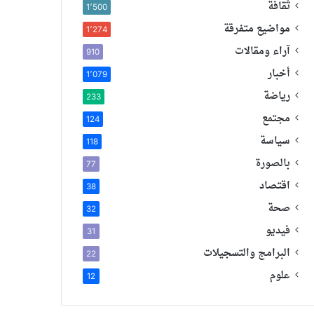
ثقافة
1٬500
مواضيع متفرقة
1٬274
آراء ومقالات
910
أخبار
1٬079
رياضة
233
مجتمع
124
سياسة
118
بالصورة
77
اقتصاد
38
صحة
32
فيديو
31
البرامج والتسجيلات
22
علوم
12