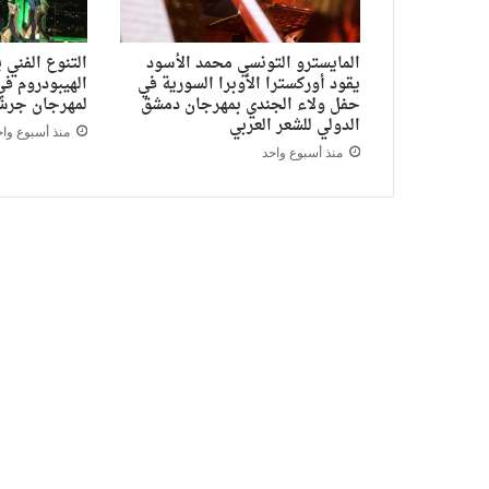
المايسترو التونسي محمد الأسود
التنوع الفني 
يقود أوركسترا الأوبرا السورية في
الهيبودروم في
حفل ولاء الجندي بمهرجان دمشق
لمهرجان جر
الدولي للشعر العربي
منذ أسبوع واح
منذ أسبوع واحد