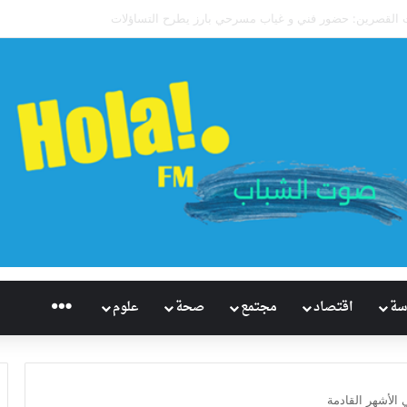
تاريخيًا للإسكواش السعودي.. سابع العالم وأول آسيوي يبلغ ربع نهائي بطولة العالم 
راديو هُلاَ‎
سة
اقتصاد
مجتمع
صحة
علوم
 الأشهر القادمة