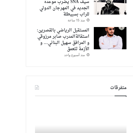
سيف SNA يضرب موعده
الجديد في المهرجان الدولي
للراب بسبيطلة
منذ 15 ساعة
المستقبل الرياضي بالقصرين:
استقالةالمدرب صابر مرزوقي
و المرافق سهيل البناني… و
الأزمة تتعمق
منذ أسبوع واحد
متفرقات
احتفاء
سوبر
امريكي
ستار
بفيلم
العرب
“في
ديانا
عز
كروزن