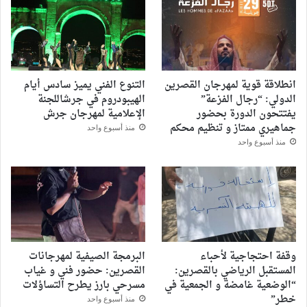
انطلاقة قوية لمهرجان القصرين
التنوع الفني يميز سادس أيام
الدولي: “رجال الفزعة”
الهيبودروم في جرشاللجنة
يفتتحون الدورة بحضور
الإعلامية لمهرجان جرش
جماهيري ممتاز و تنظيم محكم
منذ أسبوع واحد
منذ أسبوع واحد
وقفة احتجاجية لأحباء
البرمجة الصيفية لمهرجانات
المستقبل الرياضي بالقصرين:
القصرين: حضور فني و غياب
“الوضعية غامضة و الجمعية في
مسرحي بارز يطرح التساؤلات
خطر”
منذ أسبوع واحد