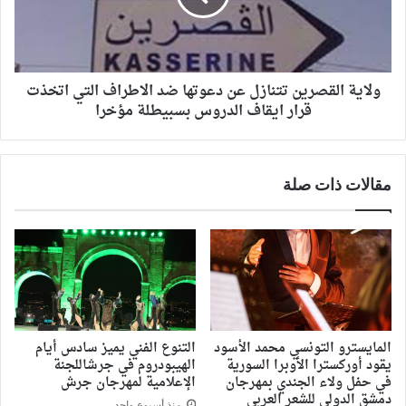
ولاية القصرين تتنازل عن دعوتها ضد الاطراف التي اتخذت
قرار ايقاف الدروس بسبيطلة مؤخرا
مقالات ذات صلة
المايسترو التونسي محمد الأسود
التنوع الفني يميز سادس أيام
يقود أوركسترا الأوبرا السورية
الهيبودروم في جرشاللجنة
في حفل ولاء الجندي بمهرجان
الإعلامية لمهرجان جرش
دمشق الدولي للشعر العربي
منذ أسبوع واحد