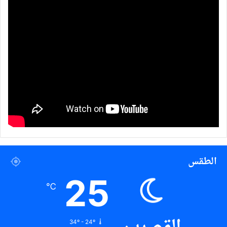
الطقس
25
℃
34º - 24º