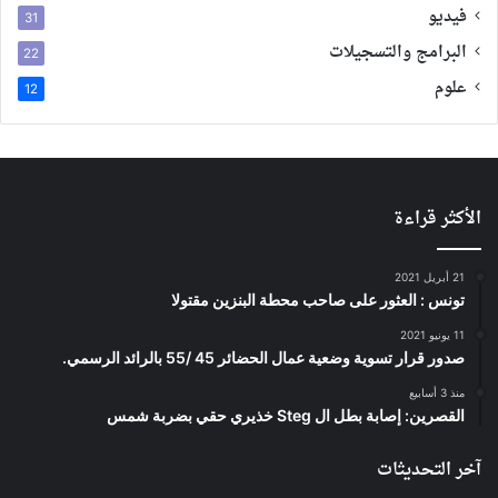
فيديو
31
البرامج والتسجيلات
22
علوم
12
الأكثر قراءة
21 أبريل 2021
تونس : العثور على صاحب محطة البنزين مقتولا
11 يونيو 2021
صدور قرار تسوية وضعية عمال الحضائر 45 /55 بالرائد الرسمي.
منذ 3 أسابيع
القصرين: إصابة بطل ال Steg خذيري حقي بضربة شمس
آخر التحديثات