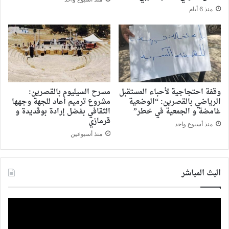
منذ 6 أيام
وقفة احتجاجية لأحباء المستقبل
مسرح السيليوم بالقصرين:
الرياضي بالقصرين: “الوضعية
مشروع ترميم أعاد للجهة وجهها
غامضة و الجمعية في خطر”
الثقافي بفضل إرادة بوقديدة و
قرمازي
منذ أسبوع واحد
منذ أسبوعين
البث المباشر