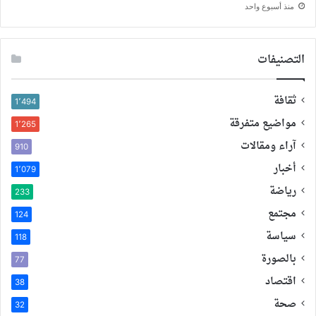
منذ أسبوع واحد
التصنيفات
ثقافة
1٬494
مواضيع متفرقة
1٬265
آراء ومقالات
910
أخبار
1٬079
رياضة
233
مجتمع
124
سياسة
118
بالصورة
77
اقتصاد
38
صحة
32