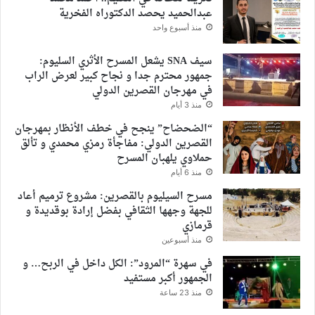
عبدالحميد يحصد الدكتوراه الفخرية
منذ أسبوع واحد
سيف SNA يشعل المسرح الأثري السليوم:
جمهور محترم جدا و نجاح كبير لعرض الراب
في مهرجان القصرين الدولي
منذ 3 أيام
“الضحضاح” ينجح في خطف الأنظار بمهرجان
القصرين الدولي: مفاجأة رمزي محمدي و تألق
حملاوي يلهبان المسرح
منذ 6 أيام
مسرح السيليوم بالقصرين: مشروع ترميم أعاد
للجهة وجهها الثقافي بفضل إرادة بوقديدة و
قرمازي
منذ أسبوعين
في سهرة “المرود”: الكل داخل في الربح… و
الجمهور أكبر مستفيد
منذ 23 ساعة