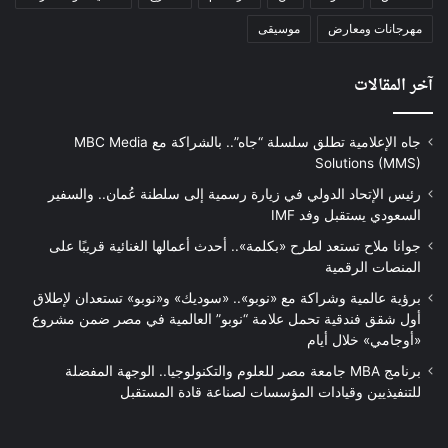
مهرجانات ومعارض
موسيقى
آخر المقالات
جاه الإعلامية تطلق سلسلة “جاه”.. بالشراكة مع MBC Media
Solutions (MMS)
رئيس الإتحاد الدولي في زيارة رسمية إلى سلطنة عُمان.. والسفير
السعودي يستقبل وفد IMF
جوانا ملاح تستعد لطرح «بكلمة».. أحدث أعمالها الغنائية قريبًا على
المنصات الرقمية
برؤية عالمية وشراكة مع «نوبو».. «سوديك» و«نوبو» تستعدان لإطلاق
أول شقق فندقية تحمل علامة “نوبو” العالمية في مصر ضمن مشروع
«أوجامي» خلال أيام
برنامج MBA جامعة مصر للعلوم والتكنولوجيا.. الوجهة المفضلة
للتنفيذيين وقيادات المؤسسات لصناعة قادة المستقبل