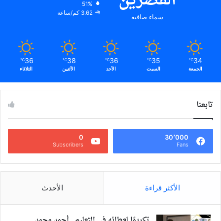
القصرين
51%
3.62 كم/ساعة
سماء صافية
36
38
36
35
34
℃
℃
℃
℃
℃
الجمعة
السبت
الأحد
الأثنين
الثلاثاء
تابعنا
0
30٬000
Subscribers
Fans
الأكثر قراءة
الأحدث
تكريمًا لعطائه في التعليم.. أحمد محمد