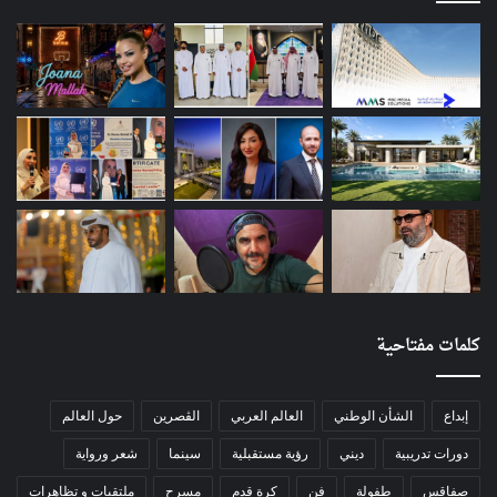
كلمات مفتاحية
إبداع
الشأن الوطني
العالم العربي
الڨصرين
حول العالم
دورات تدريبية
ديني
رؤية مستقبلية
سينما
شعر ورواية
صفاقس
طفولة
فن
كرة قدم
مسرح
ملتقيات و تظاهرات