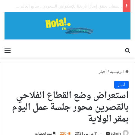
آل نصفان يحقق إنجازًا تاريخيًا للإسكواش السعودي.. سابع العالم وأول آسيوي يبلغ ربع نهائي بطولة العالم للشباب
إبحث
الق
الرئيسية
/
أخبار
أخبار
استعراض وضع القطاع الفلاحي
بالقصرين محور جلسة عمل اليوم
بمقر الولاية
أرسل
admin
11 مارس 2021
220
منذ لحظات