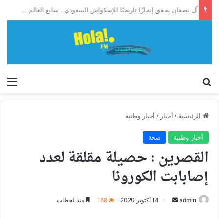
آل نصفان يحقق إنجازًا تاريخيًا للإسكواش السعودي.. سابع العالم وأول آسيوي يبلغ ربع نهائي بطولة العالم للشباب
إبحث
الق
الرئيسية
/
أخبار
/
أخبار وطنية
أخبار وطنية
صحة
القصرين : حصيلة مقلقة لعدد
إصابابت الكورونا
أرسل
admin
14 أكتوبر 2020
168
منذ لحظات
بريدا