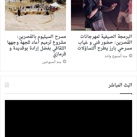
البرمجة الصيفية لمهرجانات
مسرح السيليوم بالقصرين:
القصرين: حضور فني و غياب
مشروع ترميم أعاد للجهة وجهها
مسرحي بارز يطرح التساؤلات
الثقافي بفضل إرادة بوقديدة و
قرمازي
منذ أسبوع واحد
منذ أسبوعين
البث المباشر