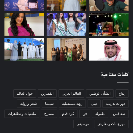
كلمات مفتاحية
إبداع
الشأن الوطني
العالم العربي
الڨصرين
حول العالم
دورات تدريبية
ديني
رؤية مستقبلية
سينما
شعر ورواية
صفاقس
طفولة
فن
كرة قدم
مسرح
ملتقيات و تظاهرات
مهرجانات ومعارض
موسيقى