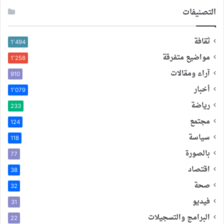
التصنيفات
ثقافة
1٬494
مواضيع متفرقة
1٬258
آراء ومقالات
910
أخبار
1٬079
رياضة
233
مجتمع
124
سياسة
118
بالصورة
77
اقتصاد
38
صحة
32
فيديو
31
البرامج والتسجيلات
22