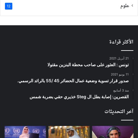
علوم
12
الأكثر قراءة
21 أبريل 2021
تونس : العثور على صاحب محطة البنزين مقتولا
11 يونيو 2021
صدور قرار تسوية وضعية عمال الحضائر 45 /55 بالرائد الرسمي.
منذ 3 أسابيع
القصرين: إصابة بطل ال Steg خذيري حقي بضربة شمس
آخر التحديثات