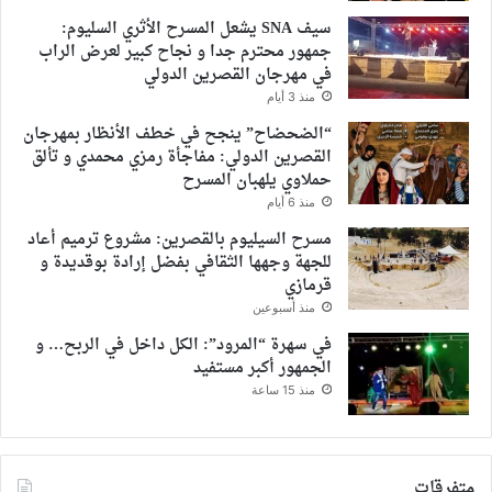
سيف SNA يشعل المسرح الأثري السليوم:
جمهور محترم جدا و نجاح كبير لعرض الراب
في مهرجان القصرين الدولي
منذ 3 أيام
“الضحضاح” ينجح في خطف الأنظار بمهرجان
القصرين الدولي: مفاجأة رمزي محمدي و تألق
حملاوي يلهبان المسرح
منذ 6 أيام
مسرح السيليوم بالقصرين: مشروع ترميم أعاد
للجهة وجهها الثقافي بفضل إرادة بوقديدة و
قرمازي
منذ أسبوعين
في سهرة “المرود”: الكل داخل في الربح… و
الجمهور أكبر مستفيد
منذ 15 ساعة
متفرقات