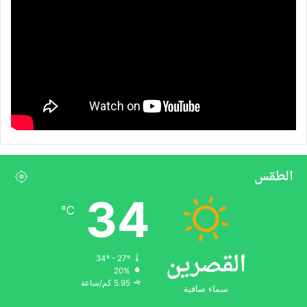
الطقس
34
℃
القصرين
34º - 27º
20%
5.95 كم/ساعة
سماء صافية