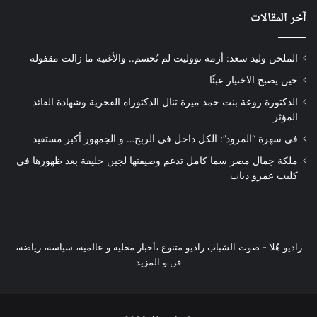
آخر المقالات
الملحن وليد سعد: أزمة تووليت لم تُحسم.. والأغنية ما زالت مقفولة
حين يصبح الاختيار عبئًا
الدكتورة روعة بنت حمد ميرة تنال الدكتوراه الفخرية وشهادة القائد
المؤثر
في سهرة “المرود”: الكل داخل في الربح… و الجمهور أكبر مستفيد
ملكة جمال مصر سما كامل تدعم وصيفتها لجين خليفة بعد ظهورها في
كليب عمرو دياب
راديو هُلاَ‎ - صوت الشباب راديو متنوع ،أخبار محلية و عالمية، سياسة، رياضة،
فن و المزيد