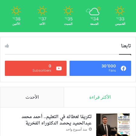
38
37
35
34
33
℃
℃
℃
℃
℃
الخميس
الجمعة
السبت
الأحد
الأثنين
تابعنا
0
30٬000
Subscribers
Fans
الأكثر قراءة
الأحدث
تكريمًا لعطائه في التعليم.. أحمد محمد
عبدالحميد يحصد الدكتوراه الفخرية
منذ أسبوع واحد