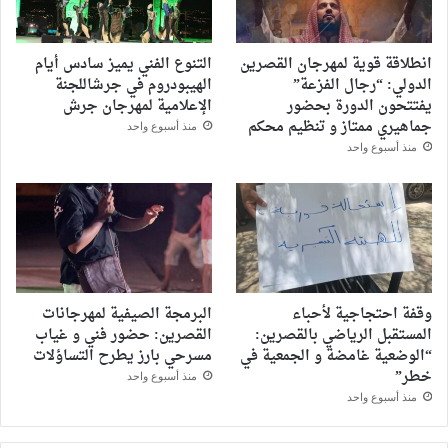
انطلاقة قوية لمهرجان القصرين
التنوع الفني يميز سادس أيام
الدولي: “رجال الفزعة”
الهيبودروم في جرشاللجنة
يفتتحون الدورة بحضور
الإعلامية لمهرجان جرش
جماهيري ممتاز و تنظيم محكم
منذ أسبوع واحد
منذ أسبوع واحد
وقفة احتجاجية لأحباء
البرمجة الصيفية لمهرجانات
المستقبل الرياضي بالقصرين:
القصرين: حضور فني و غياب
“الوضعية غامضة و الجمعية في
مسرحي بارز يطرح التساؤلات
خطر”
منذ أسبوع واحد
منذ أسبوع واحد