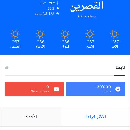
القصرين
37º - 28º
38%
1.37 كم/ساعة
سماء صافية
37
36
36
37
37
℃
℃
℃
℃
℃
الأحد
الأثنين
الثلاثاء
الأربعاء
الخميس
تابعنا
0
30٬000
Subscribers
Fans
الأكثر قراءة
الأحدث