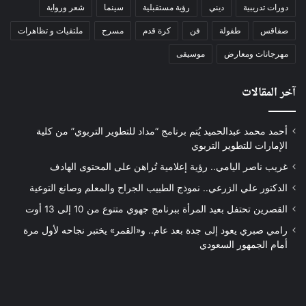
دورات تدريبية
ديني
رؤية مستقبلية
سينما
شعر ورواية
صفاقس
طفولة
فن
كرة قدم
مسرح
ملتقيات و تظاهرات
مهرجانات ومعارض
موسيقى
آخر المقالات
أحمد محمد عبدالحميد يُتم برنامج “مداد للتطوير التربوي” من كلية
الإمارات للتطوير التربوي
غريب ناصر اليامي.. رؤية إعلامية تُراهن على المحتوى الهادف
الدكتور علي الزرعي.. نموذج الطبيب الجراح والمعلم وصانع التوعية
القصرين تحتفل بعيد المرأة ببرنامج جهوي متنوع من 10 إلى 13 أوت
رامي صبري يعود إلى جدة بعد عام.. و«القمر» يختبر نجاحه لأول مرة
أمام الجمهور السعودي