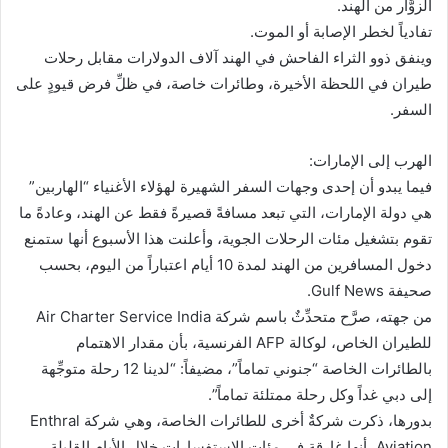
الزوَّار من الهند.
تفادياً لخطر الإصابة أو الموت.
وينفق ذوو الثراء الفاحش في الهند آلاف الدولارات مقابل رحلات
طيران في اللحظة الأخيرة، وطائرات خاصة، في ظلِّ فرض قيودٍ على
السفر.
الهرب إلى الإمارات:
فيما يبدو أن إحدى وجهات السفر الشهيرة لهؤلاء الأغنياء “الهاربين”
هي دولة الإمارات، التي تبعد مسافةً قصيرةً فقط عن الهند، وعادةً ما
تقوم بتشغيل مئات الرحلات الجوية، وأعلنت هذا الأسبوع أنها ستمنع
دخول المسافرين من الهند لمدة 10 أيام اعتباراً من اليوم، بحسب
صحيفة Gulf News.
من جهته، صرَّح متحدِّثٌ باسم شركة Air Charter Service India
للطيران الخاص، لوكالة AFP الفرنسية، بأن مقدار الاهتمام
بالطائرات الخاصة “جنوني تماماً”، مضيفاً: “لدينا 12 رحلة متوجِّهة
إلى دبي غداً وكل رحلة ممتلئة تماماً”.
بدورها، ذكرت شركةٌ أخرى للطائرات الخاصة، وهي شركة Enthral
Aviation، أنها غارقة في مئات الاستفسارات خلال الأيام القليلة