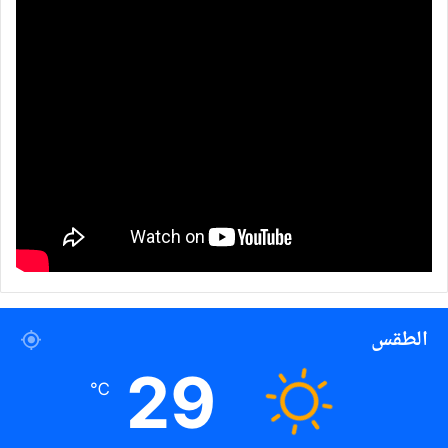
الطقس
29
℃