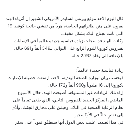
بريدا
إلكترونيا
قال اليوم الأحد موقع بيزنس انسايدر الأمريكي الشهير إن أثرياء الهند
يفرون على متن طائراتهم الخاصة، هرباً من تفشي جائحة كوفيد-19
التي باتت تجتاح البلاد بشكل مخيف.
وكانت الهند قد سجلت زيادة قياسية جديدة عالمياً في الإصابات
بفيروس كورونا لليوم الرابع على التوالي بـ349 ألفاً و691 حالة،
بالإضافة إلى وفاة 2.767 حالة.
زيادة قياسية جديدة عالمياً:
فبحسب بيان لوزارة الصحة الهندية، الأحد، ارتفعت حصيلة الإصابات
بكورونا إلى 16 مليوناً و960 ألفاً و172 حالة.
إزاء تلك الزيادات غير المسبوقة، أصبحت الهند، خلال الأسبوع
الماضي، المركز الجديد للفيروس التاجي، الذي طغى تماماً على
نظام الرعاية الصحية في البلاد، وهيمَنَ على محارق الجثث، وأدَّى
إلى نقصٍ حادٍّ في الأوكسجين.
في هذا الصدد، أعلنت بعض الدول أنها ستطبِّق قيوداً على سفر