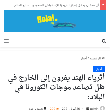
آل نصفان يحقق إنجازًا تاريخيًا للإسكواش السعودي.. سابع العالم وأول آسيوي يبلغ ربع نهائي بطولة العالم للشباب
إبحث
الق
الرئيسية
/
أخبار
أخبار
أثرياء الهند يفرون إلى الخارج في
ظل تصاعد موجات الكورونا في
البلاد:
أرسل
admin
26 أبريل 2021
209
دقيقة واحدة