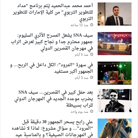
أحمد محمد عبدالحميد يُتم برنامج “مداد
للتطوير التربوي” من كلية الإمارات للتطوير
التربوي
منذ 12 ساعة
سيف SNA يشعل المسرح الأثري السليوم:
جمهور محترم جدا و نجاح كبير لعرض الراب
في مهرجان القصرين الدولي
منذ 5 أيام
في سهرة “المرود”: الكل داخل في الربح… و
الجمهور أكبر مستفيد
منذ 3 أيام
بعد حفل كبير في القصرين… سيف SNA
يضرب موعده الجديد في المهرجان الدولي
للراب بسبيطلة
منذ يوم واحد
علي رابح يسحر الجمهور 30 دقيقة قبل
“المرود”… و سؤال مشروع: لماذا لا نشاهده
في المهرجانات الصيفية؟ و بالمناسبة عيد