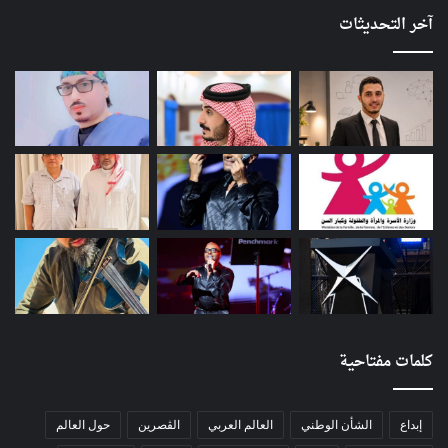
آخر التحديثات
كلمات مفتاحية
إبداع
الشأن الوطني
العالم العربي
الڨصرين
حول العالم