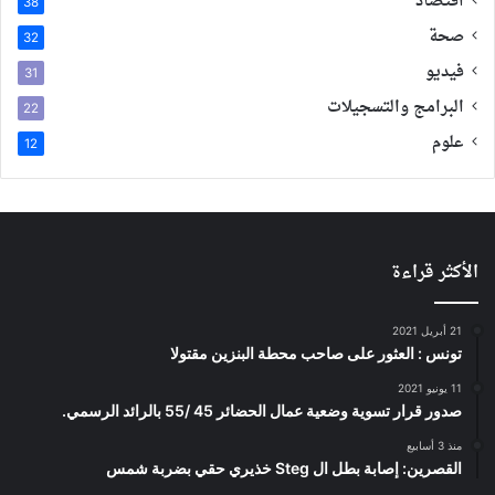
اقتصاد
38
صحة
32
فيديو
31
البرامج والتسجيلات
22
علوم
12
الأكثر قراءة
21 أبريل 2021
تونس : العثور على صاحب محطة البنزين مقتولا
11 يونيو 2021
صدور قرار تسوية وضعية عمال الحضائر 45 /55 بالرائد الرسمي.
منذ 3 أسابيع
القصرين: إصابة بطل ال Steg خذيري حقي بضربة شمس