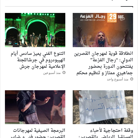
انطلاقة قوية لمهرجان القصرين
التنوع الفني يميز سادس أيام
الدولي: “رجال الفزعة”
الهيبودروم في جرشاللجنة
يفتتحون الدورة بحضور
الإعلامية لمهرجان جرش
جماهيري ممتاز و تنظيم محكم
منذ أسبوعين
منذ أسبوع واحد
وقفة احتجاجية لأحباء
البرمجة الصيفية لمهرجانات
المستقبل الرياضي بالقصرين:
القصرين: حضور فني و غياب