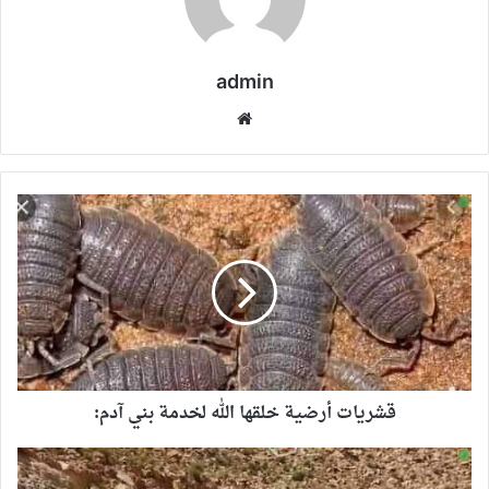
admin
موقع
الويب
قشريات أرضية خلقها الله لخدمة بني آدم: