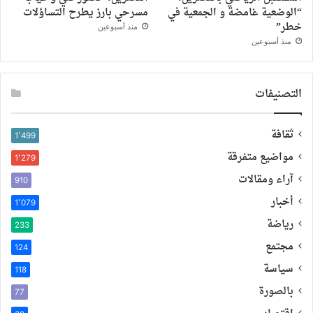
“الوضعية غامضة و الجمعية في
مسرحي بارز يطرح التساؤلات
خطر”
منذ أسبوعين
منذ أسبوعين
التصنيفات
ثقافة
1٬499
مواضيع متفرقة
1٬279
آراء ومقالات
910
أخبار
1٬079
رياضة
233
مجتمع
124
سياسة
118
بالصورة
77