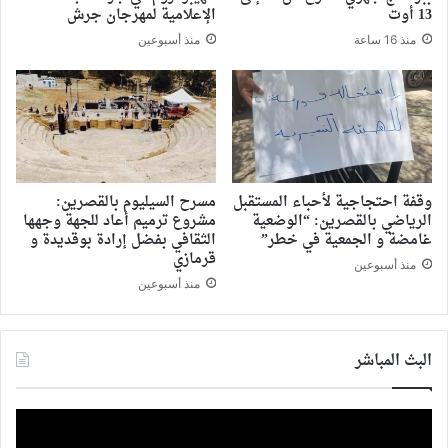
13 أوت
الإعلامية لمهرجان جرش
منذ 16 ساعة
منذ أسبوعين
وقفة احتجاجية لأحباء المستقبل
مسرح السيليوم بالقصرين:
الرياضي بالقصرين: “الوضعية
مشروع ترميم أعاد للجهة وجهها
غامضة و الجمعية في خطر”
الثقافي بفضل إرادة بوقديدة و
قرمازي
منذ أسبوعين
منذ أسبوعين
البث المباشر